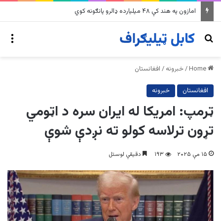
په وینزویلا کې زورورو زلزلو پراخ زیانونه اړولي
nu
Search for
Home
/
خبرونه
/
افغانستان
افغانستان
خبرونه
ټرمپ: امریکا له ایران سره د اټومي
تړون ترلاسه کولو ته نږدې شوې
۱۵ مې ۲۰۲۵
۱۹۳
دقیقې لوستل