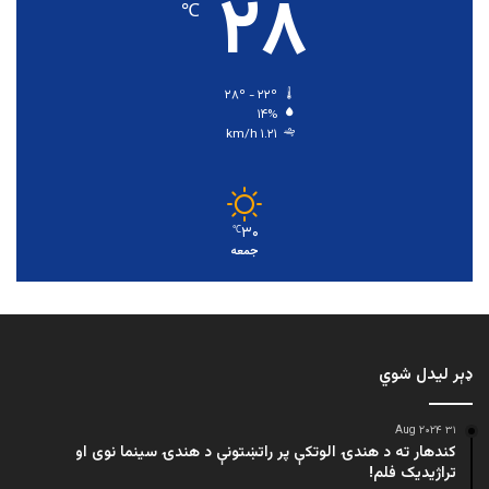
۲۸
℃
۲۸º - ۲۲º
۱۴%
۱.۲۱ km/h
۳۰
℃
جمعه
ډېر لیدل شوي
۳۱ Aug ۲۰۲۴
کندهار ته د هندۍ الوتکې پر راتښتونې د هندۍ سینما نوی او
تراژيديک فلم!