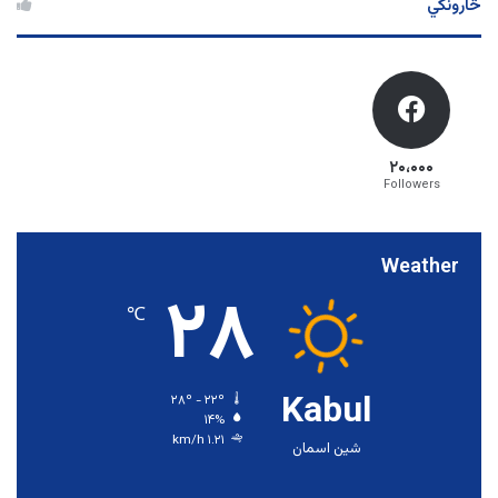
څارونکي
۲۰،۰۰۰
Followers
Weather
۲۸
℃
Kabul
۲۸º - ۲۲º
۱۴%
۱.۲۱ km/h
شین اسمان