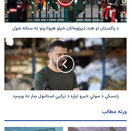
خپلو
هېوادونو
ته
ستانه
شول
د پاکستان او هند ډیپلوماتان خپلو هېوادونو ته ستانه شول
زلنسکي
د
سولې
خبرو
لپاره
د
ترکیې
استانبول
ښار
ته
زلنسکي د سولې خبرو لپاره د ترکیې استانبول ښار ته ورسېد
ورسېد
ورته مطالب