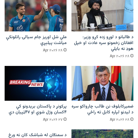
د طالبانو د لوړو زده کړو وزیر:
ملي شل اوریز جام سیالۍ راتلونکې
افغانان زخمونو سره عادت او خپل
میاشت پیلېږي
هوډ نه بایلي
۲۸ Apr ۲۰۲۶
۲۸ Apr ۲۰۲۶
ضمیرکابلوف نن طالب چارواکو سره
پرکونړ د پاکستان بریدونو کې
د لیدنو لپاره کابل ته راځي
۴کسان وژل شوي او ۴۷ټپیان دي
۲۷ Apr ۲۰۲۶
۲۸ Apr ۲۰۲۶
د سمنګان له شباشک کان نه ورځ