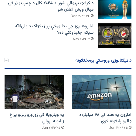
د کرکټ نړیوالې شورا د ۲۰۲۵ کال د چمپینز ټرافۍ
مهال وېش اعلان شو
۲۴ Dec ۲۰۲۴
ایا پوهیږئ چې، دا ورځې پر ټيکټاک د ولي‌الله
سیکه چلېدونکې ده؟
۳ Nov ۲۰۲۴
د ټیګنالوژۍ وروستي پرمختګونه
امازون په هند کې ۴۸ میلیارده
په وینزویلا کې زورورو زلزلو پراخ
ډالرو پانګونه کوي
زیانونه اړولي
۲۵ Jun ۲۰۲۶
۲۵ Jun ۲۰۲۶