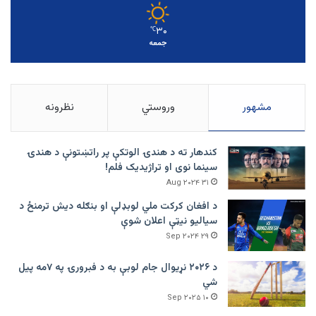
۳۰
℃
جمعه
مشهور
وروستي
نظرونه
کندهار ته د هندۍ الوتکې پر راتښتونې د هندۍ
سینما نوی او تراژيديک فلم!
۳۱ Aug ۲۰۲۴
د افغان کرکت ملي لوبډلې او بنګله دیش ترمنځ د
سیالیو نیټې اعلان شوې
۲۹ Sep ۲۰۲۴
د ۲۰۲۶ نړیوال جام لوبې به د فبرورۍ په ۷مه پیل
شي
۱۰ Sep ۲۰۲۵