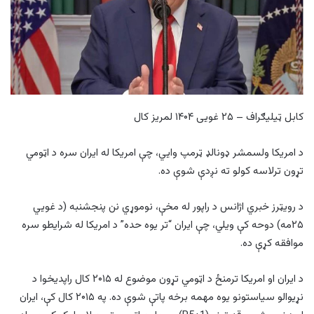
کابل ټیلیګراف – ۲۵ غویی ۱۴۰۴ لمریز کال
د امریکا ولسمشر ډونالډ ټرمپ وایي، چې امریکا له ایران سره د اټومي
تړون ترلاسه کولو ته نږدې شوې ده.
د رویټرز خبري اژانس د راپور له مخې، نوموړي نن پنجشنبه (د غويي
۲۵مه) دوحه کې ویلي، چې ایران “تر یوه حده” د امریکا له شرایطو سره
موافقه کړې ده.
د ایران او امریکا ترمنځ د اټومي تړون موضوع له ۲۰۱۵ کال راپدیخوا د
نړیوالو سیاستونو یوه مهمه برخه پاتې شوې ده. په ۲۰۱۵ کال کې، ایران