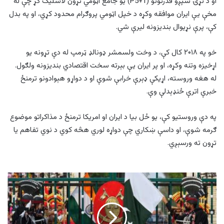
او د نړۍ شپږو قدرتونو (P5+1) یو جامع اټومي تړون لاسلیک کړ چې له
مخې یې ایران موافقه وکړه د خپل اټومي پروګرام محدود کړي، او په بدل
کې، پرې نړیوال بندیزونه لیرې شي.
خو په ۲۰۱۸ کال کې، د وخت ولسمشر ډونالډ ټرمپ له دې تړونه یو
اړخیزه وتنه وکړه، او پر ایران یې بېرته سخت اقتصادي بندیزونه ولګول.
له هغه وروسته، اړیکې ډېرې خرابې شوې او د دواړو هېوادونو ترمنځ
خبرې اترې ځنډېدلې وې.
په دې وروستیو کې، یو ځل بیا د ایران او امریکا ترمنځ د مذاکراتو موضوع
ګرمه شوې، او داسې ښکاري چې دواړه لوري هڅه کوي د نوي تفاهم یا
تړون ته ورسېږي.
د
پاکستان
او
هند
ډیپلوماتان