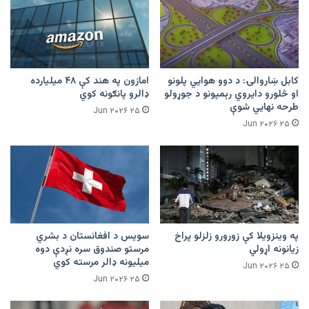
کابل ښاروالۍ: د دوو هوايي پلونو
امازون په هند کې ۴۸ میلیارده
او څلورو دایروي رېمپونو د جوړولو
ډالرو پانګونه کوي
طرحه نهایي شوې
۲۵ Jun ۲۰۲۶
۲۵ Jun ۲۰۲۶
په وینزویلا کې زورورو زلزلو پراخ
سویس د افغانستان د بشري
زیانونه اړولي
مرستو صندوق سره نږدې دوه
میلیونه ډالر مرسته کوي
۲۵ Jun ۲۰۲۶
۲۵ Jun ۲۰۲۶