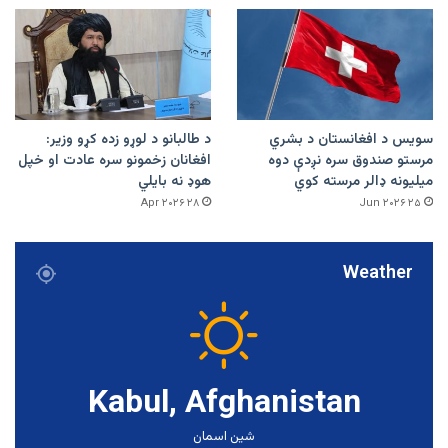
سویس د افغانستان د بشري
د طالبانو د لوړو زده کړو وزیر:
مرستو صندوق سره نږدې دوه
افغانان زخمونو سره عادت او خپل
میلیونه ډالر مرسته کوي
هوډ نه بایلي
۲۸ Apr ۲۰۲۶
۲۵ Jun ۲۰۲۶
Weather
Kabul, Afghanistan
شین اسمان