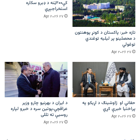
کې۲۰۰ټنه د ډبرو سکاره
استخراجېږي
۲۷ Apr ۲۰۲۶
تازه خبر: پاکستان د کونړ پوهنتون
د محصلینو پر لیلیه توغندي
توغولي
۲۷ Apr ۲۰۲۶
حقاني او ژاوشینګ د اړیکو په
د ایران د بهرنیو چارو وزیر
پراختیا خبرې کړي
عراقچي،پوتین سره د خبرو لپاره
روسیې ته تللی
۲۷ Apr ۲۰۲۶
۲۷ Apr ۲۰۲۶