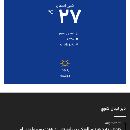
۲۷
شین اسمان
℃
۲۷º - ۲۳º
۳۲%
۱.۱۸ km/h
۲۸
℃
دوشنبه
ډېر لیدل شوي
۳۱ Aug ۲۰۲۴
کندهار ته د هندۍ الوتکې پر راتښتونې د هندۍ سینما نوی او