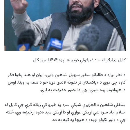
کابل ټیلیګراف – د غبرګولي دوېیمه نېټه ۱۴۰۴ لمریز کال
د قطر لپاره د طالبانو سفیر سهیل شاهین وایي، ایران او هند پخوا فکر
کاوه چې دوی د «پاکستان تر نفوذ» لاندې دی؛ خو د هغه په وینا، اوس
دا هېوادونو پوه شوي، چې دا تصور حقیقت نه لري.
ښاغلي شاهین د الجزیرې شبکې سره په خبرو کې زیاته کړې چې کابل له
اسلام اباد سره ښې اړیکې غواړي او دا اړیکې باید «دوه اړخیزه» وي، ځکه
چې د «تور لګولو لوبه» د هیچا په ګټه نه ده.