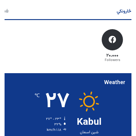
څارونکي
۲۰،۰۰۰
Followers
Weather
۲۷
℃
Kabul
۲۷º - ۲۳º
۳۲%
۱.۱۸ km/h
شین اسمان