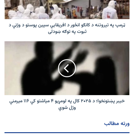
د
افریقایي
سپین
پوستو
ټرمپ په تېروتنه د کانګو انځور د افریقایي سپین پوستو د وژنې د
د
ثبوت په توګه ښودلی
وژنې
د
خیبر
ثبوت
پښتونخوا؛
په
د
توګه
۲۰۲۵
ښودلی
کال
په
لومړیو
۴
میاشتو
کې
خیبر پښتونخوا؛ د ۲۰۲۵ کال په لومړیو ۴ میاشتو کې ۱۱۶ میرمنې
۱۱۶
وژل شوي
میرمنې
وژل
ورته مطالب
شوي