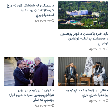
د سمنګان له شباشک کان نه ورځ
کې۲۰۰ټنه د ډبرو سکاره
استخراجېږي
۲۷ Apr ۲۰۲۶
تازه خبر: پاکستان د کونړ پوهنتون
د محصلینو پر لیلیه توغندي
توغولي
۲۷ Apr ۲۰۲۶
حقاني او ژاوشینګ د اړیکو په
د ایران د بهرنیو چارو وزیر
پراختیا خبرې کړي
عراقچي،پوتین سره د خبرو لپاره
روسیې ته تللی
۲۷ Apr ۲۰۲۶
۲۷ Apr ۲۰۲۶