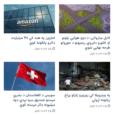
کابل ښاروالۍ: د دوو هوايي پلونو
امازون په هند کې ۴۸ میلیارده
او څلورو دایروي رېمپونو د جوړولو
ډالرو پانګونه کوي
طرحه نهایي شوې
۲۵ Jun ۲۰۲۶
۲۵ Jun ۲۰۲۶
په وینزویلا کې زورورو زلزلو پراخ
سویس د افغانستان د بشري
زیانونه اړولي
مرستو صندوق سره نږدې دوه
میلیونه ډالر مرسته کوي
۲۵ Jun ۲۰۲۶
۲۵ Jun ۲۰۲۶