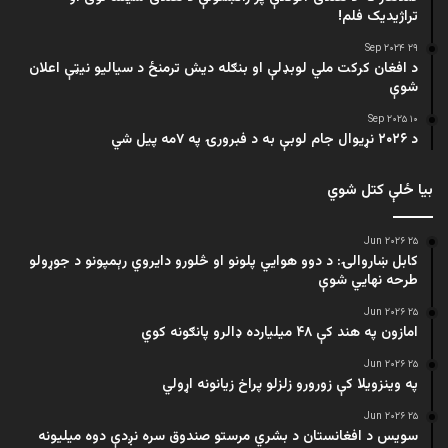
تراژيديک فلم!
۲۹ Sep ۲۰۲۴
د افغان کرکت ملي لوبډلې او بنګله دیش ترمنځ د سیالیو نیټې اعلان
شوې
۱۰ Sep ۲۰۲۵
د ۲۰۲۶ نړیوال جام لوبې به د فبرورۍ په ۷مه پیل شي
بیا ځلې کتل شوي
۲۵ Jun ۲۰۲۶
کابل ښاروالۍ: د دوو هوايي پلونو او څلورو دایروي رېمپونو د جوړولو
طرحه نهایي شوې
۲۵ Jun ۲۰۲۶
امازون په هند کې ۴۸ میلیارده ډالرو پانګونه کوي
۲۵ Jun ۲۰۲۶
په وینزویلا کې زورورو زلزلو پراخ زیانونه اړولي
۲۵ Jun ۲۰۲۶
سویس د افغانستان د بشري مرستو صندوق سره نږدې دوه میلیونه