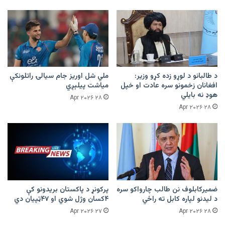
د طالبانو د لوړو زده کړو وزیر:
ملي شل اوریز جام سیالۍ راتلونکې
افغانان زخمونو سره عادت او خپل
میاشت پیلېږي
هوډ نه بایلي
۲۸ Apr ۲۰۲۶
۲۸ Apr ۲۰۲۶
ضمیرکابلوف نن طالب چارواکو سره
پرکونړ د پاکستان بریدونو کې
د لیدنو لپاره کابل ته راځي
۴کسان وژل شوي او ۴۷ټپیان دي
۲۷ Apr ۲۰۲۶
۲۸ Apr ۲۰۲۶