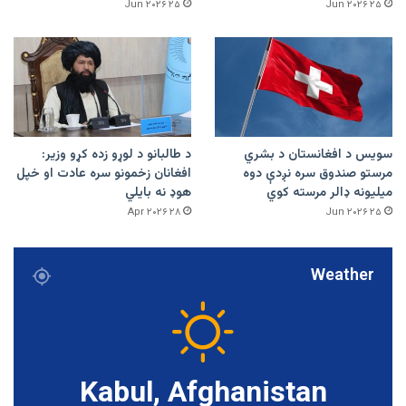
۲۵ Jun ۲۰۲۶
۲۵ Jun ۲۰۲۶
سویس د افغانستان د بشري
د طالبانو د لوړو زده کړو وزیر:
مرستو صندوق سره نږدې دوه
افغانان زخمونو سره عادت او خپل
میلیونه ډالر مرسته کوي
هوډ نه بایلي
۲۸ Apr ۲۰۲۶
۲۵ Jun ۲۰۲۶
Weather
Kabul, Afghanistan