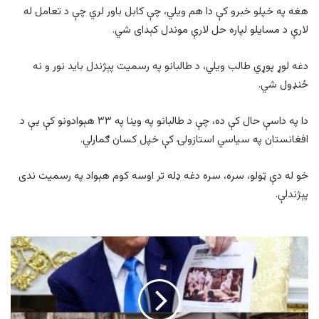
هغه په خپلو خبرو کې دا هم ویلي، چې کابل باور لري چې د تعامل له
لارې د مسایلو لپاره حل لارې موندل کېدای شي.
دغه لوړ پوړي طالب ویلي، د طالبانو په رسمیت پېژندل باید نور و نه
ځنډول شي.
دا په داسې حال کې ده، چې د طالبانو په وینا په ۳۳ هېوادونو کې یې د
افغانستان په سیاسي استازولۍ کې خپل کسان ګمارلي.
خو له دې ټولو، سره، سره دغه ډله تر اوسه کوم هېواد په رسمیت ندی
پېژندلې.
ټرمپ
په
تېروتنه
د
کانګو
انځور