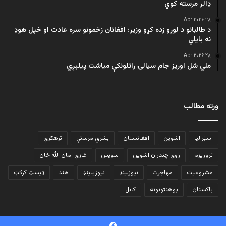
ډالر مرسته کوي
۲۸ Apr ۲۰۲۶
د طالبانو د لوړو زده کړو وزیر: افغانان زخمونو سره عادت او خپل هوډ
نه بایلي
۲۸ Apr ۲۰۲۶
ملي شل اوریز جام سیالۍ راتلونکې میاشت پیلېږي
ورته مطالب
اسټرالیا
اشوین
افغانستان
بشري مرستې
ترهګري
تروریزم
روي چندران اشوین
سویس
غازي امان الله خان
مشروعیت
مهاجرت
نیوزلینډ
نیوزیلینډ
هند
ټیسټ کرکټ
پاکستان
پوهنتونونه
کابل