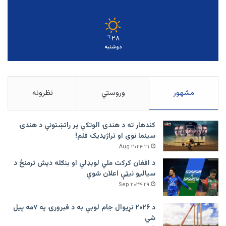
۲۸
℃
دوشنبه
مشهور
وروستي
نظرونه
کندهار ته د هندۍ الوتکې پر راتښتونې د هندۍ
سینما نوی او تراژيديک فلم!
۳۱ Aug ۲۰۲۴
د افغان کرکت ملي لوبډلې او بنګله دیش ترمنځ د
سیالیو نیټې اعلان شوې
۲۹ Sep ۲۰۲۴
د ۲۰۲۶ نړیوال جام لوبې به د فبرورۍ په ۷مه پیل
شي