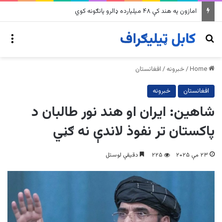
په وینزویلا کې زورورو زلزلو پراخ زیانونه اړولي
nu
Search for
Home
/
خبرونه
/
افغانستان
افغانستان
خبرونه
شاهین: ایران او هند نور طالبان د
پاکستان تر نفوذ لاندې نه ګڼي
۲۳ مې ۲۰۲۵
۲۲۵
دقیقې لوستل