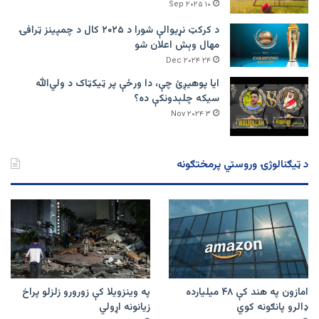
۱۰ Sep ۲۰۲۵
د کرکټ نړیوالې شورا د ۲۰۲۵ کال د چمپینز ټرافۍ
مهال وېش اعلان شو
۲۴ Dec ۲۰۲۴
ایا پوهیږئ چې، دا ورځې پر ټيکټاک د ولي‌الله
سیکه چلېدونکې ده؟
۳ Nov ۲۰۲۴
د ټیګنالوژۍ وروستي پرمختګونه
امازون په هند کې ۴۸ میلیارده
په وینزویلا کې زورورو زلزلو پراخ
ډالرو پانګونه کوي
زیانونه اړولي