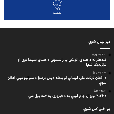
۲۱
℃
یکشنبه
ډېر لیدل شوي
۳۱ Aug ۲۰۲۴
کندهار ته د هندۍ الوتکې پر راتښتونې د هندۍ سینما نوی او
تراژيديک فلم!
۲۹ Sep ۲۰۲۴
د افغان کرکت ملي لوبډلې او بنګله دیش ترمنځ د سیالیو نیټې اعلان
شوې
۱۰ Sep ۲۰۲۵
د ۲۰۲۶ نړیوال جام لوبې به د فبرورۍ په ۷مه پیل شي
بیا ځلې کتل شوي