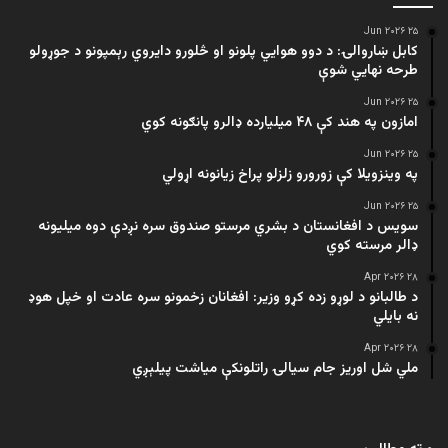
۲۵ Jun ۲۰۲۶
کابل ښاروالۍ: د دوو هوايي پلونو او څلورو دایروي رېمپونو د جوړولو
طرحه نهایي شوې
۲۵ Jun ۲۰۲۶
امازون په هند کې ۴۸ میلیارده ډالرو پانګونه کوي
۲۵ Jun ۲۰۲۶
په وینزویلا کې زورورو زلزلو پراخ زیانونه اړولي
۲۵ Jun ۲۰۲۶
سویس د افغانستان د بشري مرستو صندوق سره نږدې دوه میلیونه
ډالر مرسته کوي
۲۸ Apr ۲۰۲۶
د طالبانو د لوړو زده کړو وزیر: افغانان زخمونو سره عادت او خپل هوډ
نه بایلي
۲۸ Apr ۲۰۲۶
ملي شل اوریز جام سیالۍ راتلونکې میاشت پیلېږي