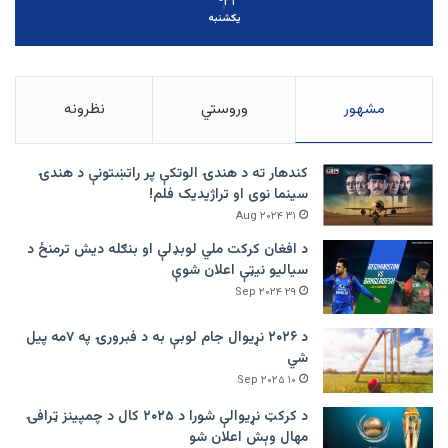
۲۱
یکشنبه
مشهور
وروستي
نظرونه
کندهار ته د هندۍ الوتکې پر راتښتونې د هندۍ
سینما نوی او تراژيديک فلم!
۳۱ Aug ۲۰۲۴
د افغان کرکت ملي لوبډلې او بنګله دیش ترمنځ د
سیالیو نیټې اعلان شوې
۲۹ Sep ۲۰۲۴
د ۲۰۲۶ نړیوال جام لوبې به د فبرورۍ په ۷مه پیل
شي
۱۰ Sep ۲۰۲۵
د کرکټ نړیوالې شورا د ۲۰۲۵ کال د چمپینز ټرافۍ
مهال وېش اعلان شو