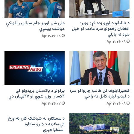
د طالبانو د لوړو زده کړو وزیر:
ملي شل اوریز جام سیالۍ راتلونکې
افغانان زخمونو سره عادت او خپل
میاشت پیلېږي
هوډ نه بایلي
۲۸ Apr ۲۰۲۶
۲۸ Apr ۲۰۲۶
ضمیرکابلوف نن طالب چارواکو سره
پرکونړ د پاکستان بریدونو کې
د لیدنو لپاره کابل ته راځي
۴کسان وژل شوي او ۴۷ټپیان دي
۲۷ Apr ۲۰۲۶
۲۸ Apr ۲۰۲۶
د سمنګان له شباشک کان نه ورځ
کې۲۰۰ټنه د ډبرو سکاره
استخراجېږي