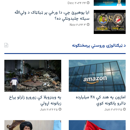
۲۴ Dec ۲۰۲۴
ایا پوهیږئ چې، دا ورځې پر ټيکټاک د ولي‌الله
سیکه چلېدونکې ده؟
۳ Nov ۲۰۲۴
د ټیګنالوژۍ وروستي پرمختګونه
امازون په هند کې ۴۸ میلیارده
په وینزویلا کې زورورو زلزلو پراخ
ډالرو پانګونه کوي
زیانونه اړولي
۲۵ Jun ۲۰۲۶
۲۵ Jun ۲۰۲۶