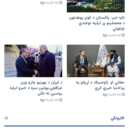
۲۷ Apr ۲۰۲۶
تازه خبر: پاکستان د کونړ پوهنتون
د محصلینو پر لیلیه توغندي
توغولي
۲۷ Apr ۲۰۲۶
حقاني او ژاوشینګ د اړیکو په
د ایران د بهرنیو چارو وزیر
پراختیا خبرې کړي
عراقچي،پوتین سره د خبرو لپاره
روسیې ته تللی
۲۷ Apr ۲۰۲۶
۲۷ Apr ۲۰۲۶
څارونکي