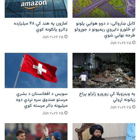
کابل ښاروالۍ: د دوو هوايي پلونو
امازون په هند کې ۴۸ میلیارده
او څلورو دایروي رېمپونو د جوړولو
ډالرو پانګونه کوي
طرحه نهایي شوې
۲۵ Jun ۲۰۲۶
۲۵ Jun ۲۰۲۶
په وینزویلا کې زورورو زلزلو پراخ
سویس د افغانستان د بشري
زیانونه اړولي
مرستو صندوق سره نږدې دوه
میلیونه ډالر مرسته کوي
۲۵ Jun ۲۰۲۶
۲۵ Jun ۲۰۲۶