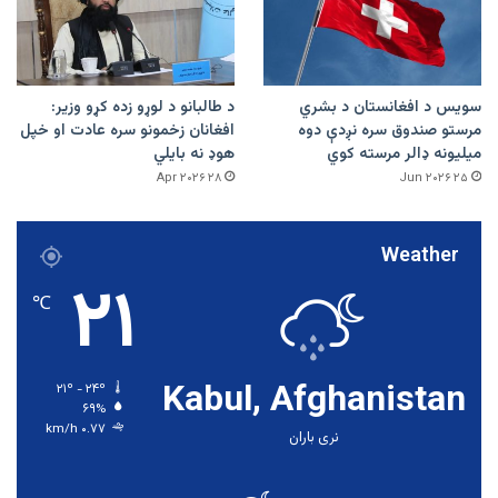
سویس د افغانستان د بشري
د طالبانو د لوړو زده کړو وزیر:
مرستو صندوق سره نږدې دوه
افغانان زخمونو سره عادت او خپل
میلیونه ډالر مرسته کوي
هوډ نه بایلي
۲۸ Apr ۲۰۲۶
۲۵ Jun ۲۰۲۶
Weather
۲۱
℃
Kabul, Afghanistan
۲۱º - ۲۴º
۶۹%
۰.۷۷ km/h
نری باران