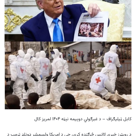
کابل ټیلیګراف – د غبرګولي دوېیمه نېټه ۱۴۰۴ لمریز کال
د رویټرز خبري اژانس څرګنده کړې، چې د امریکا ولسمشر ډونلډ ټرمپ د