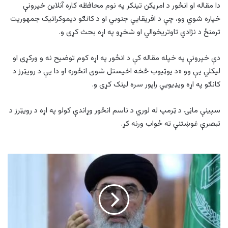
دا مقاله او انځور د امریکن تینکر په نوم محافظه کاره آنلاین خپرونې
خپاره شوي وو، چې د افریقایي جنوبي او د کانګو دیموکراتیک جمهوریت
ترمنځ د نژادي تاوتریخوالي او شخړو په اړه بحث کړی و.
دې خپرونې په خپله مقاله کې د انځور په اړه کوم توضیح نه و ورکړی او
لیکلي یې وو «د یوټیوب څخه اخیستل شوی انځور» او دا یې د رویټرز د
کانګو په اړه ویډیويي راپور سره لینک کړی و.
سپینې ماڼۍ د ټرمپ له لوري د ناسم انځور وړاندې کولو په اړه د رویټرز د
تبصرې غوښتنې ته ځواب ورنه کړ.
ګلبدین
حکمتیار:
روسیه
د
افغانستان
بګرام
اډه