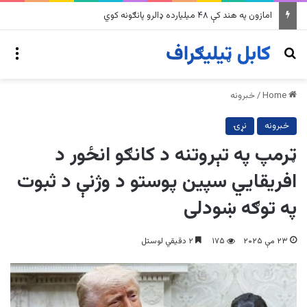
په وینزویلا کې زورورو زلزلو پراخ زیانونه اړولي
nu
Search for
Home
/
خبرونه
خبرونه
نړۍ
ټرمپ په تېروتنه د کانګو انځور د
افریقایي سپین پوستو د وژنې د ثبوت
په توګه ښودلی
۲۳ مې ۲۰۲۵
۱۷۵
۲ دقیقي لوستل