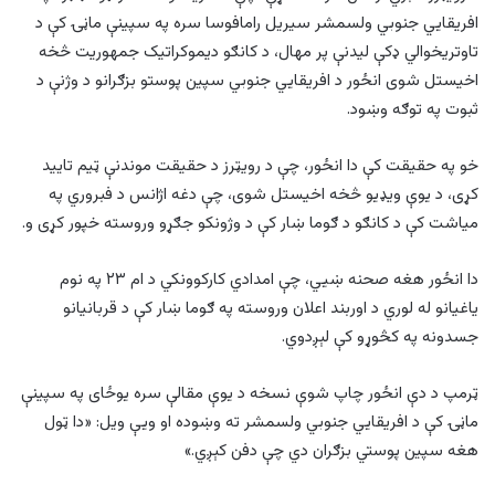
افریقایي جنوبي ولسمشر سیریل رامافوسا سره په سپینې ماڼۍ کې د
تاوتریخوالي ډکې لیدنې پر مهال، د کانګو دیموکراتیک جمهوریت څخه
اخیستل شوی انځور د افریقایي جنوبي سپین پوستو بزګرانو د وژنې د
ثبوت په توګه وښود.
خو په حقیقت کې دا انځور، چې د رویټرز د حقیقت موندنې ټیم تایید
کړی، د یوې ویډیو څخه اخیستل شوی، چې دغه اژانس د فبروري په
میاشت کې د کانګو د ګوما ښار کې د وژونکو جګړو وروسته خپور کړی و.
دا انځور هغه صحنه ښيي، چې امدادي کارکوونکي د ام ۲۳ په نوم
یاغیانو له لوري د اوربند اعلان وروسته په ګوما ښار کې د قربانیانو
جسدونه په کڅوړو کې لېږدوي.
ټرمپ د دې انځور چاپ شوې نسخه د یوې مقالې سره یوځای په سپینې
ماڼۍ کې د افریقایي جنوبي ولسمشر ته وښوده او ویې ویل: «دا ټول
هغه سپین پوستي بزګران دي چې دفن کېږي.»