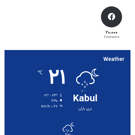
۲۰،۰۰۰
Followers
Weather
۲۱
℃
Kabul
۲۱º - ۲۴º
۶۹%
۰.۷۷ km/h
نری باران
℃