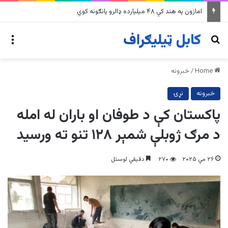
په وینزویلا کې زورورو زلزلو پراخ زیانونه اړولي
nu
Search for
Home
/
خبرونه
خبرونه
نړۍ
پاکستان کې د طوفان او باران له امله
د مرګ ژوبلې شمېر ۱۲۸ تنو ته ورسید
۲۶ مې ۲۰۲۵
۲۷۰
دقیقې لوستل