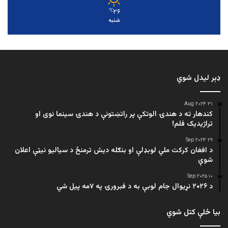
۲۶
℃
شنبه
ډېر لیدل شوي
۳۱ Aug ۲۰۲۴
کندهار ته د هندۍ الوتکې پر راتښتونې د هندۍ سینما نوی او
تراژيديک فلم!
۲۹ Sep ۲۰۲۴
د افغان کرکت ملي لوبډلې او بنګله دیش ترمنځ د سیالیو نیټې اعلان
شوې
۱۰ Sep ۲۰۲۵
د ۲۰۲۶ نړیوال جام لوبې به د فبرورۍ په ۷مه پیل شي
بیا ځلې کتل شوي