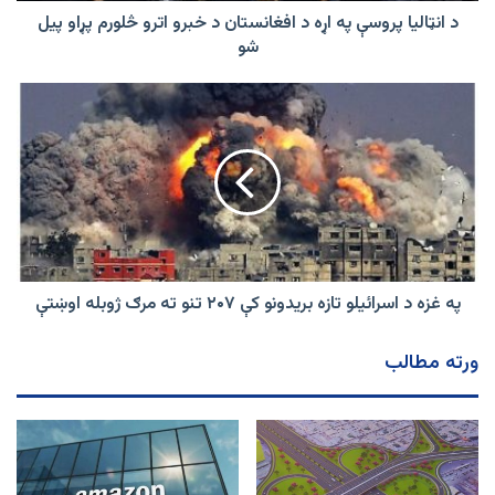
اترو
د انټالیا پروسې په اړه د افغانستان د خبرو اترو څلورم پړاو پیل
څلورم
شو
پړاو
پیل
په
شو
غزه
د
اسرائیلو
تازه
بریدونو
کې
۲۰۷
تنو
ته
په غزه د اسرائیلو تازه بریدونو کې ۲۰۷ تنو ته مرګ ژوبله اوښتې
مرګ
ژوبله
ورته مطالب
اوښتې