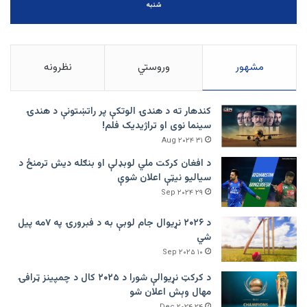
شنبه
مشهور
وروستي
نظرونه
کندهار ته د هندۍ الوتکې پر راتښتونې د هندۍ
سینما نوی او تراژيديک فلم!
۳۱ Aug ۲۰۲۴
د افغان کرکت ملي لوبډلې او بنګله دیش ترمنځ د
سیالیو نیټې اعلان شوې
۲۹ Sep ۲۰۲۴
د ۲۰۲۶ نړیوال جام لوبې به د فبرورۍ په ۷مه پیل
شي
۱۰ Sep ۲۰۲۵
د کرکټ نړیوالې شورا د ۲۰۲۵ کال د چمپینز ټرافۍ
مهال وېش اعلان شو