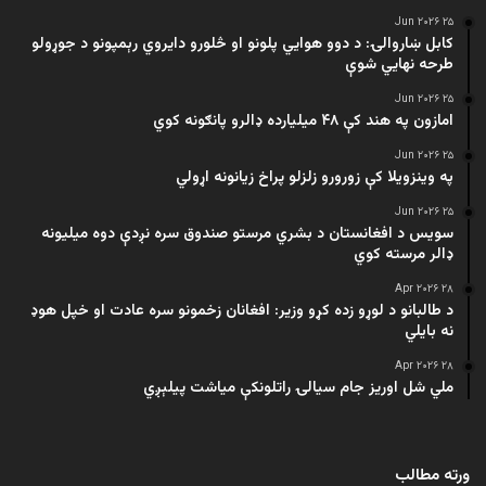
۲۵ Jun ۲۰۲۶
کابل ښاروالۍ: د دوو هوايي پلونو او څلورو دایروي رېمپونو د جوړولو
طرحه نهایي شوې
۲۵ Jun ۲۰۲۶
امازون په هند کې ۴۸ میلیارده ډالرو پانګونه کوي
۲۵ Jun ۲۰۲۶
په وینزویلا کې زورورو زلزلو پراخ زیانونه اړولي
۲۵ Jun ۲۰۲۶
سویس د افغانستان د بشري مرستو صندوق سره نږدې دوه میلیونه
ډالر مرسته کوي
۲۸ Apr ۲۰۲۶
د طالبانو د لوړو زده کړو وزیر: افغانان زخمونو سره عادت او خپل هوډ
نه بایلي
۲۸ Apr ۲۰۲۶
ملي شل اوریز جام سیالۍ راتلونکې میاشت پیلېږي
ورته مطالب