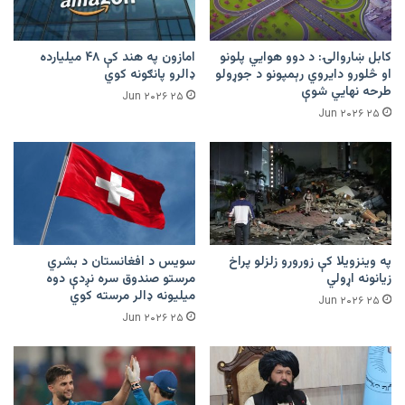
کابل ښاروالۍ: د دوو هوايي پلونو
امازون په هند کې ۴۸ میلیارده
او څلورو دایروي رېمپونو د جوړولو
ډالرو پانګونه کوي
طرحه نهایي شوې
۲۵ Jun ۲۰۲۶
۲۵ Jun ۲۰۲۶
په وینزویلا کې زورورو زلزلو پراخ
سویس د افغانستان د بشري
زیانونه اړولي
مرستو صندوق سره نږدې دوه
میلیونه ډالر مرسته کوي
۲۵ Jun ۲۰۲۶
۲۵ Jun ۲۰۲۶