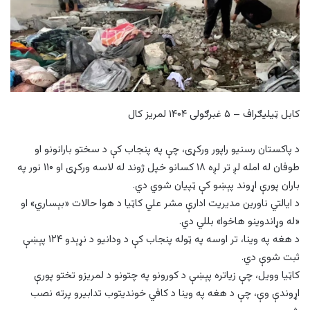
کابل ټیلیګراف – ۵ غبرګولی ۱۴۰۴ لمریز کال
د پاکستان رسنیو راپور ورکړی، چې په پنجاب کې د سختو بارانونو او
طوفان له امله لږ تر لږه ۱۸ کسانو خپل ژوند له لاسه ورکړی او ۱۱۰ نور په
باران پورې اړوند پېښو کې ټپیان شوي دي.
د ایالتي ناورین مدیریت ادارې مشر علي کاټیا د هوا حالات «بېساري» او
«له وړاندوینو هاخوا» بللي دي.
د هغه په وینا، تر اوسه په ټوله پنجاب کې د ودانیو د نړېدو ۱۲۴ پېښې
ثبت شوې دي.
کاټیا وویل، چې زیاتره پېښې د کورونو په چتونو د لمریزو تختو پورې
اړوندې وې، چې د هغه په وینا د کافي خوندیتوب تدابیرو پرته نصب