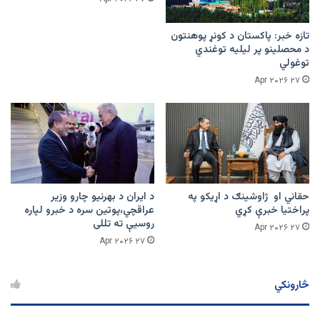
تازه خبر: پاکستان د کونړ پوهنتون
د محصلینو پر لیلیه توغندي
توغولي
۲۷ Apr ۲۰۲۶
حقاني او ژاوشینګ د اړیکو په
د ایران د بهرنیو چارو وزیر
پراختیا خبرې کړي
عراقچي،پوتین سره د خبرو لپاره
روسیې ته تللی
۲۷ Apr ۲۰۲۶
۲۷ Apr ۲۰۲۶
څارونکي