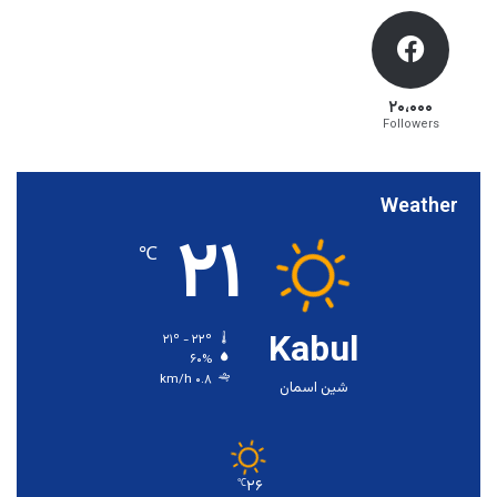
۲۰،۰۰۰
Followers
Weather
۲۱
℃
Kabul
۲۱º - ۲۲º
۶۰%
۰.۸ km/h
شین اسمان
۲۶
℃