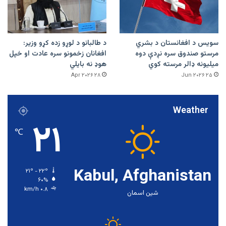
سویس د افغانستان د بشري
د طالبانو د لوړو زده کړو وزیر:
مرستو صندوق سره نږدې دوه
افغانان زخمونو سره عادت او خپل
میلیونه ډالر مرسته کوي
هوډ نه بایلي
۲۸ Apr ۲۰۲۶
۲۵ Jun ۲۰۲۶
Weather
۲۱
℃
Kabul, Afghanistan
۲۱º - ۲۲º
۶۰%
۰.۸ km/h
شین اسمان