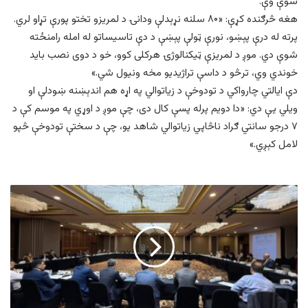
شوې وې.
هغه څرګنده کړې: «۸۰ سلنه نړېدلې ودانۍ د لمریزو تختو پورې تړاو لري.
پرته له درې پېښو، نورې ټولې پېښې د دې تاسیساتو له امله رامنځته
شوې دي. موږ د لمریزې ټیکنالوژۍ هرکلی کوو، خو د دوی نصب باید
خوندي وي، ترڅو د داسې تراژیدیو مخه ونیول شي.»
دې ایالتي چارواکي د تودوخې د زیاتوالي په اړه هم اندېښنه ښودلې او
ویلي یې دي: «دا دویم پرله پسې کال دی، چې موږ د اوړي په موسم کې د
۷ درجو سانتي ګراد ناڅاپي زیاتوالي شاهد یو، چې د سختې تودوخې څپو
لامل کېږي.»
د
انټالیا
پروسې
په
اړه
د
افغانستان
د
خبرو