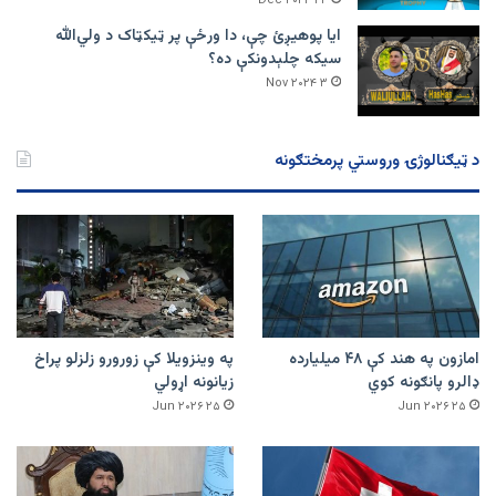
۲۴ Dec ۲۰۲۴
ایا پوهیږئ چې، دا ورځې پر ټيکټاک د ولي‌الله
سیکه چلېدونکې ده؟
۳ Nov ۲۰۲۴
د ټیګنالوژۍ وروستي پرمختګونه
امازون په هند کې ۴۸ میلیارده
په وینزویلا کې زورورو زلزلو پراخ
ډالرو پانګونه کوي
زیانونه اړولي
۲۵ Jun ۲۰۲۶
۲۵ Jun ۲۰۲۶