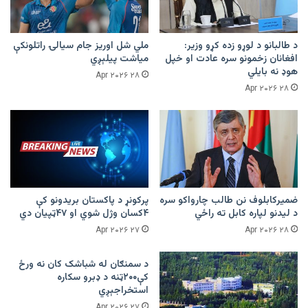
د طالبانو د لوړو زده کړو وزیر:
ملي شل اوریز جام سیالۍ راتلونکې
افغانان زخمونو سره عادت او خپل
میاشت پیلېږي
هوډ نه بایلي
۲۸ Apr ۲۰۲۶
۲۸ Apr ۲۰۲۶
ضمیرکابلوف نن طالب چارواکو سره
پرکونړ د پاکستان بریدونو کې
د لیدنو لپاره کابل ته راځي
۴کسان وژل شوي او ۴۷ټپیان دي
۲۷ Apr ۲۰۲۶
۲۸ Apr ۲۰۲۶
د سمنګان له شباشک کان نه ورځ
کې۲۰۰ټنه د ډبرو سکاره
استخراجېږي
۲۷ Apr ۲۰۲۶