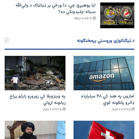
ایا پوهیږئ چې، دا ورځې پر ټيکټاک د ولي‌الله
سیکه چلېدونکې ده؟
۳ Nov ۲۰۲۴
د ټیګنالوژۍ وروستي پرمختګونه
امازون په هند کې ۴۸ میلیارده
په وینزویلا کې زورورو زلزلو پراخ
ډالرو پانګونه کوي
زیانونه اړولي
۲۵ Jun ۲۰۲۶
۲۵ Jun ۲۰۲۶