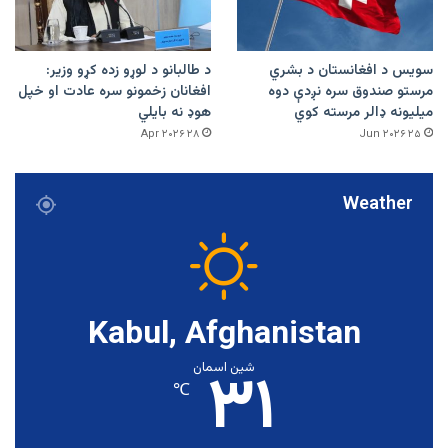
سویس د افغانستان د بشري
د طالبانو د لوړو زده کړو وزیر:
مرستو صندوق سره نږدې دوه
افغانان زخمونو سره عادت او خپل
میلیونه ډالر مرسته کوي
هوډ نه بایلي
۲۸ Apr ۲۰۲۶
۲۵ Jun ۲۰۲۶
Weather
Kabul, Afghanistan
۳۱
شین اسمان
℃