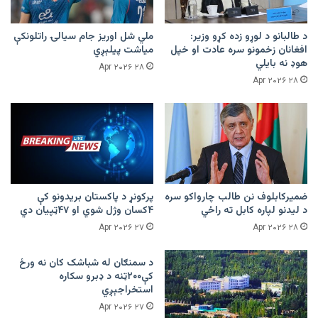
د طالبانو د لوړو زده کړو وزیر:
ملي شل اوریز جام سیالۍ راتلونکې
افغانان زخمونو سره عادت او خپل
میاشت پیلېږي
هوډ نه بایلي
۲۸ Apr ۲۰۲۶
۲۸ Apr ۲۰۲۶
ضمیرکابلوف نن طالب چارواکو سره
پرکونړ د پاکستان بریدونو کې
د لیدنو لپاره کابل ته راځي
۴کسان وژل شوي او ۴۷ټپیان دي
۲۷ Apr ۲۰۲۶
۲۸ Apr ۲۰۲۶
د سمنګان له شباشک کان نه ورځ
کې۲۰۰ټنه د ډبرو سکاره
استخراجېږي
۲۷ Apr ۲۰۲۶