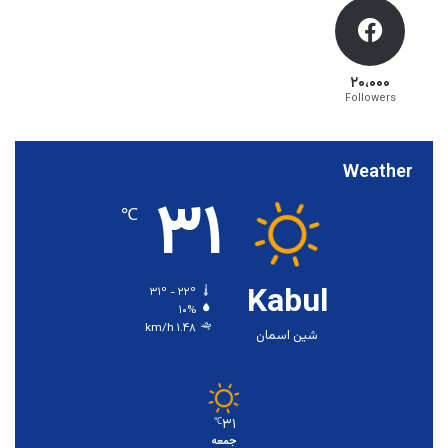
۲۰،۰۰۰
Followers
Weather
۳۱
℃
Kabul
۳۱º - ۲۲º
۱۰%
۱.۴۸ km/h
شین اسمان
۳۱
℃
جمعه