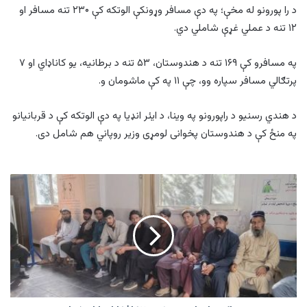
د را پورونو له مخې؛ په دې مسافر وړونکې الوتکه کې ۲۳۰ تنه مسافر او
۱۲ تنه د عملي غړې شاملي دي.
په مسافرو کې ۱۶۹ تنه د هندوستان، ۵۳ تنه د برطانیه، یو کاناډاي او ۷
پرتګالي مسافر سپاره وو، چې ۱۱ په کې ماشومان و.
د هندي رسنیو د راپورونو په وینا، د ایئر انډیا په دې الوتکه کې د قربانیانو
په منځ کې د هندوستان پخوانی لومړی وزیر روپاني هم شامل دی.
د
پاکستان
له
بند
خونو
۱۲
افغانان
ازاد
شول