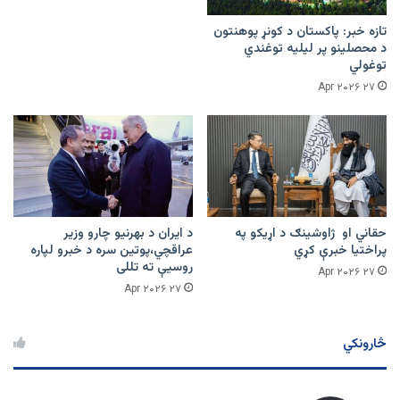
تازه خبر: پاکستان د کونړ پوهنتون
د محصلینو پر لیلیه توغندي
توغولي
۲۷ Apr ۲۰۲۶
حقاني او ژاوشینګ د اړیکو په
د ایران د بهرنیو چارو وزیر
پراختیا خبرې کړي
عراقچي،پوتین سره د خبرو لپاره
روسیې ته تللی
۲۷ Apr ۲۰۲۶
۲۷ Apr ۲۰۲۶
څارونکي