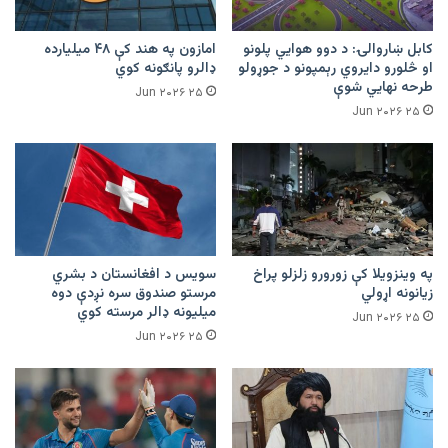
کابل ښاروالۍ: د دوو هوايي پلونو
امازون په هند کې ۴۸ میلیارده
او څلورو دایروي رېمپونو د جوړولو
ډالرو پانګونه کوي
طرحه نهایي شوې
۲۵ Jun ۲۰۲۶
۲۵ Jun ۲۰۲۶
په وینزویلا کې زورورو زلزلو پراخ
سویس د افغانستان د بشري
زیانونه اړولي
مرستو صندوق سره نږدې دوه
میلیونه ډالر مرسته کوي
۲۵ Jun ۲۰۲۶
۲۵ Jun ۲۰۲۶