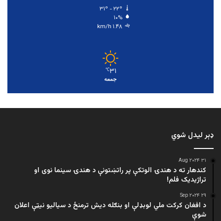
۳۱º - ۲۲º
۱۰%
۱.۴۸ km/h
۳۱
℃
جمعه
ډېر لیدل شوي
۳۱ Aug ۲۰۲۴
کندهار ته د هندۍ الوتکې پر راتښتونې د هندۍ سینما نوی او
تراژيديک فلم!
۲۹ Sep ۲۰۲۴
د افغان کرکت ملي لوبډلې او بنګله دیش ترمنځ د سیالیو نیټې اعلان
شوې