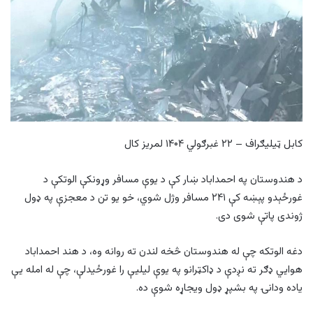
کابل ټیلیګراف – ۲۲ غبرګولي ۱۴۰۴ لمریز کال
د هندوستان په احمداباد ښار کې د یوې مسافر وړونکې الوتکې د
غورځېدو پېښه کې ۲۴۱ مسافر وژل شوي، خو یو تن د معجزې په ډول
ژوندی پاتې شوی دی.
دغه الوتکه چې له هندوستان څخه لندن ته روانه وه، د هند احمداباد
هوايي ډګر ته نږدې د ډاکټرانو په یوې لیلیې را غورځیدلې، چې له امله یې
یاده ودانۍ په بشپړ ډول ویجاړه شوې ده.