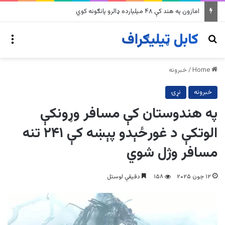
په وینزویلا کې زورورو زلزلو پراخ زیانونه اړولي
nu
Search for
Home
/
خبرونه
خبرونه
نړۍ
په هندوستان کې مسافر وړونکې
الوتکې د غورځېدو پېښه کې ۲۴۱ تنه
مسافر وژل شوي
۱۲ جون ۲۰۲۵
۱۵۸
دقیقې لوستل