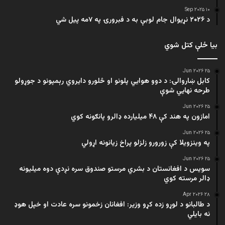
۱۰ Sep ۲۰۲۵
د ۲۰۲۶ نړیوال جام لوبې به د فبرورۍ په ۷مه پیل شي
بیا ځلې کتل شوي
۲۵ Jun ۲۰۲۶
کابل ښاروالۍ: د دوو هوايي پلونو او څلورو دایروي رېمپونو د جوړولو
طرحه نهایي شوې
۲۵ Jun ۲۰۲۶
امازون په هند کې ۴۸ میلیارده ډالرو پانګونه کوي
۲۵ Jun ۲۰۲۶
په وینزویلا کې زورورو زلزلو پراخ زیانونه اړولي
۲۵ Jun ۲۰۲۶
سویس د افغانستان د بشري مرستو صندوق سره نږدې دوه میلیونه
ډالر مرسته کوي
۲۸ Apr ۲۰۲۶
د طالبانو د لوړو زده کړو وزیر: افغانان زخمونو سره عادت او خپل هوډ
نه بایلي