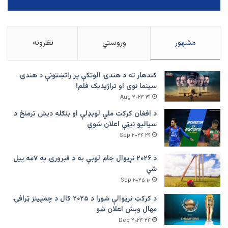
مشهور
وروستي
نظرونه
کندهار ته د هندۍ الوتکې پر راتښتونې د هندۍ
سینما نوی او تراژيديک فلم!
۳۱ Aug ۲۰۲۴
د افغان کرکت ملي لوبډلې او بنګله دیش ترمنځ د
سیالیو نیټې اعلان شوې
۲۹ Sep ۲۰۲۴
د ۲۰۲۶ نړیوال جام لوبې به د فبرورۍ په ۷مه پیل
شي
۱۰ Sep ۲۰۲۵
د کرکټ نړیوالې شورا د ۲۰۲۵ کال د چمپینز ټرافۍ
مهال وېش اعلان شو
۲۴ Dec ۲۰۲۴