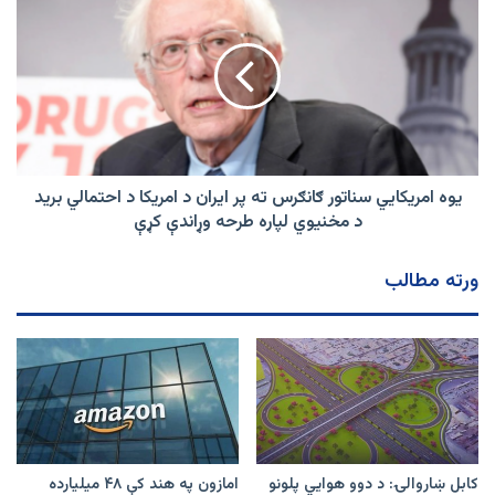
امریکایي
سناتور
ګانګرس
ته
پر
ایران
د
امریکا
د
یوه امریکایي سناتور ګانګرس ته پر ایران د امریکا د احتمالي برید
احتمالي
د مخنیوي لپاره طرحه وړاندې کړې
برید
د
ورته مطالب
مخنیوي
لپاره
طرحه
وړاندې
کړې
کابل ښاروالۍ: د دوو هوايي پلونو
امازون په هند کې ۴۸ میلیارده