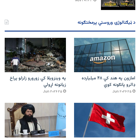
۳ Nov ۲۰۲۴
د ټیګنالوژۍ وروستي پرمختګونه
امازون په هند کې ۴۸ میلیارده
په وینزویلا کې زورورو زلزلو پراخ
ډالرو پانګونه کوي
زیانونه اړولي
۲۵ Jun ۲۰۲۶
۲۵ Jun ۲۰۲۶