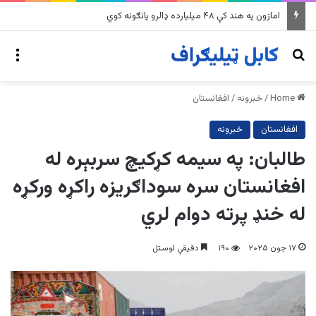
امازون په هند کې ۴۸ میلیارده ډالرو پانګونه کوي
nu
Search for
Home
/
خبرونه
/
افغانستان
افغانستان
خبرونه
طالبان: په سیمه کړکیچ سربېره له
افغانستان سره سوداګریزه راکړه ورکړه
له خنډ پرته دوام لري
۱۷ جون ۲۰۲۵
۱۹۰
دقیقې لوستل