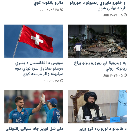
او څلورو دایروي رېمپونو د جوړولو
ډالرو پانګونه کوي
طرحه نهایي شوې
۲۵ Jun ۲۰۲۶
۲۵ Jun ۲۰۲۶
په وینزویلا کې زورورو زلزلو پراخ
سویس د افغانستان د بشري
زیانونه اړولي
مرستو صندوق سره نږدې دوه
میلیونه ډالر مرسته کوي
۲۵ Jun ۲۰۲۶
۲۵ Jun ۲۰۲۶
د طالبانو د لوړو زده کړو وزیر:
ملي شل اوریز جام سیالۍ راتلونکې