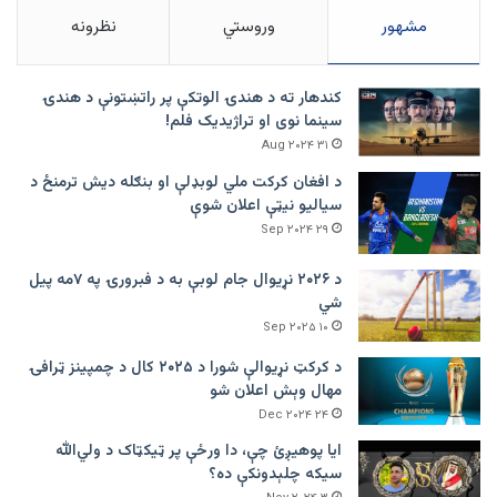
مشهور
وروستي
نظرونه
کندهار ته د هندۍ الوتکې پر راتښتونې د هندۍ
سینما نوی او تراژيديک فلم!
۳۱ Aug ۲۰۲۴
د افغان کرکت ملي لوبډلې او بنګله دیش ترمنځ د
سیالیو نیټې اعلان شوې
۲۹ Sep ۲۰۲۴
د ۲۰۲۶ نړیوال جام لوبې به د فبرورۍ په ۷مه پیل
شي
۱۰ Sep ۲۰۲۵
د کرکټ نړیوالې شورا د ۲۰۲۵ کال د چمپینز ټرافۍ
مهال وېش اعلان شو
۲۴ Dec ۲۰۲۴
ایا پوهیږئ چې، دا ورځې پر ټيکټاک د ولي‌الله
سیکه چلېدونکې ده؟