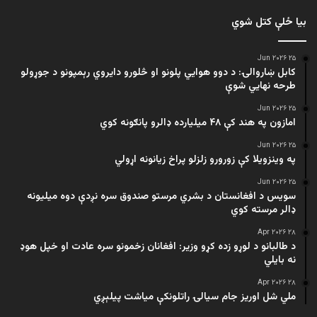
بیا ځلې کتل شوي
۲۵ Jun ۲۰۲۶
کابل ښاروالۍ: د دوو هوايي پلونو او څلورو دایروي رېمپونو د جوړولو
طرحه نهایي شوې
۲۵ Jun ۲۰۲۶
امازون په هند کې ۴۸ میلیارده ډالرو پانګونه کوي
۲۵ Jun ۲۰۲۶
په وینزویلا کې زورورو زلزلو پراخ زیانونه اړولي
۲۵ Jun ۲۰۲۶
سویس د افغانستان د بشري مرستو صندوق سره نږدې دوه میلیونه
ډالر مرسته کوي
۲۸ Apr ۲۰۲۶
د طالبانو د لوړو زده کړو وزیر: افغانان زخمونو سره عادت او خپل هوډ
نه بایلي
۲۸ Apr ۲۰۲۶
ملي شل اوریز جام سیالۍ راتلونکې میاشت پیلېږي