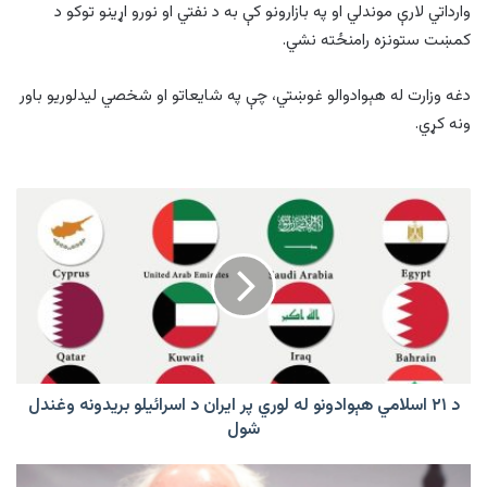
وارداتي لارې موندلي او په بازارونو کې به د نفتي او نورو اړینو توکو د
کمښت ستونزه رامنځته نشي.
دغه وزارت له هېوادوالو غوښتي، چې په شایعاتو او شخصي لیدلوریو باور
ونه کړي.
د
۲۱
اسلامي
هېوادونو
له
لوري
پر
ايران
د
اسرائیلو
د ۲۱ اسلامي هېوادونو له لوري پر ايران د اسرائیلو بریدونه وغندل
بریدونه
شول
وغندل
شول
یوه