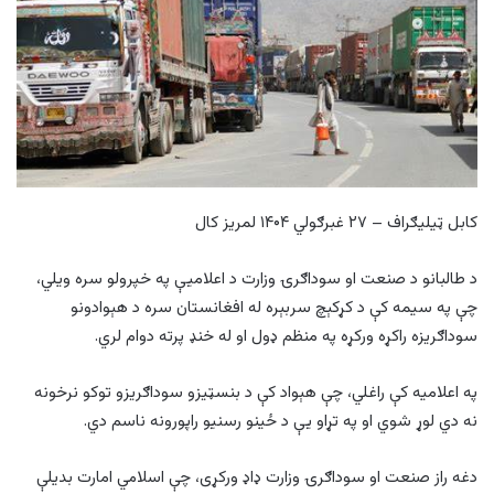
کابل ټیلیګراف – ۲۷ غبرګولي ۱۴۰۴ لمریز کال
د طالبانو د صنعت او سوداګرۍ وزارت د اعلامیې په خپرولو سره ویلي،
چې په سیمه کې د کړکېچ سربېره له افغانستان سره د هېوادونو
سوداګریزه راکړه ورکړه په منظم ډول او له خنډ پرته دوام لري.
په اعلامیه کې راغلي، چې هېواد کې د بنسټیزو سوداګریزو توکو نرخونه
نه دي لوړ شوي او په تړاو یې د ځینو رسنیو راپورونه ناسم دي.
دغه راز صنعت او سوداګرۍ وزارت ډاډ ورکړی، چې اسلامي امارت بدیلې