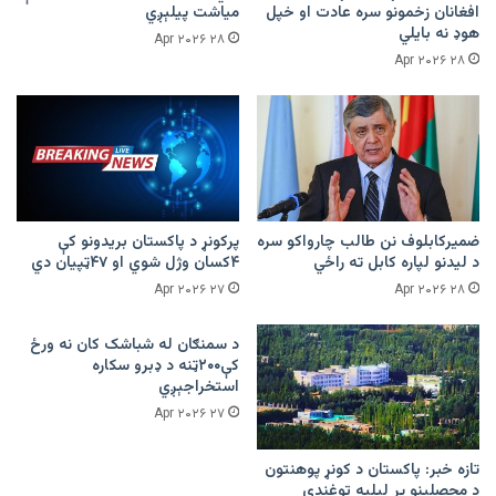
افغانان زخمونو سره عادت او خپل
میاشت پیلېږي
هوډ نه بایلي
۲۸ Apr ۲۰۲۶
۲۸ Apr ۲۰۲۶
ضمیرکابلوف نن طالب چارواکو سره
پرکونړ د پاکستان بریدونو کې
د لیدنو لپاره کابل ته راځي
۴کسان وژل شوي او ۴۷ټپیان دي
۲۷ Apr ۲۰۲۶
۲۸ Apr ۲۰۲۶
د سمنګان له شباشک کان نه ورځ
کې۲۰۰ټنه د ډبرو سکاره
استخراجېږي
۲۷ Apr ۲۰۲۶
تازه خبر: پاکستان د کونړ پوهنتون
د محصلینو پر لیلیه توغندي