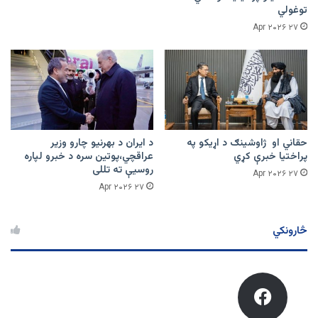
توغولي
۲۷ Apr ۲۰۲۶
حقاني او ژاوشینګ د اړیکو په
د ایران د بهرنیو چارو وزیر
پراختیا خبرې کړي
عراقچي،پوتین سره د خبرو لپاره
روسیې ته تللی
۲۷ Apr ۲۰۲۶
۲۷ Apr ۲۰۲۶
څارونکي