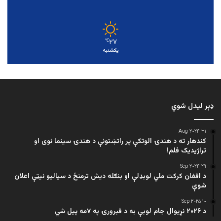
۲۷
℃
یکشنبه
ډېر لیدل شوي
۳۱ Aug ۲۰۲۴
کندهار ته د هندۍ الوتکې پر راتښتونې د هندۍ سینما نوی او
تراژيديک فلم!
۲۹ Sep ۲۰۲۴
د افغان کرکت ملي لوبډلې او بنګله دیش ترمنځ د سیالیو نیټې اعلان
شوې
۱۰ Sep ۲۰۲۵
د ۲۰۲۶ نړیوال جام لوبې به د فبرورۍ په ۷مه پیل شي