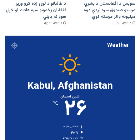
سویس د افغانستان د بشري
د طالبانو د لوړو زده کړو وزیر:
مرستو صندوق سره نږدې دوه
افغانان زخمونو سره عادت او خپل
میلیونه ډالر مرسته کوي
هوډ نه بایلي
۲۸ Apr ۲۰۲۶
۲۵ Jun ۲۰۲۶
Weather
Kabul, Afghanistan
۲۶
شین اسمان
℃
۲۶º - ۲۴º
۴۳%
۱.۰۶ km/h