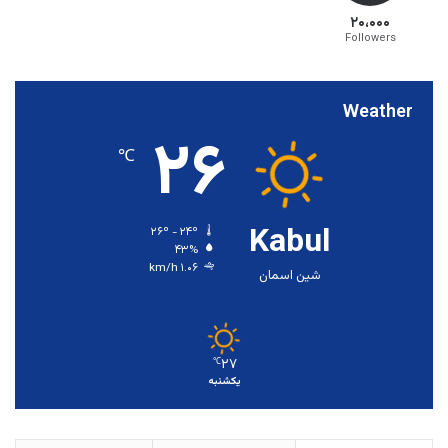
۲۰،۰۰۰
Followers
Weather
۲۶
℃
Kabul
۲۶º - ۲۴º
۴۳%
۱.۰۶ km/h
شین اسمان
۲۷
℃
یکشنبه