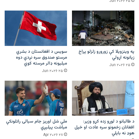
۲۵ Jun ۲۰۲۶
په وینزویلا کې زورورو زلزلو پراخ
سویس د افغانستان د بشري
زیانونه اړولي
مرستو صندوق سره نږدې دوه
میلیونه ډالر مرسته کوي
۲۵ Jun ۲۰۲۶
۲۵ Jun ۲۰۲۶
د طالبانو د لوړو زده کړو وزیر:
ملي شل اوریز جام سیالۍ راتلونکې
افغانان زخمونو سره عادت او خپل
میاشت پیلېږي
هوډ نه بایلي
۲۸ Apr ۲۰۲۶