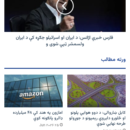
د
لاریونونه
ایران
وشول
او
اسرائیلو
جګړه
کې
د
فارس خبري اژانس: د ایران او اسرائیلو جګړه کې د ایران
ایران
ولسمشر ټپي شوی و
ولسمشر
ټپي
ورته مطالب
شوی
و
کابل ښاروالۍ: د دوو هوايي پلونو
امازون په هند کې ۴۸ میلیارده
او څلورو دایروي رېمپونو د جوړولو
ډالرو پانګونه کوي
طرحه نهایي شوې
۲۵ Jun ۲۰۲۶