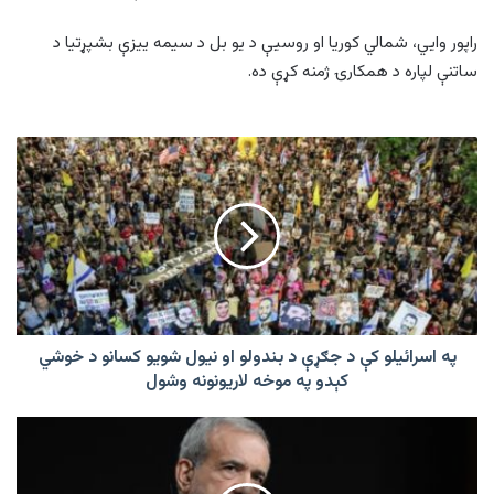
راپور وايي، شمالي کوریا او روسیې د یو بل د سیمه ییزې بشپړتیا د
ساتنې لپاره د همکارۍ ژمنه کړې ده.
په
اسرائیلو
کې
د
جګړې
د
بندولو
او
نیول
شویو
په اسرائیلو کې د جګړې د بندولو او نیول شویو کسانو د خوشي
کسانو
کېدو په موخه لاریونونه وشول
د
خوشي
فارس
کېدو
خبري
په
اژانس:
موخه