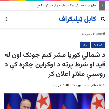
په وینزویلا کې زورورو زلزلو پراخ زیانونه اړولي
nu
Search for
Home
/
خبرونه
خبرونه
نړۍ
د شمالي کوریا مشر کیم جونګ اون له
قید او شرط پرته د اوکراین جګړه کې د
روسیې ملاتړ اعلان کړ
۱۳ جولای ۲۰۲۵
۲۰۰
دقیقې لوستل