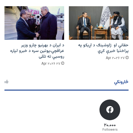
حقاني او ژاوشینګ د اړیکو په
د ایران د بهرنیو چارو وزیر
پراختیا خبرې کړي
عراقچي،پوتین سره د خبرو لپاره
روسیې ته تللی
۲۷ Apr ۲۰۲۶
۲۷ Apr ۲۰۲۶
څارونکي
۲۰،۰۰۰
Followers