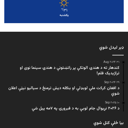
۳۱
℃
یکشنبه
ډېر لیدل شوي
۳۱ Aug ۲۰۲۴
کندهار ته د هندۍ الوتکې پر راتښتونې د هندۍ سینما نوی او
تراژيديک فلم!
۲۹ Sep ۲۰۲۴
د افغان کرکت ملي لوبډلې او بنګله دیش ترمنځ د سیالیو نیټې اعلان
شوې
۱۰ Sep ۲۰۲۵
د ۲۰۲۶ نړیوال جام لوبې به د فبرورۍ په ۷مه پیل شي
بیا ځلې کتل شوي