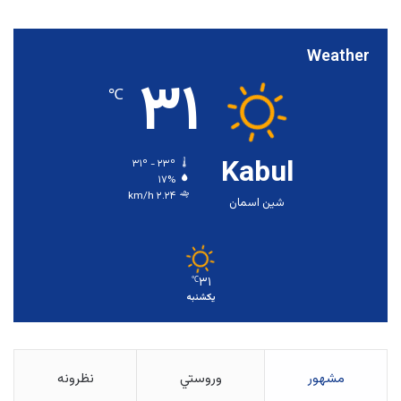
Weather
۳۱
℃
Kabul
۳۱º - ۲۳º
۱۷%
۲.۲۴ km/h
شین اسمان
۳۱
℃
یکشنبه
مشهور
وروستي
نظرونه