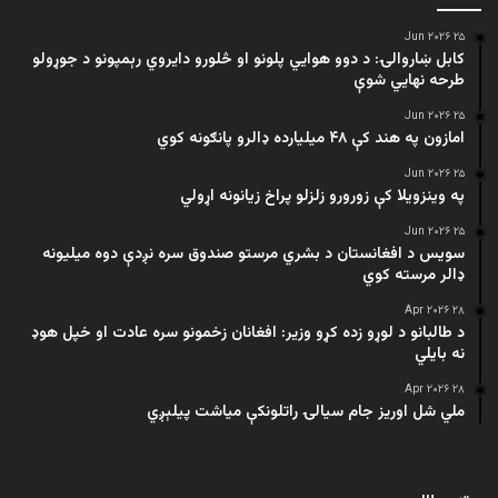
۲۵ Jun ۲۰۲۶
کابل ښاروالۍ: د دوو هوايي پلونو او څلورو دایروي رېمپونو د جوړولو
طرحه نهایي شوې
۲۵ Jun ۲۰۲۶
امازون په هند کې ۴۸ میلیارده ډالرو پانګونه کوي
۲۵ Jun ۲۰۲۶
په وینزویلا کې زورورو زلزلو پراخ زیانونه اړولي
۲۵ Jun ۲۰۲۶
سویس د افغانستان د بشري مرستو صندوق سره نږدې دوه میلیونه
ډالر مرسته کوي
۲۸ Apr ۲۰۲۶
د طالبانو د لوړو زده کړو وزیر: افغانان زخمونو سره عادت او خپل هوډ
نه بایلي
۲۸ Apr ۲۰۲۶
ملي شل اوریز جام سیالۍ راتلونکې میاشت پیلېږي