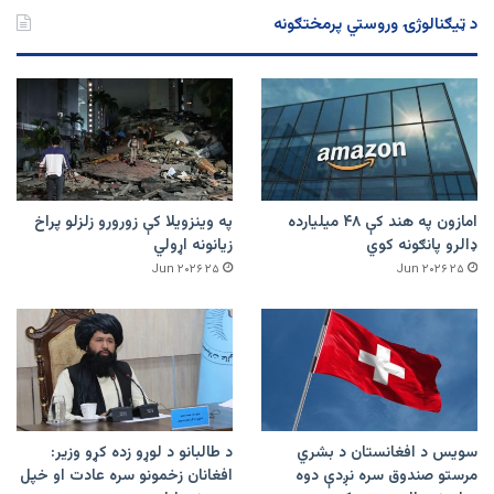
د ټیګنالوژۍ وروستي پرمختګونه
امازون په هند کې ۴۸ میلیارده
په وینزویلا کې زورورو زلزلو پراخ
ډالرو پانګونه کوي
زیانونه اړولي
۲۵ Jun ۲۰۲۶
۲۵ Jun ۲۰۲۶
سویس د افغانستان د بشري
د طالبانو د لوړو زده کړو وزیر:
مرستو صندوق سره نږدې دوه
افغانان زخمونو سره عادت او خپل