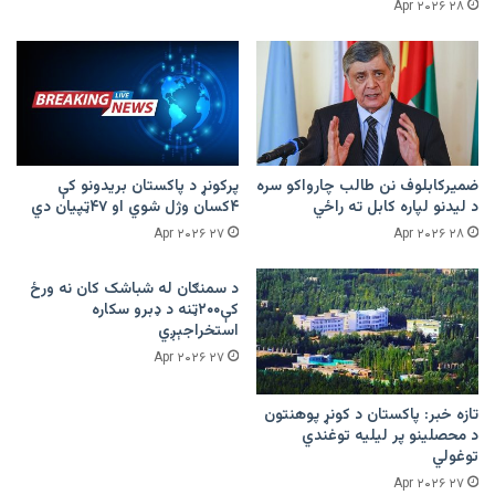
۲۸ Apr ۲۰۲۶
ضمیرکابلوف نن طالب چارواکو سره
پرکونړ د پاکستان بریدونو کې
د لیدنو لپاره کابل ته راځي
۴کسان وژل شوي او ۴۷ټپیان دي
۲۷ Apr ۲۰۲۶
۲۸ Apr ۲۰۲۶
د سمنګان له شباشک کان نه ورځ
کې۲۰۰ټنه د ډبرو سکاره
استخراجېږي
۲۷ Apr ۲۰۲۶
تازه خبر: پاکستان د کونړ پوهنتون
د محصلینو پر لیلیه توغندي
توغولي
۲۷ Apr ۲۰۲۶