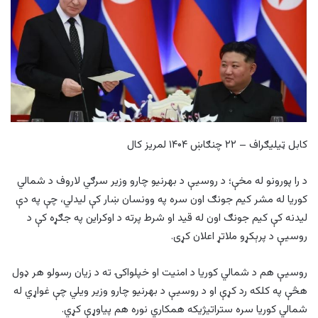
کابل ټيلیګراف – ۲۲ چنګاښ ۱۴۰۴ لمریز کال
د را پورونو له مخې؛ د روسیې د بهرنیو چارو وزیر سرګي لاروف د شمالي
کوریا له مشر کیم جونګ اون سره په وونسان ښار کې لیدلي، چې په دې
لیدنه کې کیم جونګ اون له قید او شرط پرته د اوکراین په جګړه کې د
روسیې د پرېکړو ملاتړ اعلان کړی.
روسیې هم د شمالي کوریا د امنیت او خپلواکۍ ته د زیان رسولو هر ډول
هڅې په کلکه رد کړې او د روسیې د بهرنیو چارو وزیر ویلي چې غواړي له
شمالي کوریا سره ستراتیژیکه همکاري نوره هم پیاوړې کړي.