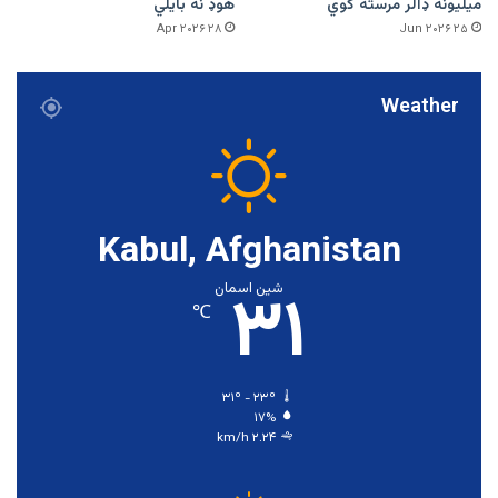
میلیونه ډالر مرسته کوي
هوډ نه بایلي
۲۸ Apr ۲۰۲۶
۲۵ Jun ۲۰۲۶
Weather
Kabul, Afghanistan
۳۱
شین اسمان
℃
۳۱º - ۲۳º
۱۷%
۲.۲۴ km/h