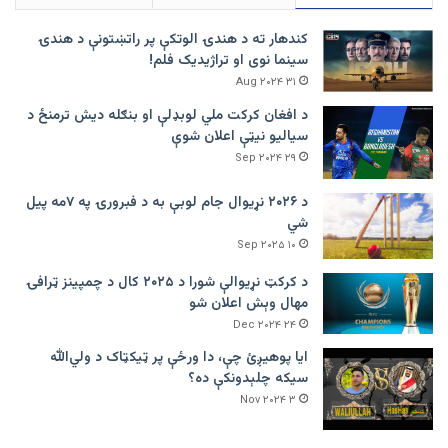
کندهار ته د هندۍ الوتکې پر راتښتونې د هندۍ
سینما نوی او تراژيديک فلم!
۳۱ Aug ۲۰۲۴
د افغان کرکت ملي لوبډلې او بنګله دیش ترمنځ د
سیالیو نیټې اعلان شوې
۲۹ Sep ۲۰۲۴
د ۲۰۲۶ نړیوال جام لوبې به د فبرورۍ په ۷مه پیل
شي
۱۰ Sep ۲۰۲۵
د کرکټ نړیوالې شورا د ۲۰۲۵ کال د چمپینز ټرافۍ
مهال وېش اعلان شو
۲۴ Dec ۲۰۲۴
ایا پوهیږئ چې، دا ورځې پر ټيکټاک د ولي‌الله
سیکه چلېدونکې ده؟
۳ Nov ۲۰۲۴