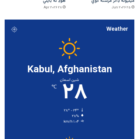
میلیونه ډالر مرسته کوي
هوډ نه بایلي
۲۸ Apr ۲۰۲۶
۲۵ Jun ۲۰۲۶
Weather
Kabul, Afghanistan
۲۸
شین اسمان
℃
۲۸º - ۲۴º
۲۸%
۱.۰۴ km/h