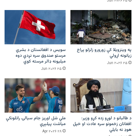
۲۵ Jun ۲۰۲۶
په وینزویلا کې زورورو زلزلو پراخ
سویس د افغانستان د بشري
زیانونه اړولي
مرستو صندوق سره نږدې دوه
میلیونه ډالر مرسته کوي
۲۵ Jun ۲۰۲۶
۲۵ Jun ۲۰۲۶
د طالبانو د لوړو زده کړو وزیر:
ملي شل اوریز جام سیالۍ راتلونکې
افغانان زخمونو سره عادت او خپل
میاشت پیلېږي
هوډ نه بایلي
۲۸ Apr ۲۰۲۶