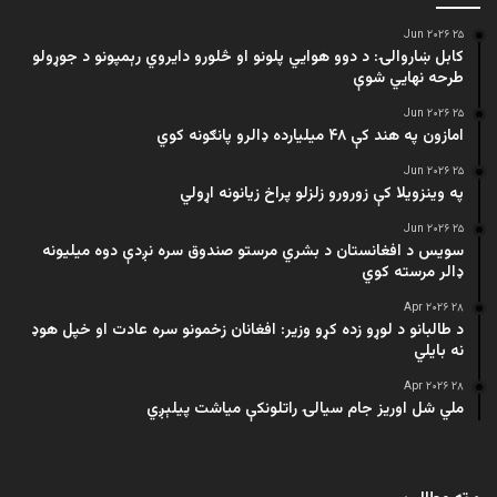
۲۵ Jun ۲۰۲۶
کابل ښاروالۍ: د دوو هوايي پلونو او څلورو دایروي رېمپونو د جوړولو
طرحه نهایي شوې
۲۵ Jun ۲۰۲۶
امازون په هند کې ۴۸ میلیارده ډالرو پانګونه کوي
۲۵ Jun ۲۰۲۶
په وینزویلا کې زورورو زلزلو پراخ زیانونه اړولي
۲۵ Jun ۲۰۲۶
سویس د افغانستان د بشري مرستو صندوق سره نږدې دوه میلیونه
ډالر مرسته کوي
۲۸ Apr ۲۰۲۶
د طالبانو د لوړو زده کړو وزیر: افغانان زخمونو سره عادت او خپل هوډ
نه بایلي
۲۸ Apr ۲۰۲۶
ملي شل اوریز جام سیالۍ راتلونکې میاشت پیلېږي