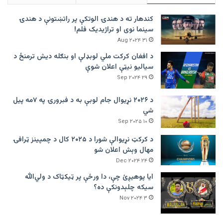
کندهار ته د هندۍ الوتکې پر راتښتونې د هندۍ
سینما نوی او تراژيديک فلم!
۳۱ Aug ۲۰۲۴
د افغان کرکت ملي لوبډلې او بنګله دیش ترمنځ د
سیالیو نیټې اعلان شوې
۲۹ Sep ۲۰۲۴
د ۲۰۲۶ نړیوال جام لوبې به د فبرورۍ په ۷مه پیل
شي
۱۰ Sep ۲۰۲۵
د کرکټ نړیوالې شورا د ۲۰۲۵ کال د چمپینز ټرافۍ
مهال وېش اعلان شو
۲۴ Dec ۲۰۲۴
ایا پوهیږئ چې، دا ورځې پر ټيکټاک د ولي‌الله
سیکه چلېدونکې ده؟
۳ Nov ۲۰۲۴