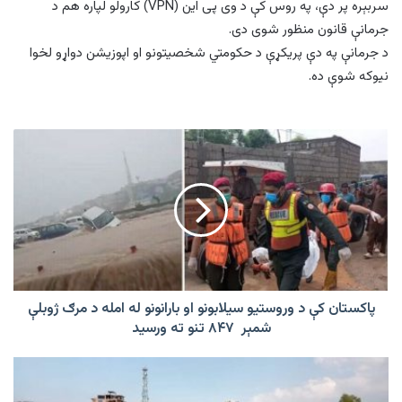
سربېره پر دې، په روس کې د وی پی این (VPN) کارولو لپاره هم د
جرمانې قانون منظور شوی دی.
د جرمانې په دې پریکړې د حکومتي شخصیتونو او اپوزیشن دواړو لخوا
نیوکه شوې ده.
پاکستان
کې
د
وروستیو
سیلابونو
او
بارانونو
له
امله
د
پاکستان کې د وروستیو سیلابونو او بارانونو له امله د مرګ ژوبلې
مرګ
شمېر ۸۴۷ تنو ته ورسید
ژوبلې
شمېر
ننګرهار
۸۴۷
کې
تنو