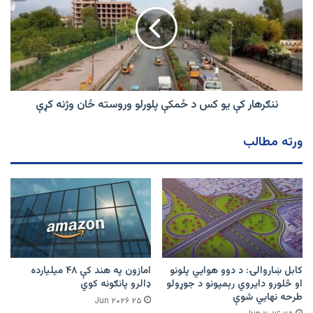
یو
ته
کس
ورسید
د
ځمکې
پلورلو
وروسته
ځان
وژنه
ننګرهار کې یو کس د ځمکې پلورلو وروسته ځان وژنه کړې
کړې
ورته مطالب
کابل ښاروالۍ: د دوو هوايي پلونو
امازون په هند کې ۴۸ میلیارده
او څلورو دایروي رېمپونو د جوړولو
ډالرو پانګونه کوي
طرحه نهایي شوې
۲۵ Jun ۲۰۲۶