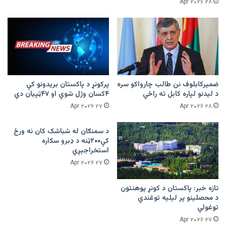
۲۸ Apr ۲۰۲۶
ضمیرکابلوف نن طالب چارواکو سره
پرکونړ د پاکستان بریدونو کې
د لیدنو لپاره کابل ته راځي
۴کسان وژل شوي او ۴۷ټپیان دي
۲۷ Apr ۲۰۲۶
۲۸ Apr ۲۰۲۶
د سمنګان له شباشک کان نه ورځ
کې۲۰۰ټنه د ډبرو سکاره
استخراجېږي
۲۷ Apr ۲۰۲۶
تازه خبر: پاکستان د کونړ پوهنتون
د محصلینو پر لیلیه توغندي
توغولي
۲۷ Apr ۲۰۲۶