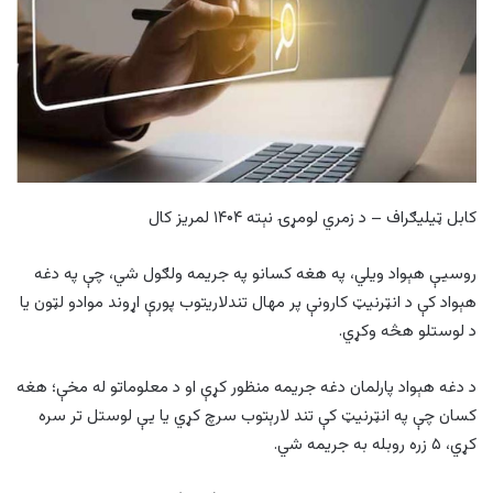
کابل ټیلیګراف – د زمري لومړۍ نېته ۱۴۰۴ لمریز کال
روسیې هېواد ویلي، په هغه کسانو په جریمه ولګول شي، چې په دغه
هېواد کې د انټرنیټ کارونې پر مهال تندلاریتوب پورې اړوند موادو لټون یا
د لوستلو هڅه وکړي.
د دغه هېواد پارلمان دغه جریمه منظور کړې او د معلوماتو له مخې؛ هغه
کسان چې په انټرنیټ کې تند لارېتوب سرچ کړي یا یې لوستل تر سره
کړي، ۵ زره روبله به جریمه شي.