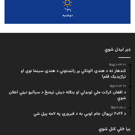
۳۱
℃
دوشنبه
ډېر لیدل شوي
۳۱ Aug ۲۰۲۴
کندهار ته د هندۍ الوتکې پر راتښتونې د هندۍ سینما نوی او
تراژيديک فلم!
۲۹ Sep ۲۰۲۴
د افغان کرکت ملي لوبډلې او بنګله دیش ترمنځ د سیالیو نیټې اعلان
شوې
۱۰ Sep ۲۰۲۵
د ۲۰۲۶ نړیوال جام لوبې به د فبرورۍ په ۷مه پیل شي
بیا ځلې کتل شوي