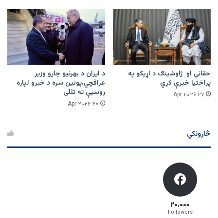
حقاني او ژاوشینګ د اړیکو په
د ایران د بهرنیو چارو وزیر
پراختیا خبرې کړي
عراقچي،پوتین سره د خبرو لپاره
روسیې ته تللی
۲۷ Apr ۲۰۲۶
۲۷ Apr ۲۰۲۶
څارونکي
۲۰،۰۰۰
Followers