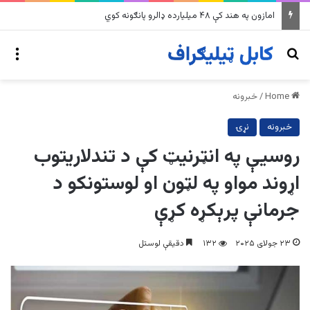
امازون په هند کې ۴۸ میلیارده ډالرو پانګونه کوي
nu
Search for
Home
/
خبرونه
خبرونه
نړۍ
روسیې په انټرنیټ کې د تندلاریتوب
اړوند مواو په لټون او لوستونکو د
جرمانې پرېکړه کړې
۲۳ جولای ۲۰۲۵
۱۳۲
دقیقې لوستل