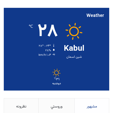
Weather
۲۸
℃
Kabul
۲۸º - ۲۴º
۲۸%
۱.۰۴ km/h
شین اسمان
۳۱
℃
دوشنبه
مشهور
وروستي
نظرونه