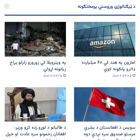
د ټیګنالوژۍ وروستي پرمختګونه
امازون په هند کې ۴۸ میلیارده
په وینزویلا کې زورورو زلزلو پراخ
ډالرو پانګونه کوي
زیانونه اړولي
۲۵ Jun ۲۰۲۶
۲۵ Jun ۲۰۲۶
سویس د افغانستان د بشري
د طالبانو د لوړو زده کړو وزیر:
مرستو صندوق سره نږدې دوه
افغانان زخمونو سره عادت او خپل