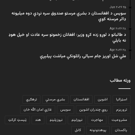
۲۵ Jun ۲۰۲۶
سویس د افغانستان د بشري مرستو صندوق سره نږدې دوه میلیونه
ډالر مرسته کوي
۲۸ Apr ۲۰۲۶
د طالبانو د لوړو زده کړو وزیر: افغانان زخمونو سره عادت او خپل هوډ
نه بایلي
۲۸ Apr ۲۰۲۶
ملي شل اوریز جام سیالۍ راتلونکې میاشت پیلېږي
ورته مطالب
اسټرالیا
اشوین
افغانستان
بشري مرستې
ترهګري
تروریزم
روي چندران اشوین
سویس
غازي امان الله خان
مشروعیت
مهاجرت
نیوزلینډ
نیوزیلینډ
هند
ټیسټ کرکټ
پاکستان
پوهنتونونه
کابل