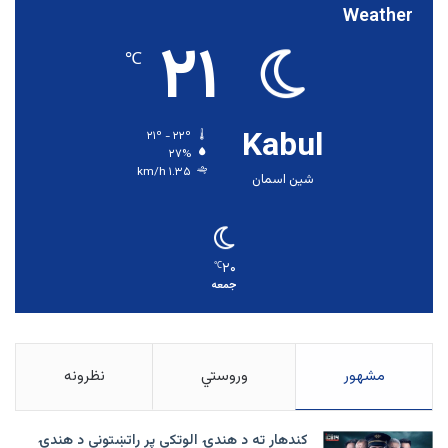
Weather
۲۱
℃
Kabul
۲۱º - ۲۲º
۲۷%
۱.۳۵ km/h
شین اسمان
۲۰
℃
جمعه
مشهور
وروستي
نظرونه
کندهار ته د هندۍ الوتکې پر راتښتونې د هندۍ