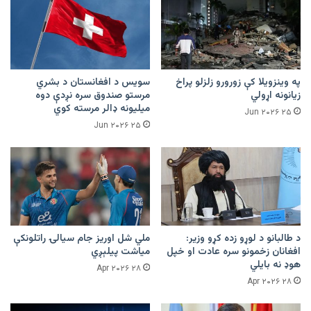
په وینزویلا کې زورورو زلزلو پراخ
سویس د افغانستان د بشري
زیانونه اړولي
مرستو صندوق سره نږدې دوه
میلیونه ډالر مرسته کوي
۲۵ Jun ۲۰۲۶
۲۵ Jun ۲۰۲۶
د طالبانو د لوړو زده کړو وزیر:
ملي شل اوریز جام سیالۍ راتلونکې
افغانان زخمونو سره عادت او خپل
میاشت پیلېږي
هوډ نه بایلي
۲۸ Apr ۲۰۲۶
۲۸ Apr ۲۰۲۶