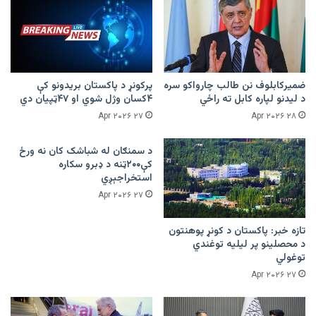
ضمیرکابلوف نن طالب چارواکو سره
پرکونړ د پاکستان بریدونو کې
د لیدنو لپاره کابل ته راځي
۴کسان وژل شوي او ۴۷ټپیان دي
۲۷ Apr ۲۰۲۶
۲۸ Apr ۲۰۲۶
د سمنګان له شباشک کان نه ورځ
کې۲۰۰ټنه د ډبرو سکاره
استخراجېږي
۲۷ Apr ۲۰۲۶
تازه خبر: پاکستان د کونړ پوهنتون
د محصلینو پر لیلیه توغندي
توغولي
۲۷ Apr ۲۰۲۶