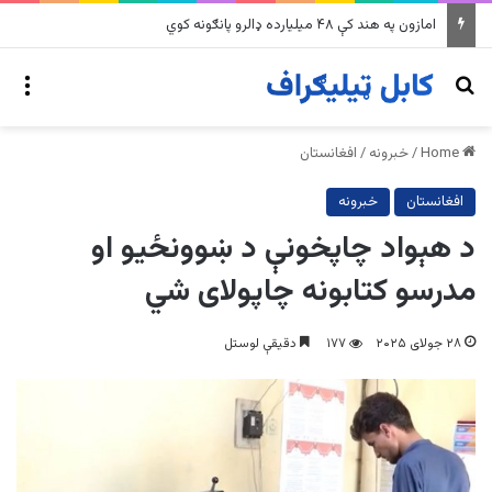
په وینزویلا کې زورورو زلزلو پراخ زیانونه اړولي
nu
Search for
Home
/
خبرونه
/
افغانستان
افغانستان
خبرونه
د هېواد چاپخونې د ښوونځیو او
مدرسو کتابونه چاپولای شي
۲۸ جولای ۲۰۲۵
۱۷۷
دقیقې لوستل