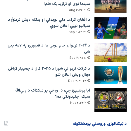
سینما نوی او تراژيديک فلم!
۳۱ Aug ۲۰۲۴
د افغان کرکت ملي لوبډلې او بنګله دیش ترمنځ د
سیالیو نیټې اعلان شوې
۲۹ Sep ۲۰۲۴
د ۲۰۲۶ نړیوال جام لوبې به د فبرورۍ په ۷مه پیل
شي
۱۰ Sep ۲۰۲۵
د کرکټ نړیوالې شورا د ۲۰۲۵ کال د چمپینز ټرافۍ
مهال وېش اعلان شو
۲۴ Dec ۲۰۲۴
ایا پوهیږئ چې، دا ورځې پر ټيکټاک د ولي‌الله
سیکه چلېدونکې ده؟
۳ Nov ۲۰۲۴
د ټیګنالوژۍ وروستي پرمختګونه