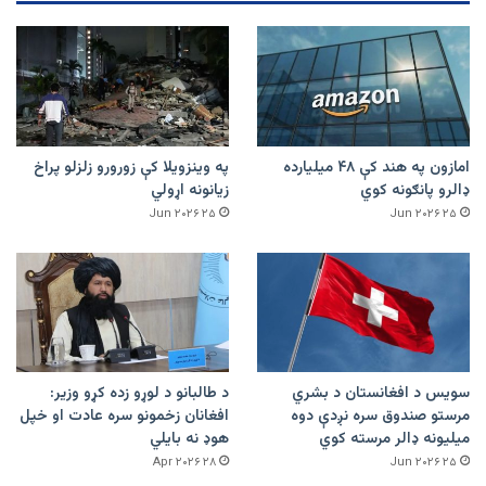
امازون په هند کې ۴۸ میلیارده
په وینزویلا کې زورورو زلزلو پراخ
ډالرو پانګونه کوي
زیانونه اړولي
۲۵ Jun ۲۰۲۶
۲۵ Jun ۲۰۲۶
سویس د افغانستان د بشري
د طالبانو د لوړو زده کړو وزیر:
مرستو صندوق سره نږدې دوه
افغانان زخمونو سره عادت او خپل
میلیونه ډالر مرسته کوي
هوډ نه بایلي
۲۸ Apr ۲۰۲۶
۲۵ Jun ۲۰۲۶