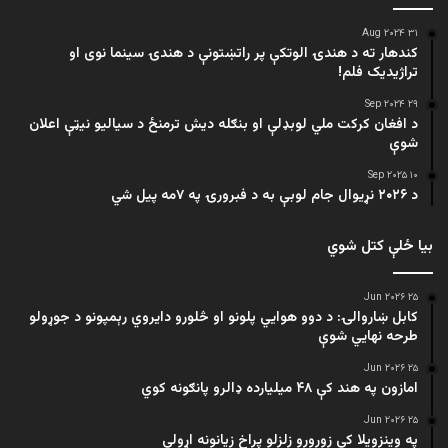
۳۱ Aug ۲۰۲۴
کندهار ته د هندۍ الوتکې پر راتښتونې د هندۍ سینما نوی او
تراژيديک فلم!
۲۹ Sep ۲۰۲۴
د افغان کرکت ملي لوبډلې او بنګله دیش ترمنځ د سیالیو نیټې اعلان
شوې
۱۰ Sep ۲۰۲۵
د ۲۰۲۶ نړیوال جام لوبې به د فبرورۍ په ۷مه پیل شي
بیا ځلې کتل شوي
۲۵ Jun ۲۰۲۶
کابل ښاروالۍ: د دوو هوايي پلونو او څلورو دایروي رېمپونو د جوړولو
طرحه نهایي شوې
۲۵ Jun ۲۰۲۶
امازون په هند کې ۴۸ میلیارده ډالرو پانګونه کوي
۲۵ Jun ۲۰۲۶
په وینزویلا کې زورورو زلزلو پراخ زیانونه اړولي