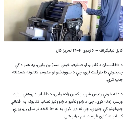
کابل ټیلیګراف – ۶ زمری ۱۴۰۴ لمریز کال
د افغانستان د کانونو او صنایعو خونې مسؤلین وایي، په هېواد کې
چاپخونې دا ظرفیت لري، چې د ښوونځیو او مدرسو کتابونه همدلته
چاپ کړي.
د دغه خونې رئیس شېرباز کمین زاده وايي، د طالبانو د پوهنې وزارت
ورسره ژمنه کړې، چې د ښوونځیو د ښوونیز نصاب کتابونه په افغاني
چاپخونو کې چاپوي، چې له دې لارې به له ۵۰ څخه تر سل زرو پورې
کسانو ته کاري فرصت هم برابر شي.