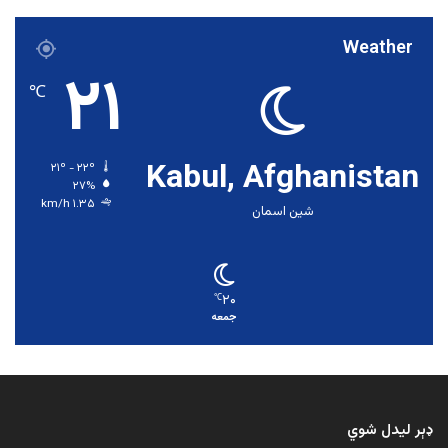
Weather
۲۱
℃
Kabul, Afghanistan
۲۱º - ۲۲º
۲۷%
۱.۳۵ km/h
شین اسمان
۲۰
℃
جمعه
ډېر لیدل شوي