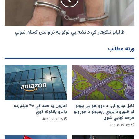
يي
توکو
په
تړاو
لس
طالبانو ننګرهار کې د نشه يي توکو په تړاو لس کسان نيولي
کسان
نيولي
ورته مطالب
کابل ښاروالۍ: د دوو هوايي پلونو
امازون په هند کې ۴۸ میلیارده
او څلورو دایروي رېمپونو د جوړولو
ډالرو پانګونه کوي
طرحه نهایي شوې
۲۵ Jun ۲۰۲۶
۲۵ Jun ۲۰۲۶