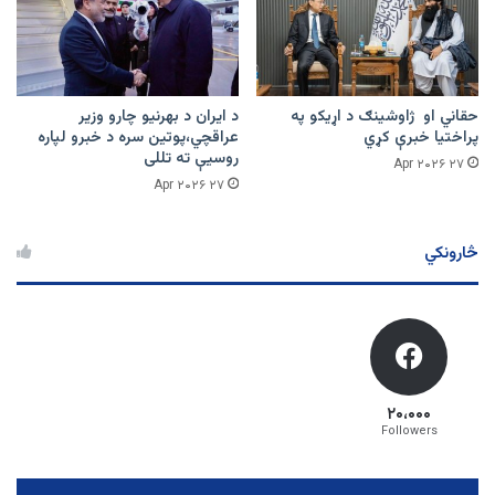
حقاني او ژاوشینګ د اړیکو په
د ایران د بهرنیو چارو وزیر
پراختیا خبرې کړي
عراقچي،پوتین سره د خبرو لپاره
روسیې ته تللی
۲۷ Apr ۲۰۲۶
۲۷ Apr ۲۰۲۶
څارونکي
۲۰،۰۰۰
Followers