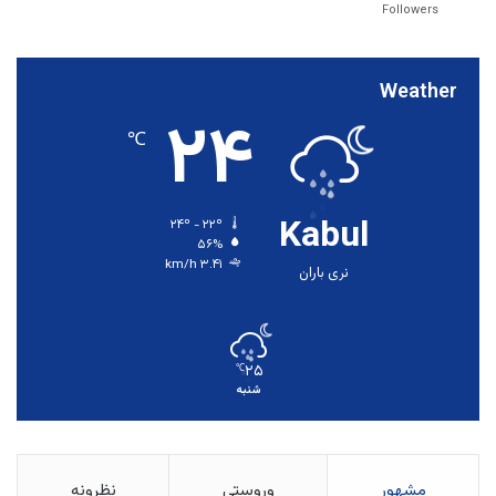
Followers
Weather
۲۴
℃
Kabul
۲۴º - ۲۲º
۵۶%
۳.۴۱ km/h
نری باران
۲۵
℃
شنبه
مشهور
وروستي
نظرونه