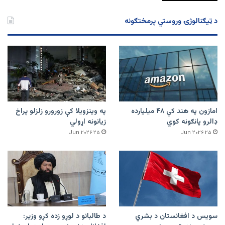
د ټیګنالوژۍ وروستي پرمختګونه
امازون په هند کې ۴۸ میلیارده
په وینزویلا کې زورورو زلزلو پراخ
ډالرو پانګونه کوي
زیانونه اړولي
۲۵ Jun ۲۰۲۶
۲۵ Jun ۲۰۲۶
سویس د افغانستان د بشري
د طالبانو د لوړو زده کړو وزیر: