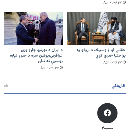
۲۷ Apr ۲۰۲۶
حقاني او ژاوشینګ د اړیکو په
د ایران د بهرنیو چارو وزیر
پراختیا خبرې کړي
عراقچي،پوتین سره د خبرو لپاره
روسیې ته تللی
۲۷ Apr ۲۰۲۶
۲۷ Apr ۲۰۲۶
څارونکي
۲۰،۰۰۰