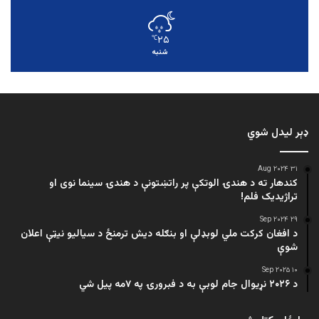
۲۵
℃
شنبه
ډېر لیدل شوي
۳۱ Aug ۲۰۲۴
کندهار ته د هندۍ الوتکې پر راتښتونې د هندۍ سینما نوی او
تراژيديک فلم!
۲۹ Sep ۲۰۲۴
د افغان کرکت ملي لوبډلې او بنګله دیش ترمنځ د سیالیو نیټې اعلان
شوې
۱۰ Sep ۲۰۲۵
د ۲۰۲۶ نړیوال جام لوبې به د فبرورۍ په ۷مه پیل شي