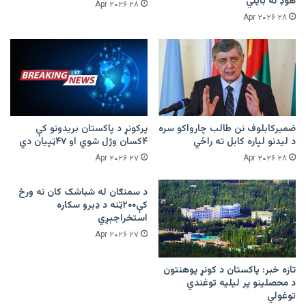
هوډ نه بایلي
۲۸ Apr ۲۰۲۶
۲۸ Apr ۲۰۲۶
ضمیرکابلوف نن طالب چارواکو سره
پرکونړ د پاکستان بریدونو کې
د لیدنو لپاره کابل ته راځي
۴کسان وژل شوي او ۴۷ټپیان دي
۲۷ Apr ۲۰۲۶
۲۸ Apr ۲۰۲۶
د سمنګان له شباشک کان نه ورځ
کې۲۰۰ټنه د ډبرو سکاره
استخراجېږي
۲۷ Apr ۲۰۲۶
تازه خبر: پاکستان د کونړ پوهنتون
د محصلینو پر لیلیه توغندي
توغولي