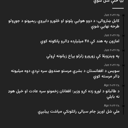
بیا ځلې کتل شوي
۲۵ Jun ۲۰۲۶
کابل ښاروالۍ: د دوو هوايي پلونو او څلورو دایروي رېمپونو د جوړولو
طرحه نهایي شوې
۲۵ Jun ۲۰۲۶
امازون په هند کې ۴۸ میلیارده ډالرو پانګونه کوي
۲۵ Jun ۲۰۲۶
په وینزویلا کې زورورو زلزلو پراخ زیانونه اړولي
۲۵ Jun ۲۰۲۶
سویس د افغانستان د بشري مرستو صندوق سره نږدې دوه میلیونه
ډالر مرسته کوي
۲۸ Apr ۲۰۲۶
د طالبانو د لوړو زده کړو وزیر: افغانان زخمونو سره عادت او خپل هوډ
نه بایلي
۲۸ Apr ۲۰۲۶
ملي شل اوریز جام سیالۍ راتلونکې میاشت پیلېږي