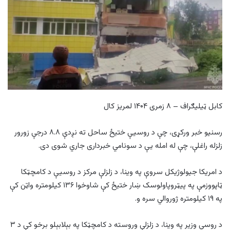
کابل ټیلیګراف – ۸ زمری ۱۴۰۴ لمریز کال
رسنیو خبر ورکړی، چې د روسيې ختيځ ساحل ته نږدې ۸.۸ درجې زورور
زلزله راغلې، چې له امله يې د سونامي خبرداری جاري شوی دی.
د امريکا جيولوژيکل سروې په وينا، د زلزلې مرکز د روسيې د کامچټکا
ټاپووزمې په پيټروپاولوسک ښار ختيځ کې شاوخوا ۱۳۶ کيلومتره واټن کې
په ۱۹ کيلومتره ژوروالي سره و.
د روسي وزير په وينا، د زلزلې وروسته د کامچټکا په بېلابېلو برخو کې د ۳