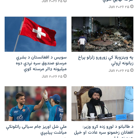
۲۵ Jun ۲۰۲۶
۲۵ Jun ۲۰۲۶
په وینزویلا کې زورورو زلزلو پراخ
سویس د افغانستان د بشري
زیانونه اړولي
مرستو صندوق سره نږدې دوه
میلیونه ډالر مرسته کوي
۲۵ Jun ۲۰۲۶
۲۵ Jun ۲۰۲۶
د طالبانو د لوړو زده کړو وزیر:
ملي شل اوریز جام سیالۍ راتلونکې
افغانان زخمونو سره عادت او خپل
میاشت پیلېږي