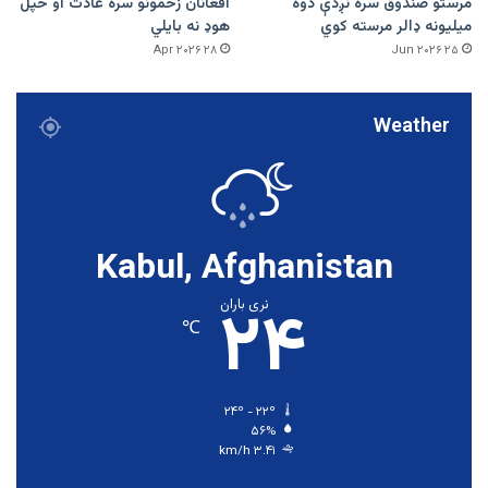
مرستو صندوق سره نږدې دوه
افغانان زخمونو سره عادت او خپل
میلیونه ډالر مرسته کوي
هوډ نه بایلي
۲۸ Apr ۲۰۲۶
۲۵ Jun ۲۰۲۶
Weather
Kabul, Afghanistan
۲۴
نری باران
℃
۲۴º - ۲۲º
۵۶%
۳.۴۱ km/h