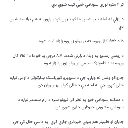
تر ۴ متره لوړې سونامي څپې ثبت شوې دي.
د زلزلې له امله د يو شمېر خلکو د ټپي کېدو راپورونه هم ترلاسه شوي
دي.
دا د ۱۹۵۲ کال وروسته تر ټولو زوروره زلزله ثبت شوه
د روسي رسنيو په وينا، د زلزلې شدت ۸.۷ درجې و، خو دا د ۱۹۵۲ کال
وروسته د کامچټکا سيمې تر ټولو زوروره زلزله وه.
چارواکو ولس ته ويلي، چې د سيويرو کوريلسک ښارګوټی د اوس لپاره
خالي کړي، چې له امله يې د خالي کولو بهير روان دی.
د ممکنه سونامي څپو په نظر کې نيولو سره د ارام سمندر لپاره د
سونامي مشورتي خبرداری جاري شوی دی.
جاپان او فلپينز هم بېړني خبرداري جاري کړي، په داسې حال کې چې