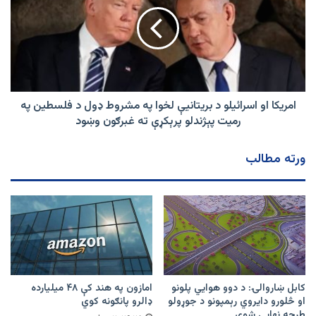
اسرائيلو
د
بريتانيې
لخوا
په
مشروط
ډول
د
امريکا او اسرائيلو د بريتانيې لخوا په مشروط ډول د فلسطين په
فلسطين
رمیت پېژندلو پرېکړې ته غبرګون وښود
په
رمیت
ورته مطالب
پېژندلو
پرېکړې
ته
غبرګون
وښود
کابل ښاروالۍ: د دوو هوايي پلونو
امازون په هند کې ۴۸ میلیارده
او څلورو دایروي رېمپونو د جوړولو
ډالرو پانګونه کوي
طرحه نهایي شوې