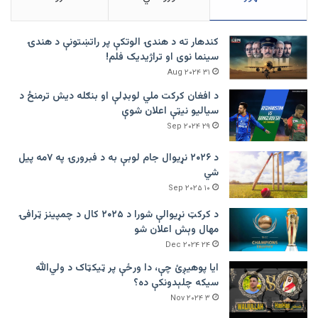
کندهار ته د هندۍ الوتکې پر راتښتونې د هندۍ
سینما نوی او تراژيديک فلم!
۳۱ Aug ۲۰۲۴
د افغان کرکت ملي لوبډلې او بنګله دیش ترمنځ د
سیالیو نیټې اعلان شوې
۲۹ Sep ۲۰۲۴
د ۲۰۲۶ نړیوال جام لوبې به د فبرورۍ په ۷مه پیل
شي
۱۰ Sep ۲۰۲۵
د کرکټ نړیوالې شورا د ۲۰۲۵ کال د چمپینز ټرافۍ
مهال وېش اعلان شو
۲۴ Dec ۲۰۲۴
ایا پوهیږئ چې، دا ورځې پر ټيکټاک د ولي‌الله
سیکه چلېدونکې ده؟
۳ Nov ۲۰۲۴