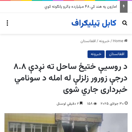
په وینزویلا کې زورورو زلزلو پراخ زیانونه اړولي
nu
Search for
Home
/
خبرونه
/
افغانستان
افغانستان
خبرونه
د روسيې ختيځ ساحل ته نږدې ۸.۸
درجې زورور زلزلې له امله د سونامي
خبرداری جاري شوی
۳۰ جولای ۲۰۲۵
۱۵۸
۲ دقیقي لوستل