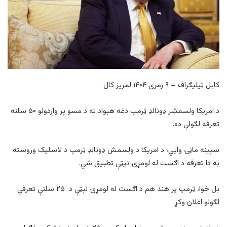
کابل ټیلیګراف – ۹ زمری ۱۴۰۴ لمریز کال
د امریکا ولسمشر ډونالډ ټرمپ دغه هېواد ته د مسو پر واردولو ۵۰ سلنه
تعرفه لګولې ده.
سپینه ماڼۍ وایي، د امریکا د ولسمش ډونالډ ټرمپ د لاسلیک وروسته
به دا تعرفه د اګست له لومړۍ نیټې تطبیق شي.
بل خوا، ټرمپ پر هند هم د اګست له لومړۍ نېټې د ۲۵ سلنې تعرفې
لګولو اعلان وکړ.