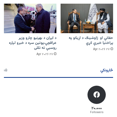
حقاني او ژاوشینګ د اړیکو په
د ایران د بهرنیو چارو وزیر
پراختیا خبرې کړي
عراقچي،پوتین سره د خبرو لپاره
روسیې ته تللی
۲۷ Apr ۲۰۲۶
۲۷ Apr ۲۰۲۶
څارونکي
۲۰،۰۰۰
Followers