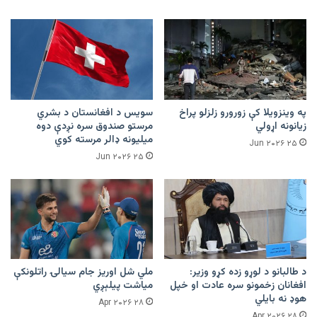
په وینزویلا کې زورورو زلزلو پراخ
سویس د افغانستان د بشري
زیانونه اړولي
مرستو صندوق سره نږدې دوه
میلیونه ډالر مرسته کوي
۲۵ Jun ۲۰۲۶
۲۵ Jun ۲۰۲۶
د طالبانو د لوړو زده کړو وزیر:
ملي شل اوریز جام سیالۍ راتلونکې
افغانان زخمونو سره عادت او خپل
میاشت پیلېږي
هوډ نه بایلي
۲۸ Apr ۲۰۲۶
۲۸ Apr ۲۰۲۶