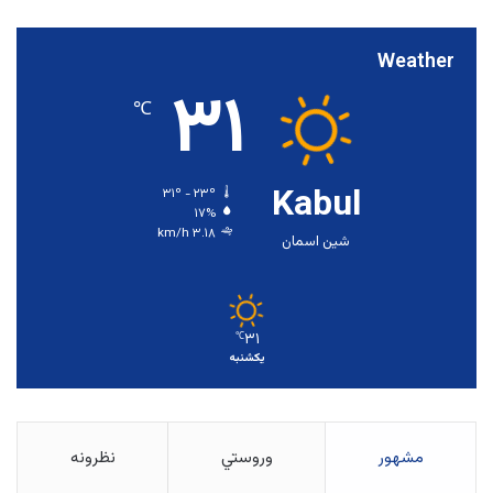
Weather
۳۱
℃
Kabul
۳۱º - ۲۳º
۱۷%
۳.۱۸ km/h
شین اسمان
۳۱
℃
یکشنبه
مشهور
وروستي
نظرونه