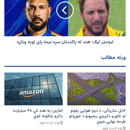
له
پاکستان
سره
نیمه
پای
لوبه
ونکړه
لیجنډز لیګ: هند له پاکستان سره نیمه پای لوبه ونکړه
ورته مطالب
کابل ښاروالۍ: د دوو هوايي پلونو
امازون په هند کې ۴۸ میلیارده
او څلورو دایروي رېمپونو د جوړولو
ډالرو پانګونه کوي
طرحه نهایي شوې
۲۵ Jun ۲۰۲۶
۲۵ Jun ۲۰۲۶