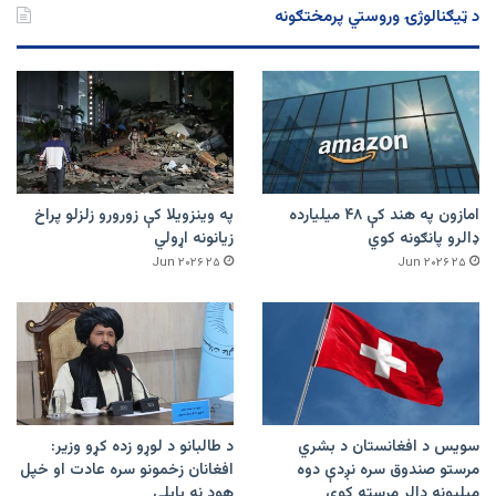
د ټیګنالوژۍ وروستي پرمختګونه
امازون په هند کې ۴۸ میلیارده
په وینزویلا کې زورورو زلزلو پراخ
ډالرو پانګونه کوي
زیانونه اړولي
۲۵ Jun ۲۰۲۶
۲۵ Jun ۲۰۲۶
سویس د افغانستان د بشري
د طالبانو د لوړو زده کړو وزیر:
مرستو صندوق سره نږدې دوه
افغانان زخمونو سره عادت او خپل
میلیونه ډالر مرسته کوي
هوډ نه بایلي