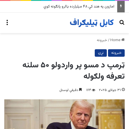
په وینزویلا کې زورورو زلزلو پراخ زیانونه اړولي
nu
Search for
Home
/
خبرونه
خبرونه
نړۍ
ټرمپ د مسو پر واردولو ۵۰ سلنه
تعرفه ولګوله
۳۱ جولای ۲۰۲۵
۱۶۴
دقیقې لوستل