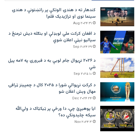
کندهار ته د هندۍ الوتکې پر راتښتونې د هندۍ
سینما نوی او تراژيديک فلم!
۳۱ Aug ۲۰۲۴
د افغان کرکت ملي لوبډلې او بنګله دیش ترمنځ د
سیالیو نیټې اعلان شوې
۲۹ Sep ۲۰۲۴
د ۲۰۲۶ نړیوال جام لوبې به د فبرورۍ په ۷مه پیل
شي
۱۰ Sep ۲۰۲۵
د کرکټ نړیوالې شورا د ۲۰۲۵ کال د چمپینز ټرافۍ
مهال وېش اعلان شو
۲۴ Dec ۲۰۲۴
ایا پوهیږئ چې، دا ورځې پر ټيکټاک د ولي‌الله
سیکه چلېدونکې ده؟
۳ Nov ۲۰۲۴