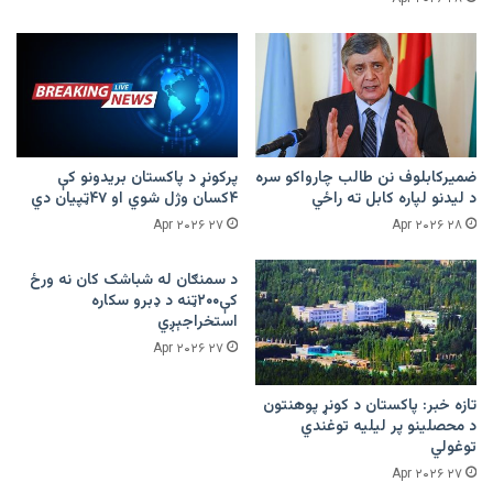
ضمیرکابلوف نن طالب چارواکو سره
پرکونړ د پاکستان بریدونو کې
د لیدنو لپاره کابل ته راځي
۴کسان وژل شوي او ۴۷ټپیان دي
۲۷ Apr ۲۰۲۶
۲۸ Apr ۲۰۲۶
د سمنګان له شباشک کان نه ورځ
کې۲۰۰ټنه د ډبرو سکاره
استخراجېږي
۲۷ Apr ۲۰۲۶
تازه خبر: پاکستان د کونړ پوهنتون
د محصلینو پر لیلیه توغندي
توغولي
۲۷ Apr ۲۰۲۶