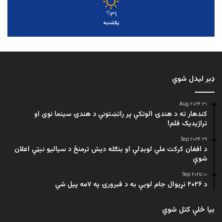
۳۱
℃
یکشنبه
ډېر لیدل شوي
۳۱ Aug ۲۰۲۴
کندهار ته د هندۍ الوتکې پر راتښتونې د هندۍ سینما نوی او
تراژيديک فلم!
۲۹ Sep ۲۰۲۴
د افغان کرکت ملي لوبډلې او بنګله دیش ترمنځ د سیالیو نیټې اعلان
شوې
۱۰ Sep ۲۰۲۵
د ۲۰۲۶ نړیوال جام لوبې به د فبرورۍ په ۷مه پیل شي
بیا ځلې کتل شوي