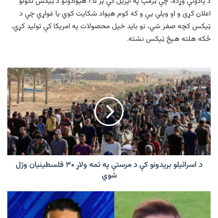
د یادونې وړده، چې ټرمپ په اپریل کې پر ۲۵ هېوادونو د ټیکس لګولو
اعلان کړی و او ویلي یې و که کوم هېواد شکایت کوي یا غواړي چې د
ټیکس کچه صفر شي، نو باید خپل محصولات په امریکا کې تولید کړي،
ځکه هلته هیڅ ټیکس نشته.
د
اسرائیلو
بریدونو
کې
د
مرستې
په
تمه
ولاړ
۳۰
د اسرائیلو بریدونو کې د مرستې په تمه ولاړ ۳۰ فلسطینیان وژل
فلسطینیان
شوي
وژل
شوي
لیجنډز
لیګ:
هند