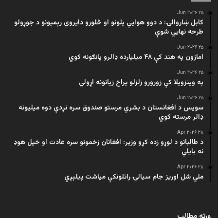
۲۵ Jun ۲۰۲۶
کابل ښاروالۍ: د دوو هوايي پلونو او څلورو دایروي رېمپونو د جوړولو
طرحه نهایي شوې
۲۵ Jun ۲۰۲۶
امازون په هند کې ۴۸ میلیارده ډالرو پانګونه کوي
۲۵ Jun ۲۰۲۶
په وینزویلا کې زورورو زلزلو پراخ زیانونه اړولي
۲۵ Jun ۲۰۲۶
سویس د افغانستان د بشري مرستو صندوق سره نږدې دوه میلیونه
ډالر مرسته کوي
۲۸ Apr ۲۰۲۶
د طالبانو د لوړو زده کړو وزیر: افغانان زخمونو سره عادت او خپل هوډ
نه بایلي
۲۸ Apr ۲۰۲۶
ملي شل اوریز جام سیالۍ راتلونکې میاشت پیلېږي
ورته مطالب