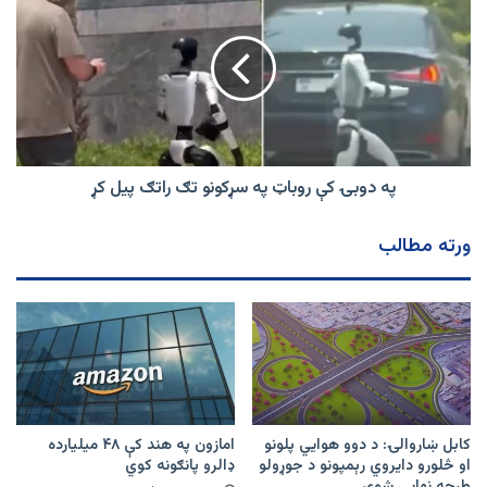
تمدید
دوبۍ
کړه
کې
روباټ
په
سړکونو
تګ
راتګ
پیل
کړ
په دوبۍ کې روباټ په سړکونو تګ راتګ پیل کړ
ورته مطالب
کابل ښاروالۍ: د دوو هوايي پلونو
امازون په هند کې ۴۸ میلیارده
او څلورو دایروي رېمپونو د جوړولو
ډالرو پانګونه کوي