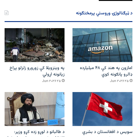
د ټیګنالوژۍ وروستي پرمختګونه
امازون په هند کې ۴۸ میلیارده
په وینزویلا کې زورورو زلزلو پراخ
ډالرو پانګونه کوي
زیانونه اړولي
۲۵ Jun ۲۰۲۶
۲۵ Jun ۲۰۲۶
سویس د افغانستان د بشري
د طالبانو د لوړو زده کړو وزیر: