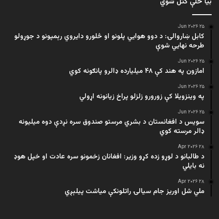
بیا ځلې کتل شوي
۲۵ Jun ۲۰۲۶
کابل ښاروالۍ: د دوو هوايي پلونو او څلورو دایروي رېمپونو د جوړولو
طرحه نهایي شوې
۲۵ Jun ۲۰۲۶
امازون په هند کې ۴۸ میلیارده ډالرو پانګونه کوي
۲۵ Jun ۲۰۲۶
په وینزویلا کې زورورو زلزلو پراخ زیانونه اړولي
۲۵ Jun ۲۰۲۶
سویس د افغانستان د بشري مرستو صندوق سره نږدې دوه میلیونه
ډالر مرسته کوي
۲۸ Apr ۲۰۲۶
د طالبانو د لوړو زده کړو وزیر: افغانان زخمونو سره عادت او خپل هوډ
نه بایلي
۲۸ Apr ۲۰۲۶
ملي شل اوریز جام سیالۍ راتلونکې میاشت پیلېږي