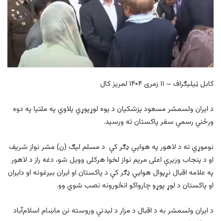
کابل ټیلیګراف – ۱۱ زمری ۱۴۰۴ لمریز کال
د ایران ولسمشر مسعود پزشکیان د یوه لوړپوړي پلاوي په ملتیا په دوه
ورځني رسمي سفر پاکستان ته ورسید.
نوموړي ته د لاهور په هوايي ډګر کې د مسلم لیګ (ن) مشر نواز شریف
او د پنجاب وزیرې اعلی مریم نواز لخوا هرکلی وویل شو، دغه راز د لاهور
په علامه اقبال نړیوال هوایي ډګر کې د پاکستان او ایران بیرغونه او دایران
او پاکستان د لوړ پوړو چارواکو انځورونه نصب شوي وو.
د ایران ولسمشر به د اقبال د مزار د لیدنې وروسته نن ماښام اسلام‌آباد