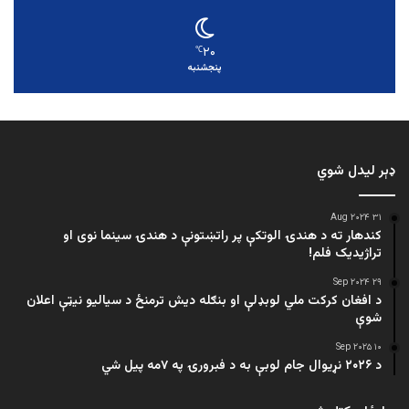
۲۰
℃
پنجشنبه
ډېر لیدل شوي
۳۱ Aug ۲۰۲۴
کندهار ته د هندۍ الوتکې پر راتښتونې د هندۍ سینما نوی او
تراژيديک فلم!
۲۹ Sep ۲۰۲۴
د افغان کرکت ملي لوبډلې او بنګله دیش ترمنځ د سیالیو نیټې اعلان
شوې
۱۰ Sep ۲۰۲۵
د ۲۰۲۶ نړیوال جام لوبې به د فبرورۍ په ۷مه پیل شي