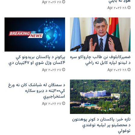
هوډ نه بایلي
۲۸ Apr ۲۰۲۶
۲۸ Apr ۲۰۲۶
ضمیرکابلوف نن طالب چارواکو سره
پرکونړ د پاکستان بریدونو کې
د لیدنو لپاره کابل ته راځي
۴کسان وژل شوي او ۴۷ټپیان دي
۲۷ Apr ۲۰۲۶
۲۸ Apr ۲۰۲۶
د سمنګان له شباشک کان نه ورځ
کې۲۰۰ټنه د ډبرو سکاره
استخراجېږي
۲۷ Apr ۲۰۲۶
تازه خبر: پاکستان د کونړ پوهنتون
د محصلینو پر لیلیه توغندي
توغولي