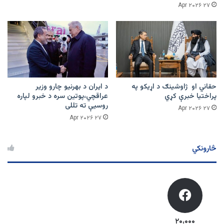
۲۷ Apr ۲۰۲۶
حقاني او ژاوشینګ د اړیکو په
د ایران د بهرنیو چارو وزیر
پراختیا خبرې کړي
عراقچي،پوتین سره د خبرو لپاره
روسیې ته تللی
۲۷ Apr ۲۰۲۶
۲۷ Apr ۲۰۲۶
څارونکي
۲۰،۰۰۰