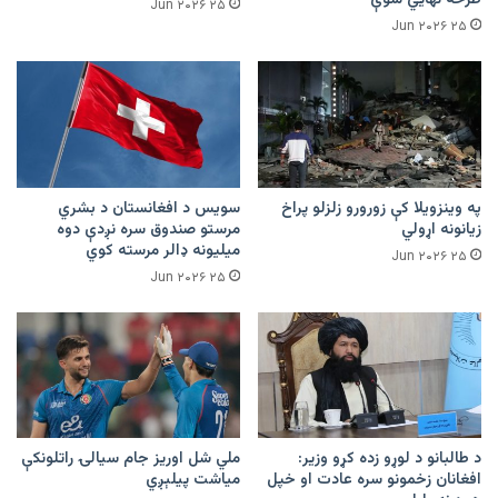
طرحه نهایي شوې
۲۵ Jun ۲۰۲۶
۲۵ Jun ۲۰۲۶
په وینزویلا کې زورورو زلزلو پراخ
سویس د افغانستان د بشري
زیانونه اړولي
مرستو صندوق سره نږدې دوه
میلیونه ډالر مرسته کوي
۲۵ Jun ۲۰۲۶
۲۵ Jun ۲۰۲۶
د طالبانو د لوړو زده کړو وزیر:
ملي شل اوریز جام سیالۍ راتلونکې
افغانان زخمونو سره عادت او خپل
میاشت پیلېږي