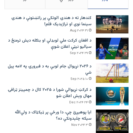
کندهار ته د هندۍ الوتکې پر راتښتونې د هندۍ
سینما نوی او تراژيديک فلم!
۳۱ Aug ۲۰۲۴
د افغان کرکت ملي لوبډلې او بنګله دیش ترمنځ د
سیالیو نیټې اعلان شوې
۲۹ Sep ۲۰۲۴
د ۲۰۲۶ نړیوال جام لوبې به د فبرورۍ په ۷مه پیل
شي
۱۰ Sep ۲۰۲۵
د کرکټ نړیوالې شورا د ۲۰۲۵ کال د چمپینز ټرافۍ
مهال وېش اعلان شو
۲۴ Dec ۲۰۲۴
ایا پوهیږئ چې، دا ورځې پر ټيکټاک د ولي‌الله
سیکه چلېدونکې ده؟
۳ Nov ۲۰۲۴