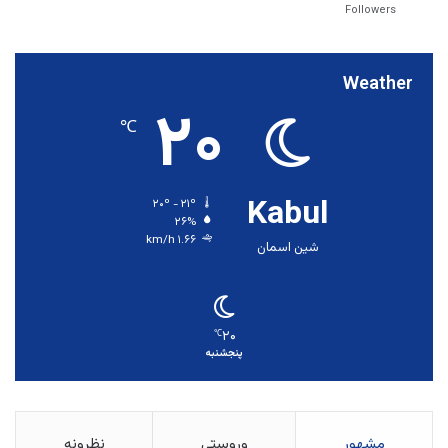
Followers
Weather
۲۰
℃
Kabul
۲۰º - ۲۱º
۲۶%
۱.۶۶ km/h
شین اسمان
۲۰
℃
پنجشنبه
مشهور
وروستي
نظرونه