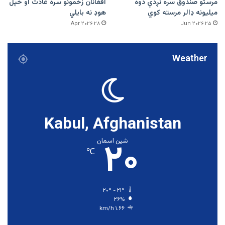
مرستو صندوق سره نږدې دوه
افغانان زخمونو سره عادت او خپل
میلیونه ډالر مرسته کوي
هوډ نه بایلي
۲۸ Apr ۲۰۲۶
۲۵ Jun ۲۰۲۶
Weather
Kabul, Afghanistan
۲۰
شین اسمان
℃
۲۰º - ۲۱º
۲۶%
۱.۶۶ km/h