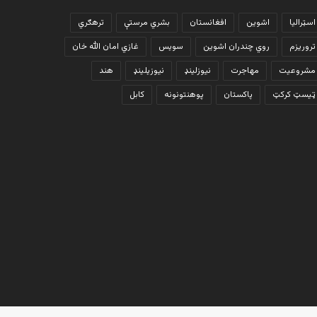
اسټرالیا
اشوین
افغانستان
بشري مرستې
ترهګري
تروریزم
روي چندران اشوین
سویس
غازي امان الله خان
مشروعیت
مهاجرت
نیوزلینډ
نیوزیلینډ
هند
ټیسټ کرکټ
پاکستان
پوهنتونونه
کابل