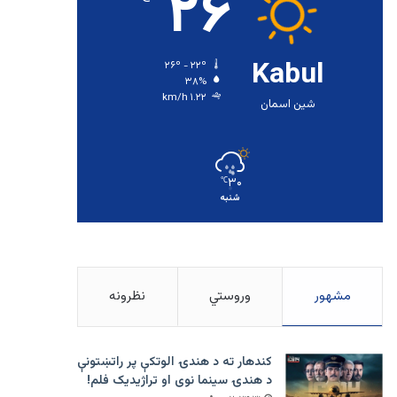
۲۶
Kabul
۲۶º - ۲۲º
۳۸%
۱.۲۲ km/h
شین اسمان
۳۰
℃
شنبه
مشهور
وروستي
نظرونه
کندهار ته د هندۍ الوتکې پر راتښتونې
د هندۍ سینما نوی او تراژيديک فلم!