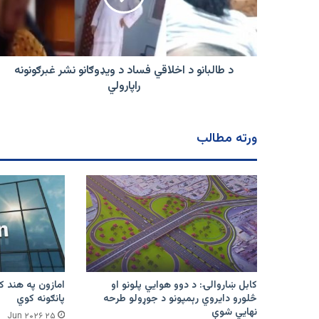
د
ويډوګانو
نشر
غبرګونونه
راپارولي
د طالبانو د اخلاقي فساد د ويډوګانو نشر غبرګونونه
راپارولي
ورته مطالب
کابل ښاروالۍ: د دوو هوايي پلونو او
څلورو دایروي رېمپونو د جوړولو طرحه
پانګونه کوي
نهایي شوې
۲۵ Jun ۲۰۲۶