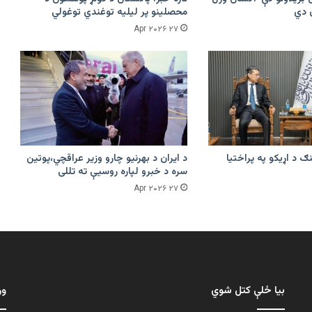
محصلینو پر لیلیه توغندي توغولي
۲۷ Apr ۲۰۲۶
ګ د اړیکو په پراختیا
د ایران د بهرنیو چارو وزیر عراقچي،پوتین
سره د خبرو لپاره روسیې ته تللی
۲۷ Apr ۲۰۲۶
بیا ځلې کتل شوي
ور