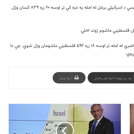
د غزې د روغتیا وزارت په وینا، د ۲۰۲۳ کال د اکتوبر له ۷مې راهیسې د اسرائیلي یرغل له امله په غزه کې تر اوسه ۶۰ زره ۸۳۹ کسان وژل
بل فلسطیني ماشوم ژوند اخلي.
د ۲۰۲۳ کال د اکتوبر له ۷مې راهیسې د اسرائیلي بمباریو او محاصرې له امله تر اوسه ۱۸ زره ۵۹۲ فلسطیني ماشومان وژل شوي، چې دا
په بریښنالیک شریکول
چاپول
نتن
یاهو
نن
د
ټولې