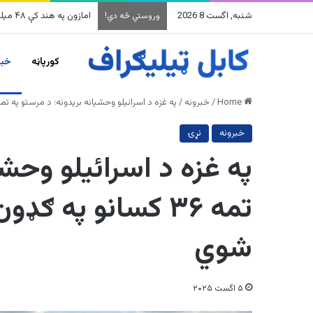
شنبه, اگست 8 2026
په وینزویلا کې زورورو ز
وروستي څه دي!
کورپاڼه
خبر
Home
/
خبرونه
/
په غزه د اسرائیلو وحشیانه بریدونه؛ د مرستو په تمه ۳۶ کسانو په ګډون ۷۴ نور فلسطینیان وژل 
خبرونه
نړۍ
په غزه د اسرائیلو وحشی
شوي
۵ اگست ۲۰۲۵