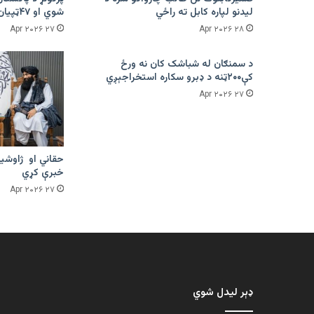
لیدنو لپاره کابل ته راځي
شوي او ۴۷ټپیان دي
۲۷ Apr ۲۰۲۶
۲۸ Apr ۲۰۲۶
د سمنګان له شباشک کان نه ورځ
کې۲۰۰ټنه د ډبرو سکاره استخراجېږي
۲۷ Apr ۲۰۲۶
حقاني او ژاوشین
خبرې کړي
۲۷ Apr ۲۰۲۶
ډېر لیدل شوي