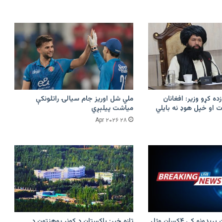
زده کړو وزیر: افغانان
ملي شل اوریز جام سیالۍ راتلونکې
 او خپل هوډ نه بایلي
میاشت پیلېږي
۲۸ Apr ۲۰۲۶
پرکونړ د پاکستان بریدونو کې ۴کسان وژل
تازه خبر: پاکستان د کونړ پوهنتون د