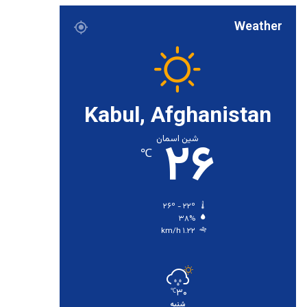
Weather
Kabul, Afghanistan
۲۶
شین اسمان
℃
۲۶º - ۲۲º
۳۸%
۱.۲۲ km/h
۳۰
℃
شنبه