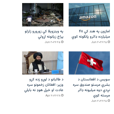
امازون په هند کې ۴۸
په وینزویلا کې زورورو زلزلو
میلیارده ډالرو پانګونه کوي
پراخ زیانونه اړولي
۲۵ Jun ۲۰۲۶
۲۵ Jun ۲۰۲۶
سویس د افغانستان د
د طالبانو د لوړو زده کړو
بشري مرستو صندوق سره
وزیر: افغانان زخمونو سره
نږدې دوه میلیونه ډالر
عادت او خپل هوډ نه بایلي
مرسته کوي
۲۸ Apr ۲۰۲۶
۲۵ Jun ۲۰۲۶