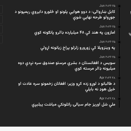
۲۵ Jun ۲۰۲۶
کابل ښاروالۍ: د دوو هوايي پلونو او څلورو دایروي رېمپونو د
جوړولو طرحه نهایي شوې
۲۵ Jun ۲۰۲۶
ې
امازون په هند کې ۴۸ میلیارده ډالرو پانګونه کوي
۲۵ Jun ۲۰۲۶
په وینزویلا کې زورورو زلزلو پراخ زیانونه اړولي
۲۵ Jun ۲۰۲۶
سویس د افغانستان د بشري مرستو صندوق سره نږدې دوه
میلیونه ډالر مرسته کوي
۲۸ Apr ۲۰۲۶
د طالبانو د لوړو زده کړو وزیر: افغانان زخمونو سره عادت او
خپل هوډ نه بایلي
۲۸ Apr ۲۰۲۶
ملي شل اوریز جام سیالۍ راتلونکې میاشت پیلېږي