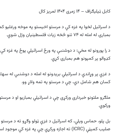
کابل ټیلیګراف – ۱۴ زمری ۱۴۰۴ لمریز کال
د اسرائیل لخوا په غزه کې د مرستو اخیستو په موخه ورغلیو کمز
بمبارۍ له امله له ۷۴ تنو څخه زیات فلسطینیان وژل شوي.
د را پورونو له مخې؛ د دوشنبې په ورځ اسرائیلي پوځ په غزه کې 
کډوالو پر کمپونو هم بمبارۍ کړي.
کسان هم شامل دي، چې د مرستو په تمه ولاړ وو.
ورکوي.
بل پلو، حماس ویلي، که اسرائیل د غزې ټولو وګړو ته د مرستو 
صلیب کمیټې (ICRC) ته اجازه ورکړي چې په غزه کې موجود اسرائیلي یرغماليانو ته مرستې ورسوي.