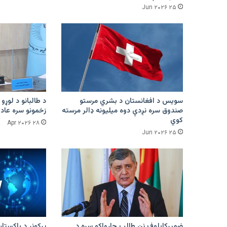
۲۵ Jun ۲۰۲۶
سویس د افغانستان د بشري مرستو
د طالبانو د لوړو 
صندوق سره نږدې دوه میلیونه ډالر مرسته
زخمونو سره عادت
کوي
۲۸ Apr ۲۰۲۶
۲۵ Jun ۲۰۲۶
ضمیرکابلوف نن طالب چارواکو سره د