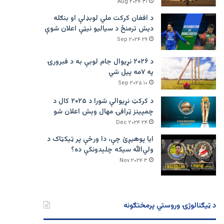
۳۱ Aug ۲۰۲۴
د افغان کرکت ملي لوبډلې او بنګله
دیش ترمنځ د سیالیو نیټې اعلان شوې
۲۹ Sep ۲۰۲۴
د ۲۰۲۶ نړیوال جام لوبې به د فبرورۍ
په ۷مه پیل شي
۱۰ Sep ۲۰۲۵
د کرکټ نړیوالې شورا د ۲۰۲۵ کال د
چمپینز ټرافۍ مهال وېش اعلان شو
۲۴ Dec ۲۰۲۴
ایا پوهیږئ چې، دا ورځې پر ټيکټاک د
ولي‌الله سیکه چلېدونکې ده؟
۳ Nov ۲۰۲۴
د ټیګنالوژۍ وروستي پرمختګونه