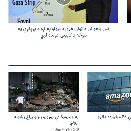
غزې
د
نیولو
په
اړه
نتن یاهو نن د ټولې غزې د نیولو په اړه د پرېکړې په
د
موخه د کابینې غونډه لري
پرېکړې
په
موخه
د
کابینې
غونډه
لري
امازون په هند کې ۴۸ میلیارده ډالرو
په وینزویلا کې زورورو زلزلو پراخ زیانونه
اړولي
۲۵ Jun ۲۰۲۶