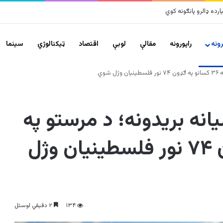
لزلو پراخ زیانونه اړولي
ونه
راپورونه
مقالې
لوبې
اقتصاد
ټیکنالوژي
سينما
شوي
انه بریدونه؛ د مرستو په
تمه ۳۶ کسانو په ګډون ۷۴ نور فلسطینیان وژل
۱۳۴
۲ دقیقي لوستل