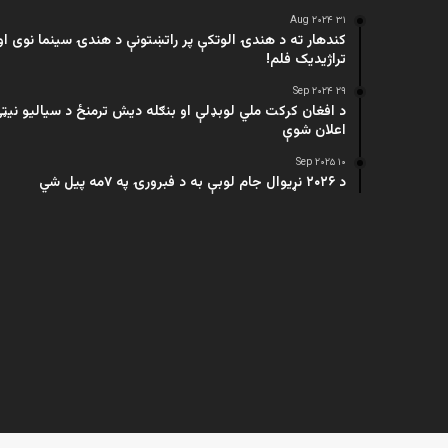
۳۱ Aug ۲۰۲۴
کندهار ته د هندۍ الوتکې پر راتښتونې د هندۍ سینما نوی او
تراژيديک فلم!
۲۹ Sep ۲۰۲۴
د افغان کرکت ملي لوبډلې او بنګله دیش ترمنځ د سیالیو نیټ
اعلان شوې
۱۰ Sep ۲۰۲۵
د ۲۰۲۶ نړیوال جام لوبې به د فبرورۍ په ۷مه پیل شي