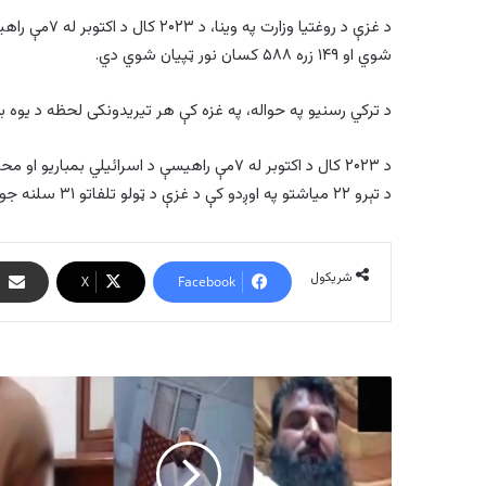
شوي او ۱۴۹ زره ۵۸۸ کسان نور ټپیان شوي دي.
د ترکي رسنیو په حواله، په غزه کې هر تیریدونکی لحظه د یوه 
د تېرو ۲۲ میاشتو په اوږدو کې د غزې د ټولو تلفاتو ۳۱ سلنه جوړوي.
شریکول
X
Facebook
د
طالبانو
د
اخلاقي
فساد