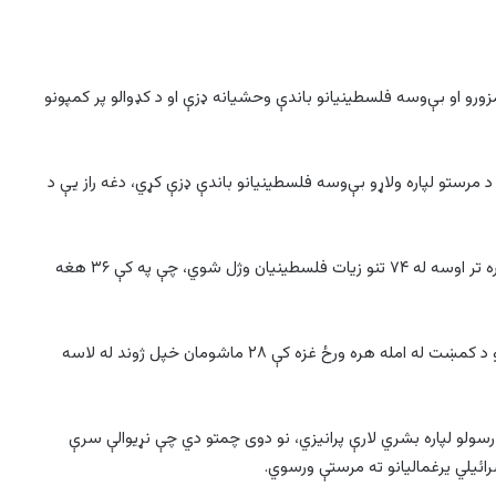
ورو او بې‌وسه فلسطینیانو باندې وحشیانه ډزې او د کډوالو پر کمپونو
د مرستو لپاره ولاړو بې‌وسه فلسطینیانو باندې ډزې کړي، دغه راز یې د
د غزې پر وړاندې د اسرائیلي بریدونو له امله د دوشنبې له سهاره تر اوسه له ۷۴ تنو زیات فلسطینیان وژل شوي، چې په کې ۳۶ هغه
ملګرو ملتونو خبرداری ورکړی چې د اسرائیلي بمباریو او د مرستو د کمښت له امله هره ورځ غزه کې ۲۸ ماشومان خپل ژوند له لاسه
رسولو لپاره بشري لارې پرانیزي، نو دوی چمتو دي چې نړیوالې سرې