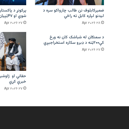
ضمیرکابلوف نن طالب چارواکو سره د
لیدنو لپاره کابل ته راځي
شوي او ۴۷ټپیان دي
۲۷ Apr ۲۰۲۶
۲۸ Apr ۲۰۲۶
د سمنګان له شباشک کان نه ورځ
کې۲۰۰ټنه د ډبرو سکاره استخراجېږي
۲۷ Apr ۲۰۲۶
حقاني او ژاوشین
خبرې کړي
۲۷ Apr ۲۰۲۶