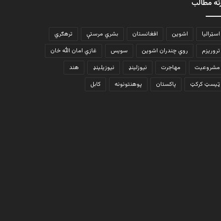
ته مطالب
اسټرالیا
اشوین
افغانستان
بشري مرستې
ترهګري
تروریزم
روي چندران اشوین
سویس
غازي امان الله خان
مشروعیت
مهاجرت
نیوزلینډ
نیوزیلینډ
هند
ټیسټ کرکټ
پاکستان
پوهنتونونه
کابل