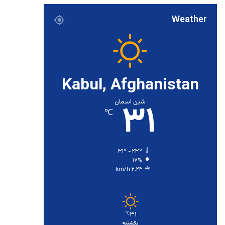
Weather
Kabul, Afghanistan
۳۱
شین اسمان
℃
۳۱º - ۲۳º
۱۷%
۲.۲۴ km/h
۳۱
℃
یکشنبه