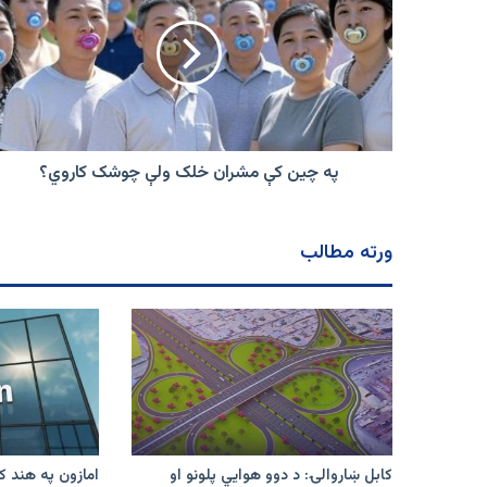
کې
مشران
خلک
ولې
چوشک
کاروي؟
په چین کې مشران خلک ولې چوشک کاروي؟
ورته مطالب
کابل ښاروالۍ: د دوو هوايي پلونو او