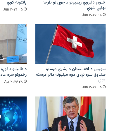
څلورو دایروي رېمپونو د جوړولو طرحه
پانګونه کوي
نهایي شوې
۲۵ Jun ۲۰۲۶
۲۵ Jun ۲۰۲۶
سویس د افغانستان د بشري مرستو
د طالبانو د لوړو 
صندوق سره نږدې دوه میلیونه ډالر مرسته
زخمونو سره عادت
کوي
۲۸ Apr ۲۰۲۶
۲۵ Jun ۲۰۲۶