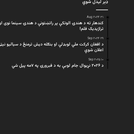
ډېر لیدل شوي
۳۱ Aug ۲۰۲۴
کندهار ته د هندۍ الوتکې پر راتښتونې د هندۍ سینما نوی او
تراژيديک فلم!
۲۹ Sep ۲۰۲۴
د افغان کرکت ملي لوبډلې او بنګله دیش ترمنځ د سیالیو نیټ
اعلان شوې
۱۰ Sep ۲۰۲۵
د ۲۰۲۶ نړیوال جام لوبې به د فبرورۍ په ۷مه پیل شي