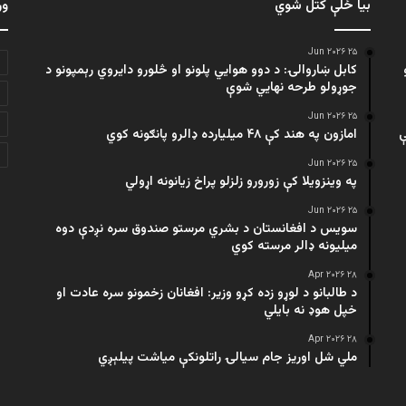
بیا ځلې کتل شوي
ور
۲۵ Jun ۲۰۲۶
کابل ښاروالۍ: د دوو هوايي پلونو او څلورو دایروي رېمپونو د
جوړولو طرحه نهایي شوې
۲۵ Jun ۲۰۲۶
ې
امازون په هند کې ۴۸ میلیارده ډالرو پانګونه کوي
۲۵ Jun ۲۰۲۶
په وینزویلا کې زورورو زلزلو پراخ زیانونه اړولي
۲۵ Jun ۲۰۲۶
سویس د افغانستان د بشري مرستو صندوق سره نږدې دوه
میلیونه ډالر مرسته کوي
۲۸ Apr ۲۰۲۶
د طالبانو د لوړو زده کړو وزیر: افغانان زخمونو سره عادت او
خپل هوډ نه بایلي
۲۸ Apr ۲۰۲۶
ملي شل اوریز جام سیالۍ راتلونکې میاشت پیلېږي