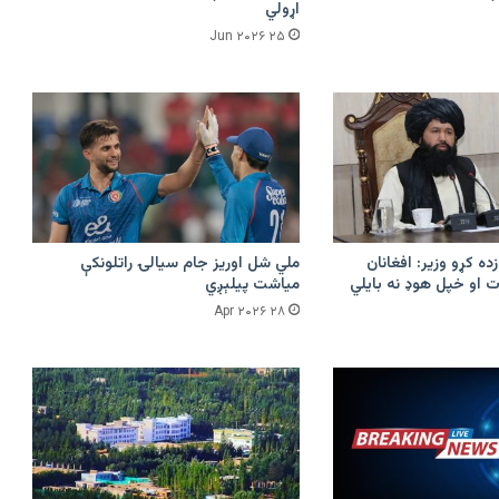
اړولي
۲۵ Jun ۲۰۲۶
زده کړو وزیر: افغانان
ملي شل اوریز جام سیالۍ راتلونکې
 او خپل هوډ نه بایلي
میاشت پیلېږي
۲۸ Apr ۲۰۲۶