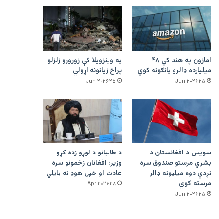
امازون په هند کې ۴۸
په وینزویلا کې زورورو زلزلو
میلیارده ډالرو پانګونه کوي
پراخ زیانونه اړولي
۲۵ Jun ۲۰۲۶
۲۵ Jun ۲۰۲۶
سویس د افغانستان د
د طالبانو د لوړو زده کړو
بشري مرستو صندوق سره
وزیر: افغانان زخمونو سره
نږدې دوه میلیونه ډالر
عادت او خپل هوډ نه بایلي
مرسته کوي
۲۸ Apr ۲۰۲۶
۲۵ Jun ۲۰۲۶