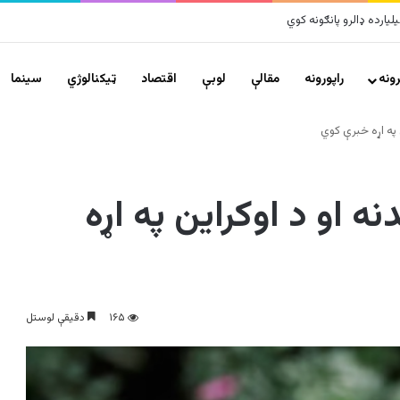
ونه
راپورونه
مقالې
لوبې
اقتصاد
ټیکنالوژي
سينما
 په اړه خبرې کوي
ه او د اوکراین په اړه
۱۶۵
دقیقې لوستل