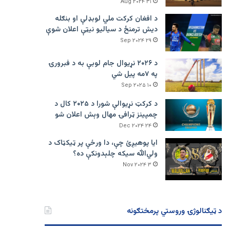
۳۱ Aug ۲۰۲۴
د افغان کرکت ملي لوبډلې او بنګله
دیش ترمنځ د سیالیو نیټې اعلان شوې
۲۹ Sep ۲۰۲۴
د ۲۰۲۶ نړیوال جام لوبې به د فبرورۍ
په ۷مه پیل شي
۱۰ Sep ۲۰۲۵
د کرکټ نړیوالې شورا د ۲۰۲۵ کال د
چمپینز ټرافۍ مهال وېش اعلان شو
۲۴ Dec ۲۰۲۴
ایا پوهیږئ چې، دا ورځې پر ټيکټاک د
ولي‌الله سیکه چلېدونکې ده؟
۳ Nov ۲۰۲۴
د ټیګنالوژۍ وروستي پرمختګونه