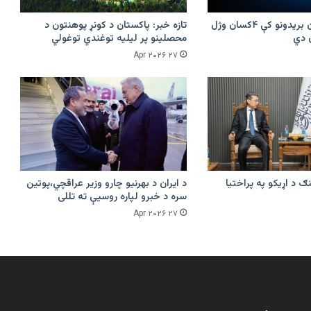
پرکونړ د پاکستان بریدونو کې ۴کسان وژل
تازه خبر: پاکستان د کونړ پوهنتون د
محصلینو پر لیلیه توغندي توغولي
۲۷ Apr ۲۰۲۶
ګ د اړیکو په پراختیا
د ایران د بهرنیو چارو وزیر عراقچي،پوتین
سره د خبرو لپاره روسیې ته تللی
۲۷ Apr ۲۰۲۶