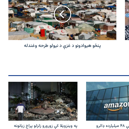
د
غزې
د
نیولو
طرحه
وغندله
پنځو هیوادونو د غزې د نیولو طرحه وغندله
امازون په هند کې ۴۸ میلیارده ډالرو
په وینزویلا کې زورورو زلزلو پراخ زیانونه