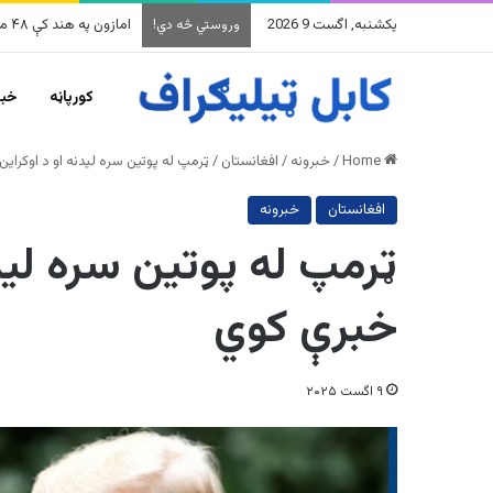
یکشنبه, اگست 9 2026
امازون په هند کې ۴۸ میلیارده ډالرو پانګونه کوي
وروستي څه دي!
کورپاڼه
خبر
Home
/
خبرونه
/
افغانستان
/
ټرمپ له پوتین سره لیدنه او د اوکراین
افغانستان
خبرونه
ټرمپ له پوتین سره لیدن
خبرې کوي
۹ اگست ۲۰۲۵