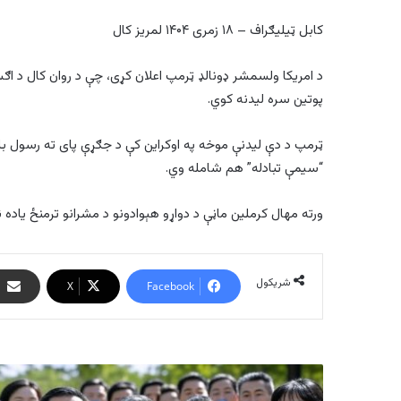
کابل ټيلیګراف – ۱۸ زمری ۱۴۰۴ لمریز کال
پوتین سره لیدنه کوي.
ټرمپ د دې لیدنې موخه په اوکراین کې د جګړې پای ته رسول بلل
“سیمې تبادله” هم شامله وي.
ورته مهال کرملین ماڼې د دواړو هېوادونو د مشرانو ترمنځ یاده ن
شریکول
X
Facebook
په
چین