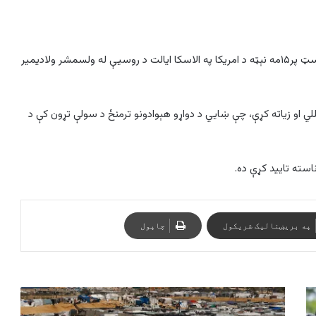
د امریکا ولسمشر ډونالډ ټرمپ اعلان کړی، چې د روان کال د اګسټ پر۱۵مه نېټه د امریکا په الاسکا ایالت د روسیې له ولسمشر ولادیمیر
ي او زیاته کړې، چې ښایي د دواړو هېوادونو ترمنځ د سولې تړون کې د
استه تایید کړې ده.
په بریښنالیک شریکول
چاپول
پنځو
هیوادونو