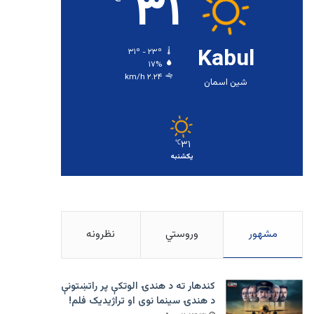
۳۱
Kabul
۳۱º - ۲۳º
۱۷%
۲.۲۴ km/h
شین اسمان
۳۱
℃
یکشنبه
مشهور
وروستي
نظرونه
کندهار ته د هندۍ الوتکې پر راتښتونې
د هندۍ سینما نوی او تراژيديک فلم!