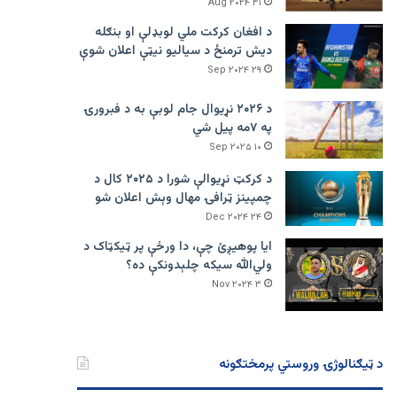
۳۱ Aug ۲۰۲۴
د افغان کرکت ملي لوبډلې او بنګله
دیش ترمنځ د سیالیو نیټې اعلان شوې
۲۹ Sep ۲۰۲۴
د ۲۰۲۶ نړیوال جام لوبې به د فبرورۍ
په ۷مه پیل شي
۱۰ Sep ۲۰۲۵
د کرکټ نړیوالې شورا د ۲۰۲۵ کال د
چمپینز ټرافۍ مهال وېش اعلان شو
۲۴ Dec ۲۰۲۴
ایا پوهیږئ چې، دا ورځې پر ټيکټاک د
ولي‌الله سیکه چلېدونکې ده؟
۳ Nov ۲۰۲۴
د ټیګنالوژۍ وروستي پرمختګونه