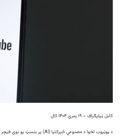
کابل ټیلیګراف – ۱۹ زمری ۱۴۰۴ کال
د یوټیوب لخوا د مصنوعي ځیرکتیا (AI) پر بنسټ یو نوی فیچر معرفي کیږي، چې له لارې به یې د کاروونکو عمر وڅېړل شي.