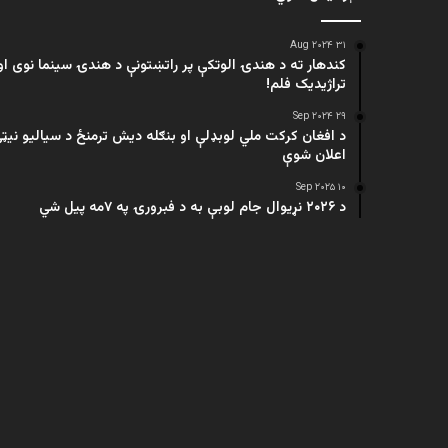
۳۱ Aug ۲۰۲۴
کندهار ته د هندۍ الوتکې پر راتښتونې د هندۍ سینما نوی او
تراژيديک فلم!
۲۹ Sep ۲۰۲۴
د افغان کرکت ملي لوبډلې او بنګله دیش ترمنځ د سیالیو نیټ
اعلان شوې
۱۰ Sep ۲۰۲۵
د ۲۰۲۶ نړیوال جام لوبې به د فبرورۍ په ۷مه پیل شي