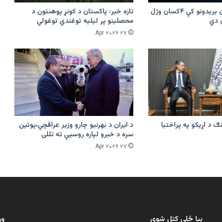
پرکونړ د پاکستان بریدونو کې ۴کسان وژل
تازه خبر: پاکستان د کونړ پوهنتون د
محصلینو پر لیلیه توغندي توغولي
۲۷ Apr ۲۰۲۶
ګ د اړیکو په پراختیا
د ایران د بهرنیو چارو وزیر عراقچي،پوتین
سره د خبرو لپاره روسیې ته تللی
۲۷ Apr ۲۰۲۶
بیا ځلې کتل شوي
ور