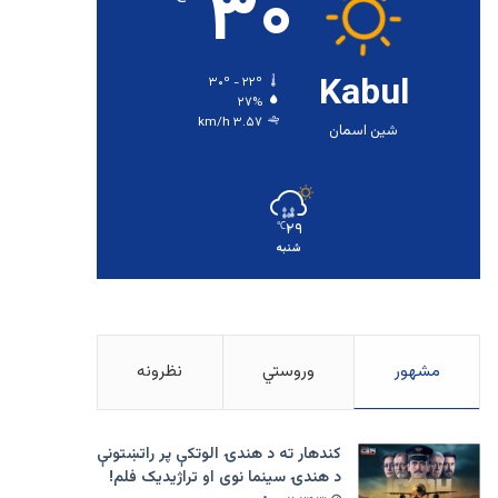
۳۰
Kabul
۳۰º - ۲۲º
۲۷%
۳.۵۷ km/h
شین اسمان
۲۹
℃
شنبه
مشهور
وروستي
نظرونه
کندهار ته د هندۍ الوتکې پر راتښتونې
د هندۍ سینما نوی او تراژيديک فلم!