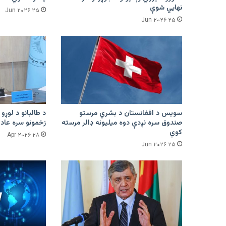
نهایي شوې
۲۵ Jun ۲۰۲۶
۲۵ Jun ۲۰۲۶
سویس د افغانستان د بشري مرستو
د طالبانو د لوړو 
صندوق سره نږدې دوه میلیونه ډالر مرسته
زخمونو سره عادت
کوي
۲۸ Apr ۲۰۲۶
۲۵ Jun ۲۰۲۶