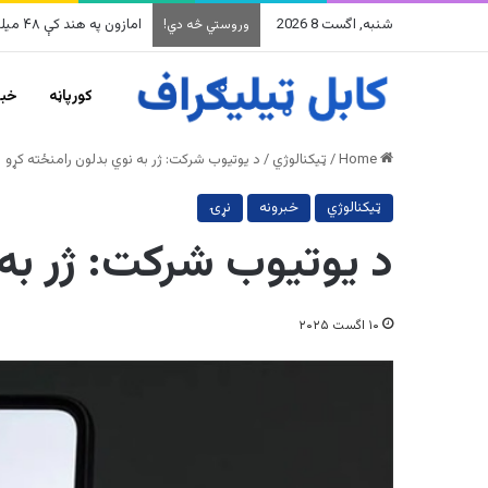
شنبه, اگست 8 2026
امازون په هند کې ۴۸ میلیارده ډالرو پانګونه کوي
وروستي څه دي!
کورپاڼه
خبر
Home
/
ټیکنالوژي
/
د یوتیوب شرکت: ژر به نوي بدلون رامنځته کړو
ټیکنالوژي
خبرونه
نړۍ
د یوتیوب شرکت: ژر به 
۱۰ اگست ۲۰۲۵