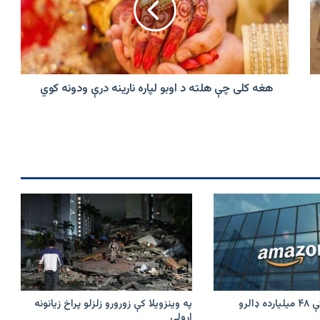
د
اوبو
لپاره
نارینه
درې
ودونه
هغه کلی چې هلته د اوبو لپاره نارینه درې ودونه کوي
کوي
امازون په هند کې ۴۸ میلیارده ډالرو
په وینزویلا کې زورورو زلزلو پراخ زیانونه
اړولي