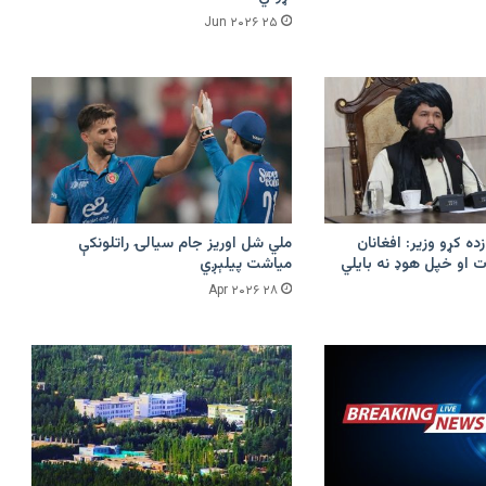
۲۵ Jun ۲۰۲۶
زده کړو وزیر: افغانان
ملي شل اوریز جام سیالۍ راتلونکې
 او خپل هوډ نه بایلي
میاشت پیلېږي
۲۸ Apr ۲۰۲۶