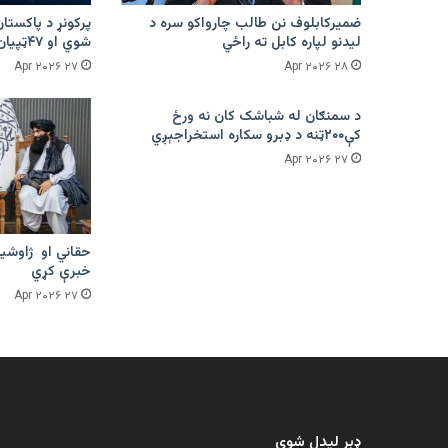
ضمیرکابلوف نن طالب چارواکو سره د
لیدنو لپاره کابل ته راځي
شوي او ۴۷ټپیان دي
۲۷ Apr ۲۰۲۶
۲۸ Apr ۲۰۲۶
د سمنګان له شباشک کان نه ورځ
کې۲۰۰ټنه د ډبرو سکاره استخراجېږي
۲۷ Apr ۲۰۲۶
حقاني او ژاوشین
خبرې کړي
۲۷ Apr ۲۰۲۶
ډېر لیدل شوي