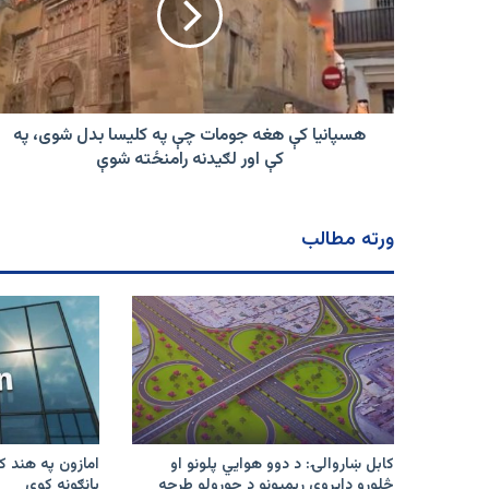
چې
په
کلیسا
بدل
شوی،
په
هسپانیا کې هغه جومات چې په کلیسا بدل شوی، په
کې
کې اور لګیدنه رامنځته شوې
اور
لګیدنه
رامنځته
ورته مطالب
شوې
کابل ښاروالۍ: د دوو هوايي پلونو او
څلورو دایروي رېمپونو د جوړولو طرحه
پانګونه کوي