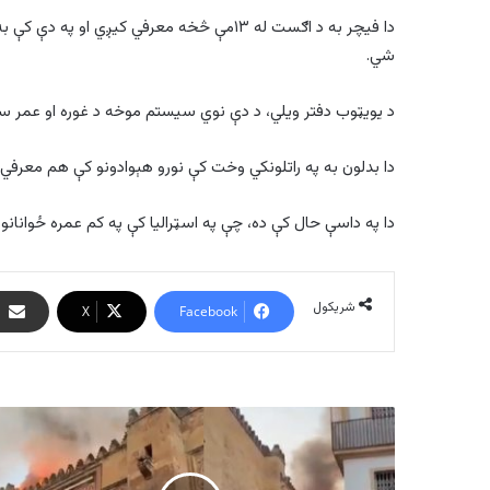
دا فیچر به د اګست له ۱۳مې څخه معرفي کیږي ا
شي.
د یویټوب دفتر ویلي، د دې نوي سیستم موخه د غوره او عمر س
دا بدلون به په راتلونکي وخت کې نورو هېوادونو کې هم معرف
دا په داسې حال کې ده، چې په اسټرالیا کې په کم عمره ځوانانو 
شریکول
X
Facebook
هسپانیا
کې
هغه
جومات