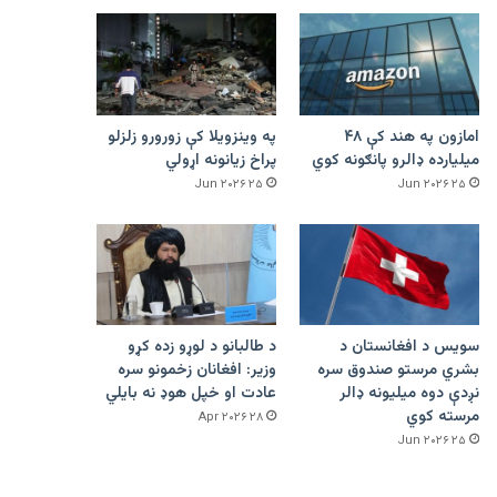
امازون په هند کې ۴۸
په وینزویلا کې زورورو زلزلو
میلیارده ډالرو پانګونه کوي
پراخ زیانونه اړولي
۲۵ Jun ۲۰۲۶
۲۵ Jun ۲۰۲۶
سویس د افغانستان د
د طالبانو د لوړو زده کړو
بشري مرستو صندوق سره
وزیر: افغانان زخمونو سره
نږدې دوه میلیونه ډالر
عادت او خپل هوډ نه بایلي
مرسته کوي
۲۸ Apr ۲۰۲۶
۲۵ Jun ۲۰۲۶