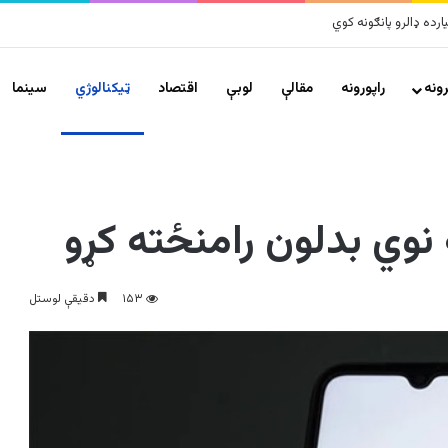
ونه
راپورونه
مقالې
لوبې
اقتصاد
ټیکنالوژي
سينما
نوي بدلون رامنځته کړو
۱۵۳
دقیقې لوستل