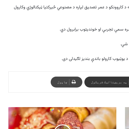
و په دې کې به د کاروونکو د عمر تصدیق لپاره د مصنوعي ځیرکتیا ټیکنالوژي وکارول
ره سمې تجربې او خوندیتوب برابرول دي.
ي شي.
د یوټیوب کارولو باندې بندیز لګیدلی دی.
په بریښنالیک شریکول
چاپول
هغه
کلی
چې
هلته