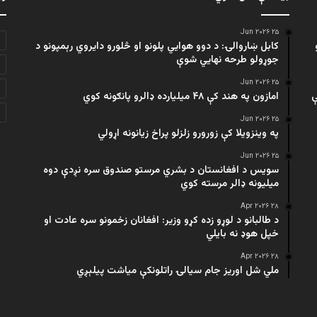
۲۵ Jun ۲۰۲۶
کابل ښاروالۍ: د دوو هوايي پلونو او څلورو دایروي رېمپونو د
جوړولو طرحه نهایي شوې
۲۵ Jun ۲۰۲۶
ې
امازون په هند کې ۴۸ میلیارده ډالرو پانګونه کوي
۲۵ Jun ۲۰۲۶
په وینزویلا کې زورورو زلزلو پراخ زیانونه اړولي
۲۵ Jun ۲۰۲۶
سویس د افغانستان د بشري مرستو صندوق سره نږدې دوه
میلیونه ډالر مرسته کوي
۲۸ Apr ۲۰۲۶
د طالبانو د لوړو زده کړو وزیر: افغانان زخمونو سره عادت او
خپل هوډ نه بایلي
۲۸ Apr ۲۰۲۶
ملي شل اوریز جام سیالۍ راتلونکې میاشت پیلېږي