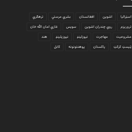
اسټرالیا
اشوین
افغانستان
بشري مرستې
ترهګري
تروریزم
روي چندران اشوین
سویس
غازي امان الله خان
مشروعیت
مهاجرت
نیوزلینډ
نیوزیلینډ
هند
ټیسټ کرکټ
پاکستان
پوهنتونونه
کابل