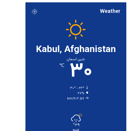
Weather
Kabul, Afghanistan
۳۰
شین اسمان
℃
۳۰º - ۲۲º
۲۷%
۳.۵۷ km/h
۲۹
℃
شنبه