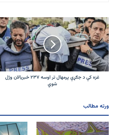
غزه
کې
د
جګړې
پرمهال
تر
اوسه
۲۳۷
خبریالان
وژل
غزه کې د جګړې پرمهال تر اوسه ۲۳۷ خبریالان وژل
شوي
شوي
ورته مطالب