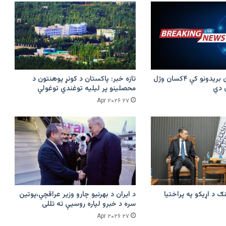
پرکونړ د پاکستان بریدونو کې ۴کسان وژل
تازه خبر: پاکستان د کونړ پوهنتون د
محصلینو پر لیلیه توغندي توغولي
۲۷ Apr ۲۰۲۶
ګ د اړیکو په پراختیا
د ایران د بهرنیو چارو وزیر عراقچي،پوتین
سره د خبرو لپاره روسیې ته تللی
۲۷ Apr ۲۰۲۶