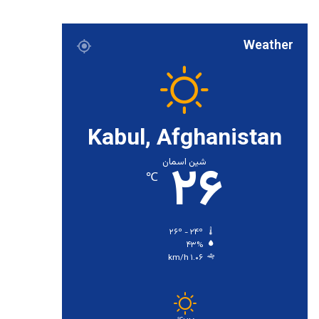
Weather
Kabul, Afghanistan
۲۶
شین اسمان
℃
۲۶º - ۲۴º
۴۳%
۱.۰۶ km/h