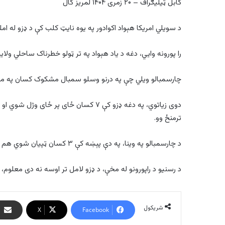
کابل ټیلیګراف – ۲۰ زمری ۱۴۰۴ لمریز کال
د سویلي امریکا هېواد اکوادور په یوه نایټ کلب کې د ډزو له امله ۸ کسان وژل شو
را پورونه وایي، دغه د یاد هېواد په تر ټولو خطرناک ساحلي ول
چارسمبالو ویلي چې په درنو وسلو سمبال مشکوک کسان په موټرس
ترمنځ وو.
د چارسمبالو په وینا، په دې پېښه کې ۳ کسان ټپیان شوي هم دي، چې سمدستي د درملنې لپاره روغتون ته لېږدول شوي دي.
د رسنیو د راپورونو له مخې، د ډزو لامل تر اوسه نه دی معلوم،
شریکول
X
Facebook