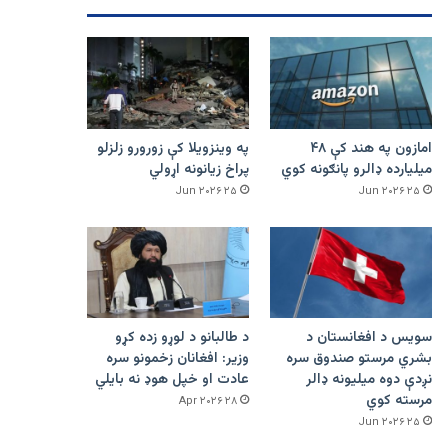
امازون په هند کې ۴۸
په وینزویلا کې زورورو زلزلو
میلیارده ډالرو پانګونه کوي
پراخ زیانونه اړولي
۲۵ Jun ۲۰۲۶
۲۵ Jun ۲۰۲۶
سویس د افغانستان د
د طالبانو د لوړو زده کړو
بشري مرستو صندوق سره
وزیر: افغانان زخمونو سره
نږدې دوه میلیونه ډالر
عادت او خپل هوډ نه بایلي
مرسته کوي
۲۸ Apr ۲۰۲۶
۲۵ Jun ۲۰۲۶