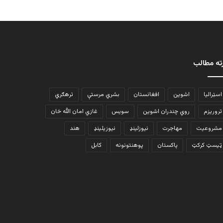
ته مطالب
اسټرالیا
اشوین
افغانستان
بشري مرستې
ترهګري
تروریزم
روي چندران اشوین
سویس
غازي امان الله خان
مشروعیت
مهاجرت
نیوزلینډ
نیوزیلینډ
هند
ټیسټ کرکټ
پاکستان
پوهنتونونه
کابل