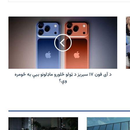
د
آی
فون
۱۷
سیریز
د
ټولو
څلورو
ماډلونو
بیې
د آی فون ۱۷ سیریز د ټولو څلورو ماډلونو بیې به څومره
به
وي؟
څومره
وي؟