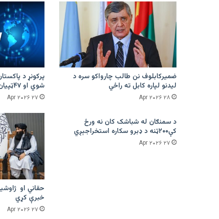
ضمیرکابلوف نن طالب چارواکو سره د
لیدنو لپاره کابل ته راځي
شوي او ۴۷ټپیان دي
۲۷ Apr ۲۰۲۶
۲۸ Apr ۲۰۲۶
د سمنګان له شباشک کان نه ورځ
کې۲۰۰ټنه د ډبرو سکاره استخراجېږي
۲۷ Apr ۲۰۲۶
حقاني او ژاوشین
خبرې کړي
۲۷ Apr ۲۰۲۶