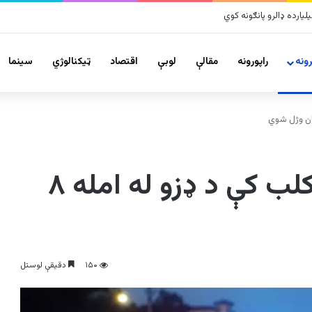
ونه
راپورونه
مقالې
لوبې
اقتصاد
ټیکنالوژي
سينما
د اکوادور په یوه نایټ کلب کې د ډزو له امله ۸
۱۵۰
دقیقې لوستل