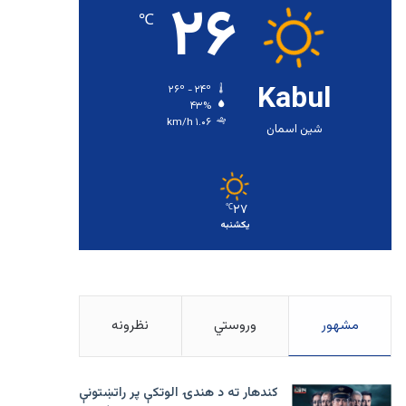
۲۶
℃
Kabul
۲۶º - ۲۴º
۴۳%
۱.۰۶ km/h
شین اسمان
۲۷
℃
یکشنبه
مشهور
وروستي
نظرونه
کندهار ته د هندۍ الوتکې پر راتښتونې