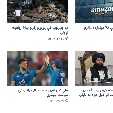
امازون په هند کې ۴۸ میلیارده ډالرو
په وینزویلا کې زورورو زلزلو پراخ زیانونه
اړولي
۲۵ Jun ۲۰۲۶
زده کړو وزیر: افغانان
ملي شل اوریز جام سیالۍ راتلونکې
 او خپل هوډ نه بایلي
میاشت پیلېږي
۲۸ Apr ۲۰۲۶