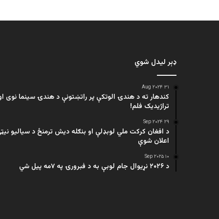
ډېر لیدل شوي
۳۱ Aug ۲۰۲۴
کندهار ته د هندۍ الوتکې پر راتښتونې د هندۍ سینما نوی او
تراژيديک فلم!
۲۹ Sep ۲۰۲۴
د افغان کرکت ملي لوبډلې او بنګله دیش ترمنځ د سیالیو نیټ
اعلان شوې
۱۰ Sep ۲۰۲۵
د ۲۰۲۶ نړیوال جام لوبې به د فبرورۍ په ۷مه پیل شي