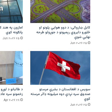
کابل ښاروالۍ: د دوو هوايي پلونو او
څلورو دایروي رېمپونو د جوړولو طرحه
پانګونه کوي
نهایي شوې
۲۵ Jun ۲۰۲۶
۲۵ Jun ۲۰۲۶
سویس د افغانستان د بشري مرستو
د طالبانو د لوړو 
صندوق سره نږدې دوه میلیونه ډالر مرسته
زخمونو سره عادت
کوي
۲۸ Apr ۲۰۲۶
۲۵ Jun ۲۰۲۶