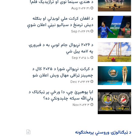
د هندۍ سینما نوی او تراژيديک فلم!
۳۱ Aug ۲۰۲۴
د افغان کرکت ملي لوبډلې او بنګله
دیش ترمنځ د سیالیو نیټې اعلان شوې
۲۹ Sep ۲۰۲۴
د ۲۰۲۶ نړیوال جام لوبې به د فبرورۍ
په ۷مه پیل شي
۱۰ Sep ۲۰۲۵
د کرکټ نړیوالې شورا د ۲۰۲۵ کال د
چمپینز ټرافۍ مهال وېش اعلان شو
۲۴ Dec ۲۰۲۴
ایا پوهیږئ چې، دا ورځې پر ټيکټاک د
ولي‌الله سیکه چلېدونکې ده؟
۳ Nov ۲۰۲۴
د ټیګنالوژۍ وروستي پرمختګونه