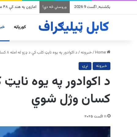
یکشنبه, اگست 9 2026
امازون په هند کې ۴۸ میلیارده ډالرو پانګونه کوي
وروستي څه دي!
کورپاڼه
خبر
Home
/
خبرونه
/
د اکوادور په یوه نایټ کلب کې د ډزو له امله ۸ کسان وژل شوي
خبرونه
نړۍ
کسان وژل شوي
۱۱ اگست ۲۰۲۵