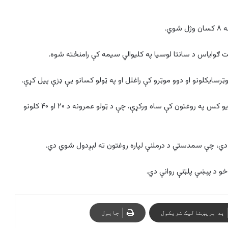
ي.
ایت ګوایاس د سانتا لوسیا په کلیوالي سیمه کې رامنځته شوه.
ایکلونو او دوو موټرو کې راغلل او په ټولو کسانو یې ډزې پیل کړې.
دوی زیاتوي، په دغه ډزو کې ۷ کسان ځای پر ځای وژل شوي او یو کس په روغتون کې ساه ورکړې، چې د ټولو عمرونه د ۲۰ او ۴۰ کلونو
 خو د پېښې پلټنې روانې دي.
په بریښنالیک شریکول
چاپول