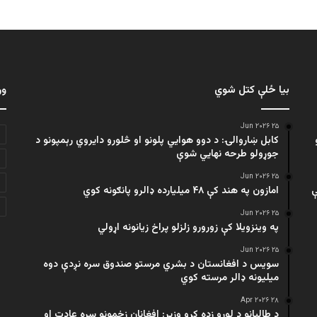
بیا ځلې کتل شوي
ور
۲۵ Jun ۲۰۲۶
کابل ښاروالۍ: د دوو هوايي پلونو او څلورو دایروي رېمپونو د
جوړولو طرحه نهایي شوې
۲۵ Jun ۲۰۲۶
ې
امازون په هند کې ۴۸ میلیارده ډالرو پانګونه کوي
۲۵ Jun ۲۰۲۶
په وینزویلا کې زورورو زلزلو پراخ زیانونه اړولي
۲۵ Jun ۲۰۲۶
سویس د افغانستان د بشري مرستو صندوق سره نږدې دوه
میلیونه ډالر مرسته کوي
۲۸ Apr ۲۰۲۶
د طالبانو د لوړو زده کړو وزیر: افغانان زخمونو سره عادت او