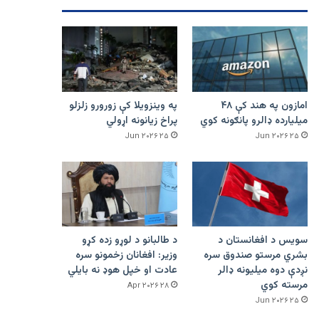
امازون په هند کې ۴۸
په وینزویلا کې زورورو زلزلو
میلیارده ډالرو پانګونه کوي
پراخ زیانونه اړولي
۲۵ Jun ۲۰۲۶
۲۵ Jun ۲۰۲۶
سویس د افغانستان د
د طالبانو د لوړو زده کړو
بشري مرستو صندوق سره
وزیر: افغانان زخمونو سره
نږدې دوه میلیونه ډالر
عادت او خپل هوډ نه بایلي
مرسته کوي
۲۸ Apr ۲۰۲۶
۲۵ Jun ۲۰۲۶