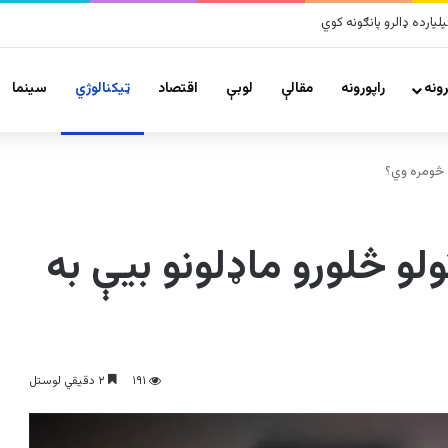
زلو پراخ زیانونه اړولي
ونه
راپورونه
مقالې
لوبې
اقتصاد
ټیکنالوژي
سينما
یریز د ټولو څلورو ماډلونو بیې به
۱۹۱
۲ دقیقي لوستل