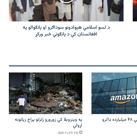
او
پانګوالو
په
افغانستان
کې
د لسو اسلامي‌ هېوادونو سوداګرو او پانګوالو په
د
افغانستان کې د پانګونې خبر ورکړ
پانګونې
خبر
ورکړ
امازون په هند کې ۴۸ میلیارده ډالرو
په وینزویلا کې زورورو زلزلو پراخ زیانونه
اړولي
۲۵ Jun ۲۰۲۶