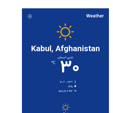
Weather
Kabul, Afghanistan
۳۰
شین اسمان
℃
۳۰º - ۲۳º
۱۹%
۲.۴۳ km/h