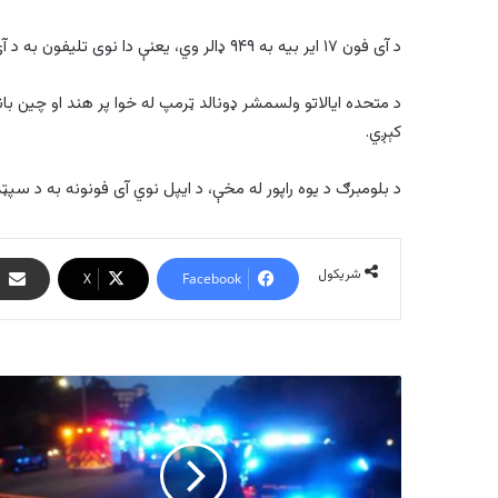
د آی فون ۱۷ ایر بیه به ۹۴۹ ډالر وي، یعنې دا نوی تلیفون به د آی فون ۱۶ پلس په پرتله ۵۰ ډالر ډېر ګران وي.
د متحده ایالاتو ولسمشر ډونالد ټرمپ له خوا پر هند او چین باند
کېږي.
د بلومبرګ د یوه راپور له مخې، د ایپل نوي آی فونونه به د سپټمبر په ۹ یا ۱۰ م
شریکول
X
Facebook
د
اکوادور
په
یوه
نایټ