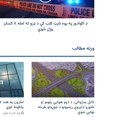
کلب
کې
د
ډزو
له
د اکوادور په یوه نایټ کلب کې د ډزو له امله ۸ کسان
امله
وژل شوي
۸
کسان
وژل
ورته مطالب
شوي
کابل ښاروالۍ: د دوو هوايي پلونو او
څلورو دایروي رېمپونو د جوړولو طرحه
پانګونه کوي
نهایي شوې
۲۵ Jun ۲۰۲۶