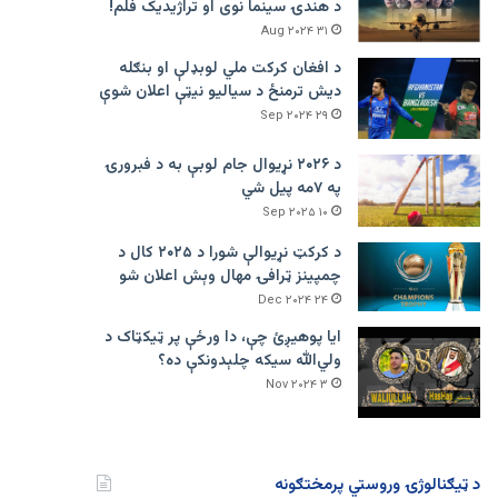
د هندۍ سینما نوی او تراژيديک فلم!
۳۱ Aug ۲۰۲۴
د افغان کرکت ملي لوبډلې او بنګله
دیش ترمنځ د سیالیو نیټې اعلان شوې
۲۹ Sep ۲۰۲۴
د ۲۰۲۶ نړیوال جام لوبې به د فبرورۍ
په ۷مه پیل شي
۱۰ Sep ۲۰۲۵
د کرکټ نړیوالې شورا د ۲۰۲۵ کال د
چمپینز ټرافۍ مهال وېش اعلان شو
۲۴ Dec ۲۰۲۴
ایا پوهیږئ چې، دا ورځې پر ټيکټاک د
ولي‌الله سیکه چلېدونکې ده؟
۳ Nov ۲۰۲۴
د ټیګنالوژۍ وروستي پرمختګونه