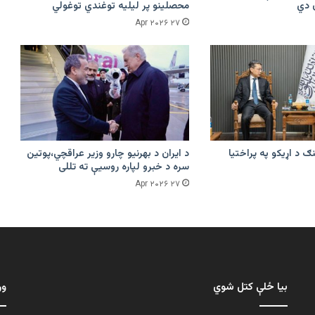
محصلینو پر لیلیه توغندي توغولي
۲۷ Apr ۲۰۲۶
ګ د اړیکو په پراختیا
د ایران د بهرنیو چارو وزیر عراقچي،پوتین
سره د خبرو لپاره روسیې ته تللی
۲۷ Apr ۲۰۲۶
بیا ځلې کتل شوي
ور