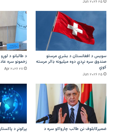
۲۵ Jun ۲۰۲۶
سویس د افغانستان د بشري مرستو
د طالبانو د لوړو 
صندوق سره نږدې دوه میلیونه ډالر مرسته
زخمونو سره عادت
کوي
۲۸ Apr ۲۰۲۶
۲۵ Jun ۲۰۲۶
ضمیرکابلوف نن طالب چارواکو سره د