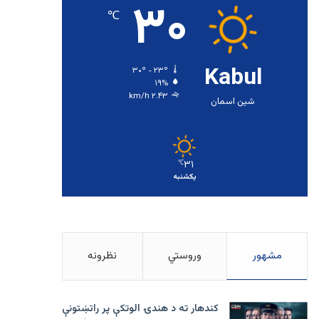
۳۰
℃
Kabul
۳۰º - ۲۳º
۱۹%
۲.۴۳ km/h
شین اسمان
۳۱
℃
یکشنبه
مشهور
وروستي
نظرونه
کندهار ته د هندۍ الوتکې پر راتښتونې