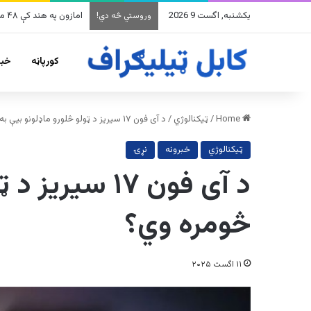
یکشنبه, اگست 9 2026
په وینزویلا کې زورورو زل
وروستي څه دي!
کورپاڼه
خبر
Home
/
ټیکنالوژي
/
د آی فون ۱۷ سیریز د ټولو څلورو ماډلونو بیې به څومره وي؟
ټیکنالوژي
خبرونه
نړۍ
د آی فون ۱۷ س
څومره وي؟
۱۱ اگست ۲۰۲۵