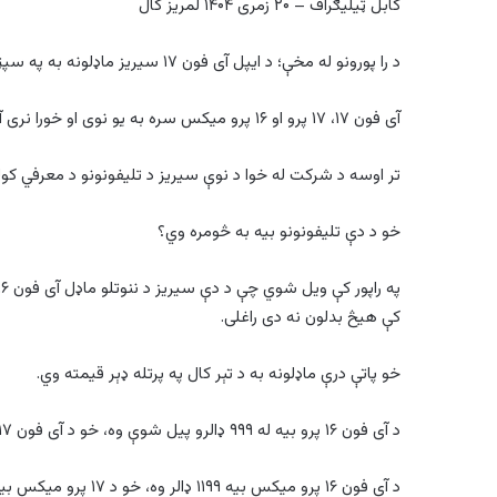
کابل ټیلیګراف – ۲۰ زمری ۱۴۰۴ لمریز کال
د را پورونو له مخې؛ د ایپل آی فون ۱۷ سیریز ماډلونه به په سپټمبر کې معرفي شي.
آی فون ۱۷، ۱۷ پرو او ۱۶ پرو میکس سره به یو نوی او خورا نری آی فون ۱۷ ایر د iOS 26 سره معرفي شي.
تر اوسه د شرکت له خوا د نوې سیریز د تلیفونونو د معرفي کول
خو د دې تلیفونونو بیه به څومره وي؟
کې هیڅ بدلون نه دی راغلی.
خو پاتې درې ماډلونه به د تېر کال په پرتله ډېر قیمته وي.
د آی فون ۱۶ پرو بیه له ۹۹۹ ډالرو پیل شوې وه، خو د آی فون ۱۷ پرو بیه به له ۱۰۴۹ ډالرو پیلېږي.
د آی فون ۱۶ پرو میکس بیه ۱۱۹۹ ډالر وه، خو د ۱۷ پرو میکس بیه به له ۱۲۴۹ ډالرو پیلېږي.