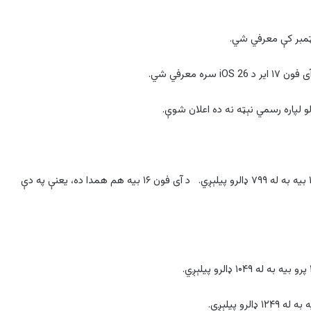
و لپاره رسمي نېټه نه ده اعلان شوې.
په راپور کې ویل شوي چې د دې سیریز د ننوتلو ماډل آی فون ۱۶ بیه به له ۷۹۹ ډالرو پیلېږي. د آی فون ۱۶ بیه هم همدا ده، یعنې په دې