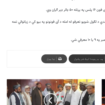
ې د لګول شويو تعرفو له امله د آی فونونو په بیو کې د زیاتوالي تمه
عرفي شي.
په بریښنالیک شریکول
چاپول
د
لسو
اسلامي‌
هېوادونو
سوداګرو