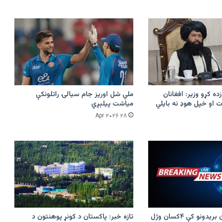
زده کړو وزیر: افغانان
ملي شل اوریز جام سیالۍ راتلونکې
 او خپل هوډ نه بایلي
میاشت پیلېږي
۲۸ Apr ۲۰۲۶
پرکونړ د پاکستان بریدونو کې ۴کسان وژل
تازه خبر: پاکستان د کونړ پوهنتون د