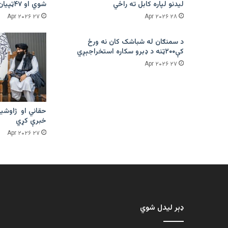
لیدنو لپاره کابل ته راځي
شوي او ۴۷ټپیان دي
۲۷ Apr ۲۰۲۶
۲۸ Apr ۲۰۲۶
د سمنګان له شباشک کان نه ورځ
کې۲۰۰ټنه د ډبرو سکاره استخراجېږي
۲۷ Apr ۲۰۲۶
حقاني او ژاوشین
خبرې کړي
۲۷ Apr ۲۰۲۶
ډېر لیدل شوي