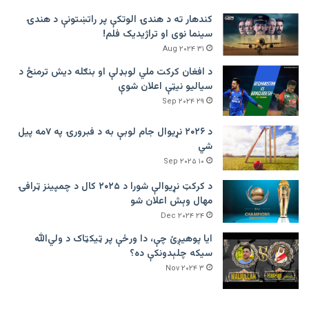
کندهار ته د هندۍ الوتکې پر راتښتونې د هندۍ
سینما نوی او تراژيديک فلم!
۳۱ Aug ۲۰۲۴
د افغان کرکت ملي لوبډلې او بنګله دیش ترمنځ د
سیالیو نیټې اعلان شوې
۲۹ Sep ۲۰۲۴
د ۲۰۲۶ نړیوال جام لوبې به د فبرورۍ په ۷مه پیل
شي
۱۰ Sep ۲۰۲۵
د کرکټ نړیوالې شورا د ۲۰۲۵ کال د چمپینز ټرافۍ
مهال وېش اعلان شو
۲۴ Dec ۲۰۲۴
ایا پوهیږئ چې، دا ورځې پر ټيکټاک د ولي‌الله
سیکه چلېدونکې ده؟
۳ Nov ۲۰۲۴