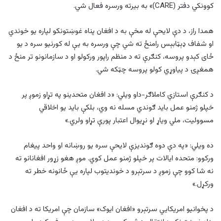
کوونکي دفتر (CARE)» به بیرته ورسره فعال شي.
همدا راز، د دې لایحې له مخې به د افغان پناه غوښتونکو لپاره یو خوندي
او شفاف ډېټابېس رامنځ ته شي چې ورسره به یې له کورنیو سره د یو
ځای کېدو پروسه، کنګرې ته د منظم راپور ورکولو او د سازمانونو تر منځ د
همغږۍ د پیاوړي کولو پروسه چټکه شي.
د کنګرې استازي کاملاګر-داو ویلي: «د افغان متحدینو په تړاو زموږ پر
خپلو ژمنو عمل باید ګوندي مسله نه وي، بلکې باید یو اخلاقي
مسوولیت، ملي ویاړ او نړیوال اعتبار پورې تړاو ولري.»
ده ویلي: «په دې دوه ګوندیزې لایحې سره یو روښانه او واحد پیغام
ورکوو: متحده ایالات پر خپلو ژمنو عمل کوي. موږ هغو زړور افغانانو ته
نه شا کوو چې زموږ د سرتېرو د خوندیتوب لپاره یې ځانونه خطر ته
ورکړل.»
د پخوانیو امریکایي سرتېرو «افغان ایوک» سازمان چې امریکا ته د افغان