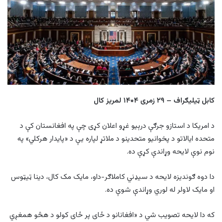
کابل ټيلیګراف – ۲۹ زمری ۱۴۰۴ لمریز کال
د امریکا د استازو جرګې درېیو غړو اعلان کړی چې په افغانستان کې د
متحده ایالاتو د پخوانیو متحدینو د ملاتړ لپاره یې د «پایدار هرکلي» په
نوم نوې لایحه وړاندې کړې ده.
دا دوه ګوندیزه لایحه د سیډني کاملاګر-داو، مایک مک کال، دینا ټیټوس
او مایک لاولر له لوري وړاندې شوې ده.
که دا لایحه تصویب شي د «افغانانو د ځای پر ځای کولو د هڅو همغږي