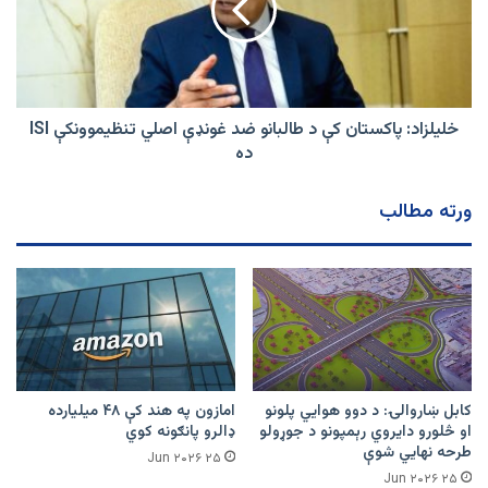
ډېر
طالبانو
کسان
ضد
مړه
غونډې
شوي
اصلي
تنظیموونکې
ISI
خلیلزاد: پاکستان کې د طالبانو ضد غونډې اصلي تنظیموونکې ISI
ده
ده
ورته مطالب
کابل ښاروالۍ: د دوو هوايي پلونو
امازون په هند کې ۴۸ میلیارده
او څلورو دایروي رېمپونو د جوړولو
ډالرو پانګونه کوي
طرحه نهایي شوې
۲۵ Jun ۲۰۲۶
۲۵ Jun ۲۰۲۶