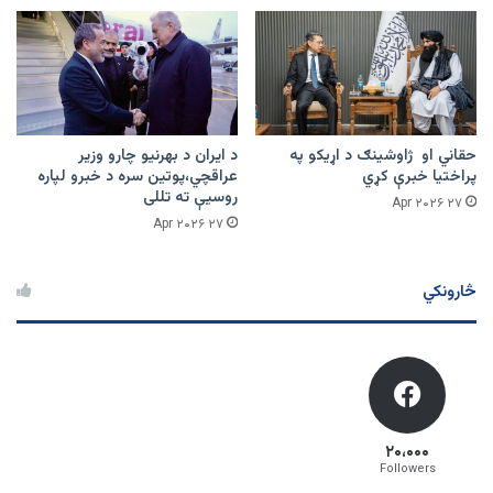
حقاني او ژاوشینګ د اړیکو په
د ایران د بهرنیو چارو وزیر
پراختیا خبرې کړي
عراقچي،پوتین سره د خبرو لپاره
روسیې ته تللی
۲۷ Apr ۲۰۲۶
۲۷ Apr ۲۰۲۶
څارونکي
۲۰،۰۰۰
Followers