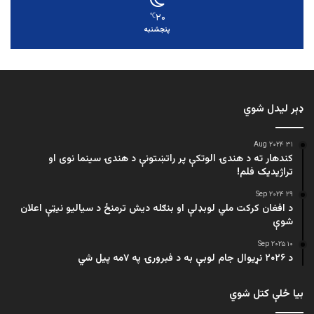
۲۰
℃
پنجشنبه
ډېر لیدل شوي
۳۱ Aug ۲۰۲۴
کندهار ته د هندۍ الوتکې پر راتښتونې د هندۍ سینما نوی او
تراژيديک فلم!
۲۹ Sep ۲۰۲۴
د افغان کرکت ملي لوبډلې او بنګله دیش ترمنځ د سیالیو نیټې اعلان
شوې
۱۰ Sep ۲۰۲۵
د ۲۰۲۶ نړیوال جام لوبې به د فبرورۍ په ۷مه پیل شي
بیا ځلې کتل شوي