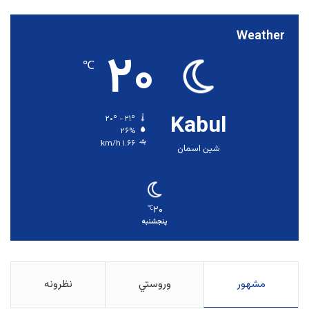
Weather
۲۰
℃
Kabul
۲۰º - ۲۱º
۲۶%
۱.۶۶ km/h
شین اسمان
۲۰
℃
پنجشنبه
مشهور
وروستي
نظرونه