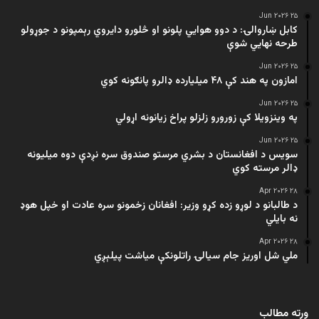
۲۵ Jun ۲۰۲۶
کابل ښاروالۍ: د دوو هوايي پلونو او څلورو دایروي رېمپونو د جوړولو
طرحه نهایي شوې
۲۵ Jun ۲۰۲۶
امازون په هند کې ۴۸ میلیارده ډالرو پانګونه کوي
۲۵ Jun ۲۰۲۶
په وینزویلا کې زورورو زلزلو پراخ زیانونه اړولي
۲۵ Jun ۲۰۲۶
سویس د افغانستان د بشري مرستو صندوق سره نږدې دوه میلیونه
ډالر مرسته کوي
۲۸ Apr ۲۰۲۶
د طالبانو د لوړو زده کړو وزیر: افغانان زخمونو سره عادت او خپل هوډ
نه بایلي
۲۸ Apr ۲۰۲۶
ملي شل اوریز جام سیالۍ راتلونکې میاشت پیلېږي
ورته مطالب