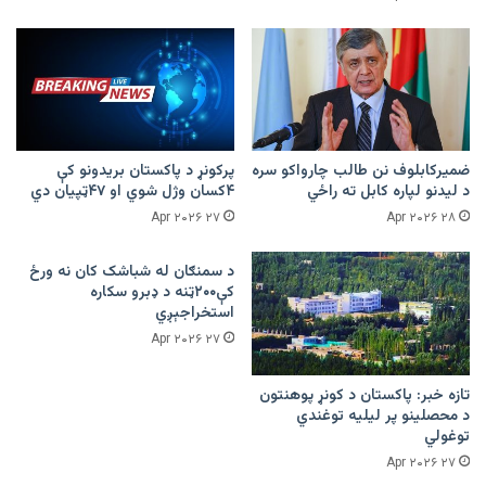
ضمیرکابلوف نن طالب چارواکو سره
پرکونړ د پاکستان بریدونو کې
د لیدنو لپاره کابل ته راځي
۴کسان وژل شوي او ۴۷ټپیان دي
۲۷ Apr ۲۰۲۶
۲۸ Apr ۲۰۲۶
د سمنګان له شباشک کان نه ورځ
کې۲۰۰ټنه د ډبرو سکاره
استخراجېږي
۲۷ Apr ۲۰۲۶
تازه خبر: پاکستان د کونړ پوهنتون
د محصلینو پر لیلیه توغندي
توغولي
۲۷ Apr ۲۰۲۶