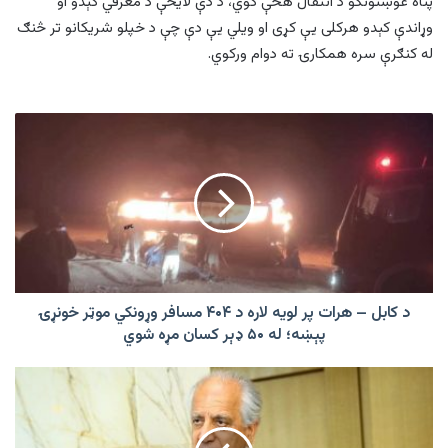
پناه غوښتونکو د انتقال هڅې کوي، د دې لایحې د معرفي کېدو او
وړاندې کېدو هرکلی یې کړی او ویلي یې دې چې د خپلو شریکانو تر څنګ
له کنګرې سره همکارۍ ته دوام ورکوي.
د
کابل
–
هرات
پر
لویه
لاره
د
۴۰۴
مسافر
د کابل – هرات پر لویه لاره د ۴۰۴ مسافر وړونکي موټر خونړۍ
وړونکي
پېښه؛ له ۵۰ ډېر کسان مړه شوي
موټر
خونړۍ
خلیلزاد:
پېښه؛
پاکستان
له
کې
۵۰
د