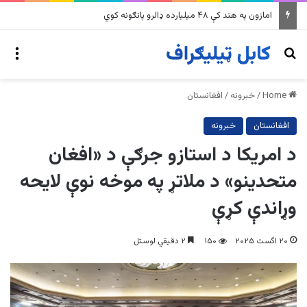
په وینزویلا کې زورورو زلزلو پراخ زیانونه اړولي
nu
Search for
Home
/
خبرونه
/
افغانستان
افغانستان
خبرونه
د امریکا د استازو جرګې د «افغان
متحدینو» د ملاتړ په موخه نوې لایحه
وړاندې کړې
۲۰ اگست ۲۰۲۵
۱۵۰
۲ دقیقي لوستل