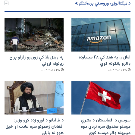
د ټیګنالوژۍ وروستي پرمختګونه
امازون په هند کې ۴۸ میلیارده
په وینزویلا کې زورورو زلزلو پراخ
ډالرو پانګونه کوي
زیانونه اړولي
۲۵ Jun ۲۰۲۶
۲۵ Jun ۲۰۲۶
سویس د افغانستان د بشري
د طالبانو د لوړو زده کړو وزیر:
مرستو صندوق سره نږدې دوه
افغانان زخمونو سره عادت او خپل
میلیونه ډالر مرسته کوي
هوډ نه بایلي