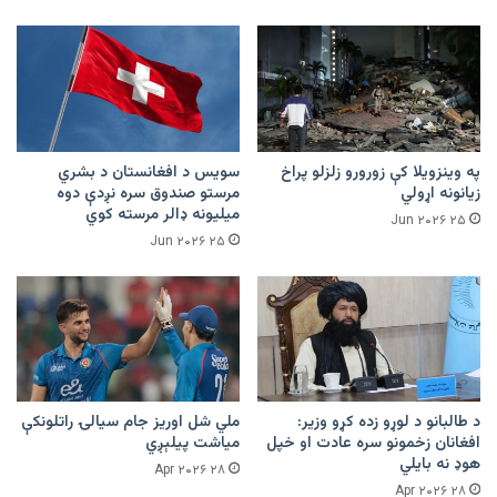
په وینزویلا کې زورورو زلزلو پراخ
سویس د افغانستان د بشري
زیانونه اړولي
مرستو صندوق سره نږدې دوه
میلیونه ډالر مرسته کوي
۲۵ Jun ۲۰۲۶
۲۵ Jun ۲۰۲۶
د طالبانو د لوړو زده کړو وزیر:
ملي شل اوریز جام سیالۍ راتلونکې
افغانان زخمونو سره عادت او خپل
میاشت پیلېږي
هوډ نه بایلي
۲۸ Apr ۲۰۲۶
۲۸ Apr ۲۰۲۶