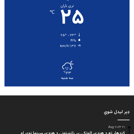
۲۵
نری باران
℃
۲۵º - ۲۳º
۴۱%
۱.۳۷ km/h
۲۳
℃
سه شنبه
ډېر لیدل شوي
۳۱ Aug ۲۰۲۴
کندهار ته د هندۍ الوتکې پر راتښتونې د هندۍ سینما نوی او