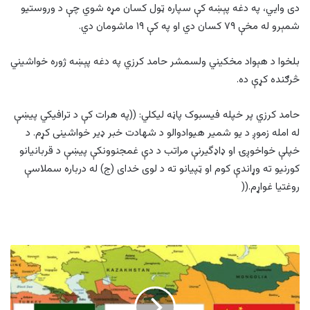
دی وايي، په دغه پېښه کې سپاره ټول کسان مړه شوي چې د وروستيو
شمېرو له مخې ۷۹ کسان دي او په کې ۱۹ ماشومان دي.
بلخوا د هېواد مخکیني ولسمشر حامد کرزي په دغه پېښه ژوره خواشيني
څرګنده کړې ده.
حامد کرزي پر خپله فیسبوک پاڼه لیکلي: ((‏په هرات کې د ترافیکي پیښې
له امله زموږ د یو شمیر هیوادوالو د شهادت خبر ډیر خواشینی کړم. د
خپلې خواخوږۍ او ډاډگیرنې مراتب د دې غمجنوونکې پیښې د قربانیانو
کورنیو ته وړاندې کوم او ټپیانو ته د لوی خدای (ج) له درباره سملاسې
روغتیا غواړم.((
سیاسي
شنونکي:
چین
په
درې