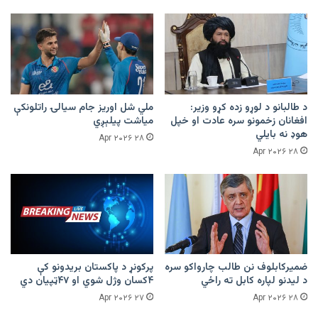
د طالبانو د لوړو زده کړو وزیر:
ملي شل اوریز جام سیالۍ راتلونکې
افغانان زخمونو سره عادت او خپل
میاشت پیلېږي
هوډ نه بایلي
۲۸ Apr ۲۰۲۶
۲۸ Apr ۲۰۲۶
ضمیرکابلوف نن طالب چارواکو سره
پرکونړ د پاکستان بریدونو کې
د لیدنو لپاره کابل ته راځي
۴کسان وژل شوي او ۴۷ټپیان دي
۲۷ Apr ۲۰۲۶
۲۸ Apr ۲۰۲۶