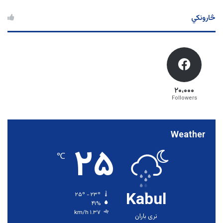
څارونکي
۲۰،۰۰۰
Followers
Weather
۲۵
℃
Kabul
۲۵º - ۲۳º
۴۱%
۱.۳۷ km/h
نری باران