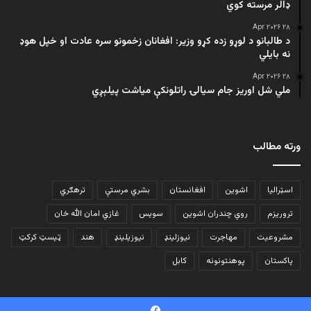
ډالر مرسته کوي
۲۸ Apr ۲۰۲۶
د طالبانو د لوړو زده کړو وزیر: افغانان زخمونو سره عادت او خپل هوډ
نه بایلي
۲۸ Apr ۲۰۲۶
ملي شل اوریز جام سیالۍ راتلونکې میاشت پیلېږي
ورته مطالب
اسټرالیا
اشوین
افغانستان
بشري مرستې
ترهګري
تروریزم
روي چندران اشوین
سویس
غازي امان الله خان
مشروعیت
مهاجرت
نیوزلینډ
نیوزیلینډ
هند
ټیسټ کرکټ
پاکستان
پوهنتونونه
کابل