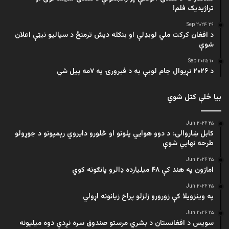
تراژيديک فلم!
۲۹ Sep ۲۰۲۴
د افغان کرکت ملي لوبډلې او بنګله دیش ترمنځ د سیالیو نیټې اعلان
شوې
۱۰ Sep ۲۰۲۵
د ۲۰۲۶ نړیوال جام لوبې به د فبرورۍ په ۷مه پیل شي
بیا ځلې کتل شوي
۲۵ Jun ۲۰۲۶
کابل ښاروالۍ: د دوو هوايي پلونو او څلورو دایروي رېمپونو د جوړولو
طرحه نهایي شوې
۲۵ Jun ۲۰۲۶
امازون په هند کې ۴۸ میلیارده ډالرو پانګونه کوي
۲۵ Jun ۲۰۲۶
په وینزویلا کې زورورو زلزلو پراخ زیانونه اړولي
۲۵ Jun ۲۰۲۶
سویس د افغانستان د بشري مرستو صندوق سره نږدې دوه میلیونه