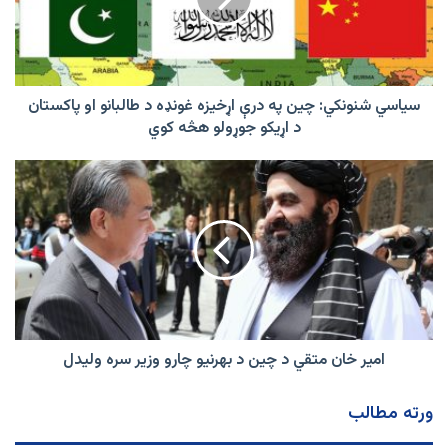
اړخیزه
غونډه
د
طالبانو
او
سیاسي شنونکي: چین په درې اړخیزه غونډه د طالبانو او پاکستان
پاکستان
د اړیکو جوړولو هڅه کوي
د
اړیکو
امیر
جوړولو
خان
هڅه
متقي
کوي
د
چین
د
بهرنيو
چارو
وزیر
سره
امیر خان متقي د چین د بهرنيو چارو وزیر سره ولیدل
ولیدل
ورته مطالب