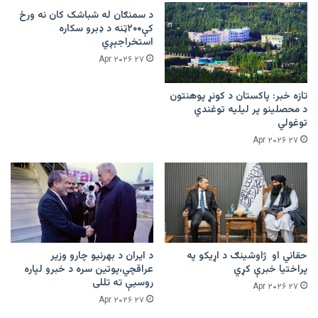
د سمنګان له شباشک کان نه ورځ
کې۲۰۰ټنه د ډبرو سکاره
استخراجېږي
۲۷ Apr ۲۰۲۶
تازه خبر: پاکستان د کونړ پوهنتون
د محصلینو پر لیلیه توغندي
توغولي
۲۷ Apr ۲۰۲۶
حقاني او ژاوشینګ د اړیکو په
د ایران د بهرنیو چارو وزیر
پراختیا خبرې کړي
عراقچي،پوتین سره د خبرو لپاره
روسیې ته تللی
۲۷ Apr ۲۰۲۶
۲۷ Apr ۲۰۲۶