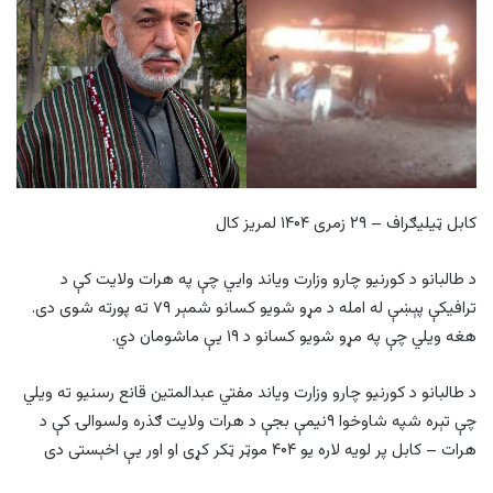
کابل ټيلیګراف – ۲۹ زمری ۱۴۰۴ لمریز کال
د طالبانو د کورنيو چارو وزارت وياند وايي چې په هرات ولايت کې د
ترافيکې پېښې له امله د مړو شویو کسانو شمېر ۷۹ ته پورته شوی دی.
هغه ويلي چې په مړو شويو کسانو د ۱۹ یې ماشومان دي.
د طالبانو د کورنيو چارو وزارت وياند مفتي عبدالمتین قانع رسنیو ته ويلي
چې تېره شپه شاوخوا ۹نیمې بجې د هرات ولايت ګذره ولسوالۍ کې د
هرات – کابل پر لویه لاره يو ۴۰۴ موټر ټکر کړی او اور يې اخېستی دی