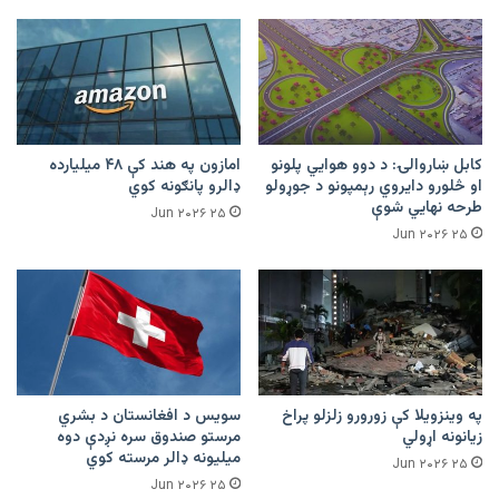
کابل ښاروالۍ: د دوو هوايي پلونو
امازون په هند کې ۴۸ میلیارده
او څلورو دایروي رېمپونو د جوړولو
ډالرو پانګونه کوي
طرحه نهایي شوې
۲۵ Jun ۲۰۲۶
۲۵ Jun ۲۰۲۶
په وینزویلا کې زورورو زلزلو پراخ
سویس د افغانستان د بشري
زیانونه اړولي
مرستو صندوق سره نږدې دوه
میلیونه ډالر مرسته کوي
۲۵ Jun ۲۰۲۶
۲۵ Jun ۲۰۲۶