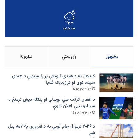
۲۳
℃
سه شنبه
مشهور
وروستي
نظرونه
کندهار ته د هندۍ الوتکې پر راتښتونې د هندۍ
سینما نوی او تراژيديک فلم!
۳۱ Aug ۲۰۲۴
د افغان کرکت ملي لوبډلې او بنګله دیش ترمنځ د
سیالیو نیټې اعلان شوې
۲۹ Sep ۲۰۲۴
د ۲۰۲۶ نړیوال جام لوبې به د فبرورۍ په ۷مه پیل
شي