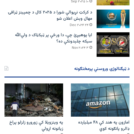
۱۰ Sep ۲۰۲۵
د کرکټ نړیوالې شورا د ۲۰۲۵ کال د چمپینز ټرافۍ
مهال وېش اعلان شو
۲۴ Dec ۲۰۲۴
ایا پوهیږئ چې، دا ورځې پر ټيکټاک د ولي‌الله
سیکه چلېدونکې ده؟
۳ Nov ۲۰۲۴
د ټیګنالوژۍ وروستي پرمختګونه
امازون په هند کې ۴۸ میلیارده
په وینزویلا کې زورورو زلزلو پراخ
ډالرو پانګونه کوي
زیانونه اړولي