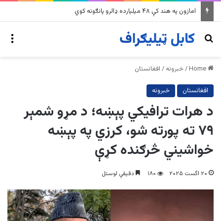
په وینزویلا کې زورورو زلزلو پراخ زیانونه اړولي
nu
Search for
Home
/
خبرونه
/
افغانستان
افغانستان
خبرونه
د هرات ترافيکي پېښه؛ د مړو شمېر
۷۹ ته پورته شو، کرزي په پېښه
خواشیني څرګنده کړې
۲۰ اگست ۲۰۲۵
۱۸۰
دقیقې لوستل