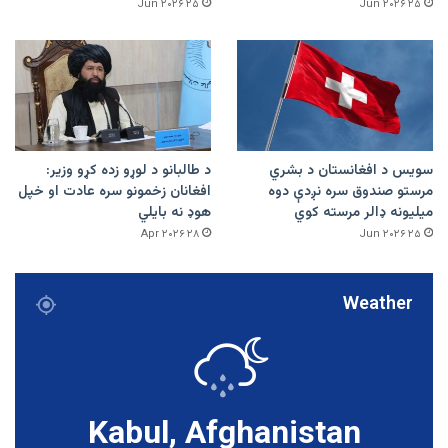
۲۵ Jun ۲۰۲۶
۲۵ Jun ۲۰۲۶
سویس د افغانستان د بشري
د طالبانو د لوړو زده کړو وزیر:
مرستو صندوق سره نږدې دوه
افغانان زخمونو سره عادت او خپل
میلیونه ډالر مرسته کوي
هوډ نه بایلي
۲۸ Apr ۲۰۲۶
۲۵ Jun ۲۰۲۶
Weather
Kabul, Afghanistan