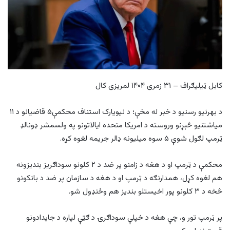
کابل ټیلیګراف – ۳۱ زمری ۱۴۰۴ لمریزی کال
د بهرنیو رسنیو د خبر له مخې؛ د نیویارک استناف محکمې۵ قاضیانو د ۱۱
میاشتنیو څېړنو وروسته د امریکا متحده ایالاتونو په ولسمشر ډونالډ
ټرمپ لګول شوې ۵ سوه میلیونه ډالر جریمه لغوه کړه.
محکمې د ټرمپ او د هغه د زامنو پر ضد د ۲ کلونو سوداګریز بندیزونه
هم لغوه کړل، همدارنګه د ټرمپ او د هغه د سازمان پر ضد د بانکونو
څخه د ۳ کلونو پور اخیستلو بندیز هم وځنډول شو.
پر ټرمپ تور و، چې هغه د خپلې سوداګرۍ د ګټې لپاره د جایدادونو