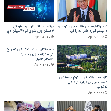
ضمیرکابلوف نن طالب چارواکو سره
پرکونړ د پاکستان بریدونو کې
د لیدنو لپاره کابل ته راځي
۴کسان وژل شوي او ۴۷ټپیان دي
۲۷ Apr ۲۰۲۶
۲۸ Apr ۲۰۲۶
د سمنګان له شباشک کان نه ورځ
کې۲۰۰ټنه د ډبرو سکاره
استخراجېږي
۲۷ Apr ۲۰۲۶
تازه خبر: پاکستان د کونړ پوهنتون
د محصلینو پر لیلیه توغندي
توغولي
۲۷ Apr ۲۰۲۶