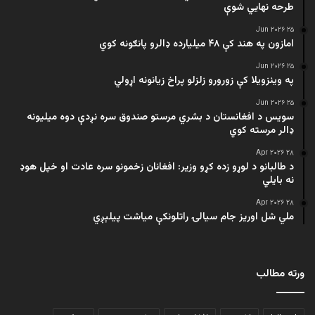
طرحه نهایي شوې
۲۵ Jun ۲۰۲۶
امازون په هند کې ۴۸ میلیارده ډالرو پانګونه کوي
۲۵ Jun ۲۰۲۶
په وینزویلا کې زورورو زلزلو پراخ زیانونه اړولي
۲۵ Jun ۲۰۲۶
سویس د افغانستان د بشري مرستو صندوق سره نږدې دوه میلیونه
ډالر مرسته کوي
۲۸ Apr ۲۰۲۶
د طالبانو د لوړو زده کړو وزیر: افغانان زخمونو سره عادت او خپل هوډ
نه بایلي
۲۸ Apr ۲۰۲۶
ملي شل اوریز جام سیالۍ راتلونکې میاشت پیلېږي
ورته مطالب