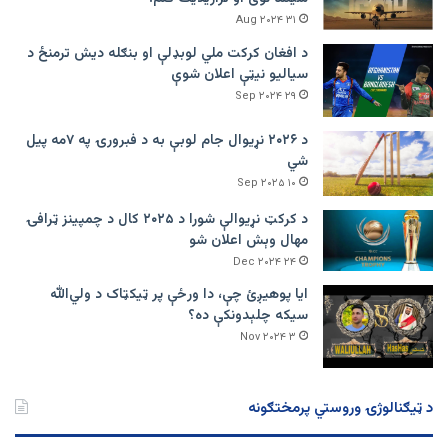
۳۱ Aug ۲۰۲۴
د افغان کرکت ملي لوبډلې او بنګله دیش ترمنځ د
سیالیو نیټې اعلان شوې
۲۹ Sep ۲۰۲۴
د ۲۰۲۶ نړیوال جام لوبې به د فبرورۍ په ۷مه پیل
شي
۱۰ Sep ۲۰۲۵
د کرکټ نړیوالې شورا د ۲۰۲۵ کال د چمپینز ټرافۍ
مهال وېش اعلان شو
۲۴ Dec ۲۰۲۴
ایا پوهیږئ چې، دا ورځې پر ټيکټاک د ولي‌الله
سیکه چلېدونکې ده؟
۳ Nov ۲۰۲۴
د ټیګنالوژۍ وروستي پرمختګونه