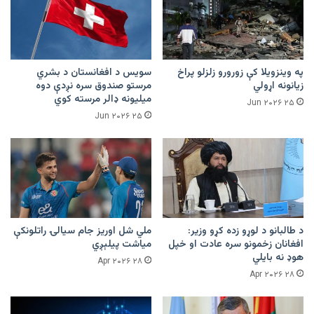
په وینزویلا کې زورورو زلزلو پراخ
سویس د افغانستان د بشري
زیانونه اړولي
مرستو صندوق سره نږدې دوه
میلیونه ډالر مرسته کوي
۲۵ Jun ۲۰۲۶
۲۵ Jun ۲۰۲۶
د طالبانو د لوړو زده کړو وزیر:
ملي شل اوریز جام سیالۍ راتلونکې
افغانان زخمونو سره عادت او خپل
میاشت پیلېږي
هوډ نه بایلي
۲۸ Apr ۲۰۲۶
۲۸ Apr ۲۰۲۶