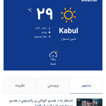
Weather
۲۹
℃
Kabul
۲۹º - ۲۲º
۲۷%
۱.۹۳ km/h
شین اسمان
۳۰
℃
شنبه
مشهور
وروستي
نظرونه
کندهار ته د هندۍ الوتکې پر راتښتونې د هندۍ
سینما نوی او تراژيديک فلم!