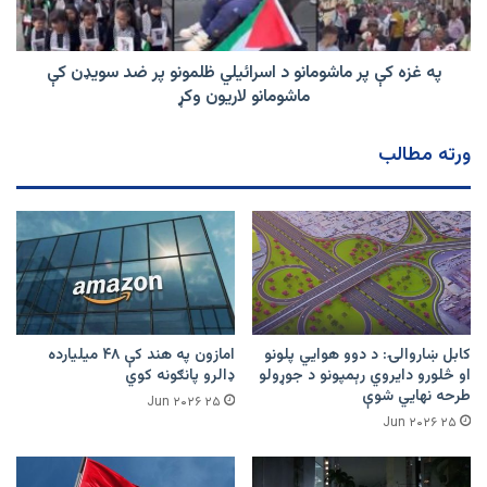
اسرائیلي
ظلمونو
پر
ضد
په غزه کې پر ماشومانو د اسرائیلي ظلمونو پر ضد سویډن کې
سویډن
ماشومانو لاریون وکړ
کې
ماشومانو
ورته مطالب
لاریون
وکړ
کابل ښاروالۍ: د دوو هوايي پلونو
امازون په هند کې ۴۸ میلیارده
او څلورو دایروي رېمپونو د جوړولو
ډالرو پانګونه کوي
طرحه نهایي شوې
۲۵ Jun ۲۰۲۶
۲۵ Jun ۲۰۲۶