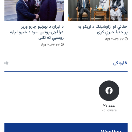
حقاني او ژاوشینګ د اړیکو په
د ایران د بهرنیو چارو وزیر
پراختیا خبرې کړي
عراقچي،پوتین سره د خبرو لپاره
روسیې ته تللی
۲۷ Apr ۲۰۲۶
۲۷ Apr ۲۰۲۶
څارونکي
۲۰،۰۰۰
Followers