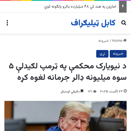
په وینزویلا کې زورورو زلزلو پراخ زیانونه اړولي
nu
Search for
Home
/
خبرونه
خبرونه
نړۍ
د نیویارک محکمې په ټرمپ لګیدلې ۵
سوه میلیونه ډالر جرمانه لغوه کړه
۲۲ اگست ۲۰۲۵
۱۲۱
دقیقې لوستل