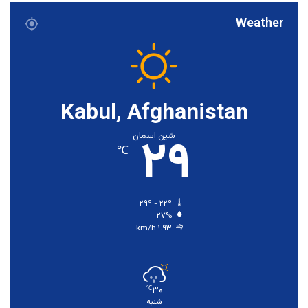
Weather
Kabul, Afghanistan
۲۹
شین اسمان
℃
۲۹º - ۲۲º
۲۷%
۱.۹۳ km/h
۳۰
℃
شنبه