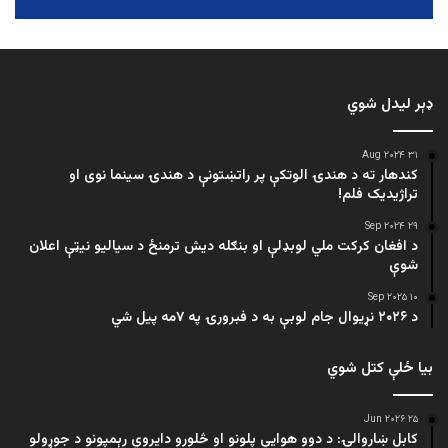
ډېر لیدل شوي
۳۱ Aug ۲۰۲۴
کندهار ته د هندۍ الوتکې پر راتښتونې د هندۍ سینما نوی او
تراژيديک فلم!
۲۹ Sep ۲۰۲۴
د افغان کرکت ملي لوبډلې او بنګله دیش ترمنځ د سیالیو نیټې اعلان
شوې
۱۰ Sep ۲۰۲۵
د ۲۰۲۶ نړیوال جام لوبې به د فبرورۍ په ۷مه پیل شي
بیا ځلې کتل شوي
۲۵ Jun ۲۰۲۶
کابل ښاروالۍ: د دوو هوايي پلونو او څلورو دایروي رېمپونو د جوړولو