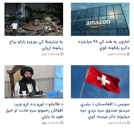
امازون په هند کې ۴۸ میلیارده
په وینزویلا کې زورورو زلزلو پراخ
ډالرو پانګونه کوي
زیانونه اړولي
۲۵ Jun ۲۰۲۶
۲۵ Jun ۲۰۲۶
سویس د افغانستان د بشري
د طالبانو د لوړو زده کړو وزیر:
مرستو صندوق سره نږدې دوه
افغانان زخمونو سره عادت او خپل
میلیونه ډالر مرسته کوي
هوډ نه بایلي
۲۸ Apr ۲۰۲۶
۲۵ Jun ۲۰۲۶