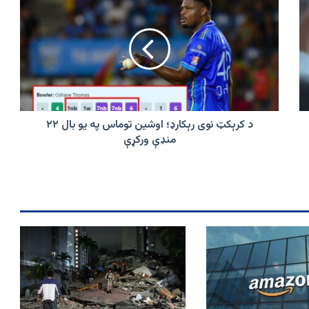
کرېکټ
نوی
رېکارډ؛
اوشین
توماس
په
یو
بال
۲۲
د کرېکټ نوی رېکارډ؛ اوشین توماس په یو بال ۲۲
منډې
منډې ورکړې
ورکړې