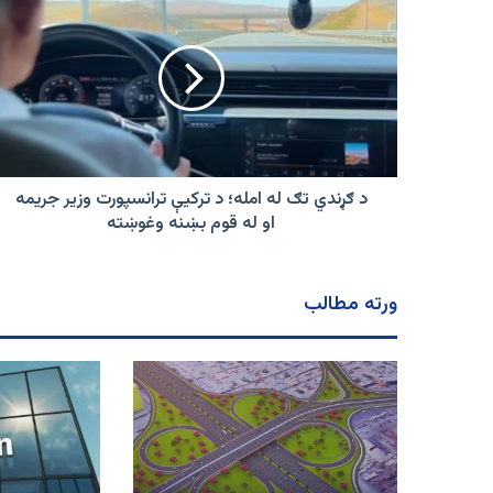
ګړندي
تګ
له
امله؛
د
ترکیې
ترانسپورت
وزیر
جریمه
د ګړندي تګ له امله؛ د ترکیې ترانسپورت وزیر جریمه
او
او له قوم بښنه وغوښته
له
قوم
بښنه
ورته مطالب
وغوښته