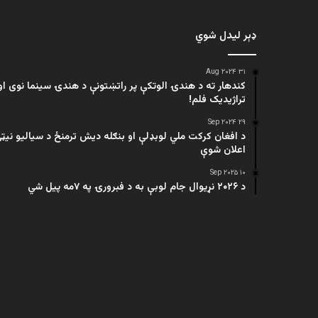
ډېر لیدل شوي
۳۱ Aug ۲۰۲۴
کندهار ته د هندۍ الوتکې پر راتښتونې د هندۍ سینما نوی او
تراژيديک فلم!
۲۹ Sep ۲۰۲۴
د افغان کرکت ملي لوبډلې او بنګله دیش ترمنځ د سیالیو نیټ
اعلان شوې
۱۰ Sep ۲۰۲۵
د ۲۰۲۶ نړیوال جام لوبې به د فبرورۍ په ۷مه پیل شي