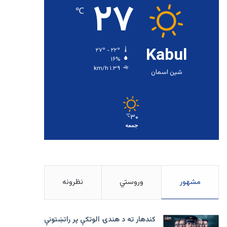
۲۷
℃
Kabul
۲۷º - ۲۲º
۱۶%
۱.۳۹ km/h
شین اسمان
۳۰
℃
جمعه
مشهور
وروستي
نظرونه
کندهار ته د هندۍ الوتکې پر راتښتونې