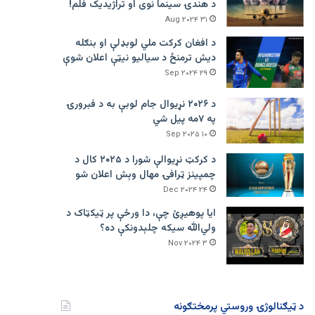
د هندۍ سینما نوی او تراژيديک فلم!
۳۱ Aug ۲۰۲۴
د افغان کرکت ملي لوبډلې او بنګله
دیش ترمنځ د سیالیو نیټې اعلان شوې
۲۹ Sep ۲۰۲۴
د ۲۰۲۶ نړیوال جام لوبې به د فبرورۍ
په ۷مه پیل شي
۱۰ Sep ۲۰۲۵
د کرکټ نړیوالې شورا د ۲۰۲۵ کال د
چمپینز ټرافۍ مهال وېش اعلان شو
۲۴ Dec ۲۰۲۴
ایا پوهیږئ چې، دا ورځې پر ټيکټاک د
ولي‌الله سیکه چلېدونکې ده؟
۳ Nov ۲۰۲۴
د ټیګنالوژۍ وروستي پرمختګونه