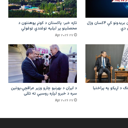
پرکونړ د پاکستان بریدونو کې ۴کسان وژل
تازه خبر: پاکستان د کونړ پوهنتون د
محصلینو پر لیلیه توغندي توغولي
۲۷ Apr ۲۰۲۶
ګ د اړیکو په پراختیا
د ایران د بهرنیو چارو وزیر عراقچي،پوتین
سره د خبرو لپاره روسیې ته تللی
۲۷ Apr ۲۰۲۶