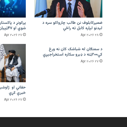
ضمیرکابلوف نن طالب چارواکو سره د
لیدنو لپاره کابل ته راځي
شوي او ۴۷ټپیان دي
۲۷ Apr ۲۰۲۶
۲۸ Apr ۲۰۲۶
د سمنګان له شباشک کان نه ورځ
کې۲۰۰ټنه د ډبرو سکاره استخراجېږي
۲۷ Apr ۲۰۲۶
حقاني او ژاوشین
خبرې کړي
۲۷ Apr ۲۰۲۶