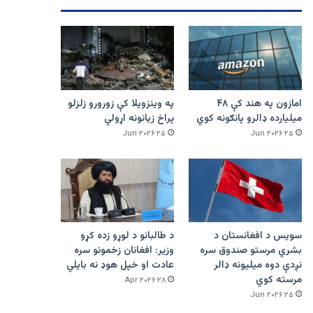
امازون په هند کې ۴۸
په وینزویلا کې زورورو زلزلو
میلیارده ډالرو پانګونه کوي
پراخ زیانونه اړولي
۲۵ Jun ۲۰۲۶
۲۵ Jun ۲۰۲۶
سویس د افغانستان د
د طالبانو د لوړو زده کړو
بشري مرستو صندوق سره
وزیر: افغانان زخمونو سره
نږدې دوه میلیونه ډالر
عادت او خپل هوډ نه بایلي
مرسته کوي
۲۸ Apr ۲۰۲۶
۲۵ Jun ۲۰۲۶