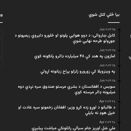
بیا ځلې کتل شوي
ور
۲۵ Jun ۲۰۲۶
کابل ښاروالۍ: د دوو هوايي پلونو او څلورو دایروي رېمپونو د
جوړولو طرحه نهایي شوې
۲۵ Jun ۲۰۲۶
ې
امازون په هند کې ۴۸ میلیارده ډالرو پانګونه کوي
۲۵ Jun ۲۰۲۶
په وینزویلا کې زورورو زلزلو پراخ زیانونه اړولي
۲۵ Jun ۲۰۲۶
سویس د افغانستان د بشري مرستو صندوق سره نږدې دوه
میلیونه ډالر مرسته کوي
۲۸ Apr ۲۰۲۶
د طالبانو د لوړو زده کړو وزیر: افغانان زخمونو سره عادت او
خپل هوډ نه بایلي
۲۸ Apr ۲۰۲۶
ملي شل اوریز جام سیالۍ راتلونکې میاشت پیلېږي