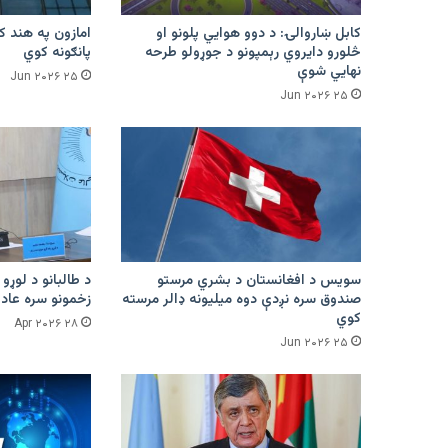
کابل ښاروالۍ: د دوو هوايي پلونو او
څلورو دایروي رېمپونو د جوړولو طرحه
پانګونه کوي
نهایي شوې
۲۵ Jun ۲۰۲۶
۲۵ Jun ۲۰۲۶
سویس د افغانستان د بشري مرستو
د طالبانو د لوړو 
صندوق سره نږدې دوه میلیونه ډالر مرسته
زخمونو سره عادت
کوي
۲۸ Apr ۲۰۲۶
۲۵ Jun ۲۰۲۶