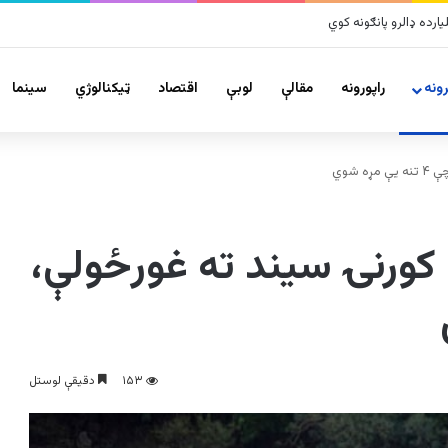
 پراخ زیانونه اړولي
ونه
راپورونه
مقالې
لوبې
اقتصاد
ټیکنالوژي
سينما
 شوي
 کورنۍ سیند ته غورځولې،
۱۵۳
دقیقې لوستل