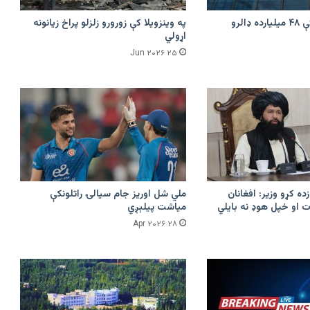
امازون په هند کې ۴۸ میلیارده ډالرو
په وینزویلا کې زورورو زلزلو پراخ زیانونه
اړولي
۲۵ Jun ۲۰۲۶
زده کړو وزیر: افغانان
ملي شل اوریز جام سیالۍ راتلونکې
 او خپل هوډ نه بایلي
میاشت پیلېږي
۲۸ Apr ۲۰۲۶