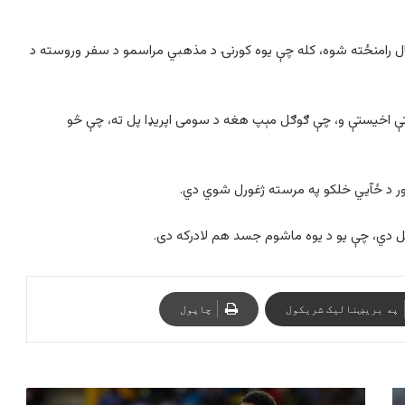
هال رامنځته شوه، کله چې یوه کورنۍ د مذهبي مراسمو د سفر وروسته د
تې اخیستې و، چې ګوګل مېپ هغه د سومی اپریډا پل ته، چې څو
په بریښنالیک شریکول
چاپول
د