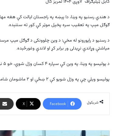
کابل ټیلیګراف ۷وږی ۱۴۰۴ لمریز کال
د هندي رسنیو په وینا، دا پېښه په راجستان ایالت کې هغه م
ګوګل مېپ په تعقیب سره پخپل موټر کې کور ته ستنېده.
د رسنیو د راپورونو له مخې؛ د وین چلوونکی د ګوګل مېپ مرس
میاشتې وړاندې نړیدلی ور برابر کړ او لاندې وغورځېده.
د پولیسو په وینا، په وین کې سپاره ۴ کسان وژل شوي، خو ۵ نور د ځآیي خلکو په مرسته ژغورل شوي دي.
پولیسو ویلي چې په وژل شویو کې ۲ ښځې او ۲ ماشومان شامل دي، چې یو د یوه ماشوم جسد هم لادرکه دی.
شریکول
X
Facebook
د