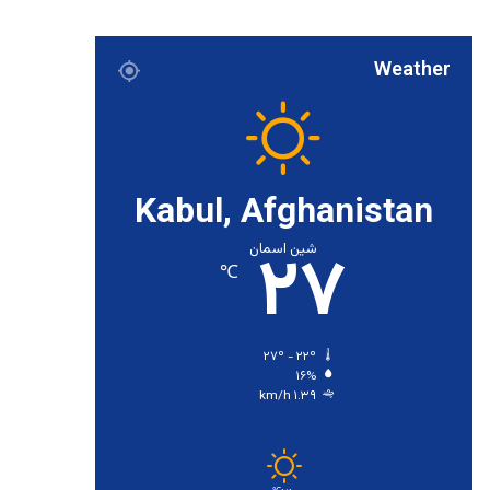
Weather
Kabul, Afghanistan
۲۷
شین اسمان
℃
۲۷º - ۲۲º
۱۶%
۱.۳۹ km/h