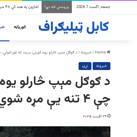
جمعه, اگست 7 2026
په وینزویلا کې زورورو زلزلو
وروستي څه دي!
کورپاڼه
خبر
Home
/
خبرونه
/
د ګوګل مېپ څارلو یوه کورنۍ سیند ته غورځولې، چې ۴ تنه یې مړه
خبرونه
نړۍ
د ګوګل مېپ څارلو یوه
چې ۴ تنه یې مړه شوي
۲۹ اگست ۲۰۲۵