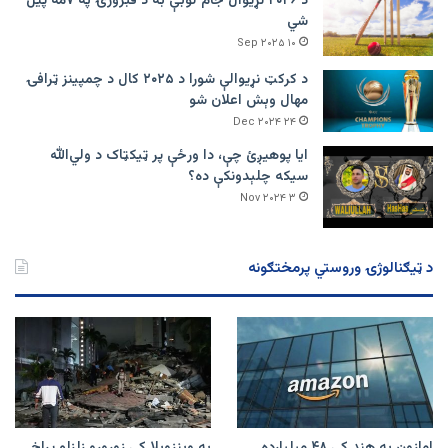
د ۲۰۲۶ نړیوال جام لوبې به د فبرورۍ په ۷مه پیل
شي
۱۰ Sep ۲۰۲۵
د کرکټ نړیوالې شورا د ۲۰۲۵ کال د چمپینز ټرافۍ
مهال وېش اعلان شو
۲۴ Dec ۲۰۲۴
ایا پوهیږئ چې، دا ورځې پر ټيکټاک د ولي‌الله
سیکه چلېدونکې ده؟
۳ Nov ۲۰۲۴
د ټیګنالوژۍ وروستي پرمختګونه