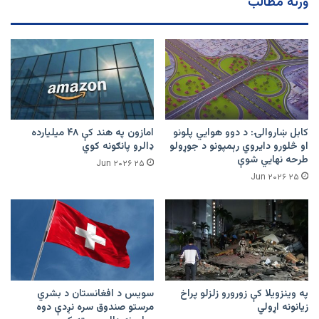
ورته مطالب
او
عریضې
کابل ښاروالۍ: د دوو هوايي پلونو
امازون په هند کې ۴۸ میلیارده
او څلورو دایروي رېمپونو د جوړولو
ډالرو پانګونه کوي
طرحه نهایي شوې
۲۵ Jun ۲۰۲۶
۲۵ Jun ۲۰۲۶
په وینزویلا کې زورورو زلزلو پراخ
سویس د افغانستان د بشري
زیانونه اړولي
مرستو صندوق سره نږدې دوه