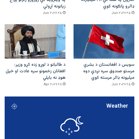
امازون په هند کې ۴۸ میلیارده
په وینزویلا کې زورورو زلزلو پراخ
ډالرو پانګونه کوي
زیانونه اړولي
۲۵ Jun ۲۰۲۶
۲۵ Jun ۲۰۲۶
سویس د افغانستان د بشري
د طالبانو د لوړو زده کړو وزیر:
مرستو صندوق سره نږدې دوه
افغانان زخمونو سره عادت او خپل
میلیونه ډالر مرسته کوي
هوډ نه بایلي
۲۸ Apr ۲۰۲۶
۲۵ Jun ۲۰۲۶
Weather