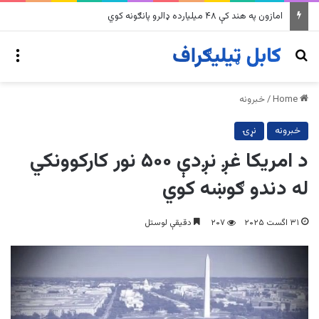
په وینزویلا کې زورورو زلزلو پراخ زیانونه اړولي
nu
Search for
Home
/
خبرونه
خبرونه
نړۍ
د امریکا غږ نږدې ۵۰۰ نور کارکوونکي
له دندو ګوښه کوي
۳۱ اگست ۲۰۲۵
۲۰۷
دقیقې لوستل