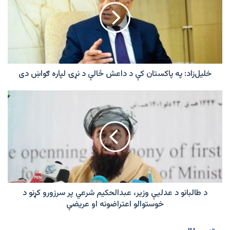
کې
د
داعش
ځالې
د
نړۍ
لپاره
خلیل‌زاد: په پاکستان کې د داعش ځالې د نړۍ لپاره ګواښ دی
ګواښ
دی
د
طالبانو
د
عدلیې
وزیر،
عبدالحکیم
شرعي
پر
سرزورو
کړنو
د طالبانو د عدلیې وزیر، عبدالحکیم شرعي پر سرزورو کړنو د
د
خوستوالو اعتراضونه او عریضې
خوستوالو
اعتراضونه