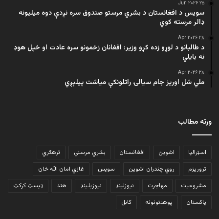
۲۵ Jun ۲۰۲۶
سویس د افغانستان د بشري مرستو صندوق سره نږدې دوه میلیونه
ډالر مرسته کوي
۲۸ Apr ۲۰۲۶
د طالبانو د لوړو زده کړو وزیر: افغانان زخمونو سره عادت او خپل هوډ
نه بایلي
۲۸ Apr ۲۰۲۶
ملي شل اوریز جام سیالۍ راتلونکې میاشت پیلېږي
ورته مطالب
اسټرالیا
اشوین
افغانستان
بشري مرستې
ترهګري
تروریزم
روي چندران اشوین
سویس
غازي امان الله خان
مشروعیت
مهاجرت
نیوزلینډ
نیوزیلینډ
هند
ټیسټ کرکټ
پاکستان
پوهنتونونه
کابل