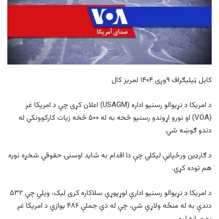
کابل ټیلیګراف ۹وږی ۱۴۰۴ لمریز کال
د امریکا د نړیوالو رسنیو اداره (USAGM) اعلان کړی چې د امریکا غږ
(VOA) او نورو اړوندو رسنیو څخه به له ۵۰۰ څخه زیات کارکوونکي له
دندو ګوښه شي.
د ګارډین ورځپاڼې لیکلي چې دا اقدام به شاید اوسنۍ حقوقي شخړه نوره
هم توده کړي.
د امریکا د نړیوالو رسنیو ادارې لوړپوړې سلاکاره کری لیک، ویلي چې ۵۳۲
دندې به له منځه ولاړې شي، چې له دې جملې ۴۸۶ یوازې د امریکا غږ
پورې اړه لري.