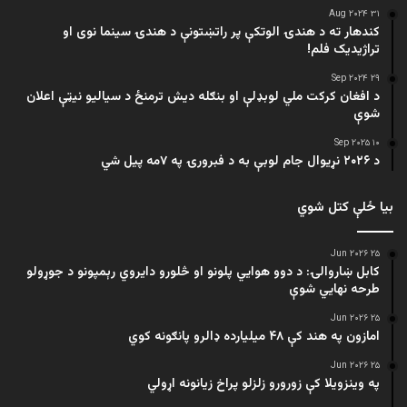
۳۱ Aug ۲۰۲۴
کندهار ته د هندۍ الوتکې پر راتښتونې د هندۍ سینما نوی او
تراژيديک فلم!
۲۹ Sep ۲۰۲۴
د افغان کرکت ملي لوبډلې او بنګله دیش ترمنځ د سیالیو نیټې اعلان
شوې
۱۰ Sep ۲۰۲۵
د ۲۰۲۶ نړیوال جام لوبې به د فبرورۍ په ۷مه پیل شي
بیا ځلې کتل شوي
۲۵ Jun ۲۰۲۶
کابل ښاروالۍ: د دوو هوايي پلونو او څلورو دایروي رېمپونو د جوړولو
طرحه نهایي شوې
۲۵ Jun ۲۰۲۶
امازون په هند کې ۴۸ میلیارده ډالرو پانګونه کوي
۲۵ Jun ۲۰۲۶
په وینزویلا کې زورورو زلزلو پراخ زیانونه اړولي