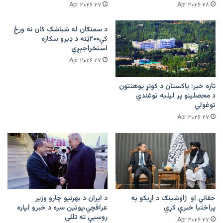
۲۷ Apr ۲۰۲۶
۲۸ Apr ۲۰۲۶
د سمنګان له شباشک کان نه ورځ
کې۲۰۰ټنه د ډبرو سکاره
استخراجېږي
۲۷ Apr ۲۰۲۶
تازه خبر: پاکستان د کونړ پوهنتون
د محصلینو پر لیلیه توغندي
توغولي
۲۷ Apr ۲۰۲۶
حقاني او ژاوشینګ د اړیکو په
د ایران د بهرنیو چارو وزیر
پراختیا خبرې کړي
عراقچي،پوتین سره د خبرو لپاره
روسیې ته تللی
۲۷ Apr ۲۰۲۶