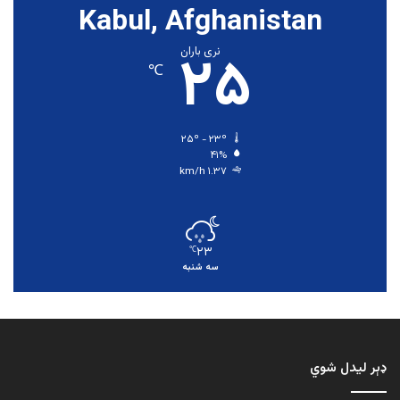
Kabul, Afghanistan
۲۵
نری باران
℃
۲۵º - ۲۳º
۴۱%
۱.۳۷ km/h
۲۳
℃
سه شنبه
ډېر لیدل شوي