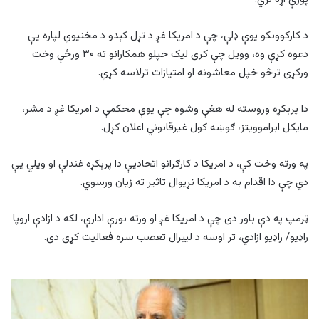
د کارکوونکو یوې ډلې، چې د امریکا غږ د تړل کېدو د مخنیوي لپاره یې
دعوه کړې وه، وویل چې کری لیک خپلو همکارانو ته ۳۰ ورځې وخت
ورکړی ترڅو خپل معاشونه او امتیازات ترلاسه کړي.
دا پرېکړه وروسته له هغې وشوه چې یوې محکمې د امریکا غږ د مشر،
مایکل ابراموویتز، ګوښه کول غیرقانوني اعلان کړل.
په ورته وخت کې، د امریکا د کارګرانو اتحادیې دا پرېکړه غندلې او ویلي یې
دي چې دا اقدام به د امریکا نړیوال تاثیر ته زیان ورسوي.
ټرمپ په دې باور دی چې د امریکا غږ او ورته نورې ادارې، لکه د ازادې اروپا
راډیو/ راډیو ازادي، تر اوسه د لیبرال تعصب سره فعالیت کړی دی.
خلیل‌زاد:
په
پاکستان