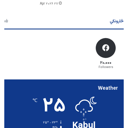
۲۷ Apr ۲۰۲۶
څارونکي
۲۰،۰۰۰
Followers
Weather
۲۵
℃
Kabul
۲۵º - ۲۳º
۴۱%