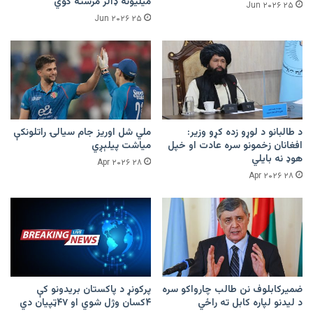
میلیونه ډالر مرسته کوي
۲۵ Jun ۲۰۲۶
۲۵ Jun ۲۰۲۶
د طالبانو د لوړو زده کړو وزیر:
ملي شل اوریز جام سیالۍ راتلونکې
افغانان زخمونو سره عادت او خپل
میاشت پیلېږي
هوډ نه بایلي
۲۸ Apr ۲۰۲۶
۲۸ Apr ۲۰۲۶
ضمیرکابلوف نن طالب چارواکو سره
پرکونړ د پاکستان بریدونو کې
د لیدنو لپاره کابل ته راځي
۴کسان وژل شوي او ۴۷ټپیان دي