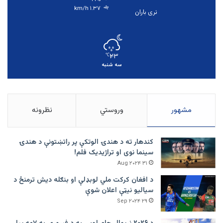
۱.۳۷ km/h
نری باران
۲۳
℃
سه شنبه
مشهور
وروستي
نظرونه
کندهار ته د هندۍ الوتکې پر راتښتونې د هندۍ
سینما نوی او تراژيديک فلم!
۳۱ Aug ۲۰۲۴
د افغان کرکت ملي لوبډلې او بنګله دیش ترمنځ د
سیالیو نیټې اعلان شوې
۲۹ Sep ۲۰۲۴