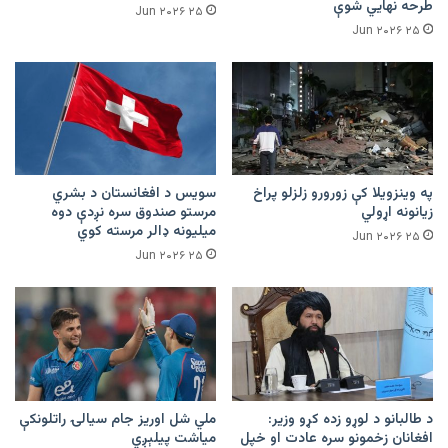
طرحه نهایي شوې
۲۵ Jun ۲۰۲۶
۲۵ Jun ۲۰۲۶
په وینزویلا کې زورورو زلزلو پراخ
سویس د افغانستان د بشري
زیانونه اړولي
مرستو صندوق سره نږدې دوه
میلیونه ډالر مرسته کوي
۲۵ Jun ۲۰۲۶
۲۵ Jun ۲۰۲۶
د طالبانو د لوړو زده کړو وزیر:
ملي شل اوریز جام سیالۍ راتلونکې
افغانان زخمونو سره عادت او خپل
میاشت پیلېږي