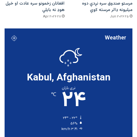
مرستو صندوق سره نږدې دوه
افغانان زخمونو سره عادت او خپل
میلیونه ډالر مرسته کوي
هوډ نه بایلي
۲۸ Apr ۲۰۲۶
۲۵ Jun ۲۰۲۶
Weather
Kabul, Afghanistan
۲۴
نری باران
℃
۲۴º - ۲۲º
۵۶%
۳.۴۱ km/h