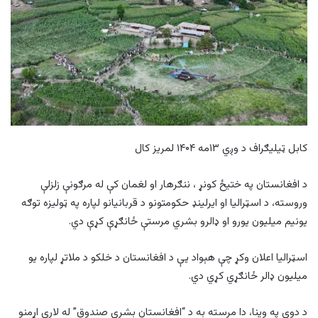
کابل ټیلیګراف د وږي ۱۳مه ۱۴۰۴ لمریز کال
د افغانستان په ختیځ کونړ ، ننګرهار او لغمان کې له مرګونې زلزلې
وروسته، د اسټرالیا او ایرلینډ حکومتونو د قربانیانو لپاره په ټولیزه توګه
یونیم میلیون یورو او ډالرو بشري مرستې ځانګړې کړې دي.
اسټرالیا اعلان وکړ چې هېواد یې د افغانستان د خلکو د ملاتړ لپاره یو
میلیون ډالر ځانګړي کړي دي.
د دوی په وینا، دا مرسته به د “افغانستان بشري صندوق” له لارې اړمنو