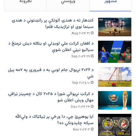
مشهور
وروستي
نظرونه
کندهار ته د هندۍ الوتکې پر راتښتونې د هندۍ
سینما نوی او تراژيديک فلم!
۳۱ Aug ۲۰۲۴
د افغان کرکت ملي لوبډلې او بنګله دیش ترمنځ د
سیالیو نیټې اعلان شوې
۲۹ Sep ۲۰۲۴
د ۲۰۲۶ نړیوال جام لوبې به د فبرورۍ په ۷مه پیل
شي
۱۰ Sep ۲۰۲۵
د کرکټ نړیوالې شورا د ۲۰۲۵ کال د چمپینز ټرافۍ
مهال وېش اعلان شو
۲۴ Dec ۲۰۲۴
ایا پوهیږئ چې، دا ورځې پر ټيکټاک د ولي‌الله
سیکه چلېدونکې ده؟
۳ Nov ۲۰۲۴