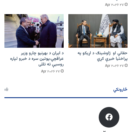
۲۷ Apr ۲۰۲۶
حقاني او ژاوشینګ د اړیکو په
د ایران د بهرنیو چارو وزیر
پراختیا خبرې کړي
عراقچي،پوتین سره د خبرو لپاره
روسیې ته تللی
۲۷ Apr ۲۰۲۶
۲۷ Apr ۲۰۲۶
څارونکي