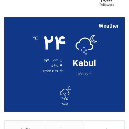
۲۰،۰۰۰
Followers
Weather
۲۴
℃
Kabul
۲۴º - ۲۲º
۵۶%
۳.۴۱ km/h
نری باران
۲۵
℃
شنبه