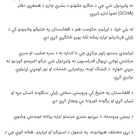
ته ولیږدول شي چې د ملګرو ملتونو د بشري چارو د همغږۍ دفتر
(OCHA) لخوا اداره کیږي.
له بلې خوا، د ایرلینډ حکومت هم د افغانستان په ختیځو ولایتونو کې د
زلزلې قربانیانو لپاره پنځه لکه یورو ځانګړې کړې دي.
ایرلینډي رسنیو راپور ورکړی چې دا اندازه به د سره صلیب او سرې
میاشتې ټولنې نړیوال فدراسیون ته ولیږدول شي ترڅو اغیزمنو کورنیو ته
بیړني خواړه، د څښاک اوبه، روغتیایی خدمات او نور لومړني اړتیاوې
برابرې کړي.
د افغانستان په ختیځ کې وروستۍ سختې زلزلې سلګونه کسان مړه او
ټپیان کړي او زرګونه کورونه یې ویجاړ کړي دي.
د پیښې وروسته، د بیړنیو بشري مرستو لپاره پراخه غوښتنې وشوې.
د نړۍ مختلف هېوادونه، په شمول د اسټرالیا او ایرلینډ، هڅه کوي چې د