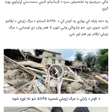
مالي سرچینو په تخصیص سره د قربانیانو ځینې سمدستي اړتیاوې پوره
کړي.
په دغه زلزله کې یوازې په کونړ کې د ۵۸۴۵ کسانو د مرګ ژوبلې د ارقامو
تائید شوی دی، خو چارواکي وایي لټون لا هم روان دی اوښایي د مرګ
ژوبلې ارقام نور هم لوړ شي.
د
کونړ
د
زلزلې
د
مرګ
ژوبلې
شمېره
۵۸۴۵
تنو
د کونړ د زلزلې د مرګ ژوبلې شمېره ۵۸۴۵ تنو ته لوړه شوه
ته
لوړه
خلیلزاد: