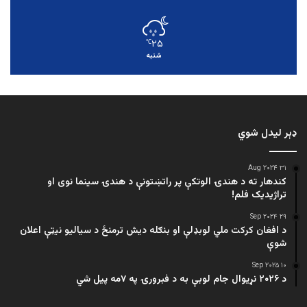
۲۵
℃
شنبه
ډېر لیدل شوي
۳۱ Aug ۲۰۲۴
کندهار ته د هندۍ الوتکې پر راتښتونې د هندۍ سینما نوی او
تراژيديک فلم!
۲۹ Sep ۲۰۲۴
د افغان کرکت ملي لوبډلې او بنګله دیش ترمنځ د سیالیو نیټې اعلان
شوې
۱۰ Sep ۲۰۲۵
د ۲۰۲۶ نړیوال جام لوبې به د فبرورۍ په ۷مه پیل شي