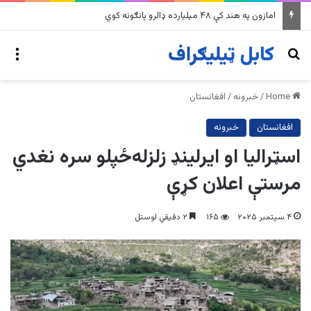
په وینزویلا کې زورورو زلزلو پراخ زیانونه اړولي
nu
Search for
Home
/
خبرونه
/
افغانستان
افغانستان
خبرونه
اسټرالیا او ایرلینډ زلزله‌ځپلو سره نغدي
مرستې اعلان کړې
۴ سپتمبر ۲۰۲۵
۱۶۵
۲ دقیقي لوستل