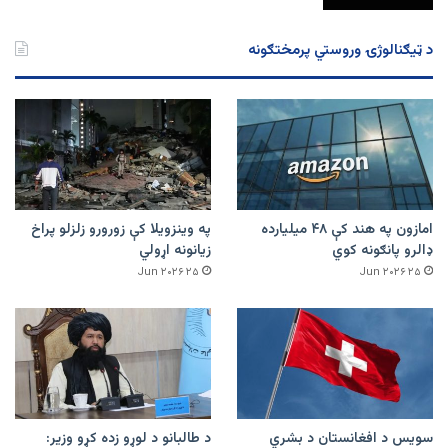
د ټیګنالوژۍ وروستي پرمختګونه
امازون په هند کې ۴۸ میلیارده
په وینزویلا کې زورورو زلزلو پراخ
ډالرو پانګونه کوي
زیانونه اړولي
۲۵ Jun ۲۰۲۶
۲۵ Jun ۲۰۲۶
سویس د افغانستان د بشري
د طالبانو د لوړو زده کړو وزیر: