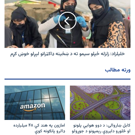
شوه
زلزله
ځپلو
سیمو
ته
د
ښځینه
ډاکټرانو
لېږلو
خوښ
خلیلزاد: زلزله ځپلو سیمو ته د ښځینه ډاکټرانو لېږلو خوښ کړم
کړم
ورته مطالب
کابل ښاروالۍ: د دوو هوايي پلونو
امازون په هند کې ۴۸ میلیارده
او څلورو دایروي رېمپونو د جوړولو
ډالرو پانګونه کوي