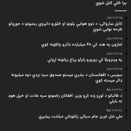
بیا ځلې کتل شوي
۲۵ Jun ۲۰۲۶
کابل ښاروالۍ: د دوو هوايي پلونو او څلورو دایروي رېمپونو د جوړولو
طرحه نهایي شوې
۲۵ Jun ۲۰۲۶
امازون په هند کې ۴۸ میلیارده ډالرو پانګونه کوي
۲۵ Jun ۲۰۲۶
په وینزویلا کې زورورو زلزلو پراخ زیانونه اړولي
۲۵ Jun ۲۰۲۶
سویس د افغانستان د بشري مرستو صندوق سره نږدې دوه میلیونه
ډالر مرسته کوي
۲۸ Apr ۲۰۲۶
د طالبانو د لوړو زده کړو وزیر: افغانان زخمونو سره عادت او خپل هوډ
نه بایلي
۲۸ Apr ۲۰۲۶
ملي شل اوریز جام سیالۍ راتلونکې میاشت پیلېږي