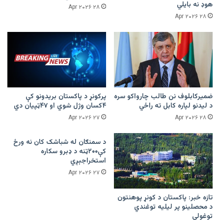
هوډ نه بایلي
۲۸ Apr ۲۰۲۶
۲۸ Apr ۲۰۲۶
ضمیرکابلوف نن طالب چارواکو سره
پرکونړ د پاکستان بریدونو کې
د لیدنو لپاره کابل ته راځي
۴کسان وژل شوي او ۴۷ټپیان دي
۲۷ Apr ۲۰۲۶
۲۸ Apr ۲۰۲۶
د سمنګان له شباشک کان نه ورځ
کې۲۰۰ټنه د ډبرو سکاره
استخراجېږي
۲۷ Apr ۲۰۲۶
تازه خبر: پاکستان د کونړ پوهنتون
د محصلینو پر لیلیه توغندي
توغولي