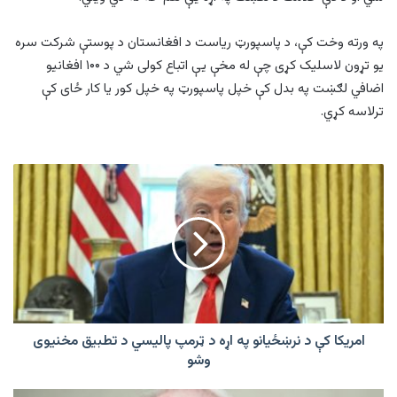
په ورته وخت کې، د پاسپورټ ریاست د افغانستان د پوستې شرکت سره
یو تړون لاسلیک کړی چې له مخې یې اتباع کولی شي د ۱۰۰ افغانیو
اضافي لګښت په بدل کې خپل پاسپورټ په خپل کور یا کار ځای کې
ترلاسه کړي.
امریکا
کې
د
نرښځیانو
په
اړه
د
ټرمپ
پالیسي
د
امریکا کې د نرښځیانو په اړه د ټرمپ پالیسي د تطبیق مخنیوی
تطبیق
وشو
مخنیوی
وشو