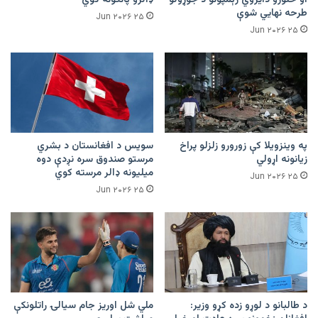
طرحه نهایي شوې
۲۵ Jun ۲۰۲۶
۲۵ Jun ۲۰۲۶
په وینزویلا کې زورورو زلزلو پراخ
سویس د افغانستان د بشري
زیانونه اړولي
مرستو صندوق سره نږدې دوه
میلیونه ډالر مرسته کوي
۲۵ Jun ۲۰۲۶
۲۵ Jun ۲۰۲۶
د طالبانو د لوړو زده کړو وزیر:
ملي شل اوریز جام سیالۍ راتلونکې