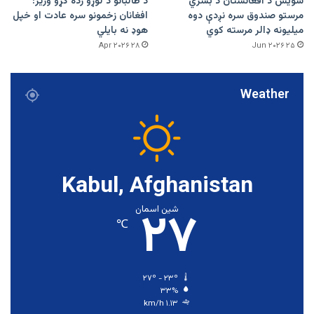
سویس د افغانستان د بشري
د طالبانو د لوړو زده کړو وزیر:
مرستو صندوق سره نږدې دوه
افغانان زخمونو سره عادت او خپل
میلیونه ډالر مرسته کوي
هوډ نه بایلي
۲۸ Apr ۲۰۲۶
۲۵ Jun ۲۰۲۶
Weather
Kabul, Afghanistan
۲۷
شین اسمان
℃
۲۷º - ۲۳º
۳۳%
۱.۱۳ km/h