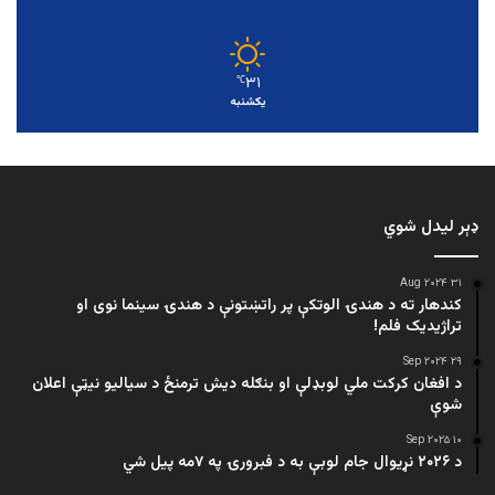
۳۱
℃
یکشنبه
ډېر لیدل شوي
۳۱ Aug ۲۰۲۴
کندهار ته د هندۍ الوتکې پر راتښتونې د هندۍ سینما نوی او
تراژيديک فلم!
۲۹ Sep ۲۰۲۴
د افغان کرکت ملي لوبډلې او بنګله دیش ترمنځ د سیالیو نیټې اعلان
شوې
۱۰ Sep ۲۰۲۵
د ۲۰۲۶ نړیوال جام لوبې به د فبرورۍ په ۷مه پیل شي