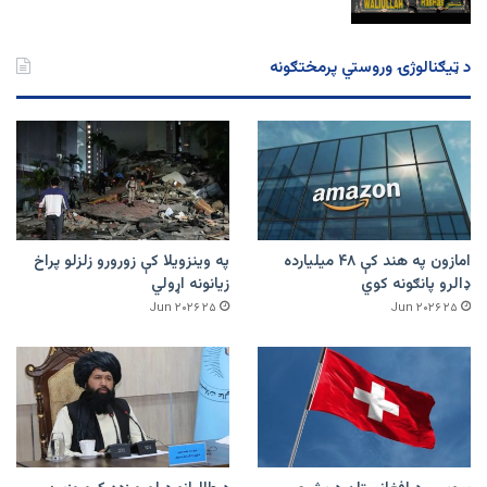
د ټیګنالوژۍ وروستي پرمختګونه
امازون په هند کې ۴۸ میلیارده
په وینزویلا کې زورورو زلزلو پراخ
ډالرو پانګونه کوي
زیانونه اړولي
۲۵ Jun ۲۰۲۶
۲۵ Jun ۲۰۲۶