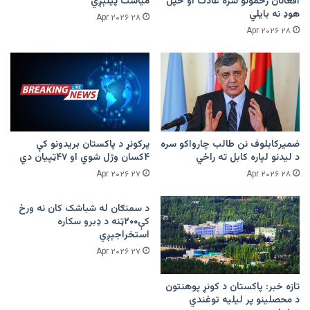
افغانان زخمونو سره عادت او خپل
میاشت پیلېږي
هوډ نه بایلي
۲۸ Apr ۲۰۲۶
۲۸ Apr ۲۰۲۶
ضمیرکابلوف نن طالب چارواکو سره
پرکونړ د پاکستان بریدونو کې
د لیدنو لپاره کابل ته راځي
۴کسان وژل شوي او ۴۷ټپیان دي
۲۷ Apr ۲۰۲۶
۲۸ Apr ۲۰۲۶
د سمنګان له شباشک کان نه ورځ
کې۲۰۰ټنه د ډبرو سکاره
استخراجېږي
۲۷ Apr ۲۰۲۶
تازه خبر: پاکستان د کونړ پوهنتون
د محصلینو پر لیلیه توغندي