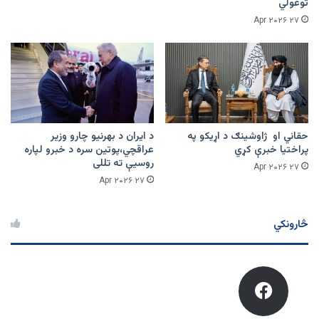
توغولي
۲۷ Apr ۲۰۲۶
حقاني او ژاوشینګ د اړیکو په
د ایران د بهرنیو چارو وزیر
پراختیا خبرې کړي
عراقچي،پوتین سره د خبرو لپاره
روسیې ته تللی
۲۷ Apr ۲۰۲۶
۲۷ Apr ۲۰۲۶
څارونکي