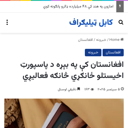
امازون په هند کې ۴۸ میلیارده ډالرو پانګونه کوي
nu
Search for
Home
/
خبرونه
/
افغانستان
افغانستان
خبرونه
افغانستان کې په بېړه د پاسپورټ
اخیستلو ځانګړي څانګه فعالیږي
۵ سپتمبر ۲۰۲۵
۱۶۳
دقیقې لوستل