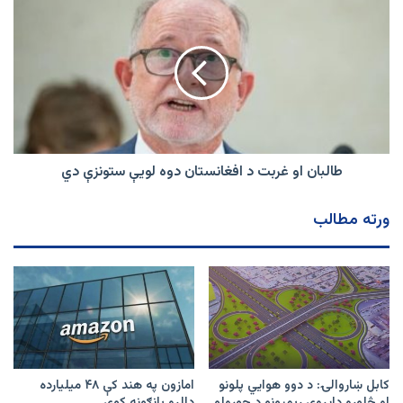
طالبان
او
غربت
د
افغانستان
دوه
لویې
ستونزې
دي
طالبان او غربت د افغانستان دوه لویې ستونزې دي
ورته مطالب
کابل ښاروالۍ: د دوو هوايي پلونو
امازون په هند کې ۴۸ میلیارده
او څلورو دایروي رېمپونو د جوړولو
ډالرو پانګونه کوي