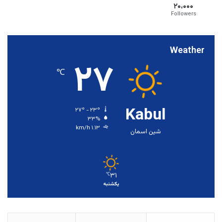
۲۰،۰۰۰
Followers
Weather
۲۷
℃
Kabul
۲۷º - ۲۳º
۳۳%
۱.۱۳ km/h
شین اسمان
۳۱
℃
یکشنبه