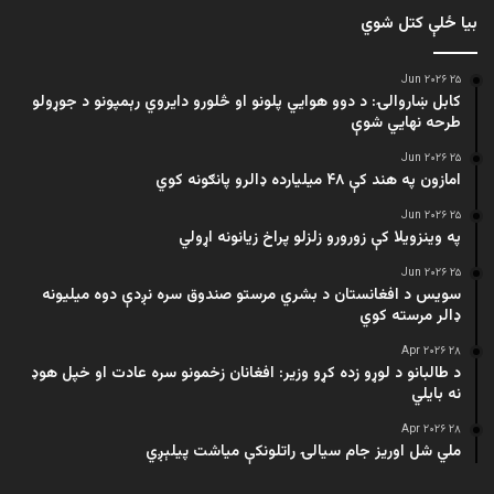
بیا ځلې کتل شوي
۲۵ Jun ۲۰۲۶
کابل ښاروالۍ: د دوو هوايي پلونو او څلورو دایروي رېمپونو د جوړولو
طرحه نهایي شوې
۲۵ Jun ۲۰۲۶
امازون په هند کې ۴۸ میلیارده ډالرو پانګونه کوي
۲۵ Jun ۲۰۲۶
په وینزویلا کې زورورو زلزلو پراخ زیانونه اړولي
۲۵ Jun ۲۰۲۶
سویس د افغانستان د بشري مرستو صندوق سره نږدې دوه میلیونه
ډالر مرسته کوي
۲۸ Apr ۲۰۲۶
د طالبانو د لوړو زده کړو وزیر: افغانان زخمونو سره عادت او خپل هوډ
نه بایلي
۲۸ Apr ۲۰۲۶
ملي شل اوریز جام سیالۍ راتلونکې میاشت پیلېږي