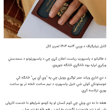
کابل ټیلیګراف د وږبي ۱۴مه ۱۴۰۴ لمریز کال
د طالبانو د پاسپورټ ریاست اعلان کړی چې د پاسپورټونو د سمدستي
ورکړې لپاره یوه ځانګړې څانګه جوړوي.
د دې ادارې ویاند عمر لوګري وویل چې په “وي آي پي” څانګه کې
غوښتونکي کولی شي خپل پاسپورټ د نیم ساعت څخه تر یو ساعت
پورې ترلاسه کړي.
هغه دا نه دي ویلي چې کوم کسان او په کومو شرایطو دا خدمت کارولی
شي او د دې خدمت د لګښت په اړه یې هم څه نه دي ویلي.