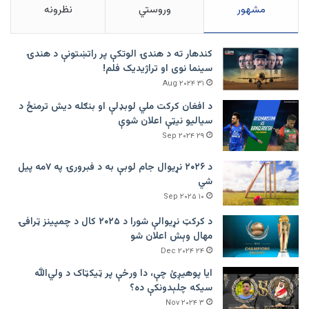
مشهور
وروستي
نظرونه
کندهار ته د هندۍ الوتکې پر راتښتونې د هندۍ
سینما نوی او تراژيديک فلم!
۳۱ Aug ۲۰۲۴
د افغان کرکت ملي لوبډلې او بنګله دیش ترمنځ د
سیالیو نیټې اعلان شوې
۲۹ Sep ۲۰۲۴
د ۲۰۲۶ نړیوال جام لوبې به د فبرورۍ په ۷مه پیل
شي
۱۰ Sep ۲۰۲۵
د کرکټ نړیوالې شورا د ۲۰۲۵ کال د چمپینز ټرافۍ
مهال وېش اعلان شو
۲۴ Dec ۲۰۲۴
ایا پوهیږئ چې، دا ورځې پر ټيکټاک د ولي‌الله
سیکه چلېدونکې ده؟
۳ Nov ۲۰۲۴