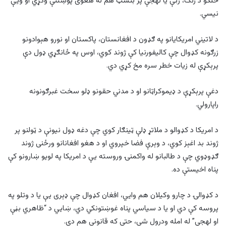
خلکو د رنګ، ژبې یا لهجې پر بنسټ هم له هغوی پوښتنې وکړي او ویې
نیسي.
د لاتیني امریکايانو په ګډون د افغانستان، پاکستان او نورو هېوادونو
زرګونه کډوال چې کالیفورنیا کې ژوند کوي، اوس په ځانګړي ډول دې
پرېکړې له زیات خطر سره مخ کړي دي.
دغې پرېکړې د ډیموکراټانو او د مدني حقونو ډلو سخت غبرګونونه
راپارولي.
د امریکا د کډوالو د ملاتړ ډلې ټینګار کوي چې دغه ډول نیونې د ټولنو پر
ژوند بد اغېز کوي، د وېرې فضا خپروي او د هغو افغانانو ورځنی ژوند
ګډوډوي چې د طالبانو له واکمنۍ وروسته یې د امریکا په لویو ښارونو کې
پناه اخیستې ده.
د کډوالۍ د چارو وکیلان هم وايي، افغان کډوال چې ډېری یې یا د وتلو په
پروسه کې دي او یا د سیاسي پناه غوښتونکي دي، ښايي د “ظاهري بڼې
او لهجې” له امله ودرول شي، حتی که قانوني هم دي.