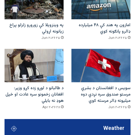
امازون په هند کې ۴۸ میلیارده
په وینزویلا کې زورورو زلزلو پراخ
ډالرو پانګونه کوي
زیانونه اړولي
۲۵ Jun ۲۰۲۶
۲۵ Jun ۲۰۲۶
سویس د افغانستان د بشري
د طالبانو د لوړو زده کړو وزیر:
مرستو صندوق سره نږدې دوه
افغانان زخمونو سره عادت او خپل
میلیونه ډالر مرسته کوي
هوډ نه بایلي
۲۸ Apr ۲۰۲۶
۲۵ Jun ۲۰۲۶
Weather