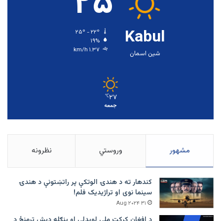
۲۵
Kabul
۲۵º - ۲۲º
۱۹%
۱.۳۷ km/h
شین اسمان
۲۷
℃
جمعه
مشهور
وروستي
نظرونه
کندهار ته د هندۍ الوتکې پر راتښتونې د هندۍ
سینما نوی او تراژيديک فلم!
۳۱ Aug ۲۰۲۴
د افغان کرکت ملي لوبډلې او بنګله دیش ترمنځ د