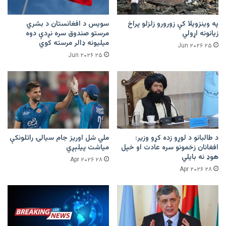
په وینزویلا کې زورورو زلزلو پراخ
سویس د افغانستان د بشري
زیانونه اړولي
مرستو صندوق سره نږدې دوه
میلیونه ډالر مرسته کوي
۲۵ Jun ۲۰۲۶
۲۵ Jun ۲۰۲۶
د طالبانو د لوړو زده کړو وزیر:
ملي شل اوریز جام سیالۍ راتلونکې
افغانان زخمونو سره عادت او خپل
میاشت پیلېږي
هوډ نه بایلي
۲۸ Apr ۲۰۲۶
۲۸ Apr ۲۰۲۶