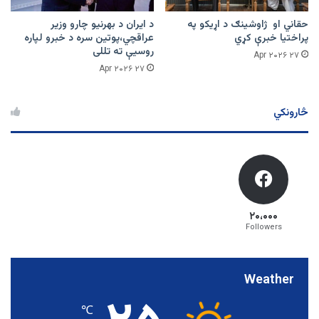
حقاني او ژاوشینګ د اړیکو په
د ایران د بهرنیو چارو وزیر
پراختیا خبرې کړي
عراقچي،پوتین سره د خبرو لپاره
روسیې ته تللی
۲۷ Apr ۲۰۲۶
۲۷ Apr ۲۰۲۶
څارونکي
۲۰،۰۰۰
Followers
Weather
℃