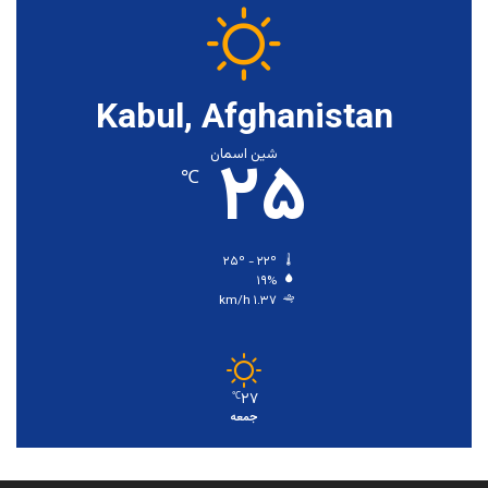
Kabul, Afghanistan
۲۵
شین اسمان
℃
۲۵º - ۲۲º
۱۹%
۱.۳۷ km/h
۲۷
℃
جمعه