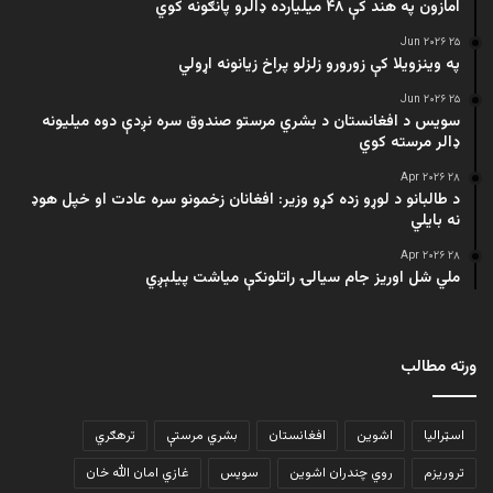
امازون په هند کې ۴۸ میلیارده ډالرو پانګونه کوي
۲۵ Jun ۲۰۲۶
په وینزویلا کې زورورو زلزلو پراخ زیانونه اړولي
۲۵ Jun ۲۰۲۶
سویس د افغانستان د بشري مرستو صندوق سره نږدې دوه میلیونه
ډالر مرسته کوي
۲۸ Apr ۲۰۲۶
د طالبانو د لوړو زده کړو وزیر: افغانان زخمونو سره عادت او خپل هوډ
نه بایلي
۲۸ Apr ۲۰۲۶
ملي شل اوریز جام سیالۍ راتلونکې میاشت پیلېږي
ورته مطالب
اسټرالیا
اشوین
افغانستان
بشري مرستې
ترهګري
تروریزم
روي چندران اشوین
سویس
غازي امان الله خان