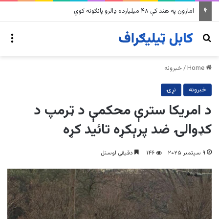
په وینزویلا کې زورورو زلزلو پراخ زیانونه اړولي
nu
Search for
Home
/
خبرونه
خبرونه
نړۍ
د امریکا سترې محکمې د ټرمپ د
کډوالۍ ضد پرېکړه تائید کړه
۹ سپتمبر ۲۰۲۵
۱۴۶
دقیقې لوستل