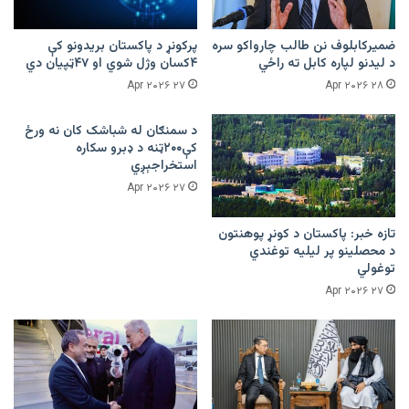
ضمیرکابلوف نن طالب چارواکو سره
پرکونړ د پاکستان بریدونو کې
د لیدنو لپاره کابل ته راځي
۴کسان وژل شوي او ۴۷ټپیان دي
۲۷ Apr ۲۰۲۶
۲۸ Apr ۲۰۲۶
د سمنګان له شباشک کان نه ورځ
کې۲۰۰ټنه د ډبرو سکاره
استخراجېږي
۲۷ Apr ۲۰۲۶
تازه خبر: پاکستان د کونړ پوهنتون
د محصلینو پر لیلیه توغندي
توغولي
۲۷ Apr ۲۰۲۶