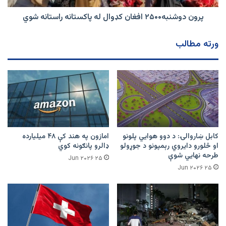
پرون دوشنبه۲۵۰۰ افغان کډوال له پاکستانه راستانه شوي
ورته مطالب
کابل ښاروالۍ: د دوو هوايي پلونو
امازون په هند کې ۴۸ میلیارده
او څلورو دایروي رېمپونو د جوړولو
ډالرو پانګونه کوي
طرحه نهایي شوې
۲۵ Jun ۲۰۲۶
۲۵ Jun ۲۰۲۶