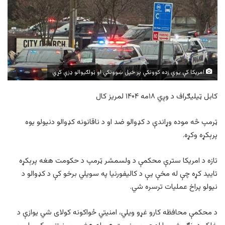
امریکا کې يوې زده کوونکي پر خپل ښوونکي او ټولګيوالو ډزې کړي
کابل ټیلیګراف د وږي ۱۸مه ۱۴۰۴ لمریز کال
ټرمپ څه موده وړاندې د کډوالو ضد او د ناقانونه کډوالو دنیولو یوه
پرېکړه وکړه.
تازه د امریکا سترې محکمې د ولسمشر ټرمپ د حکومت هغه پرېکړه
تایید کړه چې له مخې یې د کالیفورنیا په سویلي برخو کې د کډوالو د
نیولو پراخ عملیات ترسره شي.
د محکمې محافظه کارو غړو ویلي، امنیتي ځواکونه کولای شي یوازې د