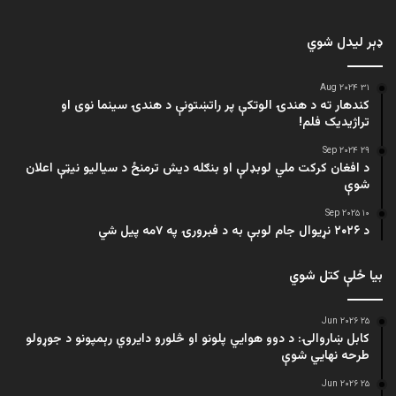
ډېر لیدل شوي
۳۱ Aug ۲۰۲۴
کندهار ته د هندۍ الوتکې پر راتښتونې د هندۍ سینما نوی او
تراژيديک فلم!
۲۹ Sep ۲۰۲۴
د افغان کرکت ملي لوبډلې او بنګله دیش ترمنځ د سیالیو نیټې اعلان
شوې
۱۰ Sep ۲۰۲۵
د ۲۰۲۶ نړیوال جام لوبې به د فبرورۍ په ۷مه پیل شي
بیا ځلې کتل شوي
۲۵ Jun ۲۰۲۶
کابل ښاروالۍ: د دوو هوايي پلونو او څلورو دایروي رېمپونو د جوړولو
طرحه نهایي شوې
۲۵ Jun ۲۰۲۶