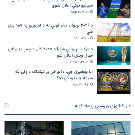
سیالیو نیټې اعلان شوې
۲۹ Sep ۲۰۲۴
د ۲۰۲۶ نړیوال جام لوبې به د فبرورۍ په ۷مه پیل
شي
۱۰ Sep ۲۰۲۵
د کرکټ نړیوالې شورا د ۲۰۲۵ کال د چمپینز ټرافۍ
مهال وېش اعلان شو
۲۴ Dec ۲۰۲۴
ایا پوهیږئ چې، دا ورځې پر ټيکټاک د ولي‌الله
سیکه چلېدونکې ده؟
۳ Nov ۲۰۲۴
د ټیګنالوژۍ وروستي پرمختګونه