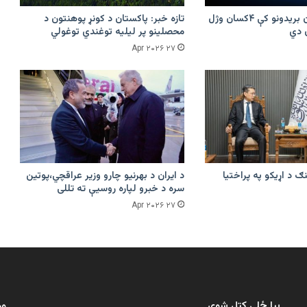
پرکونړ د پاکستان بریدونو کې ۴کسان وژل
تازه خبر: پاکستان د کونړ پوهنتون د
محصلینو پر لیلیه توغندي توغولي
۲۷ Apr ۲۰۲۶
ګ د اړیکو په پراختیا
د ایران د بهرنیو چارو وزیر عراقچي،پوتین
سره د خبرو لپاره روسیې ته تللی
۲۷ Apr ۲۰۲۶
بیا ځلې کتل شوي
ور