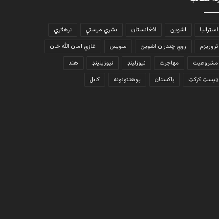
اسټرالیا
اشوین
افغانستان
بشري مرستې
ترهګري
تروریزم
روي چندران اشوین
سویس
غازي امان الله خان
مشروعیت
مهاجرت
نیوزلینډ
نیوزیلینډ
هند
ټیسټ کرکټ
پاکستان
پوهنتونونه
کابل