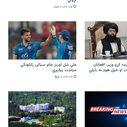
اړولي
۲۵ Jun ۲۰۲۶
زده کړو وزیر: افغانان
ملي شل اوریز جام سیالۍ راتلونکې
 او خپل هوډ نه بایلي
میاشت پیلېږي
۲۸ Apr ۲۰۲۶