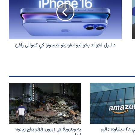
لخوا
د
پخوانیو
ایفونونو
قیمتونو
کې
کموالی
راغئ
د ایپل لخوا د پخوانیو ایفونونو قیمتونو کې کموالی راغئ
امازون په هند کې ۴۸ میلیارده ډالرو
په وینزویلا کې زورورو زلزلو پراخ زیانونه