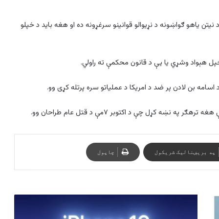
د نیتن یاهو ګواښونه د نړیوالو قوانینو سرغړونه ده او هغه باید د خپلو
 خپل هېواد وشړي یا یې د قانون محکمې ته راولي.
 اسامه بن لادن پر ضد د امریکا د عملیاتو سره پرتله کړی وو.
نښه کړل چې د اکتوبر ۷مې د قتل عام طراحان وو.
په بریښنالیک شریکول
چاپول
د
ایپل