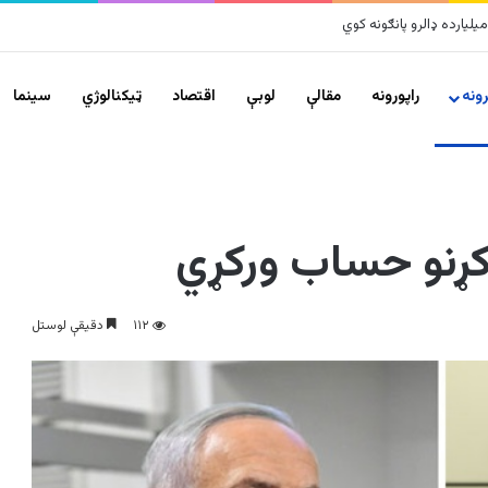
ونه
راپورونه
مقالې
لوبې
اقتصاد
ټیکنالوژي
سينما
 کړنو حساب ورکړي
۱۱۲
دقیقې لوستل