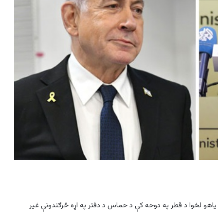
ن یاهو لخوا د قطر په دوحه کې د حماس د دفتر په اړه څرګندونې غیر