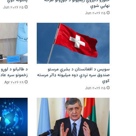
څلورو دایروي رېمپونو د جوړولو طرحه
پانګونه کوي
نهایي شوې
۲۵ Jun ۲۰۲۶
۲۵ Jun ۲۰۲۶
سویس د افغانستان د بشري مرستو
د طالبانو د لوړو 
صندوق سره نږدې دوه میلیونه ډالر مرسته
زخمونو سره عادت
کوي
۲۸ Apr ۲۰۲۶
۲۵ Jun ۲۰۲۶