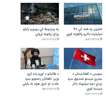
امازون په هند کې ۴۸
په وینزویلا کې زورورو زلزلو
میلیارده ډالرو پانګونه کوي
پراخ زیانونه اړولي
۲۵ Jun ۲۰۲۶
۲۵ Jun ۲۰۲۶
سویس د افغانستان د
د طالبانو د لوړو زده کړو
بشري مرستو صندوق سره
وزیر: افغانان زخمونو سره
نږدې دوه میلیونه ډالر
عادت او خپل هوډ نه بایلي
مرسته کوي
۲۸ Apr ۲۰۲۶
۲۵ Jun ۲۰۲۶