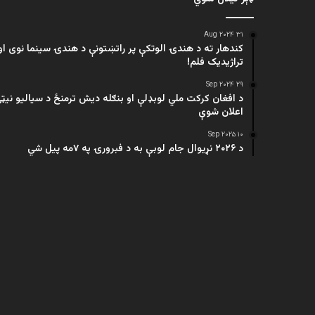
۳۱ Aug ۲۰۲۴
کندهار ته د هندۍ الوتکې پر راتښتونې د هندۍ سینما نوی او
تراژيديک فلم!
۲۹ Sep ۲۰۲۴
د افغان کرکت ملي لوبډلې او بنګله دیش ترمنځ د سیالیو نیټ
اعلان شوې
۱۰ Sep ۲۰۲۵
د ۲۰۲۶ نړیوال جام لوبې به د فبرورۍ په ۷مه پیل شي