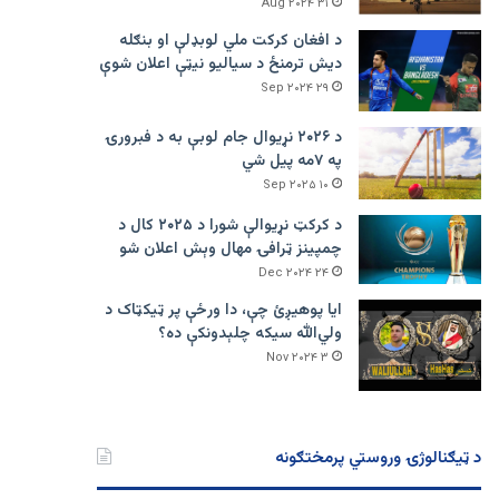
۳۱ Aug ۲۰۲۴
د افغان کرکت ملي لوبډلې او بنګله
دیش ترمنځ د سیالیو نیټې اعلان شوې
۲۹ Sep ۲۰۲۴
د ۲۰۲۶ نړیوال جام لوبې به د فبرورۍ
په ۷مه پیل شي
۱۰ Sep ۲۰۲۵
د کرکټ نړیوالې شورا د ۲۰۲۵ کال د
چمپینز ټرافۍ مهال وېش اعلان شو
۲۴ Dec ۲۰۲۴
ایا پوهیږئ چې، دا ورځې پر ټيکټاک د
ولي‌الله سیکه چلېدونکې ده؟
۳ Nov ۲۰۲۴
د ټیګنالوژۍ وروستي پرمختګونه