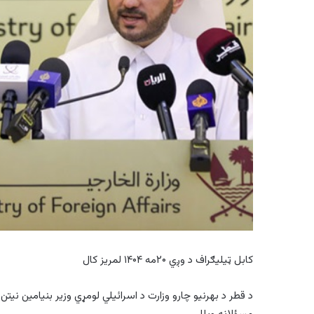
کابل ټیلیګراف د وږي ۲۰مه ۱۴۰۴ لمریز کال
د قطر د بهرنیو چارو وزارت د اسرائیلي لومړي وزیر بنیامین نیت