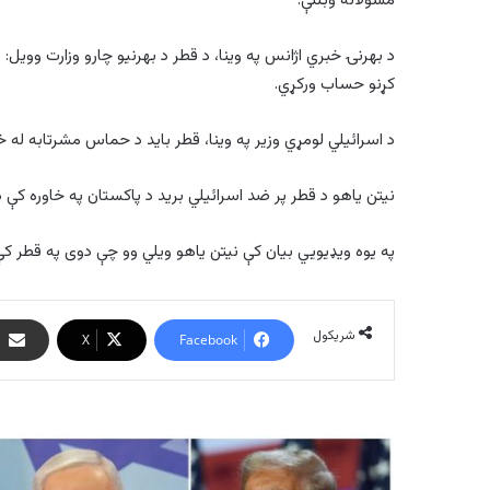
مسؤلانه وبللې.
د بهرنۍ خبري اژانس په وینا، د قطر د بهرنیو چارو وزارت وویل: 
کړنو حساب ورکړي.
د اسرائیلي لومړي وزیر په وینا، قطر باید د حماس مشرتابه له
نیتن یاهو د قطر پر ضد اسرائیلي برید د پاکستان په خاوره کې د
په یوه ویډیويي بیان کې نیتن یاهو ویلي وو چې دوی په قطر کې هغه ترهګر په 
شریکول
X
Facebook
ټرمپ:
په