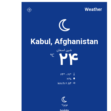
Weather
Kabul, Afghanistan
۲۴
شین اسمان
℃
۲۴º - ۲۱º
۲۱%
۲.۵۴ km/h
۲۳
℃
پنجشنبه