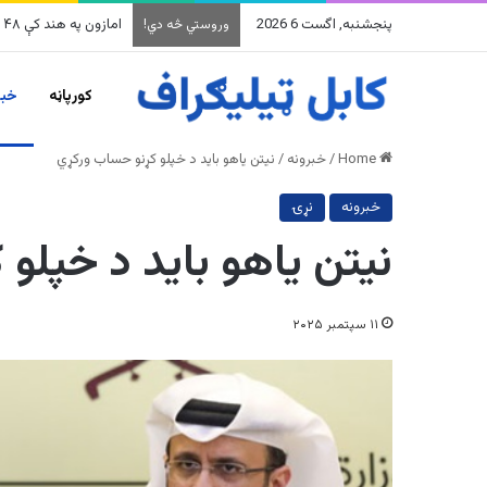
پنجشنبه, اگست 6 2026
امازون په هند کې ۴۸ میلیارده ډالرو پانګونه کوي
وروستي څه دي!
کورپاڼه
خبر
Home
/
خبرونه
/
نیتن یاهو باید د خپلو کړنو حساب ورکړي
خبرونه
نړۍ
نیتن یاهو باید د خپلو
۱۱ سپتمبر ۲۰۲۵