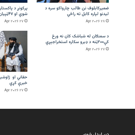
ضمیرکابلوف نن طالب چارواکو سره د
لیدنو لپاره کابل ته راځي
شوي او ۴۷ټپیان دي
۲۷ Apr ۲۰۲۶
۲۸ Apr ۲۰۲۶
د سمنګان له شباشک کان نه ورځ
کې۲۰۰ټنه د ډبرو سکاره استخراجېږي
۲۷ Apr ۲۰۲۶
حقاني او ژاوشین
خبرې کړي
۲۷ Apr ۲۰۲۶
ډېر لیدل شوي