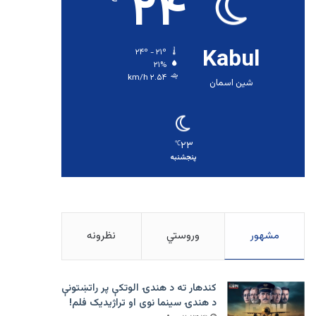
۲۴
Kabul
۲۴º - ۲۱º
۲۱%
۲.۵۴ km/h
شین اسمان
۲۳
℃
پنجشنبه
مشهور
وروستي
نظرونه
کندهار ته د هندۍ الوتکې پر راتښتونې
د هندۍ سینما نوی او تراژيديک فلم!