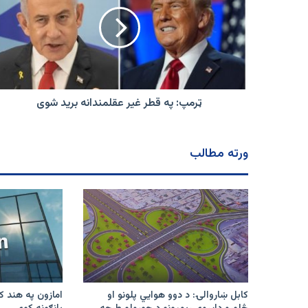
قطر
غیر
عقلمندانه
برید
شوی
ټرمپ: په قطر غیر عقلمندانه برید شوی
ورته مطالب
کابل ښاروالۍ: د دوو هوايي پلونو او