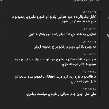
۲۵ Jun ۲۰۲۶
کابل ښاروالۍ: د دوو هوايي پلونو او څلورو دایروي رېمپونو د
جوړولو طرحه نهایي شوې
۲۵ Jun ۲۰۲۶
ې
امازون په هند کې ۴۸ میلیارده ډالرو پانګونه کوي
۲۵ Jun ۲۰۲۶
په وینزویلا کې زورورو زلزلو پراخ زیانونه اړولي
۲۵ Jun ۲۰۲۶
سویس د افغانستان د بشري مرستو صندوق سره نږدې دوه
میلیونه ډالر مرسته کوي
۲۸ Apr ۲۰۲۶
د طالبانو د لوړو زده کړو وزیر: افغانان زخمونو سره عادت او
خپل هوډ نه بایلي
۲۸ Apr ۲۰۲۶
ملي شل اوریز جام سیالۍ راتلونکې میاشت پیلېږي