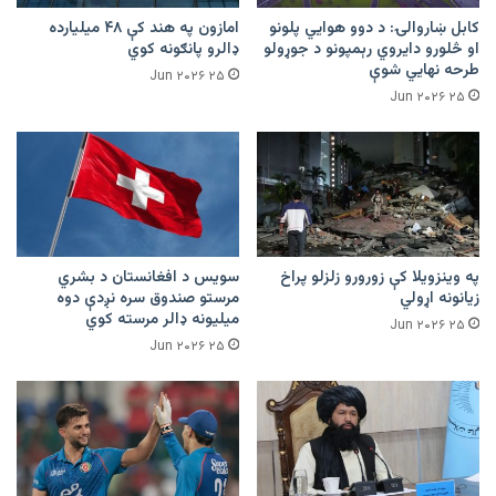
کابل ښاروالۍ: د دوو هوايي پلونو
امازون په هند کې ۴۸ میلیارده
او څلورو دایروي رېمپونو د جوړولو
ډالرو پانګونه کوي
طرحه نهایي شوې
۲۵ Jun ۲۰۲۶
۲۵ Jun ۲۰۲۶
په وینزویلا کې زورورو زلزلو پراخ
سویس د افغانستان د بشري
زیانونه اړولي
مرستو صندوق سره نږدې دوه
میلیونه ډالر مرسته کوي
۲۵ Jun ۲۰۲۶
۲۵ Jun ۲۰۲۶