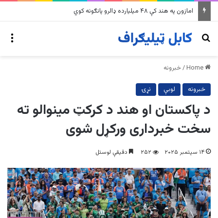
په وینزویلا کې زورورو زلزلو پراخ زیانونه اړولي
nu
Search for
Home
/
خبرونه
خبرونه
لوبې
نړۍ
د پاکستان او هند د کرکټ مینوالو ته
سخت خبرداری ورکړل شوی
۱۴ سپتمبر ۲۰۲۵
۲۵۲
دقیقې لوستل