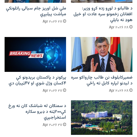
د طالبانو د لوړو زده کړو وزیر:
ملي شل اوریز جام سیالۍ راتلونکې
افغانان زخمونو سره عادت او خپل
میاشت پیلېږي
هوډ نه بایلي
۲۸ Apr ۲۰۲۶
۲۸ Apr ۲۰۲۶
ضمیرکابلوف نن طالب چارواکو سره
پرکونړ د پاکستان بریدونو کې
د لیدنو لپاره کابل ته راځي
۴کسان وژل شوي او ۴۷ټپیان دي
۲۷ Apr ۲۰۲۶
۲۸ Apr ۲۰۲۶
د سمنګان له شباشک کان نه ورځ
کې۲۰۰ټنه د ډبرو سکاره
استخراجېږي
۲۷ Apr ۲۰۲۶