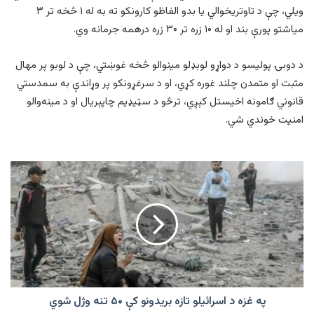
ویلي، چې د تاوتریخوالي یا بدو الفاظو کارونکو ته به له ۱ څخه تر ۳
میاشتو پورې بند او له ۱۰ زره تر ۳۰ زره درهمه جرمانه وي.
د دوبۍ پولیسو د دواړو لوبډلو مینوالو څخه غوښتي، چې د لوبو پر مهال
مثبت او متمدن چلند غوره کړي، او د سرغړونکو پر وړاندې به سمدستي
قانوني ګامونه اخیستل کېږي، ترڅو د سټیډیم چاپېریال او د مینه‌والو
امنیت خوندي شي.
په
غزه
د
اسرائیلو
تازه
بریدونو
کې
۵۰
تنه
وژل
په غزه د اسرائیلو تازه بریدونو کې ۵۰ تنه وژل شوي