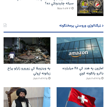
سیکه چلېدونکې ده؟
۳ Nov ۲۰۲۴
د ټیګنالوژۍ وروستي پرمختګونه
امازون په هند کې ۴۸ میلیارده
په وینزویلا کې زورورو زلزلو پراخ
ډالرو پانګونه کوي
زیانونه اړولي
۲۵ Jun ۲۰۲۶
۲۵ Jun ۲۰۲۶