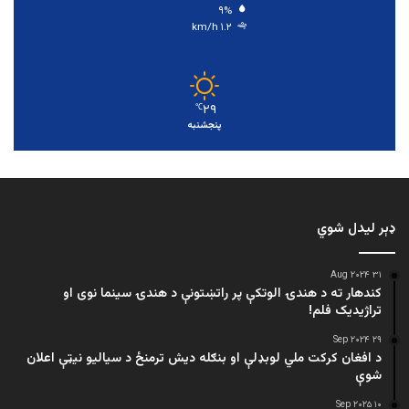
۹%
۱.۲ km/h
۲۹
℃
پنجشنبه
ډېر لیدل شوي
۳۱ Aug ۲۰۲۴
کندهار ته د هندۍ الوتکې پر راتښتونې د هندۍ سینما نوی او
تراژيديک فلم!
۲۹ Sep ۲۰۲۴
د افغان کرکت ملي لوبډلې او بنګله دیش ترمنځ د سیالیو نیټې اعلان
شوې
۱۰ Sep ۲۰۲۵