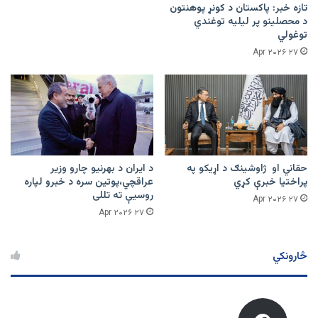
تازه خبر: پاکستان د کونړ پوهنتون
د محصلینو پر لیلیه توغندي
توغولي
۲۷ Apr ۲۰۲۶
حقاني او ژاوشینګ د اړیکو په
د ایران د بهرنیو چارو وزیر
پراختیا خبرې کړي
عراقچي،پوتین سره د خبرو لپاره
روسیې ته تللی
۲۷ Apr ۲۰۲۶
۲۷ Apr ۲۰۲۶
څارونکي