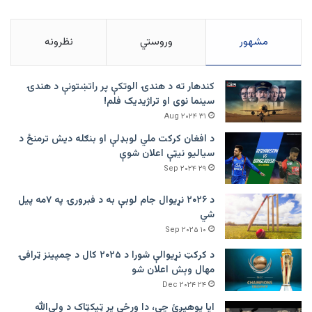
مشهور
وروستي
نظرونه
کندهار ته د هندۍ الوتکې پر راتښتونې د هندۍ
سینما نوی او تراژيديک فلم!
۳۱ Aug ۲۰۲۴
د افغان کرکت ملي لوبډلې او بنګله دیش ترمنځ د
سیالیو نیټې اعلان شوې
۲۹ Sep ۲۰۲۴
د ۲۰۲۶ نړیوال جام لوبې به د فبرورۍ په ۷مه پیل
شي
۱۰ Sep ۲۰۲۵
د کرکټ نړیوالې شورا د ۲۰۲۵ کال د چمپینز ټرافۍ
مهال وېش اعلان شو
۲۴ Dec ۲۰۲۴
ایا پوهیږئ چې، دا ورځې پر ټيکټاک د ولي‌الله