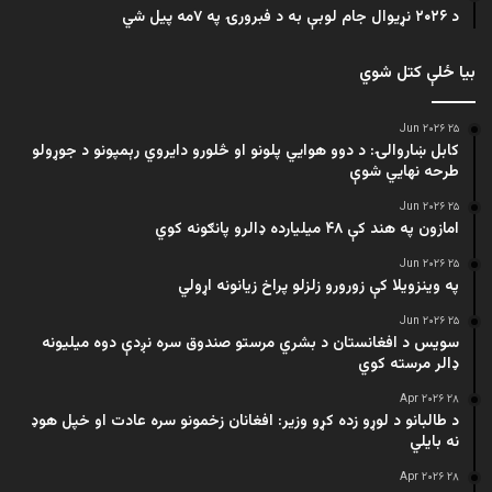
د ۲۰۲۶ نړیوال جام لوبې به د فبرورۍ په ۷مه پیل شي
بیا ځلې کتل شوي
۲۵ Jun ۲۰۲۶
کابل ښاروالۍ: د دوو هوايي پلونو او څلورو دایروي رېمپونو د جوړولو
طرحه نهایي شوې
۲۵ Jun ۲۰۲۶
امازون په هند کې ۴۸ میلیارده ډالرو پانګونه کوي
۲۵ Jun ۲۰۲۶
په وینزویلا کې زورورو زلزلو پراخ زیانونه اړولي
۲۵ Jun ۲۰۲۶
سویس د افغانستان د بشري مرستو صندوق سره نږدې دوه میلیونه
ډالر مرسته کوي
۲۸ Apr ۲۰۲۶
د طالبانو د لوړو زده کړو وزیر: افغانان زخمونو سره عادت او خپل هوډ
نه بایلي
۲۸ Apr ۲۰۲۶