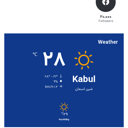
۲۰،۰۰۰
Followers
Weather
۲۸
℃
Kabul
۲۸º - ۲۱º
۹%
۱.۲ km/h
شین اسمان
۲۹
℃
پنجشنبه