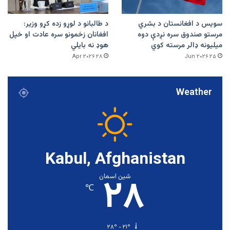
سویس د افغانستان د بشري
د طالبانو د لوړو زده کړو وزیر:
مرستو صندوق سره نږدې دوه
افغانان زخمونو سره عادت او خپل
میلیونه ډالر مرسته کوي
هوډ نه بایلي
۲۸ Apr ۲۰۲۶
۲۵ Jun ۲۰۲۶
Weather
Kabul, Afghanistan
۲۸
شین اسمان
℃
۲۸º - ۲۱º