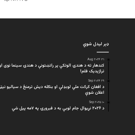
۲۷ Apr ۲۰۲۶
ډېر لیدل شوي
۳۱ Aug ۲۰۲۴
کندهار ته د هندۍ الوتکې پر راتښتونې د هندۍ سینما نوی او
تراژيديک فلم!
۲۹ Sep ۲۰۲۴
د افغان کرکت ملي لوبډلې او بنګله دیش ترمنځ د سیالیو نیټ
اعلان شوې
۱۰ Sep ۲۰۲۵
د ۲۰۲۶ نړیوال جام لوبې به د فبرورۍ په ۷مه پیل شي