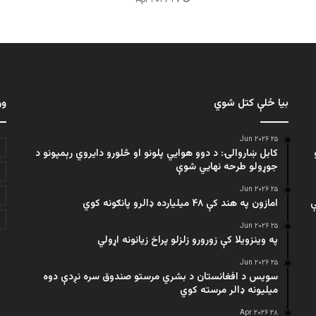
۲۷ Apr ۲۰۲۶
بیا ځلې کتل شوي
ور
۲۵ Jun ۲۰۲۶
کابل ښاروالۍ: د دوو هوايي پلونو او څلورو دایروي رېمپونو د
جوړولو طرحه نهایي شوې
۲۵ Jun ۲۰۲۶
ې
امازون په هند کې ۴۸ میلیارده ډالرو پانګونه کوي
۲۵ Jun ۲۰۲۶
په وینزویلا کې زورورو زلزلو پراخ زیانونه اړولي
۲۵ Jun ۲۰۲۶
سویس د افغانستان د بشري مرستو صندوق سره نږدې دوه
میلیونه ډالر مرسته کوي
۲۸ Apr ۲۰۲۶