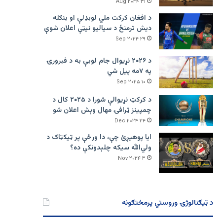
۳۱ Aug ۲۰۲۴
د افغان کرکت ملي لوبډلې او بنګله
دیش ترمنځ د سیالیو نیټې اعلان شوې
۲۹ Sep ۲۰۲۴
د ۲۰۲۶ نړیوال جام لوبې به د فبرورۍ
په ۷مه پیل شي
۱۰ Sep ۲۰۲۵
د کرکټ نړیوالې شورا د ۲۰۲۵ کال د
چمپینز ټرافۍ مهال وېش اعلان شو
۲۴ Dec ۲۰۲۴
ایا پوهیږئ چې، دا ورځې پر ټيکټاک د
ولي‌الله سیکه چلېدونکې ده؟
۳ Nov ۲۰۲۴
د ټیګنالوژۍ وروستي پرمختګونه