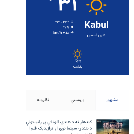
۳۱
Kabul
۳۱º - ۲۳º
۱۷%
۳.۱۸ km/h
شین اسمان
۳۱
℃
یکشنبه
مشهور
وروستي
نظرونه
کندهار ته د هندۍ الوتکې پر راتښتونې
د هندۍ سینما نوی او تراژيديک فلم!