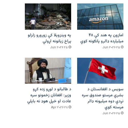
امازون په هند کې ۴۸
په وینزویلا کې زورورو زلزلو
میلیارده ډالرو پانګونه کوي
پراخ زیانونه اړولي
۲۵ Jun ۲۰۲۶
۲۵ Jun ۲۰۲۶
سویس د افغانستان د
د طالبانو د لوړو زده کړو
بشري مرستو صندوق سره
وزیر: افغانان زخمونو سره
نږدې دوه میلیونه ډالر
عادت او خپل هوډ نه بایلي
مرسته کوي
۲۸ Apr ۲۰۲۶
۲۵ Jun ۲۰۲۶