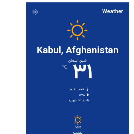
Weather
Kabul, Afghanistan
۳۱
شین اسمان
℃
۳۱º - ۲۳º
۱۷%
۳.۱۸ km/h
۳۱
℃
یکشنبه