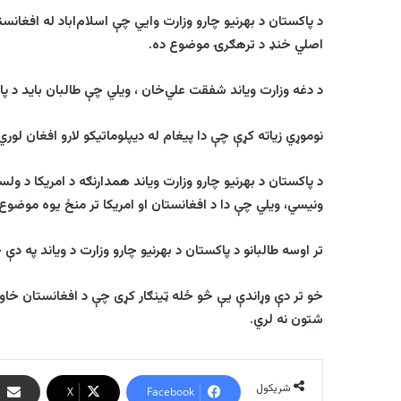
د پاکستان د بهرنيو چارو وزارت وايي چې اسلام‌اباد له افغانستا
اصلي خنډ د ترهګرۍ موضوع ده
.
د دغه وزارت وياند شفقت علي‌خان ، ويلي چې
طالبان
بايد د پا
نوموړي زياته کړې چې دا پيغام
له
ديپلوماتيکو لارو افغان لو
د پاکستان د بهرنيو چارو وزارت وياند همدارنګه د امريکا د ول
ونيسي، ويلي چې دا د افغانستان او امريکا تر منځ يو
ه
موضوع 
تر اوسه
طالبانو
د پاکستان د بهرنيو چارو وزارت د وياند په دې 
خو تر دې وړاندې يې څو ځله ټينګار کړی چې د افغانستان خاور
شتون نه لري
.
شریکول
X
Facebook