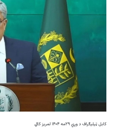
کابل ټیلیګراف د وږي ۲۹مه ۱۴۰۴ لمریز کا
ل