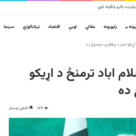
زلزلو پراخ زیانونه اړولي
ونه
راپورونه
مقالې
لوبې
اقتصاد
ټیکنالوژي
سينما
 د اړیکو خنډ د ترهګرۍ موضوع ده
ام اباد ترمنځ د اړیکو
ده
۱۵۳
دقیقې لوستل