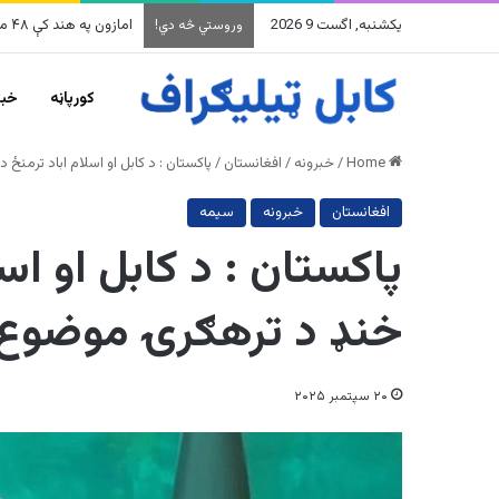
یکشنبه, اگست 9 2026
په وینزویلا کې زورورو 
وروستي څه دي!
کورپاڼه
خبر
Home
/
خبرونه
/
افغانستان
/
پاکستان : د کابل او اسلام اباد ترمنځ
افغانستان
خبرونه
سیمه
پاکستان : د کابل او اسل
خنډ د ترهګرۍ موضوع 
۲۰ سپتمبر ۲۰۲۵