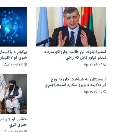
ضمیرکابلوف نن طالب چارواکو سره د
لیدنو لپاره کابل ته راځي
شوي او ۴۷ټپیان دي
۲۷ Apr ۲۰۲۶
۲۸ Apr ۲۰۲۶
د سمنګان له شباشک کان نه ورځ
کې۲۰۰ټنه د ډبرو سکاره استخراجېږي
۲۷ Apr ۲۰۲۶
حقاني او ژاوشین
خبرې کړي