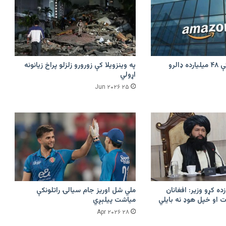
امازون په هند کې ۴۸ میلیارده ډالرو
په وینزویلا کې زورورو زلزلو پراخ زیانونه
اړولي
۲۵ Jun ۲۰۲۶
زده کړو وزیر: افغانان
ملي شل اوریز جام سیالۍ راتلونکې
 او خپل هوډ نه بایلي
میاشت پیلېږي
۲۸ Apr ۲۰۲۶