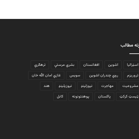
ته مطالب
اسټرالیا
اشوین
افغانستان
بشري مرستې
ترهګري
تروریزم
روي چندران اشوین
سویس
غازي امان الله خان
مشروعیت
مهاجرت
نیوزلینډ
نیوزیلینډ
هند
ټیسټ کرکټ
پاکستان
پوهنتونونه
کابل