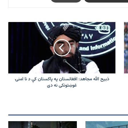
ذبیح
الله
مجاهد:
افغانستان
په
پاکستان
کې
د
نا
امنۍ
ذبیح الله مجاهد: افغانستان په پاکستان کې د نا امنۍ
غوښتونکی
غوښتونکی نه دی
نه
دی