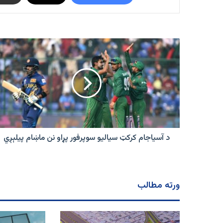
د
آسیاجام
کرکټ
سیالیو
سوپرفور
پړاو
نن
ماښام
پیلېږي
د آسیاجام کرکټ سیالیو سوپرفور پړاو نن ماښام پیلېږي
ورته مطالب