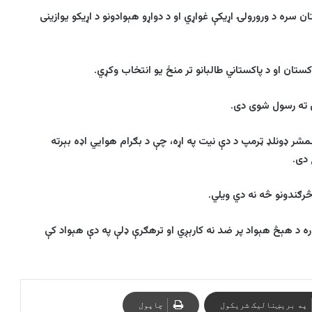
ن سره د ورورولۍ اړيکې غواړي او د دواړو هېوادونو د اړيکو يوازينی
کستان او د پاکستاني طالبانو تر منځ يو انتخاب وکړي.
ري ته رسول شوی دی
.
سمشر ډونلډ ټرمپ د دې نيت په اړه، چې د بګرام هوايي اډه بېرته
دی
.
څرګندونو څه نه دي ويلي
.
ه د هېڅ هېواد پر ضد نه کارېږي او ترهګرې ډلې په دې هېواد کې
په بریښنالیک شریکول
چاپول