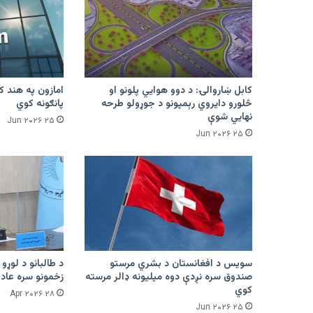
کابل ښاروالۍ: د دوو هوايي پلونو او
څلورو دایروي رېمپونو د جوړولو طرحه
پانګونه کوي
نهایي شوې
۲۵ Jun ۲۰۲۶
۲۵ Jun ۲۰۲۶
سویس د افغانستان د بشري مرستو
د طالبانو د لوړو 
صندوق سره نږدې دوه میلیونه ډالر مرسته
زخمونو سره عادت
کوي
۲۸ Apr ۲۰۲۶
۲۵ Jun ۲۰۲۶