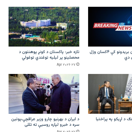
پرکونړ د پاکستان بریدونو کې ۴کسان وژل
تازه خبر: پاکستان د کونړ پوهنتون د
محصلینو پر لیلیه توغندي توغولي
۲۷ Apr ۲۰۲۶
ګ د اړیکو په پراختیا
د ایران د بهرنیو چارو وزیر عراقچي،پوتین
سره د خبرو لپاره روسیې ته تللی