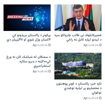
ضمیرکابلوف نن طالب چارواکو سره
پرکونړ د پاکستان بریدونو کې
د لیدنو لپاره کابل ته راځي
۴کسان وژل شوي او ۴۷ټپیان دي
۲۷ Apr ۲۰۲۶
۲۸ Apr ۲۰۲۶
د سمنګان له شباشک کان نه ورځ
کې۲۰۰ټنه د ډبرو سکاره
استخراجېږي
۲۷ Apr ۲۰۲۶
تازه خبر: پاکستان د کونړ پوهنتون
د محصلینو پر لیلیه توغندي
توغولي
۲۷ Apr ۲۰۲۶