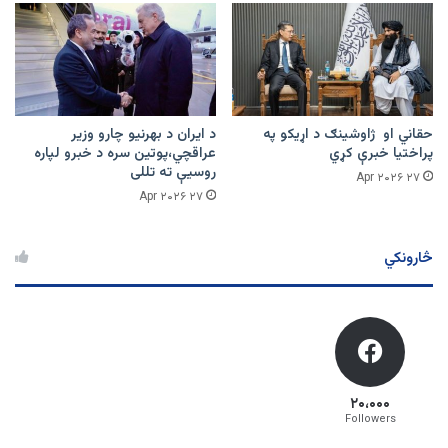
حقاني او ژاوشینګ د اړیکو په
د ایران د بهرنیو چارو وزیر
پراختیا خبرې کړي
عراقچي،پوتین سره د خبرو لپاره
روسیې ته تللی
۲۷ Apr ۲۰۲۶
۲۷ Apr ۲۰۲۶
څارونکي
۲۰،۰۰۰
Followers