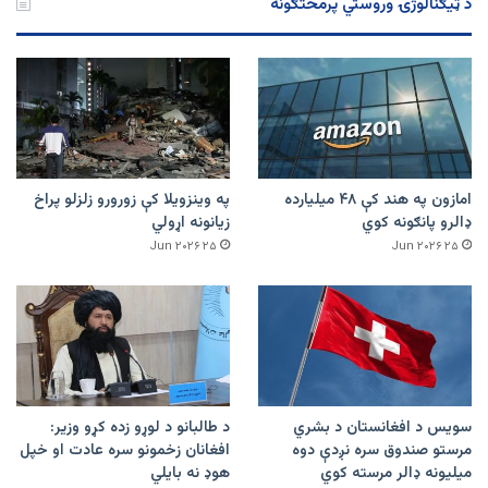
د ټیګنالوژۍ وروستي پرمختګونه
امازون په هند کې ۴۸ میلیارده
په وینزویلا کې زورورو زلزلو پراخ
ډالرو پانګونه کوي
زیانونه اړولي
۲۵ Jun ۲۰۲۶
۲۵ Jun ۲۰۲۶
سویس د افغانستان د بشري
د طالبانو د لوړو زده کړو وزیر:
مرستو صندوق سره نږدې دوه
افغانان زخمونو سره عادت او خپل
میلیونه ډالر مرسته کوي
هوډ نه بایلي