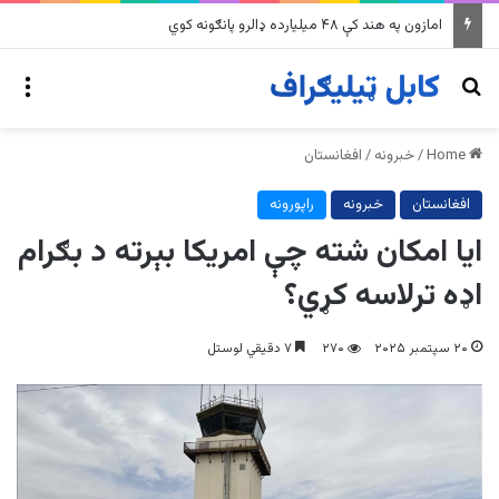
په وینزویلا کې زورورو زلزلو پراخ زیانونه اړولي
nu
Search for
Home
/
خبرونه
/
افغانستان
افغانستان
خبرونه
راپورونه
ایا امکان شته چې امریکا بېرته د بګرام
اډه ترلاسه کړي؟
۲۰ سپتمبر ۲۰۲۵
۲۷۰
۷ دقیقي لوستل