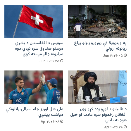
په وینزویلا کې زورورو زلزلو پراخ
سویس د افغانستان د بشري
زیانونه اړولي
مرستو صندوق سره نږدې دوه
میلیونه ډالر مرسته کوي
۲۵ Jun ۲۰۲۶
۲۵ Jun ۲۰۲۶
د طالبانو د لوړو زده کړو وزیر:
ملي شل اوریز جام سیالۍ راتلونکې
افغانان زخمونو سره عادت او خپل
میاشت پیلېږي
هوډ نه بایلي
۲۸ Apr ۲۰۲۶
۲۸ Apr ۲۰۲۶