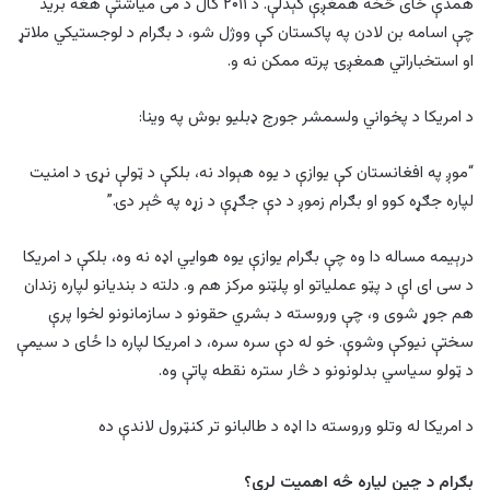
همدې ځای څخه همغږې کېدلې. د ۲۰۱۱ کال د می میاشتې هغه برید
چې اسامه بن لادن په پاکستان کې ووژل شو، د بګرام د لوجستیکي ملاتړ
او استخباراتي همغږۍ پرته ممکن نه و.
د امریکا د پخواني ولسمشر جورج ډبلیو بوش په وینا:
“موږ په افغانستان کې یوازې د یوه هېواد نه، بلکې د ټولې نړۍ د امنیت
لپاره جګړه کوو او بګرام زموږ د دې جګړې د زړه په څېر دی.”
درېیمه مساله دا وه چې بګرام یوازې یوه هوايي اډه نه وه، بلکې د امریکا
د سی ای اې د پټو عملیاتو او پلټنو مرکز هم و. دلته د بندیانو لپاره زندان
هم جوړ شوی و، چې وروسته د بشري حقونو د سازمانونو لخوا پرې
سختې نیوکې وشوې. خو له دې سره سره، د امریکا لپاره دا ځای د سیمې
د ټولو سیاسي بدلونونو د څار ستره نقطه پاتې وه.
د امریکا له وتلو وروسته دا اډه د طالبانو تر کنټرول لاندې ده
بګرام د چین لپاره څه اهمیت لري؟