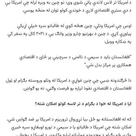
د امریکا تر لاس لاندې پاتې شوی وی؛ نو چین به وېره لرله چې امریکا یې
د دې سترې اقتصادي لارې د خوندي کولو توان له منځه یوسي.
اوس چې امریکا وتلې، چین هڅه کوي له طالبانو سره خپلې اړیکې
پیاوړې کړي. د چین د بهرنیو چارو وزیر وانګ يي د ۲۰۲۱ کال په سفر کې
په ښکاره وویل:
“افغانستان باید د سیمې د ناامنۍ د سرچینې پر ځای د اقتصادي
همکارۍ پر مرکز بدل شي.”
دا څرګندونه ښيي چې چین غواړي د امریکا له وتلو وروسته بګرام او ټول
افغانستان د اقتصادي نفوذ لپاره یو فرصت وګڼي، نه یو ګواښ.
ایا د امریکا له خوا د بګرام د تر لاسه کولو امکان شته؟
که له افغانستانه یو ځل بیا نړۍوال تروریزم د امریکا پر ضد ګواښ شي،
امکان شته چې امریکا د طالبانو یا د سیمې د نورو لوبغاړو سره خبرې
وکړي څو بګرام د محدودو عملیاتو لپاره وکاروي. د امریکا د پخواني