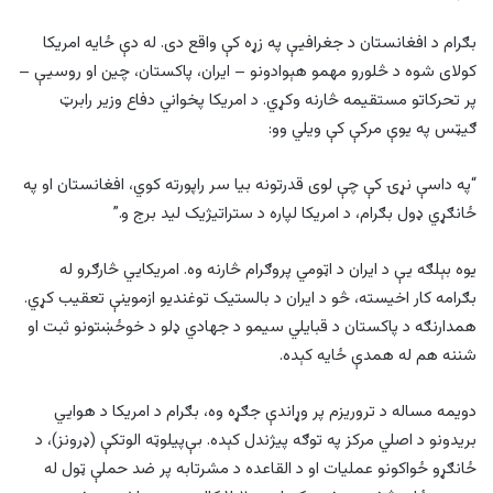
بګرام د افغانستان د جغرافیې په زړه کې واقع دی. له دې ځایه امریکا
کولای شوه د څلورو مهمو هېوادونو – ایران، پاکستان، چین او روسیې –
پر تحرکاتو مستقیمه څارنه وکړي. د امریکا پخواني دفاع وزیر رابرټ
ګیټس په یوې مرکې کې ویلي وو:
“په داسې نړۍ کې چې لوی قدرتونه بیا سر راپورته کوي، افغانستان او په
ځانګړي ډول بګرام، د امریکا لپاره د ستراتیژیک لید برج و.”
یوه بېلګه یې د ایران د اټومي پروګرام څارنه وه. امریکایي څارګرو له
بګرامه کار اخیسته، څو د ایران د بالستیک توغندیو ازموینې تعقیب کړي.
همدارنګه د پاکستان د قبایلي سیمو د جهادي ډلو د خوځښتونو ثبت او
شننه هم له همدې ځایه کېده.
دویمه مساله د تروریزم پر وړاندې جګړه وه، بګرام د امریکا د هوایي
بریدونو د اصلي مرکز په توګه پیژندل کېده. بې‌پیلوټه الوتکې (ډرونز)، د
ځانګړو ځواکونو عملیات او د القاعده د مشرتابه پر ضد حملې ټول له