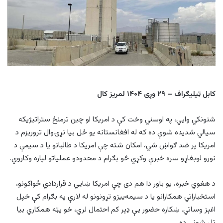
کابل ټیلیګراف – ۲۹ وږی ۱۴۰۴ لمریز کال
شنونکي وایي، په اوسني وخت کې د امریکا او چین ترمنځ ستراتیژیکه
سیالي شدیده شوې ده که له افغانستانه یو ځل بیا نړۍوال تروریزم د
امریکا پر ضد ګواښ شي، امکان شته چې امریکا د طالبانو یا د سیمې د
نورو لوبغاړو سره خبرې وکړي څو بګرام د محدودو عملیاتو لپاره وکاروي.
د هغوي خبره، یو باور دا هم دی چې امریکا ښايي د قراردادي ځواکونو،
استخباراتي همکارانو یا د سیمه‌ییزو تړونونو له لارې په بګرام کې خپل
اغېز وساتي. ښکاره حضور یې ډېر کم احتمال لري، خو پټه همکاري بیا
تل شونې ده.