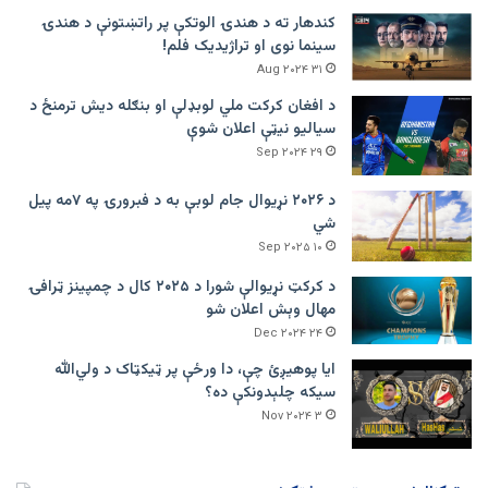
کندهار ته د هندۍ الوتکې پر راتښتونې د هندۍ
سینما نوی او تراژيديک فلم!
۳۱ Aug ۲۰۲۴
د افغان کرکت ملي لوبډلې او بنګله دیش ترمنځ د
سیالیو نیټې اعلان شوې
۲۹ Sep ۲۰۲۴
د ۲۰۲۶ نړیوال جام لوبې به د فبرورۍ په ۷مه پیل
شي
۱۰ Sep ۲۰۲۵
د کرکټ نړیوالې شورا د ۲۰۲۵ کال د چمپینز ټرافۍ
مهال وېش اعلان شو
۲۴ Dec ۲۰۲۴
ایا پوهیږئ چې، دا ورځې پر ټيکټاک د ولي‌الله
سیکه چلېدونکې ده؟
۳ Nov ۲۰۲۴