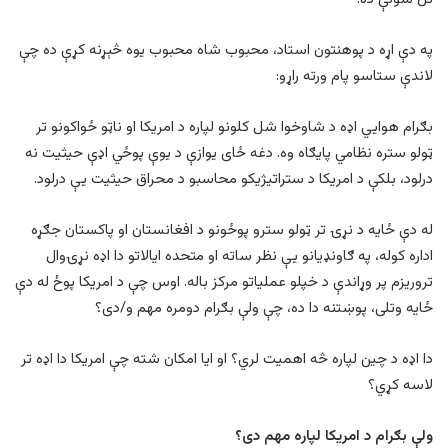
په دې اړه د پوهنتون استاد، محبوب شاه محبوب یوه څېړنه کړې ده چې
لاندې ستاسو پام ورته راړو:
بګرام هوايي اډه د شاوخوا شل کلونو لپاره د امریکا او ناټو ځواکونو تر
ټولو ستره نظامي پایګاه وه. دغه ځای یوازې د یوې پوځي اډې حیثیت نه
درلود، بلکې د امریکا د ستراتیژیکو محاسبو د محراق حیثیت یې درلود.
له دې ځایه د نړۍ تر ټولو سترو پوځونو د افغانستان او پاکستان جګړه
اداره کوله، په ګاونډیانو یې نظر ساته او متحده ایالاتو دا اډه نړۍوال
تروریزم پر وړاندې د خپلو عملیاتو مرکز باله. اوس چې د امریکا پوځ له دې
ځایه وتلی، پوښتنه دا ده، چې ولې بګرام دومره مهم و/دی؟
دا اډه د چین لپاره څه اهمیت لري؟ او ایا امکان شته چې امریکا دا اډه تر
لاسه کړي؟
ولې بګرام د امریکا لپاره مهم دی؟