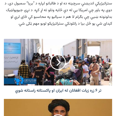
ستراتیژیکې اندېښنې سرچینه ده او د طالبانو لپاره د “بریا” سمبول دی، د
دوی په باور چې امریکا یې له دې ځایه وتلو ته اړ کړه. د نړۍ جیوپولټیک
بدلونونه ښيي چې بګرام لا هم د سیالیو په محاسبو کې ځای لري او
کېدای شي یو ځل بیا د راتلونکي ستراتیژیکو لوبو مهم ټکی شي.
تر
۶
زره
زیات
افغانان
له
ایران
او
پاکستانه
راستانه
تر ۶ زره زیات افغانان له ایران او پاکستانه راستانه شوي
شوي
سلام
ضعیف:
درېیمې