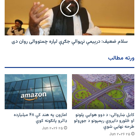
نړیوالې
جګړې
لپاره
چمتووالی روان دی
سلام ضعیف: درېیمې نړیوالې جګړې لپاره چمتووالی روان دی
ورته مطالب
کابل ښاروالۍ: د دوو هوايي پلونو
امازون په هند کې ۴۸ میلیارده
او څلورو دایروي رېمپونو د جوړولو
ډالرو پانګونه کوي
طرحه نهایي شوې
۲۵ Jun ۲۰۲۶
۲۵ Jun ۲۰۲۶