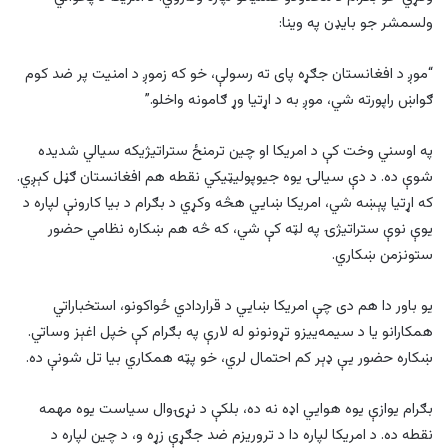
ولسمشر جو بایډن په وینا:
“موږ د افغانستان جګړه پای ته رسولې، خو که زموږ د امنیت پر ضد کوم
ګواښ راپورته شي، موږ به د اړتیا وړ ګامونه واخلو.”
په اوسني وخت کې د امریکا او چین ترمنځ ستراتیژیکه سیالي شدیده
شوې ده. د دې سیالۍ یوه جیوپولیټیکي نقطه هم افغانستان ګڼل کېږي.
که اړتیا پېښه شي، امریکا ښايي هڅه وکړي د بګرام د بیا کارونې لپاره د
یوې نوې ستراتیژۍ په لټه کې شي، که څه هم ښکاره نظامي حضور
ستونزمن ښکاري.
یو باور دا هم دی چې امریکا ښايي د قراردادي ځواکونو، استخباراتي
همکارانو یا د سیمه‌ییزو تړونونو له لارې په بګرام کې خپل اغېز وساتي.
ښکاره حضور یې ډېر کم احتمال لري، خو پټه همکاري بیا تل شونې ده.
بګرام یوازې یوه هوايي اډه نه ده، بلکې د نړۍوال سیاست یوه مهمه
نقطه ده. د امریکا لپاره دا د تروریزم ضد جګړې زړه و، د چین لپاره د