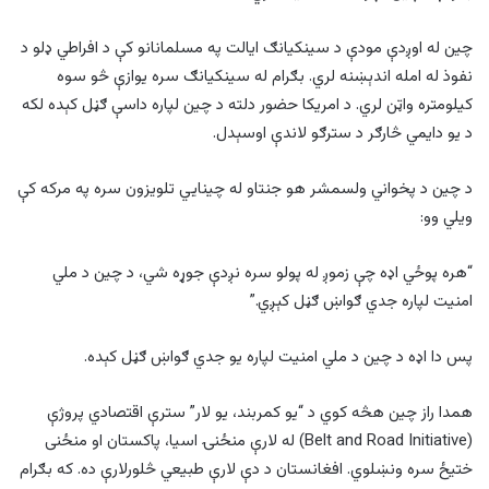
چین له اوږدې مودې د سینکیانګ ایالت په مسلمانانو کې د افراطي ډلو د
نفوذ له امله اندېښنه لري. بګرام له سینکیانګ سره یوازې څو سوه
کیلومتره واټن لري. د امریکا حضور دلته د چین لپاره داسې ګڼل کېده لکه
د یو دایمي څارګر د سترګو لاندې اوسېدل.
د چین د پخواني ولسمشر هو جنتاو له چینايي تلویزون سره په مرکه کې
ویلي وو:
“هره پوځي اډه چې زموږ له پولو سره نږدې جوړه شي، د چین د ملي
امنیت لپاره جدي ګواښ ګڼل کېږي.”
پس دا اډه د چین د ملي امنیت لپاره یو جدي ګواښ ګڼل کېده.
همدا راز چین هڅه کوي د “یو کمربند، یو لار” سترې اقتصادي پروژې
(Belt and Road Initiative) له لارې منځنۍ اسیا، پاکستان او منځنی
ختیځ سره ونښلوي. افغانستان د دې لارې طبیعي څلورلارې ده. که بګرام