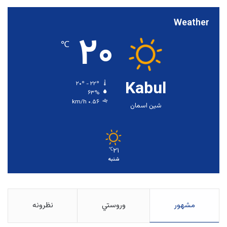
Weather
۲۰
℃
Kabul
۲۰º - ۲۲º
۶۳%
۰.۵۶ km/h
شین اسمان
۲۱
℃
شنبه
مشهور
وروستي
نظرونه