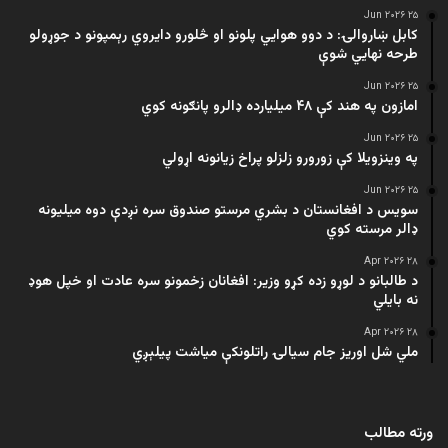
۲۵ Jun ۲۰۲۶
کابل ښاروالۍ: د دوو هوايي پلونو او څلورو دایروي رېمپونو د جوړولو
طرحه نهایي شوې
۲۵ Jun ۲۰۲۶
امازون په هند کې ۴۸ میلیارده ډالرو پانګونه کوي
۲۵ Jun ۲۰۲۶
په وینزویلا کې زورورو زلزلو پراخ زیانونه اړولي
۲۵ Jun ۲۰۲۶
سویس د افغانستان د بشري مرستو صندوق سره نږدې دوه میلیونه
ډالر مرسته کوي
۲۸ Apr ۲۰۲۶
د طالبانو د لوړو زده کړو وزیر: افغانان زخمونو سره عادت او خپل هوډ
نه بایلي
۲۸ Apr ۲۰۲۶
ملي شل اوریز جام سیالۍ راتلونکې میاشت پیلېږي
ورته مطالب