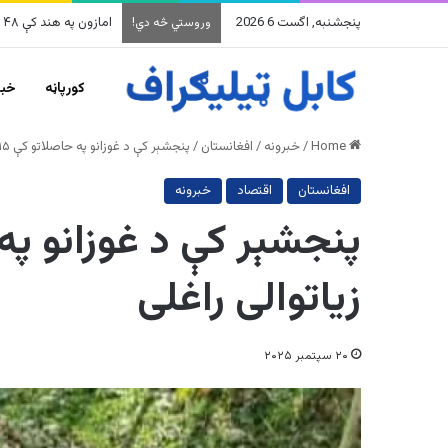
پنجشنبه, اگست 6 2026
امازون په هند کې ۴۸ میلیارده ډالرو پانګونه کوي
وروستي څه دي!
کورپاڼه
خبر
Home
/
خبرونه
/
افغانستان
/
پنجشېر کې د غوزانو په حاصلاتو کې ۱۵ سلنه زیاتوالی راغلی
افغانستان
اقتصاد
خبرونه
زیاتوالی راغلی
۲۰ سپتمبر ۲۰۲۵