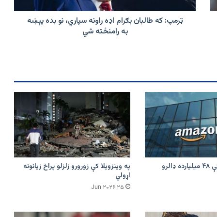
بده
پېښه
ټرمپ: که طالبان بګرام اډه راونه سپاري، نو بده پېښه
به
به رامنځته شي
رامنځته
شي
امازون په هند کې ۴۸ میلیارده ډالرو
په وینزویلا کې زورورو زلزلو پراخ زیانونه
اړولي
۲۵ Jun ۲۰۲۶