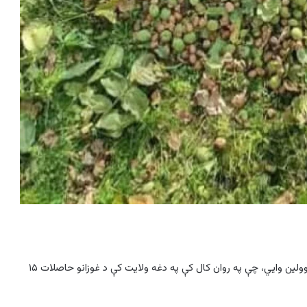
پنجشیر کې د طالبانو د کرنې، اوبو لګولو او مالدارۍ ریاست مسوولین وایي، چې په روان کال کې په دغه ولایت کې د غوزانو حاصلات ۱۵