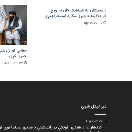
د سمنګان له شباشک کان نه ورځ
کې۲۰۰ټنه د ډبرو سکاره استخراجېږي
۲۷ Apr ۲۰۲۶
حقاني او ژاوشین
خبرې کړي
۲۷ Apr ۲۰۲۶
ډېر لیدل شوي
۳۱ Aug ۲۰۲۴
کندهار ته د هندۍ الوتکې پر راتښتونې د هندۍ سینما نوی او