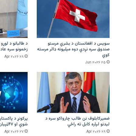
سویس د افغانستان د بشري مرستو
د طالبانو د لوړو 
صندوق سره نږدې دوه میلیونه ډالر مرسته
زخمونو سره عادت
کوي
۲۸ Apr ۲۰۲۶
۲۵ Jun ۲۰۲۶
ضمیرکابلوف نن طالب چارواکو سره د
لیدنو لپاره کابل ته راځي
شوي او ۴۷ټپیان دي
۲۷ Apr ۲۰۲۶
۲۸ Apr ۲۰۲۶