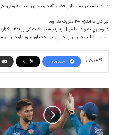
د یاد ریاست رئیس قاري فضل‌الله دیو بندي رسنیو ته ویلي، چې سږ کال د غوزانو
تېر کال دا اندازه ۲۰۰ متریک ټنه وه.
د نوموړي په وینا، دا مهال په پنچشیر ولایت کې پر ۲۲۱ هکټاره ځمکه کې د غوزانو ونې کرل شوې دي.
مناسب اقلیم، د بڼونو پراخوالي، پر وخت اورښتونو او د بڼوالو م
شریکول
X
Facebook
بنګله
دېش
پر
وړاندې
راتلونکو
لوبو
ته
افغان