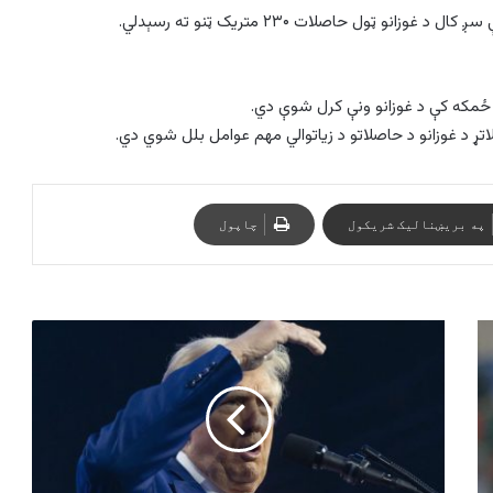
 ټول حاصلات ۲۳۰ متریک ټنو ته رسېدلي.
لاتړ د غوزانو د حاصلاتو د زیاتوالي مهم عوامل بلل شوي دي.
په بریښنالیک شریکول
چاپول
ټرمپ:
که
طالبان
بګرام
اډه
راونه
سپاري،
نو