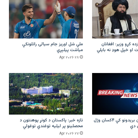
زده کړو وزیر: افغانان
ملي شل اوریز جام سیالۍ راتلونکې
 او خپل هوډ نه بایلي
میاشت پیلېږي
۲۸ Apr ۲۰۲۶
پرکونړ د پاکستان بریدونو کې ۴کسان وژل
تازه خبر: پاکستان د کونړ پوهنتون د
محصلینو پر لیلیه توغندي توغولي
۲۷ Apr ۲۰۲۶