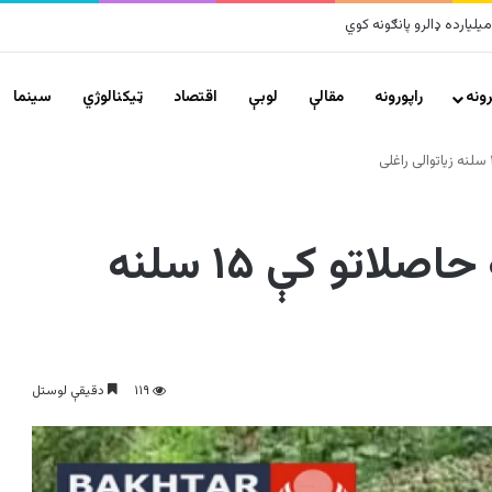
ونه
راپورونه
مقالې
لوبې
اقتصاد
ټیکنالوژي
سينما
پنجشېر کې د غوزانو په حاصلاتو کې ۱۵ سلنه
۱۱۹
دقیقې لوستل