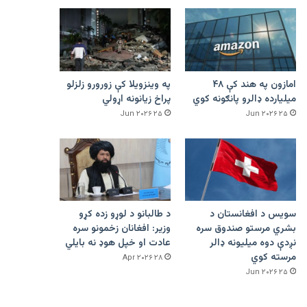
امازون په هند کې ۴۸
په وینزویلا کې زورورو زلزلو
میلیارده ډالرو پانګونه کوي
پراخ زیانونه اړولي
۲۵ Jun ۲۰۲۶
۲۵ Jun ۲۰۲۶
سویس د افغانستان د
د طالبانو د لوړو زده کړو
بشري مرستو صندوق سره
وزیر: افغانان زخمونو سره
نږدې دوه میلیونه ډالر
عادت او خپل هوډ نه بایلي
مرسته کوي
۲۸ Apr ۲۰۲۶
۲۵ Jun ۲۰۲۶