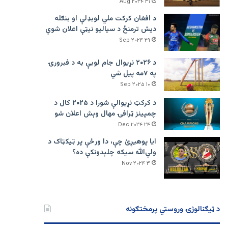
۳۱ Aug ۲۰۲۴
د افغان کرکت ملي لوبډلې او بنګله
دیش ترمنځ د سیالیو نیټې اعلان شوې
۲۹ Sep ۲۰۲۴
د ۲۰۲۶ نړیوال جام لوبې به د فبرورۍ
په ۷مه پیل شي
۱۰ Sep ۲۰۲۵
د کرکټ نړیوالې شورا د ۲۰۲۵ کال د
چمپینز ټرافۍ مهال وېش اعلان شو
۲۴ Dec ۲۰۲۴
ایا پوهیږئ چې، دا ورځې پر ټيکټاک د
ولي‌الله سیکه چلېدونکې ده؟
۳ Nov ۲۰۲۴
د ټیګنالوژۍ وروستي پرمختګونه