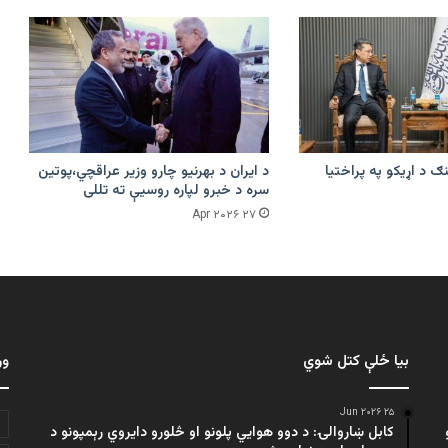
ګ د اړیکو په پراختیا
د ایران د بهرنیو چارو وزیر عراقچي،پوتین
سره د خبرو لپاره روسیې ته تللی
۲۷ Apr ۲۰۲۶
بیا ځلې کتل شوي
ور
۲۵ Jun ۲۰۲۶
کابل ښاروالۍ: د دوو هوايي پلونو او څلورو دایروي رېمپونو د