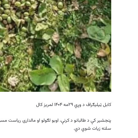
کابل ټیلیګراف د وږي ۲۹مه ۱۴۰۴ لمریز کال
سلنه زیات شوي دي.