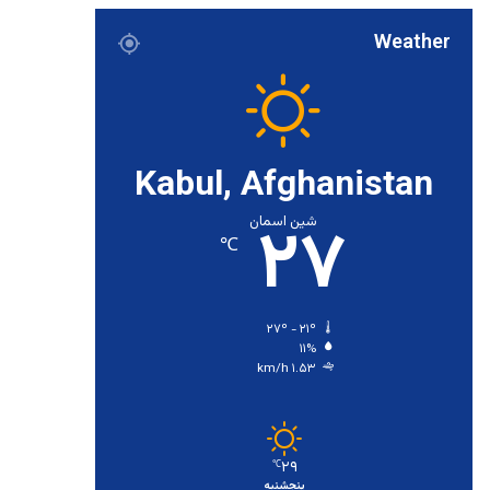
Weather
Kabul, Afghanistan
۲۷
شین اسمان
℃
۲۷º - ۲۱º
۱۱%
۱.۵۳ km/h
۲۹
℃
پنجشنبه