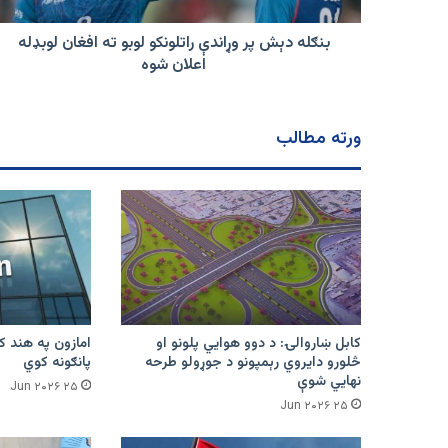
لوبډله
اعلان
بنګله دېش پر وړاندې راتلونکو لوبو ته افغان لوبډله
شوه
اعلان شوه
ورته مطالب
کابل ښاروالۍ: د دوو هوايي پلونو او
څلورو دایروي رېمپونو د جوړولو طرحه
پانګونه کوي
نهایي شوې
۲۵ Jun ۲۰۲۶
۲۵ Jun ۲۰۲۶