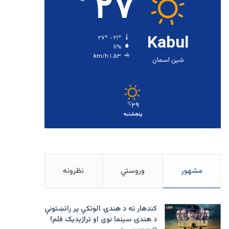
۲۷
Kabul
۲۷º - ۲۱º
۱۱%
۱.۵۳ km/h
شین اسمان
۲۹
℃
پنجشنبه
مشهور
وروستي
نظرونه
کندهار ته د هندۍ الوتکې پر راتښتونې
د هندۍ سینما نوی او تراژيديک فلم!