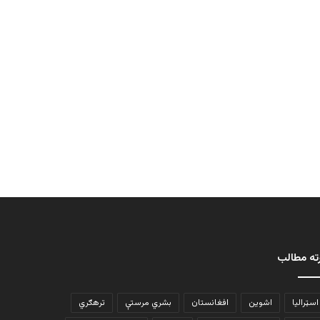
ته مطالب
اسټرالیا
اشوین
افغانستان
بشري مرستې
ترهګري