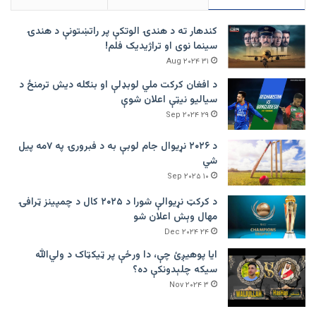
کندهار ته د هندۍ الوتکې پر راتښتونې د هندۍ
سینما نوی او تراژيديک فلم!
۳۱ Aug ۲۰۲۴
د افغان کرکت ملي لوبډلې او بنګله دیش ترمنځ د
سیالیو نیټې اعلان شوې
۲۹ Sep ۲۰۲۴
د ۲۰۲۶ نړیوال جام لوبې به د فبرورۍ په ۷مه پیل
شي
۱۰ Sep ۲۰۲۵
د کرکټ نړیوالې شورا د ۲۰۲۵ کال د چمپینز ټرافۍ
مهال وېش اعلان شو
۲۴ Dec ۲۰۲۴
ایا پوهیږئ چې، دا ورځې پر ټيکټاک د ولي‌الله
سیکه چلېدونکې ده؟
۳ Nov ۲۰۲۴