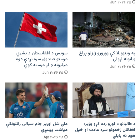
۲۵ Jun ۲۰۲۶
په وینزویلا کې زورورو زلزلو پراخ
سویس د افغانستان د بشري
زیانونه اړولي
مرستو صندوق سره نږدې دوه
میلیونه ډالر مرسته کوي
۲۵ Jun ۲۰۲۶
۲۵ Jun ۲۰۲۶
د طالبانو د لوړو زده کړو وزیر:
ملي شل اوریز جام سیالۍ راتلونکې
افغانان زخمونو سره عادت او خپل
میاشت پیلېږي
هوډ نه بایلي
۲۸ Apr ۲۰۲۶