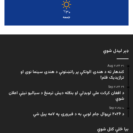
۳۰
℃
جمعه
ډېر لیدل شوي
۳۱ Aug ۲۰۲۴
کندهار ته د هندۍ الوتکې پر راتښتونې د هندۍ سینما نوی او
تراژيديک فلم!
۲۹ Sep ۲۰۲۴
د افغان کرکت ملي لوبډلې او بنګله دیش ترمنځ د سیالیو نیټې اعلان
شوې
۱۰ Sep ۲۰۲۵
د ۲۰۲۶ نړیوال جام لوبې به د فبرورۍ په ۷مه پیل شي
بیا ځلې کتل شوي