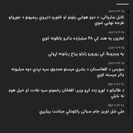
۲۵ Jun ۲۰۲۶
کابل ښاروالۍ: د دوو هوايي پلونو او څلورو دایروي رېمپونو د جوړولو
طرحه نهایي شوې
۲۵ Jun ۲۰۲۶
امازون په هند کې ۴۸ میلیارده ډالرو پانګونه کوي
۲۵ Jun ۲۰۲۶
په وینزویلا کې زورورو زلزلو پراخ زیانونه اړولي
۲۵ Jun ۲۰۲۶
سویس د افغانستان د بشري مرستو صندوق سره نږدې دوه میلیونه
ډالر مرسته کوي
۲۸ Apr ۲۰۲۶
د طالبانو د لوړو زده کړو وزیر: افغانان زخمونو سره عادت او خپل هوډ
نه بایلي
۲۸ Apr ۲۰۲۶
ملي شل اوریز جام سیالۍ راتلونکې میاشت پیلېږي