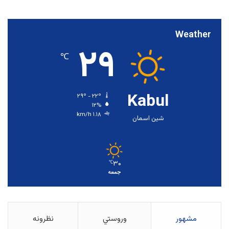
Weather
۲۹
℃
Kabul
۲۹º - ۲۲º
۱۲%
۱.۱۸ km/h
شین اسمان
۳۰
℃
جمعه
مشهور
وروستي
نظرونه