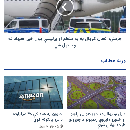
به
په
منظم
او
پرلپسې
ډول
خپل
جرمني: افغان کډوال به په منظم او پرلپسې ډول خپل هېواد ته
هېواد
واستول شي
ته
واستول
ورته مطالب
شي
کابل ښاروالۍ: د دوو هوايي پلونو
امازون په هند کې ۴۸ میلیارده
او څلورو دایروي رېمپونو د جوړولو
ډالرو پانګونه کوي
طرحه نهایي شوې
۲۵ Jun ۲۰۲۶