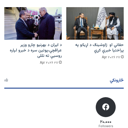
حقاني او ژاوشینګ د اړیکو په
د ایران د بهرنیو چارو وزیر
پراختیا خبرې کړي
عراقچي،پوتین سره د خبرو لپاره
روسیې ته تللی
۲۷ Apr ۲۰۲۶
۲۷ Apr ۲۰۲۶
څارونکي
۲۰،۰۰۰
Followers