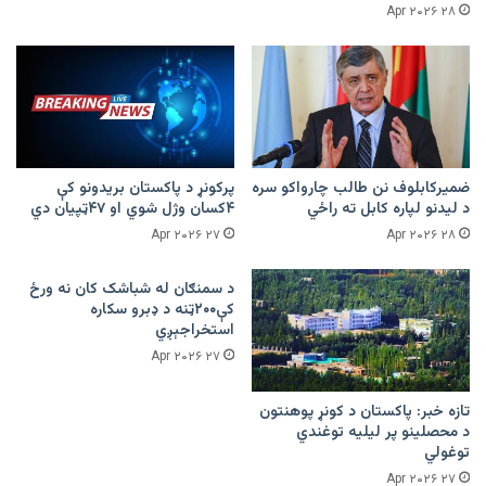
۲۸ Apr ۲۰۲۶
ضمیرکابلوف نن طالب چارواکو سره
پرکونړ د پاکستان بریدونو کې
د لیدنو لپاره کابل ته راځي
۴کسان وژل شوي او ۴۷ټپیان دي
۲۷ Apr ۲۰۲۶
۲۸ Apr ۲۰۲۶
د سمنګان له شباشک کان نه ورځ
کې۲۰۰ټنه د ډبرو سکاره
استخراجېږي
۲۷ Apr ۲۰۲۶
تازه خبر: پاکستان د کونړ پوهنتون
د محصلینو پر لیلیه توغندي
توغولي
۲۷ Apr ۲۰۲۶