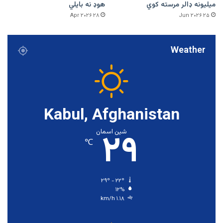
میلیونه ډالر مرسته کوي
هوډ نه بایلي
۲۸ Apr ۲۰۲۶
۲۵ Jun ۲۰۲۶
Weather
Kabul, Afghanistan
۲۹
شین اسمان
℃
۲۹º - ۲۲º
۱۲%
۱.۱۸ km/h