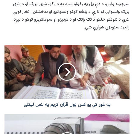
سرچینه وايي، د دې پل په رغولو سره به د ارګو، شهر بزرګ او د شهر
بزرګ ولسوالۍ له لارې د پنځه ګونو ولسوالیو او بدخشان- تخار لویې
لارې د تلونکو خلکو د تګ راتګ او د کرنیزو او سوداګریزو توکو د لیږد
رالیږد ستونزې هوارې شي.
په
غور
کې
یو
کس
ټول
قرآن
کریم
په
لاس
په غور کې یو کس ټول قرآن کریم په لاس لیکلی
لیکلی
جرمني:
افغان
کډوال