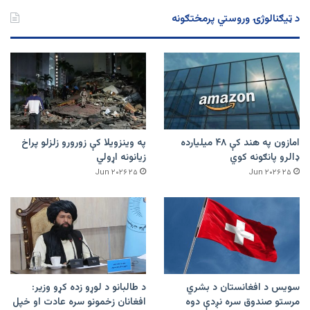
د ټیګنالوژۍ وروستي پرمختګونه
امازون په هند کې ۴۸ میلیارده
په وینزویلا کې زورورو زلزلو پراخ
ډالرو پانګونه کوي
زیانونه اړولي
۲۵ Jun ۲۰۲۶
۲۵ Jun ۲۰۲۶
سویس د افغانستان د بشري
د طالبانو د لوړو زده کړو وزیر:
مرستو صندوق سره نږدې دوه
افغانان زخمونو سره عادت او خپل