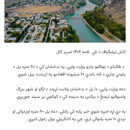
کابل ټیلیګراف د تلې ۵مه ۱۴۰۴ لمریز کال
د طالبانو د ټولګټو چارو وزارت وايي، په بدخشان کې د ۸۰ متره پل د
رغونې چارې د څه باندې ۶۰ میلیونه افغانیو په ارزښت پیل شوې.
دغه وزارت وايي، دا پل د بدخشان ولایت اړوند د ارګو او شهر بزرګ
ولسوالیو ترمنځ د برلاس په سیمه کې د کوکچې پر سیند جوړیږي.
په دې اړه خپره شوې خبر پاڼه کې راغلي، دغه پل ۸۰ متره اوږدوالی او
نږدې ۱۰ متره پلنوالی لري، چې په کانکریټي ډول رغول کیږي.