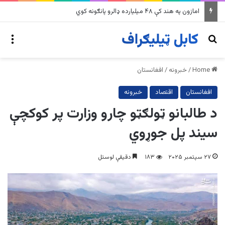
امازون په هند کې ۴۸ میلیارده ډالرو پانګونه کوي
nu
Search for
Home
/
خبرونه
/
افغانستان
افغانستان
اقتصاد
خبرونه
د طالبانو ټولګټو چارو وزارت پر کوکچې
سیند پل جوړوي
۲۷ سپتمبر ۲۰۲۵
۱۸۳
دقیقې لوستل