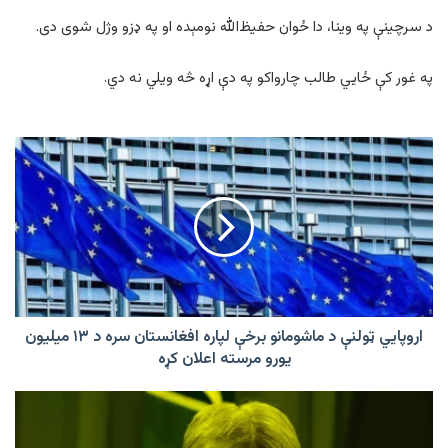
د سرچینې په وینا، دا ځوان حفیظ‌الله نومېده او په ډزو وژل شوی دی.
په غور کې ځايي طالب چارواکو په دې اړه څه ویلي نه دي.
اروپایي
ټولنې
د
ماشومانو
برخې
لپاره
افغانستان
سره
د
۱۳
اروپایي ټولنې د ماشومانو برخې لپاره افغانستان سره د ۱۳ میلیون
میلیون
یورو مرسته اعلان کړه
یورو
مرسته
اسټرالیا
اعلان
هم
کړه
د