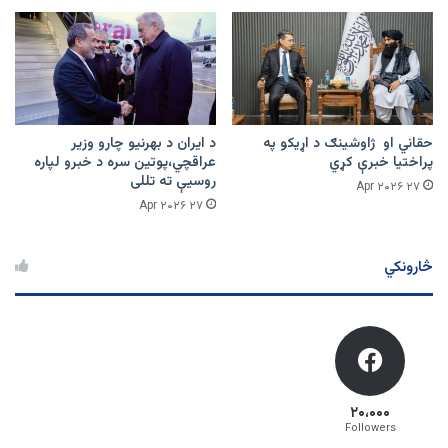
حقاني او ژاوشینګ د اړیکو په
د ایران د بهرنیو چارو وزیر
پراختیا خبرې کړي
عراقچي،پوتین سره د خبرو لپاره
روسیې ته تللی
۲۷ Apr ۲۰۲۶
۲۷ Apr ۲۰۲۶
څارونکي
۲۰،۰۰۰
Followers