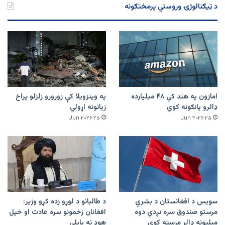
د ټیګنالوژۍ وروستي پرمختګونه
امازون په هند کې ۴۸ میلیارده
په وینزویلا کې زورورو زلزلو پراخ
ډالرو پانګونه کوي
زیانونه اړولي
۲۵ Jun ۲۰۲۶
۲۵ Jun ۲۰۲۶
سویس د افغانستان د بشري
د طالبانو د لوړو زده کړو وزیر:
مرستو صندوق سره نږدې دوه
افغانان زخمونو سره عادت او خپل
میلیونه ډالر مرسته کوي
هوډ نه بایلي