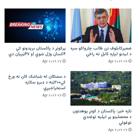
ضمیرکابلوف نن طالب چارواکو سره
پرکونړ د پاکستان بریدونو کې
د لیدنو لپاره کابل ته راځي
۴کسان وژل شوي او ۴۷ټپیان دي
۲۷ Apr ۲۰۲۶
۲۸ Apr ۲۰۲۶
د سمنګان له شباشک کان نه ورځ
کې۲۰۰ټنه د ډبرو سکاره
استخراجېږي
۲۷ Apr ۲۰۲۶
تازه خبر: پاکستان د کونړ پوهنتون
د محصلینو پر لیلیه توغندي
توغولي
۲۷ Apr ۲۰۲۶