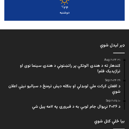
۲۴
℃
دوشنبه
ډېر لیدل شوي
۳۱ Aug ۲۰۲۴
کندهار ته د هندۍ الوتکې پر راتښتونې د هندۍ سینما نوی او
تراژيديک فلم!
۲۹ Sep ۲۰۲۴
د افغان کرکت ملي لوبډلې او بنګله دیش ترمنځ د سیالیو نیټې اعلان
شوې
۱۰ Sep ۲۰۲۵
د ۲۰۲۶ نړیوال جام لوبې به د فبرورۍ په ۷مه پیل شي
بیا ځلې کتل شوي