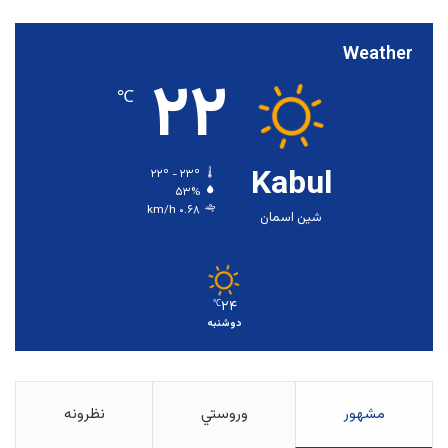
Weather
۲۲
℃
Kabul
۲۲º - ۲۳º
۵۳%
۰.۶۸ km/h
شین اسمان
۲۴
℃
دوشنبه
مشهور
وروستي
نظرونه