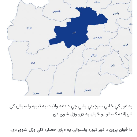
په غور کې ځايي سرچینې وايي چې د دغه ولایت په تیوره ولسوالۍ کې
ناپېژانده کسانو یو ځوان په ډزو وژل شوی دی.
دا ځوان پرون د غور تیوره ولسوالۍ په «پای حصار» کلي وژل شوی دی.