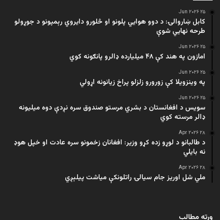
۲۵ Jun ۲۰۲۶
کابل ښاروالۍ: د دوو هوايي پلونو او څلورو دایروي رېمپونو د جوړولو
طرحه نهایي شوې
۲۵ Jun ۲۰۲۶
امازون په هند کې ۴۸ میلیارده ډالرو پانګونه کوي
۲۵ Jun ۲۰۲۶
په وینزویلا کې زورورو زلزلو پراخ زیانونه اړولي
۲۵ Jun ۲۰۲۶
سویس د افغانستان د بشري مرستو صندوق سره نږدې دوه میلیونه
ډالر مرسته کوي
۲۸ Apr ۲۰۲۶
د طالبانو د لوړو زده کړو وزیر: افغانان زخمونو سره عادت او خپل هوډ
نه بایلي
۲۸ Apr ۲۰۲۶
ملي شل اوریز جام سیالۍ راتلونکې میاشت پیلېږي
ورته مطالب