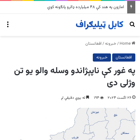
په وینزویلا کې زورورو زلزلو پراخ زیانونه اړولي
nu
Search for
Home
/
خبرونه
/
افغانستان
افغانستان
خبرونه
په غور کې ناپېژاندو وسله والو یو تن
وژلی دی
۲۶ اگست ۲۰۲۴
۱۹۴
له یوې دقیقې لږ