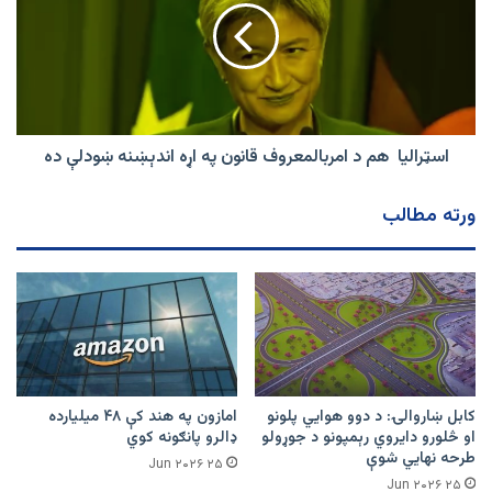
امربالمعروف
قانون
په
اړه
اندېښنه
ښودلې
ده
اسټرالیا هم د امربالمعروف قانون په اړه اندېښنه ښودلې ده
ورته مطالب
کابل ښاروالۍ: د دوو هوايي پلونو
امازون په هند کې ۴۸ میلیارده
او څلورو دایروي رېمپونو د جوړولو
ډالرو پانګونه کوي
طرحه نهایي شوې
۲۵ Jun ۲۰۲۶
۲۵ Jun ۲۰۲۶