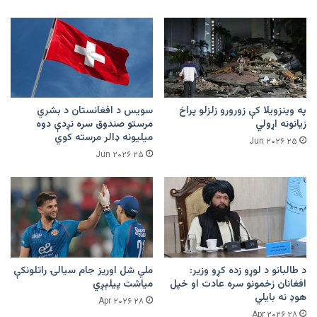
په وینزویلا کې زورورو زلزلو پراخ
سویس د افغانستان د بشري
زیانونه اړولي
مرستو صندوق سره نږدې دوه
میلیونه ډالر مرسته کوي
۲۵ Jun ۲۰۲۶
۲۵ Jun ۲۰۲۶
د طالبانو د لوړو زده کړو وزیر:
ملي شل اوریز جام سیالۍ راتلونکې
افغانان زخمونو سره عادت او خپل
میاشت پیلېږي
هوډ نه بایلي
۲۸ Apr ۲۰۲۶
۲۸ Apr ۲۰۲۶