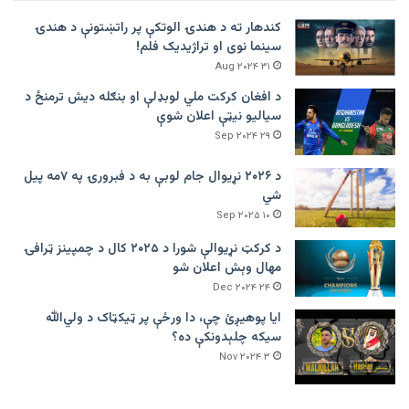
کندهار ته د هندۍ الوتکې پر راتښتونې د هندۍ
سینما نوی او تراژيديک فلم!
۳۱ Aug ۲۰۲۴
د افغان کرکت ملي لوبډلې او بنګله دیش ترمنځ د
سیالیو نیټې اعلان شوې
۲۹ Sep ۲۰۲۴
د ۲۰۲۶ نړیوال جام لوبې به د فبرورۍ په ۷مه پیل
شي
۱۰ Sep ۲۰۲۵
د کرکټ نړیوالې شورا د ۲۰۲۵ کال د چمپینز ټرافۍ
مهال وېش اعلان شو
۲۴ Dec ۲۰۲۴
ایا پوهیږئ چې، دا ورځې پر ټيکټاک د ولي‌الله
سیکه چلېدونکې ده؟
۳ Nov ۲۰۲۴