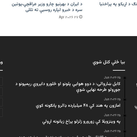
ګ د اړیکو په پراختیا
د ایران د بهرنیو چارو وزیر عراقچي،پوتین
سره د خبرو لپاره روسیې ته تللی
۲۷ Apr ۲۰۲۶
بیا ځلې کتل شوي
ور
۲۵ Jun ۲۰۲۶
کابل ښاروالۍ: د دوو هوايي پلونو او څلورو دایروي رېمپونو د
جوړولو طرحه نهایي شوې
۲۵ Jun ۲۰۲۶
ې
امازون په هند کې ۴۸ میلیارده ډالرو پانګونه کوي
۲۵ Jun ۲۰۲۶
په وینزویلا کې زورورو زلزلو پراخ زیانونه اړولي
۲۵ Jun ۲۰۲۶