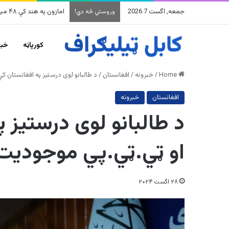
جمعه, اگست 7 2026
په وینزویلا کې زورورو زلزل
وروستي څه دي!
کورپاڼه
خبر
Home
/
خبرونه
/
افغانستان
/
د طالبانو لوی درستیز په افغانستان 
افغانستان
خبرونه
د طالبانو لوی درستیز 
او ټي.ټي.پي موجودیت 
۲۸ اگست ۲۰۲۴