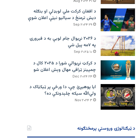
۳۱ Aug ۲۰۲۴
د افغان کرکت ملي لوبډلې او بنګله
دیش ترمنځ د سیالیو نیټې اعلان شوې
۲۹ Sep ۲۰۲۴
د ۲۰۲۶ نړیوال جام لوبې به د فبرورۍ
په ۷مه پیل شي
۱۰ Sep ۲۰۲۵
د کرکټ نړیوالې شورا د ۲۰۲۵ کال د
چمپینز ټرافۍ مهال وېش اعلان شو
۲۴ Dec ۲۰۲۴
ایا پوهیږئ چې، دا ورځې پر ټيکټاک د
ولي‌الله سیکه چلېدونکې ده؟
۳ Nov ۲۰۲۴
د ټیګنالوژۍ وروستي پرمختګونه