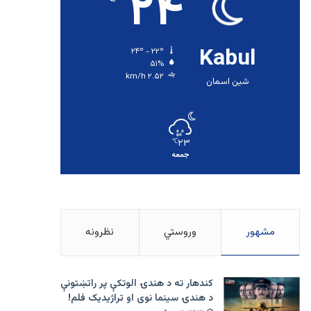
۲۴
Kabul
۲۴º - ۲۲º
۵۱%
۲.۵۲ km/h
شین اسمان
۲۳
℃
جمعه
مشهور
وروستي
نظرونه
کندهار ته د هندۍ الوتکې پر راتښتونې
د هندۍ سینما نوی او تراژيديک فلم!