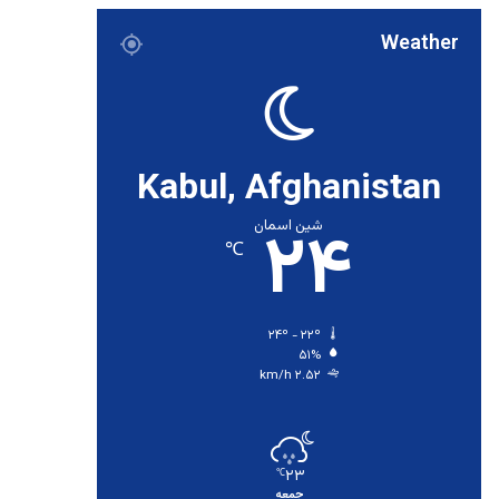
Weather
Kabul, Afghanistan
۲۴
شین اسمان
℃
۲۴º - ۲۲º
۵۱%
۲.۵۲ km/h
۲۳
℃
جمعه