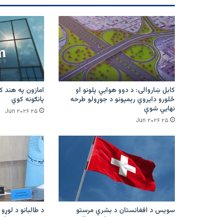
کابل ښاروالۍ: د دوو هوايي پلونو او
څلورو دایروي رېمپونو د جوړولو طرحه
پانګونه کوي
نهایي شوې
۲۵ Jun ۲۰۲۶
۲۵ Jun ۲۰۲۶
سویس د افغانستان د بشري مرستو
د طالبانو د لوړو 