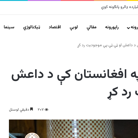
و پراخ زیانونه اړولي
ونه
راپورونه
مقالې
لوبې
اقتصاد
ټیکنالوژي
سينما
کې د داعش او ټي.ټي.پي موجودیت رد کړ
په افغانستان کې د داعش
رد کړ
۲۰۷
دقیقې لوستل