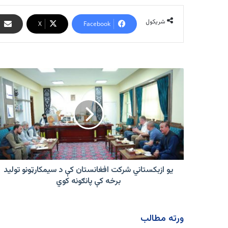
شریکول
X
Facebook
یو
ازبکستاني
شرکت
افغانستان
کې
د
سیمکارټونو
تولید
برخه
کې
یو ازبکستاني شرکت افغانستان کې د سیمکارټونو تولید
پانګونه
برخه کې پانګونه کوي
کوي
ورته مطالب