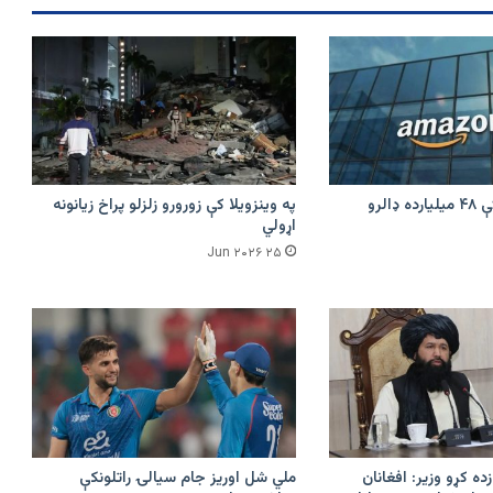
امازون په هند کې ۴۸ میلیارده ډالرو
په وینزویلا کې زورورو زلزلو پراخ زیانونه
اړولي
۲۵ Jun ۲۰۲۶
زده کړو وزیر: افغانان
ملي شل اوریز جام سیالۍ راتلونکې