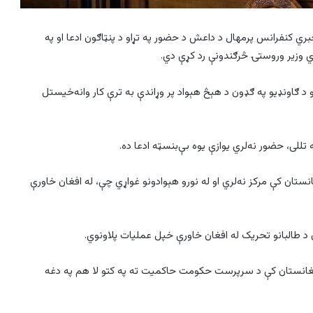
ري کنفرانس پرمهال د داعش د حضور په تړاو د پنټاګون ادعا او په
ي وزیر وروستۍ څرګندونې رد کړې دي.
 د ګاونډیو په ګډون د هېڅ هېواد پر وړاندې به ترې کار وانه‌خیستل
للی، حضور نه‌لري یوازې یوه بې‌بنسټه ادعا ده.
نستان کې مرکز نه‌لري او له نورو هېوادونو غواړي چې، له افغان خاورې
 د طالبانو تحریک له افغان خاورې خپل عملیات پلاونوي.
ه افغانستان کې د سرپرست حکومت حاکمیت ته په کتو لا هم په دغه