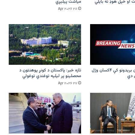
 او خپل هوډ نه بایلي
میاشت پیلېږي
۲۸ Apr ۲۰۲۶
پرکونړ د پاکستان بریدونو کې ۴کسان وژل
تازه خبر: پاکستان د کونړ پوهنتون د
محصلینو پر لیلیه توغندي توغولي
۲۷ Apr ۲۰۲۶