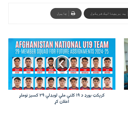
په بریښنالیک شریکول
چاپول
کرېکټ
بورډ
د
۱۹
کلنې
ملې
لوبډلې
۲۹
کسیز
نوملړ
کرېکټ بورډ د ۱۹ کلنې ملې لوبډلې ۲۹ کسیز نوملړ
اعلان
اعلان کړ
کړ