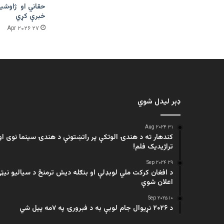
حقاني او ژاوشین
خبرې کړي
۲۷ Apr ۲۰۲۶
ډېر لیدل شوي
۳۱ Aug ۲۰۲۴
کندهار ته د هندۍ الوتکې پر راتښتونې د هندۍ سینما نوی او
تراژيديک فلم!
۲۹ Sep ۲۰۲۴
د افغان کرکت ملي لوبډلې او بنګله دیش ترمنځ د سیالیو نیټ
اعلان شوې
۱۰ Sep ۲۰۲۵
د ۲۰۲۶ نړیوال جام لوبې به د فبرورۍ په ۷مه پیل شي