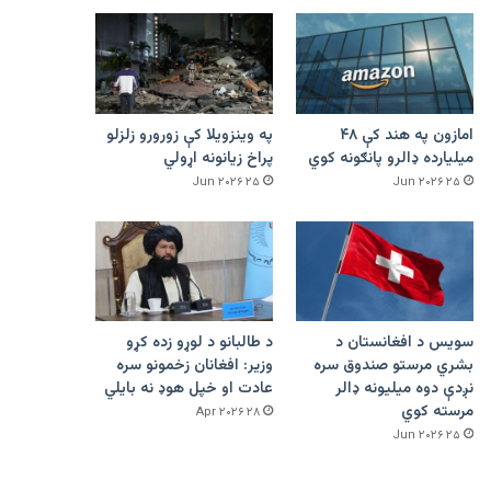
امازون په هند کې ۴۸
په وینزویلا کې زورورو زلزلو
میلیارده ډالرو پانګونه کوي
پراخ زیانونه اړولي
۲۵ Jun ۲۰۲۶
۲۵ Jun ۲۰۲۶
سویس د افغانستان د
د طالبانو د لوړو زده کړو
بشري مرستو صندوق سره
وزیر: افغانان زخمونو سره
نږدې دوه میلیونه ډالر
عادت او خپل هوډ نه بایلي
مرسته کوي
۲۸ Apr ۲۰۲۶
۲۵ Jun ۲۰۲۶