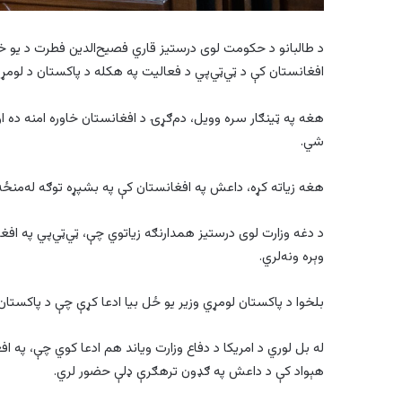
د طالبانو د حکومت لوی درستیز قاري فصیح‌الدین فطرت د یو خب
افغانستان کې د ټي‌ټي‌پي د فعالیت په هکله د پاکستان د لومړ
هغه په ټینګار سره وويل، دم‌ګړۍ د افغانستان خاوره امنه ده او
شي.
هغه زیاته کړه، داعش په افغانستان کې په بشپړه توګه له‌منځه ت
د دغه وزارت لوی درستیز همدارنګه زیاتوي چې، ټي‌ټي‌پي په افغا
وېره ونه‌لري.
بلخوا د پاکستان لومړي وزیر یو ځل بیا ادعا کړې چې د پاکستان
له بل لوري د امریکا د دفاع وزارت ویاند هم ادعا کوي چې، پ
هېواد کې د داعش په ګډون ترهګرې ډلې حضور لري.