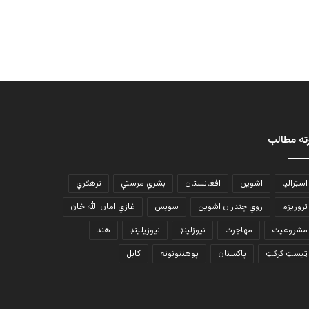
ته مطالب
اسټرالیا
اشوین
افغانستان
بشري مرستې
ترهګري
تروریزم
روي چندران اشوین
سویس
غازي امان الله خان
مشروعیت
مهاجرت
نیوزلینډ
نیوزیلینډ
هند
ټیسټ کرکټ
پاکستان
پوهنتونونه
کابل