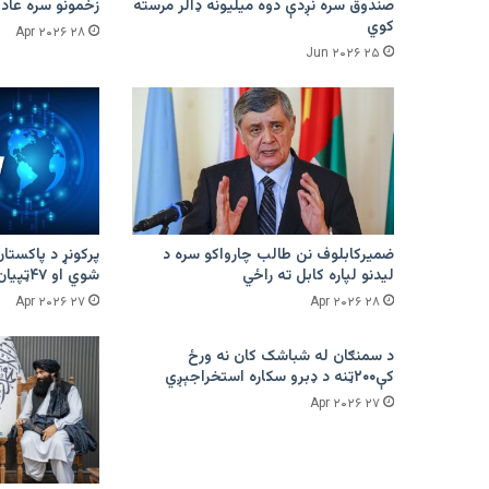
صندوق سره نږدې دوه میلیونه ډالر مرسته
زخمونو سره عادت
کوي
۲۸ Apr ۲۰۲۶
۲۵ Jun ۲۰۲۶
ضمیرکابلوف نن طالب چارواکو سره د
لیدنو لپاره کابل ته راځي
شوي او ۴۷ټپیان دي
۲۷ Apr ۲۰۲۶
۲۸ Apr ۲۰۲۶
د سمنګان له شباشک کان نه ورځ
کې۲۰۰ټنه د ډبرو سکاره استخراجېږي
۲۷ Apr ۲۰۲۶