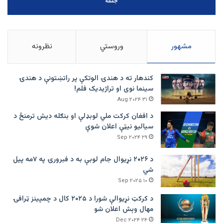
جمعه
مشهور
وروستي
نظرونه
کندهار ته د هندۍ الوتکې پر راتښتونې د هندۍ
سینما نوی او تراژيديک فلم!
۳۱ Aug ۲۰۲۴
د افغان کرکت ملي لوبډلې او بنګله دیش ترمنځ د
سیالیو نیټې اعلان شوې
۲۹ Sep ۲۰۲۴
د ۲۰۲۶ نړیوال جام لوبې به د فبرورۍ په ۷مه پیل
شي
۱۰ Sep ۲۰۲۵
د کرکټ نړیوالې شورا د ۲۰۲۵ کال د چمپینز ټرافۍ
مهال وېش اعلان شو
۲۴ Dec ۲۰۲۴