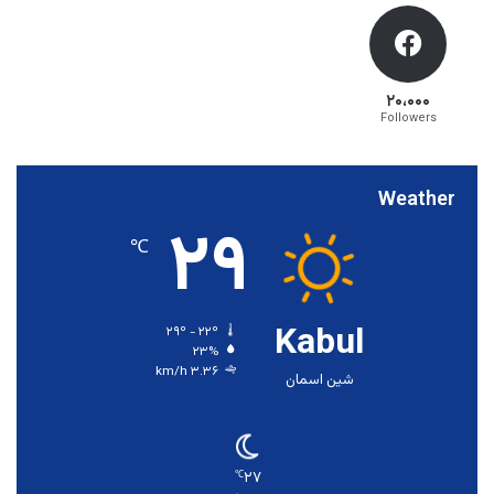
۲۰،۰۰۰
Followers
Weather
۲۹
℃
Kabul
۲۹º - ۲۲º
۲۳%
۳.۳۶ km/h
شین اسمان
۲۷
℃