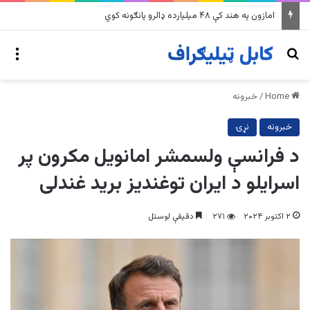
په وینزویلا کې زورورو زلزلو پراخ زیانونه اړولي
nu
Search for
Home
/
خبرونه
خبرونه
نړۍ
د فرانسې ولسمشر امانویل مکرون پر
اسرایلو د ایران توغندیز برید غندلی
۲ اکتوبر ۲۰۲۴
۲۷۱
دقیقې لوستل