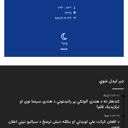
۲۹º - ۲۲º
۲۳%
۳.۳۶ km/h
۲۷
℃
جمعه
ډېر لیدل شوي
۳۱ Aug ۲۰۲۴
کندهار ته د هندۍ الوتکې پر راتښتونې د هندۍ سینما نوی او
تراژيديک فلم!
۲۹ Sep ۲۰۲۴
د افغان کرکت ملي لوبډلې او بنګله دیش ترمنځ د سیالیو نیټې اعلان
شوې