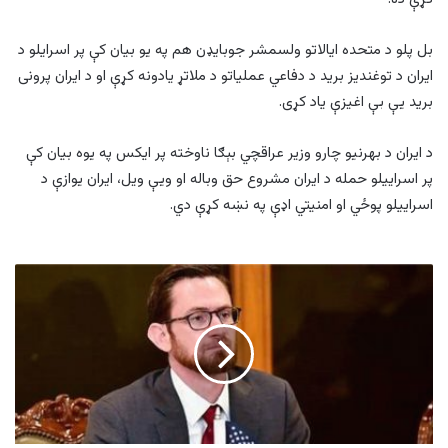
بل پلو د متحده ایالاتو ولسمشر جوبایډن هم په یو بیان کې پر اسرایلو د
ایران د توغندیز برید د دفاعي عملیاتو د ملاتړ یادونه کړې او د ایران پرونی
برید یې بې اغیزې یاد کړی.
د ایران د بهرنیو چارو وزیر عراقچي بېګا ناوخته پر ایکس په یوه بیان کې
پر اسراییلو حمله د ایران مشروع حق وباله او ویې ویل، ایران یوازې د
اسراییلو پوځي او امنیتي اډې په نښه کړې دي.
افغانستان
لپاره
د
امریکا
د
ځانګړي
استازي
ماموریت
پای