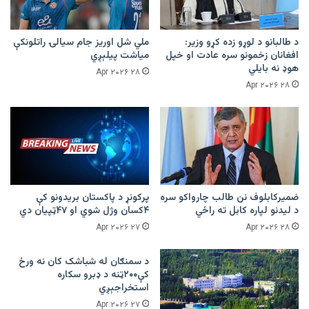
د طالبانو د لوړو زده کړو وزیر:
ملي شل اوریز جام سیالۍ راتلونکې
افغانان زخمونو سره عادت او خپل
میاشت پیلېږي
هوډ نه بایلي
۲۸ Apr ۲۰۲۶
۲۸ Apr ۲۰۲۶
ضمیرکابلوف نن طالب چارواکو سره
پرکونړ د پاکستان بریدونو کې
د لیدنو لپاره کابل ته راځي
۴کسان وژل شوي او ۴۷ټپیان دي
۲۷ Apr ۲۰۲۶
۲۸ Apr ۲۰۲۶
د سمنګان له شباشک کان نه ورځ
کې۲۰۰ټنه د ډبرو سکاره
استخراجېږي
۲۷ Apr ۲۰۲۶