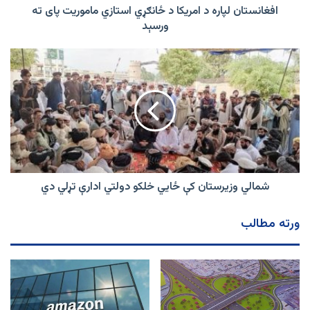
ته
افغانستان لپاره د امریکا د ځانګړي استازي ماموریت پای ته
ورسېد
ورسېد
شمالي
وزیرستان
کې
ځایي
خلکو
دولتي
ادارې
تړلي
دي
شمالي وزیرستان کې ځایي خلکو دولتي ادارې تړلي دي
ورته مطالب