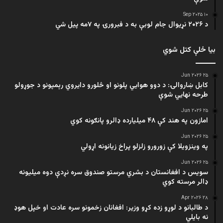
۱۰ Sep ۲۰۲۵
د ۲۰۲۶ نړیوال جام لوبې به د فبرورۍ په ۷مه پیل شي
بیا ځلې کتل شوي
۲۵ Jun ۲۰۲۶
کابل ښاروالۍ: د دوو هوايي پلونو او څلورو دایروي رېمپونو د جوړولو
طرحه نهایي شوې
۲۵ Jun ۲۰۲۶
امازون په هند کې ۴۸ میلیارده ډالرو پانګونه کوي
۲۵ Jun ۲۰۲۶
په وینزویلا کې زورورو زلزلو پراخ زیانونه اړولي
۲۵ Jun ۲۰۲۶
سویس د افغانستان د بشري مرستو صندوق سره نږدې دوه میلیونه
ډالر مرسته کوي
۲۸ Apr ۲۰۲۶
د طالبانو د لوړو زده کړو وزیر: افغانان زخمونو سره عادت او خپل هوډ
نه بایلي