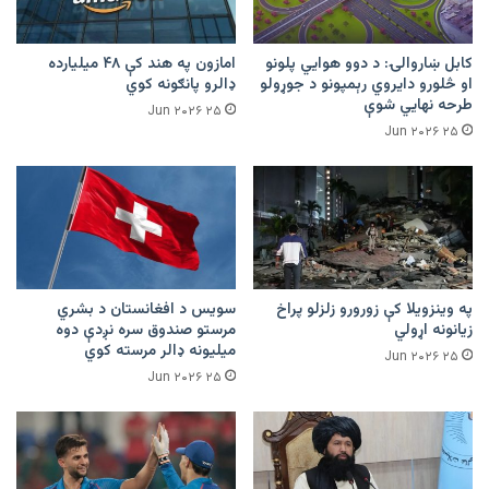
کابل ښاروالۍ: د دوو هوايي پلونو
امازون په هند کې ۴۸ میلیارده
او څلورو دایروي رېمپونو د جوړولو
ډالرو پانګونه کوي
طرحه نهایي شوې
۲۵ Jun ۲۰۲۶
۲۵ Jun ۲۰۲۶
په وینزویلا کې زورورو زلزلو پراخ
سویس د افغانستان د بشري
زیانونه اړولي
مرستو صندوق سره نږدې دوه
میلیونه ډالر مرسته کوي
۲۵ Jun ۲۰۲۶
۲۵ Jun ۲۰۲۶