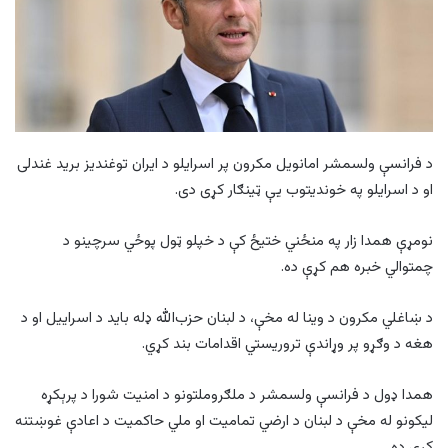
د فرانسې ولسمشر امانویل مکرون پر اسرایلو د ایران توغندیز برید غندلی
او د اسرایلو په خونديتوب یې ټينګار کړی دی.
نومړې همدا زار په منځني ختیځ کې د خپلو ټول پوځي سرچینو د
چمتوالي خبره هم کړې ده.
د ښاغلي مکرون د وینا له مخې، د لبنان حزب‌الله ډله باید د اسراییل او د
هغه د وګړو پر وړاندې تروریستي اقدامات بند کړي.
همدا ډول د فرانسې ولسمشر د ملګروملتونو د امنیت شورا د پرېکړه
لیکونو له ‌مخې د لبنان د ارضي تمامیت او ملي حاکمیت د اعادې غوښتنه
کړې ده.