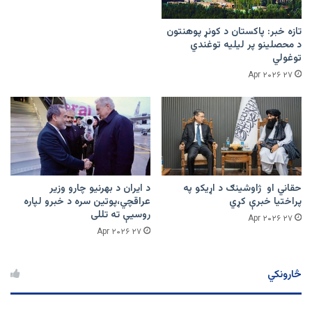
تازه خبر: پاکستان د کونړ پوهنتون
د محصلینو پر لیلیه توغندي
توغولي
۲۷ Apr ۲۰۲۶
حقاني او ژاوشینګ د اړیکو په
د ایران د بهرنیو چارو وزیر
پراختیا خبرې کړي
عراقچي،پوتین سره د خبرو لپاره
روسیې ته تللی
۲۷ Apr ۲۰۲۶
۲۷ Apr ۲۰۲۶
څارونکي