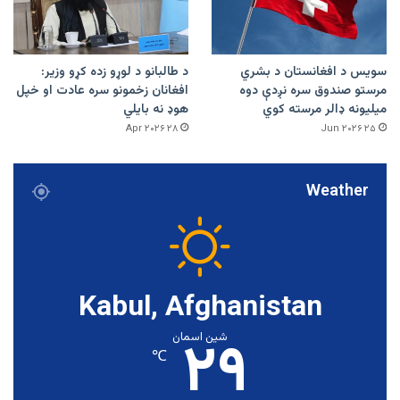
سویس د افغانستان د بشري
د طالبانو د لوړو زده کړو وزیر:
مرستو صندوق سره نږدې دوه
افغانان زخمونو سره عادت او خپل
میلیونه ډالر مرسته کوي
هوډ نه بایلي
۲۸ Apr ۲۰۲۶
۲۵ Jun ۲۰۲۶
Weather
Kabul, Afghanistan
۲۹
شین اسمان
℃