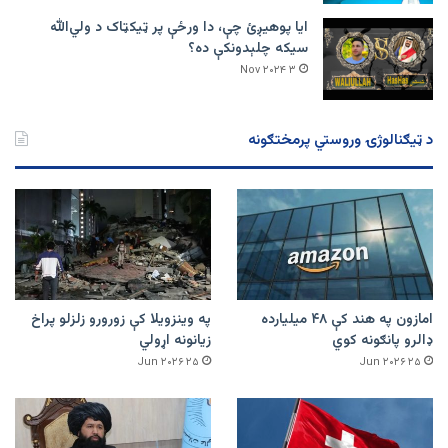
ایا پوهیږئ چې، دا ورځې پر ټيکټاک د ولي‌الله
سیکه چلېدونکې ده؟
۳ Nov ۲۰۲۴
د ټیګنالوژۍ وروستي پرمختګونه
امازون په هند کې ۴۸ میلیارده
په وینزویلا کې زورورو زلزلو پراخ
ډالرو پانګونه کوي
زیانونه اړولي
۲۵ Jun ۲۰۲۶
۲۵ Jun ۲۰۲۶