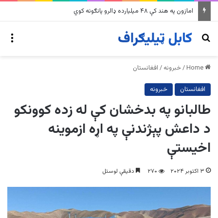
امازون په هند کې ۴۸ میلیارده ډالرو پانګونه کوي
nu
Search for
Home
/
خبرونه
/
افغانستان
افغانستان
خبرونه
طالبانو په بدخشان کې له زده کوونکو
د داعش پېژندنې په اړه ازموینه
اخیستې
۳ اکتوبر ۲۰۲۴
۲۷۰
دقیقې لوستل