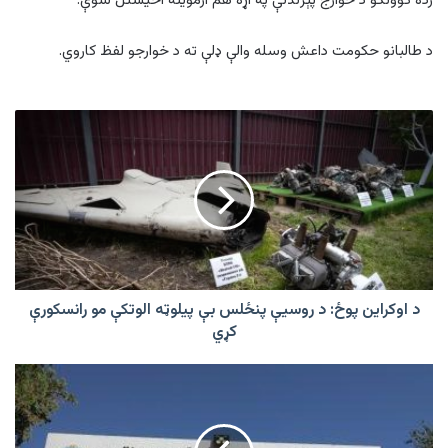
زده کوونکو د خوارج پېژندنې په اړه هم ازموینه اخیستل شوې.
د طالبانو حکومت داعش وسله والې ډلې ته د خوارجو لفظ کاروي.
د
اوکراین
پوځ:
د
روسیې
پنځلس
بې
پیلوټه
الوتکې
مو
د اوکراین پوځ: د روسیې پنځلس بې پیلوټه الوتکې مو رانسکورې
رانسکورې
کړي
کړي
پل
تخنیک
پوهنتون
کې