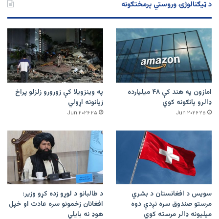
د ټیګنالوژۍ وروستي پرمختګونه
امازون په هند کې ۴۸ میلیارده
په وینزویلا کې زورورو زلزلو پراخ
ډالرو پانګونه کوي
زیانونه اړولي
۲۵ Jun ۲۰۲۶
۲۵ Jun ۲۰۲۶
سویس د افغانستان د بشري
د طالبانو د لوړو زده کړو وزیر:
مرستو صندوق سره نږدې دوه
افغانان زخمونو سره عادت او خپل
میلیونه ډالر مرسته کوي
هوډ نه بایلي