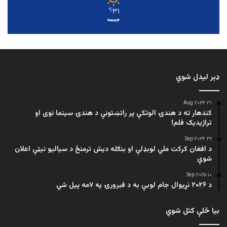
۳۱
℃
جمعه
ډېر لیدل شوي
۳۱ Aug ۲۰۲۴
کندهار ته د هندۍ الوتکې پر راتښتونې د هندۍ سینما نوی او
تراژيديک فلم!
۲۹ Sep ۲۰۲۴
د افغان کرکت ملي لوبډلې او بنګله دیش ترمنځ د سیالیو نیټې اعلان
شوې
۱۰ Sep ۲۰۲۵
د ۲۰۲۶ نړیوال جام لوبې به د فبرورۍ په ۷مه پیل شي
بیا ځلې کتل شوي