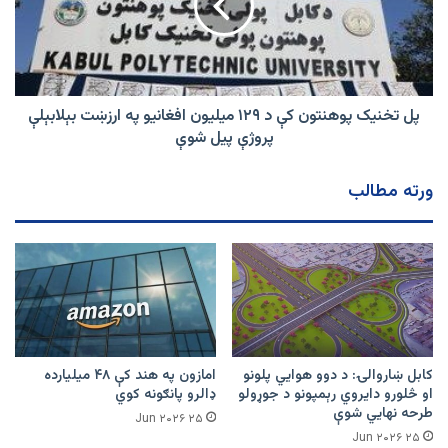
د
۱۲۹
میلیون
افغانیو
په
ارزښت
پل تخنیک پوهنتون کې د ۱۲۹ میلیون افغانیو په ارزښت بېلابېلې
بېلابېلې
پروژې پیل شوې
پروژې
پیل
ورته مطالب
شوې
کابل ښاروالۍ: د دوو هوايي پلونو
امازون په هند کې ۴۸ میلیارده
او څلورو دایروي رېمپونو د جوړولو
ډالرو پانګونه کوي
طرحه نهایي شوې
۲۵ Jun ۲۰۲۶
۲۵ Jun ۲۰۲۶