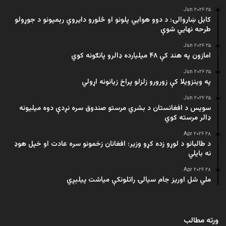
۲۵ Jun ۲۰۲۶
کابل ښاروالۍ: د دوو هوايي پلونو او څلورو دایروي رېمپونو د جوړولو
طرحه نهایي شوې
۲۵ Jun ۲۰۲۶
امازون په هند کې ۴۸ میلیارده ډالرو پانګونه کوي
۲۵ Jun ۲۰۲۶
په وینزویلا کې زورورو زلزلو پراخ زیانونه اړولي
۲۵ Jun ۲۰۲۶
سویس د افغانستان د بشري مرستو صندوق سره نږدې دوه میلیونه
ډالر مرسته کوي
۲۸ Apr ۲۰۲۶
د طالبانو د لوړو زده کړو وزیر: افغانان زخمونو سره عادت او خپل هوډ
نه بایلي
۲۸ Apr ۲۰۲۶
ملي شل اوریز جام سیالۍ راتلونکې میاشت پیلېږي
ورته مطالب