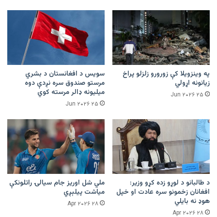
په وینزویلا کې زورورو زلزلو پراخ
سویس د افغانستان د بشري
زیانونه اړولي
مرستو صندوق سره نږدې دوه
میلیونه ډالر مرسته کوي
۲۵ Jun ۲۰۲۶
۲۵ Jun ۲۰۲۶
د طالبانو د لوړو زده کړو وزیر:
ملي شل اوریز جام سیالۍ راتلونکې
افغانان زخمونو سره عادت او خپل
میاشت پیلېږي
هوډ نه بایلي
۲۸ Apr ۲۰۲۶
۲۸ Apr ۲۰۲۶