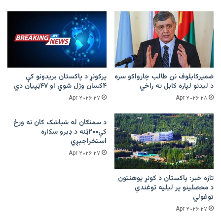
ضمیرکابلوف نن طالب چارواکو سره
پرکونړ د پاکستان بریدونو کې
د لیدنو لپاره کابل ته راځي
۴کسان وژل شوي او ۴۷ټپیان دي
۲۷ Apr ۲۰۲۶
۲۸ Apr ۲۰۲۶
د سمنګان له شباشک کان نه ورځ
کې۲۰۰ټنه د ډبرو سکاره
استخراجېږي
۲۷ Apr ۲۰۲۶
تازه خبر: پاکستان د کونړ پوهنتون
د محصلینو پر لیلیه توغندي
توغولي
۲۷ Apr ۲۰۲۶