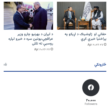
حقاني او ژاوشینګ د اړیکو په
د ایران د بهرنیو چارو وزیر
پراختیا خبرې کړي
عراقچي،پوتین سره د خبرو لپاره
روسیې ته تللی
۲۷ Apr ۲۰۲۶
۲۷ Apr ۲۰۲۶
څارونکي
۲۰،۰۰۰
Followers