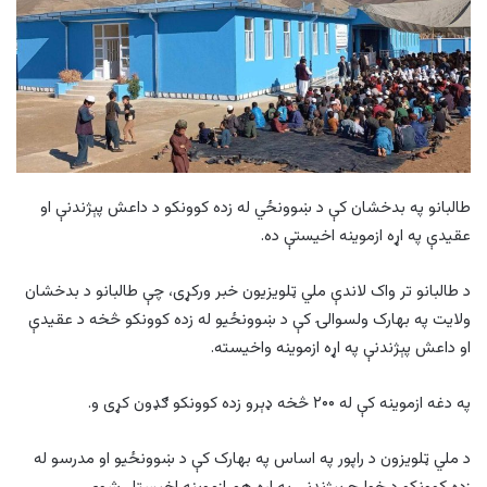
طالبانو په بدخشان کې د ښوونځي له زده کوونکو د داعش پېژندنې او
عقیدې په اړه ازموینه اخیستې ده.
د طالبانو تر واک لاندې ملي ټلویزیون خبر ورکړی، چې طالبانو د بدخشان
ولایت په بهارک ولسوالۍ کې د ښوونځیو له زده‌ کوونکو څخه د عقیدې
او داعش پېژندنې په اړه ازموینه واخیسته.
په دغه ازموینه کې له ۲۰۰ څخه ډېرو زده ‌کوونکو ګډون کړی و.
د ملي ټلویزون د راپور په اساس په بهارک کې د ښوونځيو او مدرسو له