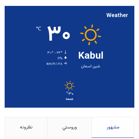
Weather
۳۰
℃
Kabul
۳۰º - ۲۲º
۱۱%
۱.۲۸ km/h
شین اسمان
۳۰
℃
جمعه
مشهور
وروستي
نظرونه