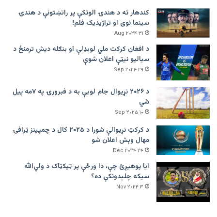
کندهار ته د هندۍ الوتکې پر راتښتونې د هندۍ
سینما نوی او تراژيديک فلم!
۳۱ Aug ۲۰۲۴
د افغان کرکت ملي لوبډلې او بنګله دیش ترمنځ د
سیالیو نیټې اعلان شوې
۲۹ Sep ۲۰۲۴
د ۲۰۲۶ نړیوال جام لوبې به د فبرورۍ په ۷مه پیل
شي
۱۰ Sep ۲۰۲۵
د کرکټ نړیوالې شورا د ۲۰۲۵ کال د چمپینز ټرافۍ
مهال وېش اعلان شو
۲۴ Dec ۲۰۲۴
ایا پوهیږئ چې، دا ورځې پر ټيکټاک د ولي‌الله
سیکه چلېدونکې ده؟
۳ Nov ۲۰۲۴