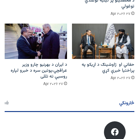
د محصلینو پر لیلیه توغندي
توغولي
۲۷ Apr ۲۰۲۶
حقاني او ژاوشینګ د اړیکو په
د ایران د بهرنیو چارو وزیر
پراختیا خبرې کړي
عراقچي،پوتین سره د خبرو لپاره
روسیې ته تللی
۲۷ Apr ۲۰۲۶
۲۷ Apr ۲۰۲۶
څارونکي