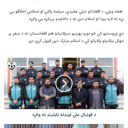
هغه ویلي، د افغانانو دیني عقیدې، میلمه‌ پالنې او اسلامي اخلاقو یې
زړه ته لاره پیدا او اسلام دین ته د داخلېدو پرېکړه یې وکړه.
دې وروستیو کې څو نورو بهرنیو سیلانیانو هم افغانستان ته د سفر پر
مهال بېلابېلو ولایاتو کې د اسلام مبارک دین قبول کړی دی.
د
فوټبال
ملي
لوبډله
ټایلینډ
ته
ولاړه
د فوټبال ملي لوبډله ټایلینډ ته ولاړه
طالبانو