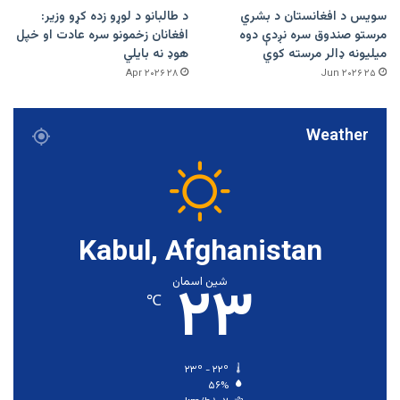
سویس د افغانستان د بشري
د طالبانو د لوړو زده کړو وزیر:
مرستو صندوق سره نږدې دوه
افغانان زخمونو سره عادت او خپل
میلیونه ډالر مرسته کوي
هوډ نه بایلي
۲۸ Apr ۲۰۲۶
۲۵ Jun ۲۰۲۶
Weather
Kabul, Afghanistan
۲۳
شین اسمان
℃
۲۳º - ۲۲º
۵۶%