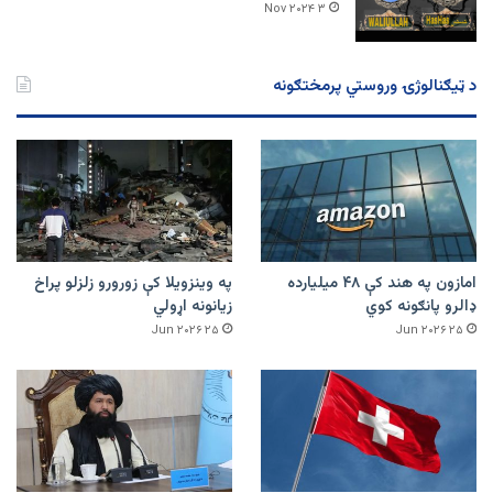
۳ Nov ۲۰۲۴
د ټیګنالوژۍ وروستي پرمختګونه
امازون په هند کې ۴۸ میلیارده
په وینزویلا کې زورورو زلزلو پراخ
ډالرو پانګونه کوي
زیانونه اړولي
۲۵ Jun ۲۰۲۶
۲۵ Jun ۲۰۲۶