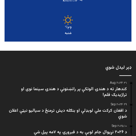
۱.۰۲ km/h
۲۶
℃
شنبه
ډېر لیدل شوي
۳۱ Aug ۲۰۲۴
کندهار ته د هندۍ الوتکې پر راتښتونې د هندۍ سینما نوی او
تراژيديک فلم!
۲۹ Sep ۲۰۲۴
د افغان کرکت ملي لوبډلې او بنګله دیش ترمنځ د سیالیو نیټې اعلان
شوې
۱۰ Sep ۲۰۲۵
د ۲۰۲۶ نړیوال جام لوبې به د فبرورۍ په ۷مه پیل شي