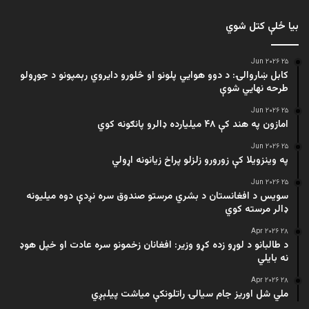
بیا ځلې کتل شوي
۲۵ Jun ۲۰۲۶
کابل ښاروالۍ: د دوو هوايي پلونو او څلورو دایروي رېمپونو د جوړولو
طرحه نهایي شوې
۲۵ Jun ۲۰۲۶
امازون په هند کې ۴۸ میلیارده ډالرو پانګونه کوي
۲۵ Jun ۲۰۲۶
په وینزویلا کې زورورو زلزلو پراخ زیانونه اړولي
۲۵ Jun ۲۰۲۶
سویس د افغانستان د بشري مرستو صندوق سره نږدې دوه میلیونه
ډالر مرسته کوي
۲۸ Apr ۲۰۲۶
د طالبانو د لوړو زده کړو وزیر: افغانان زخمونو سره عادت او خپل هوډ
نه بایلي
۲۸ Apr ۲۰۲۶
ملي شل اوریز جام سیالۍ راتلونکې میاشت پیلېږي