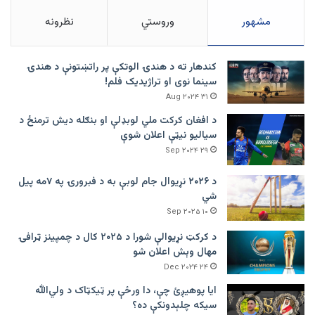
مشهور
وروستي
نظرونه
کندهار ته د هندۍ الوتکې پر راتښتونې د هندۍ
سینما نوی او تراژيديک فلم!
۳۱ Aug ۲۰۲۴
د افغان کرکت ملي لوبډلې او بنګله دیش ترمنځ د
سیالیو نیټې اعلان شوې
۲۹ Sep ۲۰۲۴
د ۲۰۲۶ نړیوال جام لوبې به د فبرورۍ په ۷مه پیل
شي
۱۰ Sep ۲۰۲۵
د کرکټ نړیوالې شورا د ۲۰۲۵ کال د چمپینز ټرافۍ
مهال وېش اعلان شو
۲۴ Dec ۲۰۲۴
ایا پوهیږئ چې، دا ورځې پر ټيکټاک د ولي‌الله
سیکه چلېدونکې ده؟