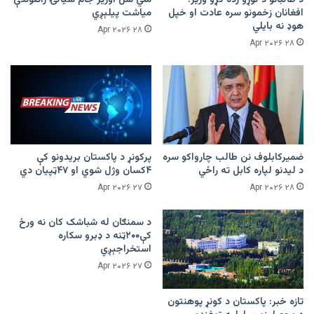
افغانان زخمونو سره عادت او خپل
میاشت پیلېږي
هوډ نه بایلي
۲۸ Apr ۲۰۲۶
۲۸ Apr ۲۰۲۶
ضمیرکابلوف نن طالب چارواکو سره
پرکونړ د پاکستان بریدونو کې
د لیدنو لپاره کابل ته راځي
۴کسان وژل شوي او ۴۷ټپیان دي
۲۷ Apr ۲۰۲۶
۲۸ Apr ۲۰۲۶
د سمنګان له شباشک کان نه ورځ
کې۲۰۰ټنه د ډبرو سکاره
استخراجېږي
۲۷ Apr ۲۰۲۶
تازه خبر: پاکستان د کونړ پوهنتون