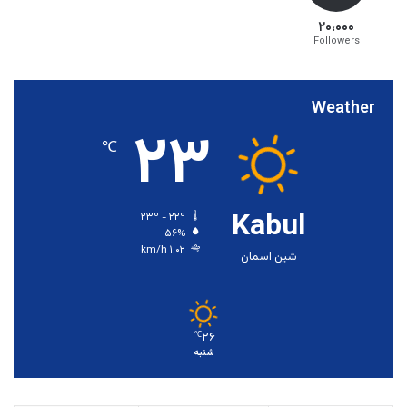
۲۰،۰۰۰
Followers
Weather
۲۳
℃
Kabul
۲۳º - ۲۲º
۵۶%
۱.۰۲ km/h
شین اسمان
۲۶
℃
شنبه