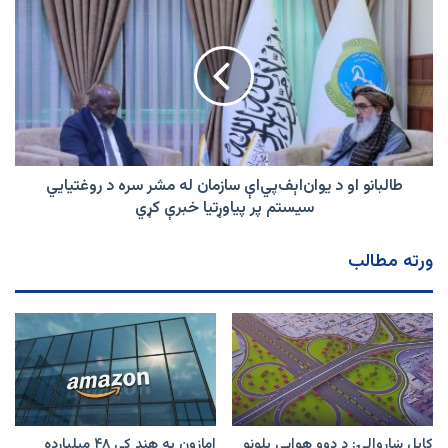
او
د
یوان‌اېف‌پي‌اې
سازمان
له
مشر
سره
د
روغتیايي
طالبانو او د یوان‌اېف‌پي‌اې سازمان له مشر سره د روغتیايي
سیستم
سیستم پر پیاوړتیا خبرې کړي
پر
پیاوړتیا
ورته مطالب
خبرې
کړي
کابل ښاروالۍ: د دوو هوايي پلونو
امازون په هند کې ۴۸ میلیارده