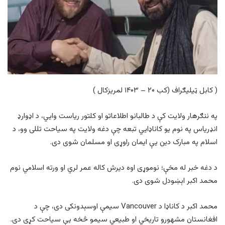
( کابل ټيليګراف (کب ۲۰ – ۱۴۰۳ لمريزکال )
په ننګرهار ولایت کې د طالبانو اطلاعاتو او کلتور ریاست وایي، د اډوارډ
انډریاس په نوم یو کاناډايي تبعه چې دغه ولایت په سیاحت تللی وو، د
اسلام په مبارک دین یې ایمان راوړی او مسلمان شوی دی.
د دغه خبر له مخې؛ نوموړی اوه دیرش کاله عمر لري او ورته اسلامي نوم
محمد اکبر اېښودل شوی دی.
محمد اکبر د کاناډا د Vancouver سیمې اوسېدونکی دی، چې د
افغانستان مشهورو تاریخي او طبیعي سیمو څخه یې سیاحت کړی دی.