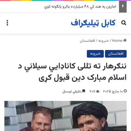
په وینزویلا کې زورورو زلزلو پراخ زیانونه اړولي
nu
Search for
Home
/
خبرونه
/
افغانستان
افغانستان
خبرونه
ننګرهار ته تللی کاناډایي سیلاني د
اسلام مبارک دین قبول کړی
۱۰ مارچ ۲۰۲۵
۲۰۶
دقیقې لوستل