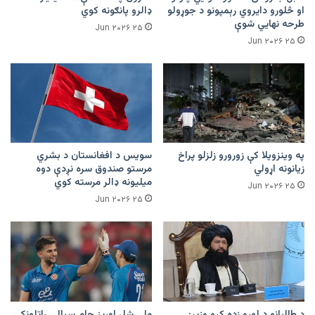
او څلورو دایروي رېمپونو د جوړولو
ډالرو پانګونه کوي
طرحه نهایي شوې
۲۵ Jun ۲۰۲۶
۲۵ Jun ۲۰۲۶
په وینزویلا کې زورورو زلزلو پراخ
سویس د افغانستان د بشري
زیانونه اړولي
مرستو صندوق سره نږدې دوه
میلیونه ډالر مرسته کوي
۲۵ Jun ۲۰۲۶
۲۵ Jun ۲۰۲۶
د طالبانو د لوړو زده کړو وزیر:
ملي شل اوریز جام سیالۍ راتلونکې