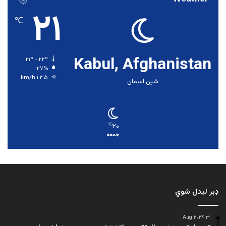
۲۱
℃
Kabul, Afghanistan
۲۱º - ۲۲º
۲۷%
۱.۳۵ km/h
شین اسمان
۲۰
℃
جمعه
ډېر لیدل شوي
۳۱ Aug ۲۰۲۴