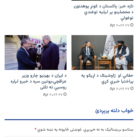
تازه خبر: پاکستان د کونړ پوهنتون
د محصلینو پر لیلیه توغندي
توغولي
۲۷ Apr ۲۰۲۶
حقاني او ژاوشینګ د اړیکو په
د ایران د بهرنیو چارو وزیر
پراختیا خبرې کړي
عراقچي،پوتین سره د خبرو لپاره
روسیې ته تللی
۲۷ Apr ۲۰۲۶
۲۷ Apr ۲۰۲۶
ځواب دلته پرېږدئ
ستاسو برېښناليک به نه خپريږي.
غوښتى ځایونه په نښه شوي
*