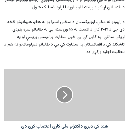
د اقتصادي اړیکو د پراختیا او پیاوړتیا لپاره لاسلیک شول.
د راپورنو له مخې، اوزبیکستان د منځنۍ اسیا یو له هغو هیوادونو څخه
دی چې د ۲۰۲۱ کال د اګست له ۱۵ وروسته یې له طالبانو سره ینږدې
اړیکې ساتلي، په کابل کې یې خپل سفارت پرانیستی پریښې او په
تاشکند کې د افغانستان په سفارت کې یې د طالبانو دیپلوماتانو ته هم د
فعالیت اجازه ورکړې ده.
هند
کې
ډیری
ډاکټرانو
ملي
کاري
اعتصاب
کړی
دی
هند کې ډیری ډاکټرانو ملي کاري اعتصاب کړی دی