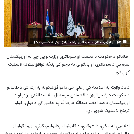
کابل او اوزبیکستان د سوداګرۍ پنځه توافق‌لیکونه لاسلیک کړل
طالبانو د حکومت د صنعت او سوداګرۍ وزارت وايي چې له اوزبیکستان
سره یې د سوداګرۍ او پانګونې په برخو کې پنځه توافق‌لیکونه لاسلیک
کړي دي.
د یاد وزارت په اعلامیه کې راغلي چې دا توافق‌لیکونه په ارګ کې د طالبانو
د حکومت د رئیس‌الوزرا د اقتصادي‌ مرستیال ملا عبدالغني برادر او د
اوزبیکستان د صدراعظم عبدالله عارف‌اف په حضور کې د دواړو خواو
ترمنځ لاسلیک شوي دي.
اعلامیې له مخې، دا هوکړې، د کانونو او پطرولیم،‌ کرنې،‌ اوبو لګولو او
مالدارۍ او مالیې وزارتونو او د اوزبیکستان جمهوري اړوندو وزارتونو ترمنځ