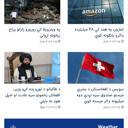
امازون په هند کې ۴۸ میلیارده
په وینزویلا کې زورورو زلزلو پراخ
ډالرو پانګونه کوي
زیانونه اړولي
۲۵ Jun ۲۰۲۶
۲۵ Jun ۲۰۲۶
سویس د افغانستان د بشري
د طالبانو د لوړو زده کړو وزیر:
مرستو صندوق سره نږدې دوه
افغانان زخمونو سره عادت او خپل
میلیونه ډالر مرسته کوي
هوډ نه بایلي
۲۸ Apr ۲۰۲۶
۲۵ Jun ۲۰۲۶
Weather