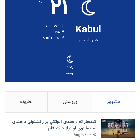
۲۱
℃
Kabul
۲۱º - ۲۲º
۲۷%
۱.۳۵ km/h
شین اسمان
۲۰
℃
جمعه
مشهور
وروستي
نظرونه
کندهار ته د هندۍ الوتکې پر راتښتونې د هندۍ
سینما نوی او تراژيديک فلم!
۳۱ Aug ۲۰۲۴