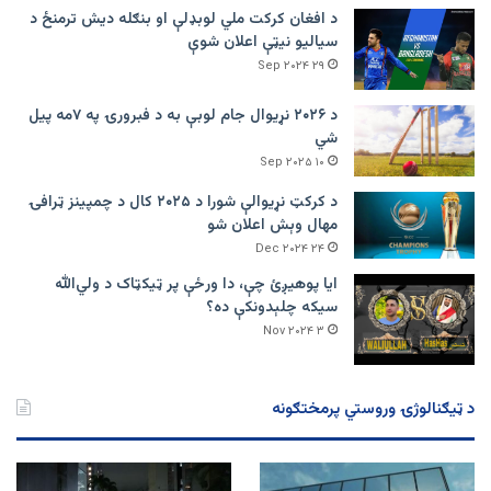
د افغان کرکت ملي لوبډلې او بنګله دیش ترمنځ د
سیالیو نیټې اعلان شوې
۲۹ Sep ۲۰۲۴
د ۲۰۲۶ نړیوال جام لوبې به د فبرورۍ په ۷مه پیل
شي
۱۰ Sep ۲۰۲۵
د کرکټ نړیوالې شورا د ۲۰۲۵ کال د چمپینز ټرافۍ
مهال وېش اعلان شو
۲۴ Dec ۲۰۲۴
ایا پوهیږئ چې، دا ورځې پر ټيکټاک د ولي‌الله
سیکه چلېدونکې ده؟
۳ Nov ۲۰۲۴
د ټیګنالوژۍ وروستي پرمختګونه