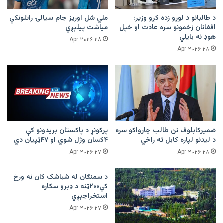
د طالبانو د لوړو زده کړو وزیر:
ملي شل اوریز جام سیالۍ راتلونکې
افغانان زخمونو سره عادت او خپل
میاشت پیلېږي
هوډ نه بایلي
۲۸ Apr ۲۰۲۶
۲۸ Apr ۲۰۲۶
ضمیرکابلوف نن طالب چارواکو سره
پرکونړ د پاکستان بریدونو کې
د لیدنو لپاره کابل ته راځي
۴کسان وژل شوي او ۴۷ټپیان دي
۲۷ Apr ۲۰۲۶
۲۸ Apr ۲۰۲۶
د سمنګان له شباشک کان نه ورځ
کې۲۰۰ټنه د ډبرو سکاره
استخراجېږي
۲۷ Apr ۲۰۲۶