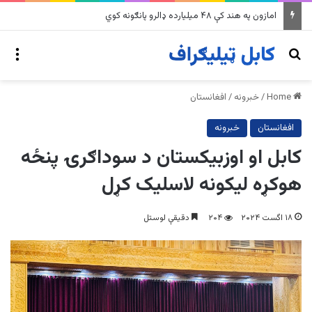
په وینزویلا کې زورورو زلزلو پراخ زیانونه اړولي
nu
Search for
Home
/
خبرونه
/
افغانستان
افغانستان
خبرونه
کابل او اوزبیکستان د سوداګرۍ پنځه
هوکړه لیکونه لاسلیک کړل
۱۸ اگست ۲۰۲۴
۲۰۴
دقیقې لوستل