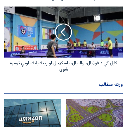
کابل
کې
د
فوټبال،
والیبال،
باسکټبال
او
پینګ‌بانګ
لوبې
ترسره
کابل کې د فوټبال، والیبال، باسکټبال او پینګ‌بانګ لوبې ترسره
شوې
شوې
ورته مطالب