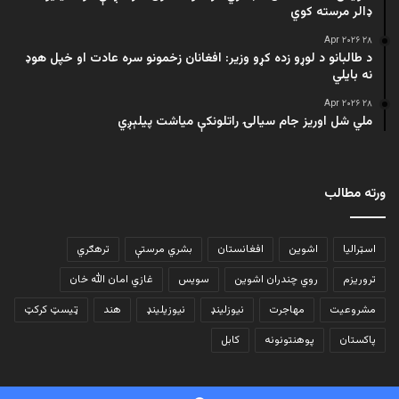
ډالر مرسته کوي
۲۸ Apr ۲۰۲۶
د طالبانو د لوړو زده کړو وزیر: افغانان زخمونو سره عادت او خپل هوډ
نه بایلي
۲۸ Apr ۲۰۲۶
ملي شل اوریز جام سیالۍ راتلونکې میاشت پیلېږي
ورته مطالب
اسټرالیا
اشوین
افغانستان
بشري مرستې
ترهګري
تروریزم
روي چندران اشوین
سویس
غازي امان الله خان
مشروعیت
مهاجرت
نیوزلینډ
نیوزیلینډ
هند
ټیسټ کرکټ
پاکستان
پوهنتونونه
کابل