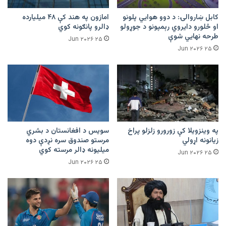
کابل ښاروالۍ: د دوو هوايي پلونو
امازون په هند کې ۴۸ میلیارده
او څلورو دایروي رېمپونو د جوړولو
ډالرو پانګونه کوي
طرحه نهایي شوې
۲۵ Jun ۲۰۲۶
۲۵ Jun ۲۰۲۶
په وینزویلا کې زورورو زلزلو پراخ
سویس د افغانستان د بشري
زیانونه اړولي
مرستو صندوق سره نږدې دوه
میلیونه ډالر مرسته کوي
۲۵ Jun ۲۰۲۶
۲۵ Jun ۲۰۲۶