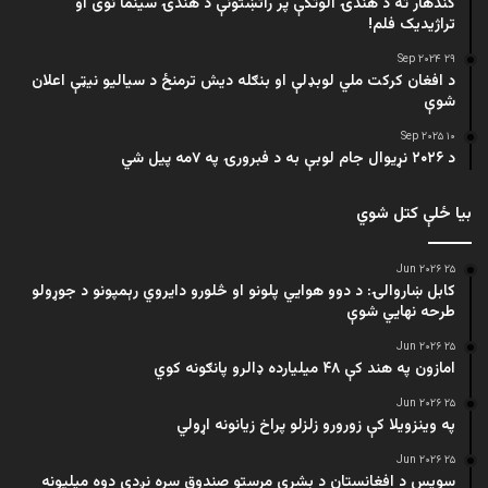
کندهار ته د هندۍ الوتکې پر راتښتونې د هندۍ سینما نوی او
تراژيديک فلم!
۲۹ Sep ۲۰۲۴
د افغان کرکت ملي لوبډلې او بنګله دیش ترمنځ د سیالیو نیټې اعلان
شوې
۱۰ Sep ۲۰۲۵
د ۲۰۲۶ نړیوال جام لوبې به د فبرورۍ په ۷مه پیل شي
بیا ځلې کتل شوي
۲۵ Jun ۲۰۲۶
کابل ښاروالۍ: د دوو هوايي پلونو او څلورو دایروي رېمپونو د جوړولو
طرحه نهایي شوې
۲۵ Jun ۲۰۲۶
امازون په هند کې ۴۸ میلیارده ډالرو پانګونه کوي
۲۵ Jun ۲۰۲۶
په وینزویلا کې زورورو زلزلو پراخ زیانونه اړولي
۲۵ Jun ۲۰۲۶
سویس د افغانستان د بشري مرستو صندوق سره نږدې دوه میلیونه