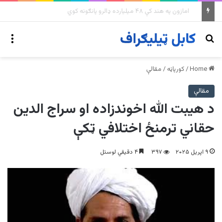
په وینزویلا کې زورورو زلزلو پراخ زیانونه اړولي
nu
Search for
Home
/
کورپاڼه
/
مقالې
مقالې
د هیبت الله اخوندزاده او سراج الدین
حقاني ترمنځ اختلافي ټکې
۹ اپریل ۲۰۲۵
۳۹۷
۴ دقیقي لوستل