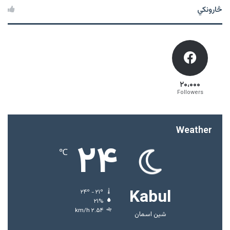
څارونکي
۲۰،۰۰۰
Followers
Weather
۲۴
℃
Kabul
۲۴º - ۲۱º
۲۱%
۲.۵۴ km/h
شین اسمان