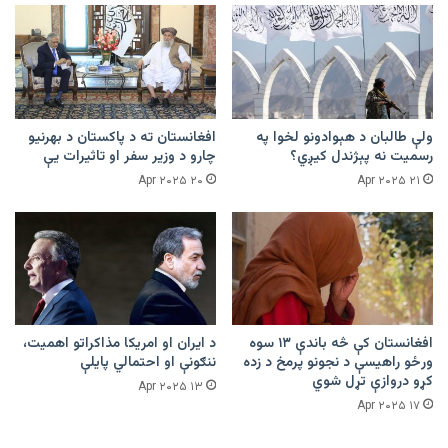
ولې طالبان د هېوادونو لخوا په
افغانستان ته د پاکستان د بهرنیو
رسمیت نه پېژندل کیږي؟
چارو د وزیر سفر او تاثیرات یې
۲۰ Apr ۲۰۲۵
۲۱ Apr ۲۰۲۵
افغانستان کې څه باندې ۱۳ سوه
د ایران او امریکا مذاکراتو اهمیت،
ورځو راهیسې د نجونو پرمخ د زده
ننګونې او احتمالي پایلې
کړو دروازې تړل شوي
۱۳ Apr ۲۰۲۵
۱۷ Apr ۲۰۲۵