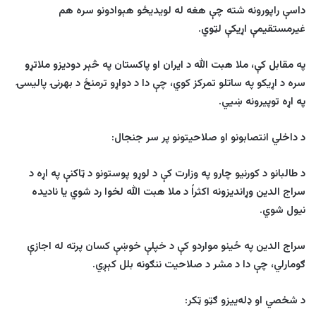
داسې راپورونه شته چې هغه له لویدیځو هېوادونو سره هم
غیرمستقیمې اړیکې لټوي.
په مقابل کې، ملا هبت الله د ایران او پاکستان په څېر دودیزو ملاتړو
سره د اړیکو په ساتلو تمرکز کوي، چې دا د دواړو ترمنځ د بهرنۍ پالیسۍ
په اړه توپیرونه ښيي
.
د داخلي انتصابونو او صلاحیتونو پر سر جنجال
:
د طالبانو د کورنیو چارو په وزارت کې د لوړو پوستونو د ټاکنې په اړه د
سراج الدین وړاندیزونه اکثراً د ملا هبت الله لخوا رد شوي یا نادیده
نیول شوي.
سراج الدین په ځینو مواردو کې د خپلې خوښې کسان پرته له اجازې
ګومارلي، چې دا د مشر د صلاحیت ننګونه بلل کېږي
.
د شخصي او ډله‌ییزو ګټو ټکر
: