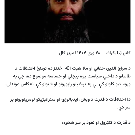
کابل ټیلیګراف – ۲۰ وری
۱۴۰۴
لمریز کال
د سراج الدین حقاني او ملا هبت الله اخندزاده ترمنځ اختلافات د
طالبانو د داخلي سیاست یوه پیچلې او حساسه موضوع ده، چې په
وروستیو کلونو کې یې په بېلابېلو راپورونو او شنونو کې انعکاس موندلی.
دا اختلافات د قدرت د وېش، ایډیالوژۍ او ستراتیژیکو لومړیتوبونو پر
سر دي.
د قدرت د کنټرول او نفوذ پر سر شخړه
: