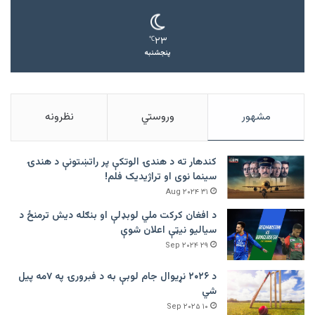
۲۳
℃
پنجشنبه
مشهور
وروستي
نظرونه
کندهار ته د هندۍ الوتکې پر راتښتونې د هندۍ
سینما نوی او تراژيديک فلم!
۳۱ Aug ۲۰۲۴
د افغان کرکت ملي لوبډلې او بنګله دیش ترمنځ د
سیالیو نیټې اعلان شوې
۲۹ Sep ۲۰۲۴
د ۲۰۲۶ نړیوال جام لوبې به د فبرورۍ په ۷مه پیل
شي
۱۰ Sep ۲۰۲۵