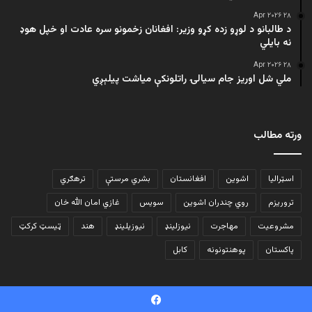
۲۸ Apr ۲۰۲۶
د طالبانو د لوړو زده کړو وزیر: افغانان زخمونو سره عادت او خپل هوډ
نه بایلي
۲۸ Apr ۲۰۲۶
ملي شل اوریز جام سیالۍ راتلونکې میاشت پیلېږي
ورته مطالب
اسټرالیا
اشوین
افغانستان
بشري مرستې
ترهګري
تروریزم
روي چندران اشوین
سویس
غازي امان الله خان
مشروعیت
مهاجرت
نیوزلینډ
نیوزیلینډ
هند
ټیسټ کرکټ
پاکستان
پوهنتونونه
کابل