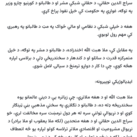
سراج الدین حقاني، د حقاني شبکې مشر او د طالبانو د کورنیو چارو وزیر
په توګه، غواړي په حکومت کې خپل نفوذ پراخ کړي.
هغه د خپلې شبکې د نظامي او مالي ځواک په مټ د طالبانو په رهبرۍ
کې مهم رول لوبوي.
په مقابل کې، ملا هبت الله اخندزاده، د طالبانو د مشر په توګه، د خپل
متمرکزه قدرت د ساتلو او د کندهار د سختدریځې ډلې د برلاسۍ لپاره
هڅه کوي، چې دا کار د دواړو ترمنځ د سیالۍ لامل شوی
.
ایډیالوژیکي توپیرونه
:
ملا هبت الله او د هغه ملاتړي، چې زیاتره یې د دیني عالمانو یوه
سختدریځه ډله ده، د طالبانو د تګلارې په سختې مذهبي بڼې ټینګار
کوي او د نړیوالې ټولنې سره له هر ډول نرمښت سره مخالفت لري، خو
سراج الدین حقاني او د هغه متحدین (لکه ملا یعقوب او ملا برادر) د
نړیوال مشروعیت او اقتصادي ملاتړ ترلاسه کولو لپاره یو څه انعطاف