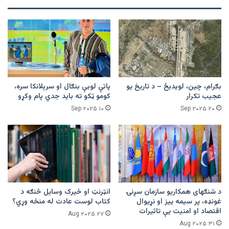
بګرام، چین، لویدیځ – د تاریخ یو
پاتې لوبې بنګال او سرېلانکا سره،
عجیب تکرار
کومو ټکو ته باید جدي پام وکړو
۱۰ Sep ۲۰۲۵
۲۰ Sep ۲۰۲۵
د شنګهای همکاریو سازمان سږنۍ
‏انټرنټ او ځيرک وسایل څنګه د
غونډه، پر سیمه ییز او نړیوال
کتاب لوست عادت له منځه وړي؟
اقتصاد او امنیت یې تاثیرات
۲۷ Aug ۲۰۲۵
۳۱ Aug ۲۰۲۵