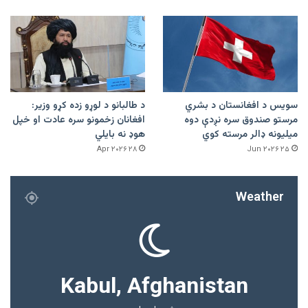
سویس د افغانستان د بشري
د طالبانو د لوړو زده کړو وزیر:
مرستو صندوق سره نږدې دوه
افغانان زخمونو سره عادت او خپل
میلیونه ډالر مرسته کوي
هوډ نه بایلي
۲۸ Apr ۲۰۲۶
۲۵ Jun ۲۰۲۶
Weather
Kabul, Afghanistan