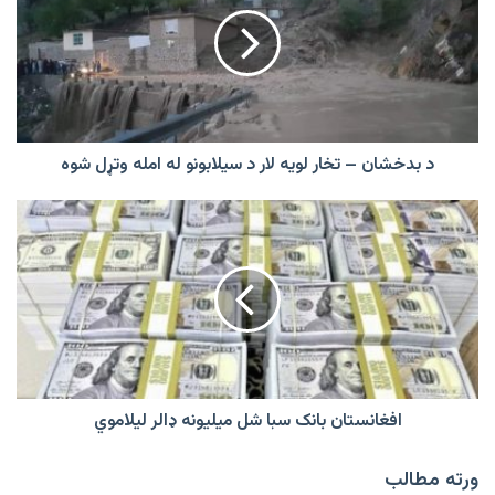
تخار
لویه
لار
د
سیلابونو
له
امله
د بدخشان – تخار لویه لار د سیلابونو له امله وتړل شوه
وتړل
شوه
افغانستان
بانک
سبا
شل
میلیونه
ډالر
لیلاموي
افغانستان بانک سبا شل میلیونه ډالر لیلاموي
ورته مطالب