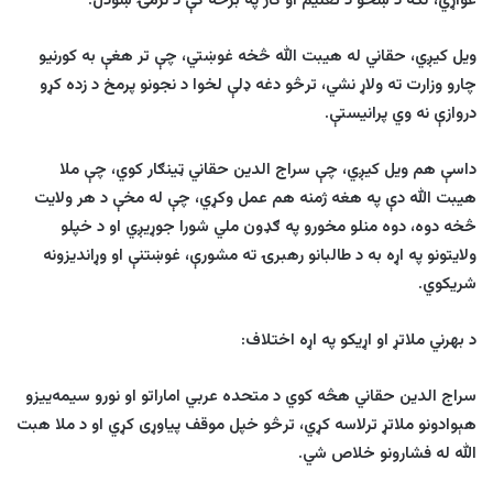
غواړي، لکه د ښځو د تعلیم او کار په برخه کې د نرمۍ ښودل
.
ویل کیږي، حقاني له هیبت الله څخه غوښتي، چې تر هغې به کورنیو
چارو وزارت ته ولاړ نشي، ترڅو دغه ډلې لخوا د نجونو پرمخ د زده کړو
دروازې نه وي پرانیستې.
داسې هم ویل کیږي، چې سراج الدین حقاني ټینګار کوي، چې ملا
هیبت الله دې په هغه ژمنه هم عمل وکړي، چې له مخې د هر ولایت
څخه دوه، دوه منلو مخورو په ګډون ملي شورا جوړیږي او د خپلو
ولایتونو په اړه به د طالبانو رهبرۍ ته مشورې، غوښتنې او وړاندیزونه
شریکوي.
د بهرني ملاتړ او اړیکو په اړه اختلاف
:
سراج الدین حقاني هڅه کوي د متحده عربي اماراتو او نورو سیمه‌ییزو
هېوادونو ملاتړ ترلاسه کړي، ترڅو خپل موقف پیاوړی کړي او د ملا هبت
الله له فشارونو خلاص شي.