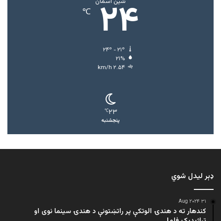
۲۴
شین اسمان
℃
۲۴º - ۲۱º
۲۱%
۲.۵۴ km/h
۲۳
℃
پنجشنبه
ډېر لیدل شوي
۳۱ Aug ۲۰۲۴
کندهار ته د هندۍ الوتکې پر راتښتونې د هندۍ سینما نوی او
تراژيديک فلم!