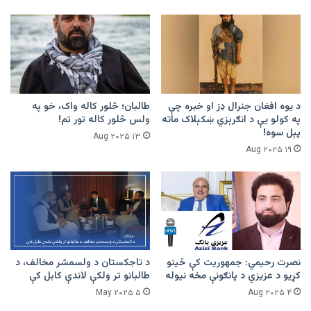
د يوه افغان جنرال ډز او خبره چې
طالبان؛ څلور کاله واک، خو په
په کولو يې د انګرېزي ښکېلاک ماته
ولس څلور کاله تور تم!
پېل سوه!
۱۳ Aug ۲۰۲۵
۱۹ Aug ۲۰۲۵
نصرت رحیمي: جمهوریت کې ځينو
د تاجکستان د ولسمشر مخالف، د
کړیو د عزیزي د پانګونې مخه نیوله
طالبانو تر ولکې لاندې کابل کې
۵ May ۲۰۲۵
۴ Aug ۲۰۲۵