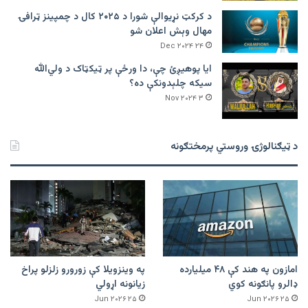
د کرکټ نړیوالې شورا د ۲۰۲۵ کال د چمپینز ټرافۍ
مهال وېش اعلان شو
۲۴ Dec ۲۰۲۴
ایا پوهیږئ چې، دا ورځې پر ټيکټاک د ولي‌الله
سیکه چلېدونکې ده؟
۳ Nov ۲۰۲۴
د ټیګنالوژۍ وروستي پرمختګونه
امازون په هند کې ۴۸ میلیارده
په وینزویلا کې زورورو زلزلو پراخ
ډالرو پانګونه کوي
زیانونه اړولي
۲۵ Jun ۲۰۲۶
۲۵ Jun ۲۰۲۶