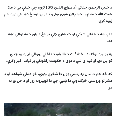
د خلیل الرحمن حقاني (د سراج الدین کاکا) ترور، چې ځینې یې د ملا
هبت الله د ملاتړو لخوا پلان شوی بولي، د دواړو ترمنځ دښمني نوره هم
ژوره کړې.
دا پېښه د حقاني شبکې او کندهاري ډلې ترمنځ د باور د نشتوالي نښه
ده
.
په ټولیزه توګه، دا اختلافات د طالبانو د داخلي یووالي لپاره یو جدي
ګواښ دی او کیدای شي د دوی د حکومت راتلونکي پر ثبات اغېز وکړي.
که څه هم طالبان په رسمي ډول دا شخړې ردوي، خو عملي شواهد او د
مشرانو وروستۍ څرګندونې دا ښيي چې دا توپیرونه ژور او د حل وړ نه
دي.
د
بدخشان
–