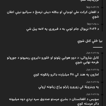
۲۹ Sep ۲۰۲۴
د افغان کرکت ملي لوبډلې او بنګله دیش ترمنځ د سیالیو نیټې اعلان
شوې
۱۰ Sep ۲۰۲۵
د ۲۰۲۶ نړیوال جام لوبې به د فبرورۍ په ۷مه پیل شي
بیا ځلې کتل شوي
۲۵ Jun ۲۰۲۶
کابل ښاروالۍ: د دوو هوايي پلونو او څلورو دایروي رېمپونو د جوړولو
طرحه نهایي شوې
۲۵ Jun ۲۰۲۶
امازون په هند کې ۴۸ میلیارده ډالرو پانګونه کوي
۲۵ Jun ۲۰۲۶
په وینزویلا کې زورورو زلزلو پراخ زیانونه اړولي
۲۵ Jun ۲۰۲۶
سویس د افغانستان د بشري مرستو صندوق سره نږدې دوه میلیونه
ډالر مرسته کوي