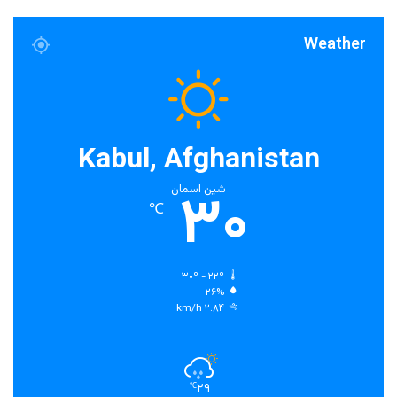
Weather
Kabul, Afghanistan
۳۰
شین اسمان
℃
۳۰º - ۲۲º
۲۶%
۲.۸۴ km/h
۲۹
℃