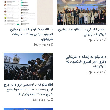
اسلام اباد کې د طالبانو ضد غونډې
د طالبانو ځینو ویاندویان یوازې
غبرګونه راپارولي
انجونو سره پر وخت معلومات
شریکوي
۲۹ Sep ۲۰۲۵
۲۹ Sep ۲۰۲۵
د طالبانو له زندانه د امریکايي
وګړي امیر اميري خلاصون ته
غبرګونونه
۲۹ Sep ۲۰۲۵
اطلاعاتو ته د لاسرسي نړۍواله ورځ
او پر رسنیو د طالبانو له خوا وضع
شوي سخت محدودیتونه
۲۸ Sep ۲۰۲۵