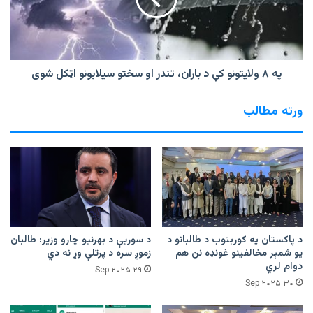
باران،
تندر
او
سختو
سیلابونو
‏په ۸ ولایتونو کې د باران، تندر او سختو سیلابونو اټکل شوی
اټکل
شوی
ورته مطالب
د پاکستان په کوربتوب د طالبانو د
د سوریې د بهرنیو چارو وزیر: طالبان
یو شمېر مخالفینو غونډه نن هم
زموږ سره د پرتلې وړ نه دي
دوام لري
۲۹ Sep ۲۰۲۵
۳۰ Sep ۲۰۲۵