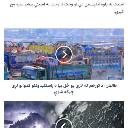
امنیت له پلوه اندېښمن دي او وخت نا وخت له امنیتي پېښو سره مخ
کیږي.
طالبان:
د
تورخم
له
لارې
یو
ځل
بیا
د
راستنېدونکو
طالبان: د تورخم له لارې یو ځل بیا د راستنېدونکو کډوالو لړۍ
کډوالو
چټکه شوې
لړۍ
چټکه
‏په
شوې
۸
ولایتونو
کې
د