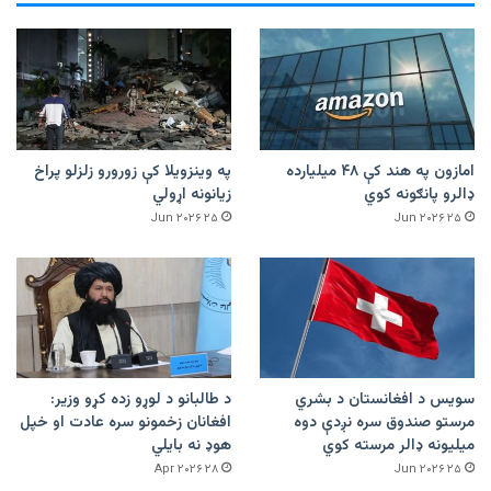
امازون په هند کې ۴۸ میلیارده
په وینزویلا کې زورورو زلزلو پراخ
ډالرو پانګونه کوي
زیانونه اړولي
۲۵ Jun ۲۰۲۶
۲۵ Jun ۲۰۲۶
سویس د افغانستان د بشري
د طالبانو د لوړو زده کړو وزیر:
مرستو صندوق سره نږدې دوه
افغانان زخمونو سره عادت او خپل
میلیونه ډالر مرسته کوي
هوډ نه بایلي
۲۸ Apr ۲۰۲۶
۲۵ Jun ۲۰۲۶