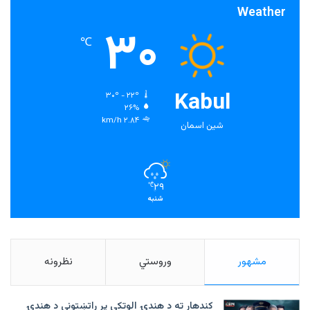
Weather
۳۰
℃
Kabul
۳۰º - ۲۲º
۲۶%
۲.۸۴ km/h
شین اسمان
۲۹
℃
شنبه
مشهور
وروستي
نظرونه
کندهار ته د هندۍ الوتکې پر راتښتونې د هندۍ