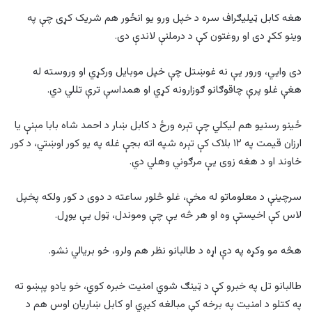
هغه کابل ټیلیګراف سره د خپل ورو یو انځور هم شریک کړی چې په
وینو ککړ دی او روغتون کې د درملنې لاندې دی.
دی وایي، ورور یې نه غوښتل چې خپل موبایل ورکړي او وروسته له
هغې غلو پرې چاقوګانو ګوزارونه کړي او همداسې ترې تللي دي.
ځینو رسنیو هم لیکلي چې تېره ورځ د کابل ښار د احمد شاه بابا مېنې يا
ارزان قیمت په ۱۲ بلاک کې تېره شپه اته بجې غله په يو کور اوښتي، د کور
خاوند او د هغه زوی یې مرګوني وهلي دي.
سرچینې د معلوماتو له مخې، غلو څلور ساعته د دوی د کور ولکه پخپل
لاس کې اخیستې وه او هر څه یې چې وموندل، ټول یې یوړل.
هڅه مو وکړه په دې اړه د طالبانو نظر هم ولرو، خو بریالي نشو.
طالبانو تل په خبرو کې د ټینګ شوي امنیت خبره کوي، خو یادو پېښو ته
په کتلو د امنیت په برخه کې مبالغه کیږي او کابل ښاریان اوس هم د