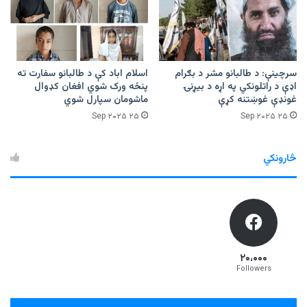
سرچینې: د طالبانو مشر د بګرام
اسلام اباد کې د طالبانو سفارت ته
اډې د راتلونکي په اړه د بیړنۍ
پنځه ورک شوي افغان کډوال
غونډې غوښتنه کړې
ماشومان سپارل شوي
۲۵ Sep ۲۰۲۵
۲۵ Sep ۲۰۲۵
څارونکي
۲۰،۰۰۰
Followers