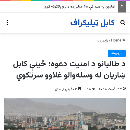
په وینزویلا کې زورورو زلزلو پراخ زیانونه اړولي
nu
Search for
Home
/
راپورونه
راپورونه
د طالبانو د امنیت دعوه؛ ځینې کابل
ښاریان له وسله‌والو غلاوو سرټکوي
۲۳ اگست ۲۰۲۵
۱۸۵
۳ دقیقي لوستل