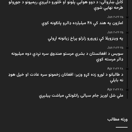
کابل ښاروالۍ: د دوو هوايي پلونو او څلورو دایروي رېمپونو د جوړولو
طرحه نهایي شوې
۲۵ Jun ۲۰۲۶
امازون په هند کې ۴۸ میلیارده ډالرو پانګونه کوي
۲۵ Jun ۲۰۲۶
په وینزویلا کې زورورو زلزلو پراخ زیانونه اړولي
۲۵ Jun ۲۰۲۶
سویس د افغانستان د بشري مرستو صندوق سره نږدې دوه میلیونه
ډالر مرسته کوي
۲۸ Apr ۲۰۲۶
د طالبانو د لوړو زده کړو وزیر: افغانان زخمونو سره عادت او خپل هوډ
نه بایلي
۲۸ Apr ۲۰۲۶
ملي شل اوریز جام سیالۍ راتلونکې میاشت پیلېږي
ورته مطالب