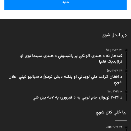
شنبه
ډېر لیدل شوي
۳۱ Aug ۲۰۲۴
کندهار ته د هندۍ الوتکې پر راتښتونې د هندۍ سینما نوی او
تراژيديک فلم!
۲۹ Sep ۲۰۲۴
د افغان کرکت ملي لوبډلې او بنګله دیش ترمنځ د سیالیو نیټې اعلان
شوې
۱۰ Sep ۲۰۲۵
د ۲۰۲۶ نړیوال جام لوبې به د فبرورۍ په ۷مه پیل شي
بیا ځلې کتل شوي
۲۵ Jun ۲۰۲۶