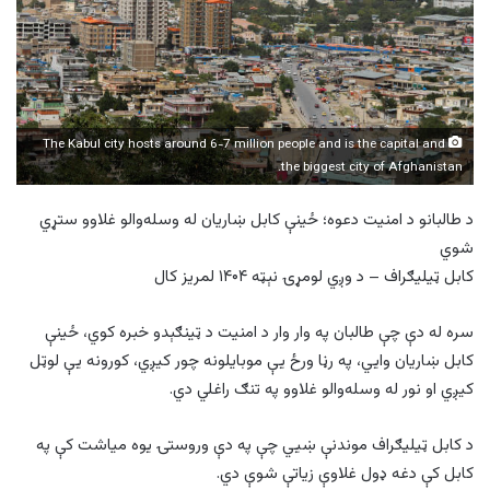
The Kabul city hosts around 6-7 million people and is the capital and
the biggest city of Afghanistan.
د طالبانو د امنیت دعوه؛ ځینې کابل ښاریان له وسله‌والو غلاوو ستړي
شوي
کابل ټیلیګراف – د وږي لومړۍ نېټه ۱۴۰۴ لمریز کال
سره له دې چې طالبان په وار وار د امنیت د ټینګېدو خبره کوي، ځینې
کابل ښاریان وایي، په رڼا ورځ یې موبایلونه چور کیږي، کورونه یې لوټل
کیږي او نور له وسله‌والو غلاوو په تنګ راغلي دي.
د کابل ټیلیګراف موندنې ښیي چې په دې وروستۍ یوه میاشت کې په
کابل کې دغه ډول غلاوې زیاتې شوې دي.