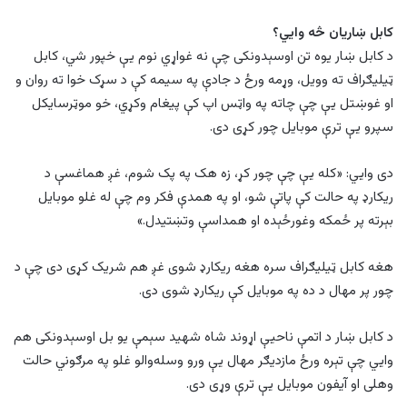
کابل ښاریان څه وایي؟
د کابل ښار یوه تن اوسېدونکی چې نه غواړي نوم یې خپور شي، کابل
ټیلیګراف ته وویل، وړمه ورځ د جادې په سیمه کې د سړک خوا ته روان و
او غوښتل یې چې چاته په واټس اپ کې پیغام وکړي، خو موټرسایکل
سپرو یې ترې موبایل چور کړی دی.
دی وایي: «کله یې چې چور کړ، زه هک په پک شوم، غږ هماغسې د
ریکارډ په حالت کې پاتې شو، او په همدې فکر وم چې له غلو موبایل
بېرته پر ځمکه وغورځېده او همداسې وتښتیدل.»
هغه کابل ټیلیګراف سره هغه ریکارډ شوی غږ هم شریک کړی دی چې د
چور پر مهال د ده په موبایل کې ریکارډ شوی دی.
د کابل ښار د اتمې ناحیې اړوند شاه شهید سېمې یو بل اوسېدونکی هم
وایي چې تېره ورځ مازدیګر مهال یې ورو وسله‌والو غلو په مرګوني حالت
وهلی او آیفون موبایل یې ترې وړی دی.