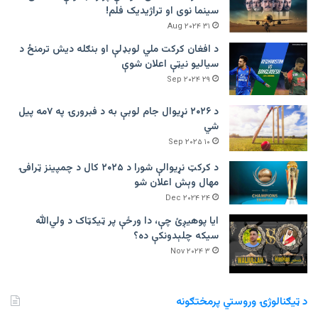
سینما نوی او تراژيديک فلم!
۳۱ Aug ۲۰۲۴
د افغان کرکت ملي لوبډلې او بنګله دیش ترمنځ د
سیالیو نیټې اعلان شوې
۲۹ Sep ۲۰۲۴
د ۲۰۲۶ نړیوال جام لوبې به د فبرورۍ په ۷مه پیل
شي
۱۰ Sep ۲۰۲۵
د کرکټ نړیوالې شورا د ۲۰۲۵ کال د چمپینز ټرافۍ
مهال وېش اعلان شو
۲۴ Dec ۲۰۲۴
ایا پوهیږئ چې، دا ورځې پر ټيکټاک د ولي‌الله
سیکه چلېدونکې ده؟
۳ Nov ۲۰۲۴
د ټیګنالوژۍ وروستي پرمختګونه