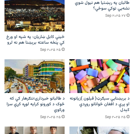
طالبان په رېښتیا هم نیول شوي
نشه‌یي توکي سوځي؟
۲۷ Sep ۲۰۲۵
ځينې کابل ښاریان: په شپه او ورځ
کې پنځه ساعته برېښنا هم نه لرو
۲۵ Sep ۲۰۲۵
د برېښنايي سیګرټ( قیلون )زیانونه
د طالبانو خبرداری؛‌ننګرهار کې که
او پرې د افغان ځوانانو روږدي
څوک د کورونو کرایه لوړه کړي سزا
کېدل
ورکوي
۲۵ Sep ۲۰۲۵
۲۵ Sep ۲۰۲۵