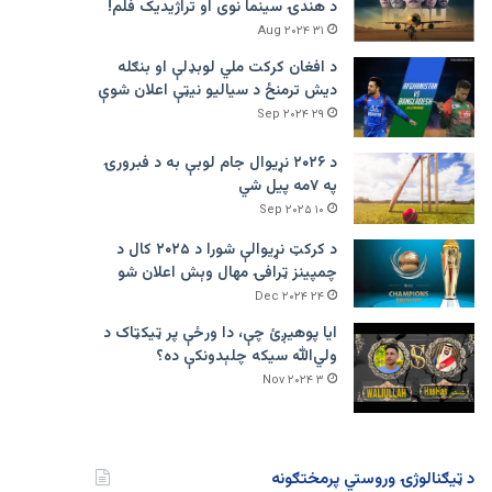
د هندۍ سینما نوی او تراژيديک فلم!
۳۱ Aug ۲۰۲۴
د افغان کرکت ملي لوبډلې او بنګله
دیش ترمنځ د سیالیو نیټې اعلان شوې
۲۹ Sep ۲۰۲۴
د ۲۰۲۶ نړیوال جام لوبې به د فبرورۍ
په ۷مه پیل شي
۱۰ Sep ۲۰۲۵
د کرکټ نړیوالې شورا د ۲۰۲۵ کال د
چمپینز ټرافۍ مهال وېش اعلان شو
۲۴ Dec ۲۰۲۴
ایا پوهیږئ چې، دا ورځې پر ټيکټاک د
ولي‌الله سیکه چلېدونکې ده؟
۳ Nov ۲۰۲۴
د ټیګنالوژۍ وروستي پرمختګونه