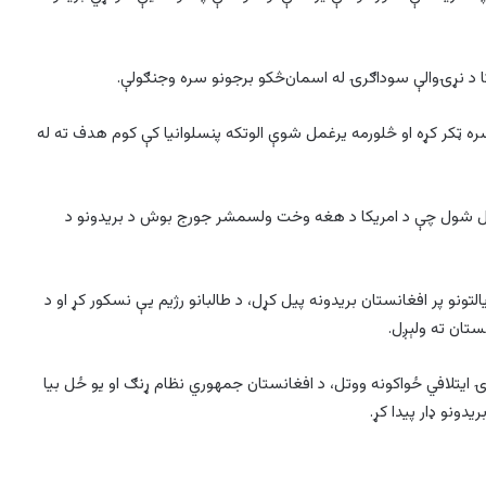
کا د نړۍوالې سوداګرۍ له اسمان‌څکو برجونو سره وجنګولې.
سره ټکر کړه او څلورمه یرغمل شوې الوتکه پنسلوانیا کې کوم هدف ته له
ه دغو ترهګریزو بریدونو کې ۲۹۷۷ کسان ووژل شول چې د امریکا د هغه وخت ولسمشر جورج بوش د بریدونو د
تونو پر افغانستان بریدونه پيل کړل، د طالبانو رژیم یې نسکور کړ او د
تان ته ولېږل.
 ایتلافي ځواکونه ووتل، د افغانستان جمهوري نظام ړنګ او يو ځل بيا
دونو ډار پيدا کړ.