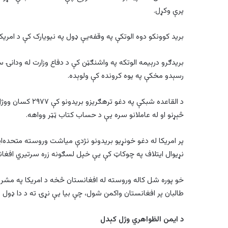
پرې وکړل.
برید کوونکو دوه الوتکې په وقفه‌یې ډول په نیویارک کې د امری
بریدګرو درېیمه الوتکه په واشنګټن کې د دفاع وزارت له ودانۍ 
رسېدو مخکې په یوه کرونده کې ولوېده.
د القاعده شبکې پ
څېړنو او له عاملانو سره یې د حساب کتاب ټټر وواهه.
پر امریکا له دغو خونړیو بریدونو نژدې میاشت وروسته متحده‌ایال
نړیوال ایتلاف په چوکاټ کې یې خپل لسګونه زره سرتیري افغانس
خو پوره شل کاله وروسته له افغانستان څخه د امریکا په مشرۍ
طالبان پر افغانستان واکمن شول، چې بیا يې نړۍ ته د دا ډول بری
د ایمن الظواهري وژل کېدل