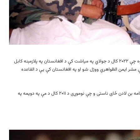
له افغانستان څخه د دا ډول ګواښونو کچه هغه مهال لوړه شوه چې ۲۰۲۲ کال د جولاي په میاشت کې د افغانستان په پلازمېنه کابل
کې مشر ایمن الظواهري ووژل شو او په افغانستان کې یې د القاعده
ایمن الظواهري، چې د سلفي جهادي ډلې القاعدې مشر و، د اسامه بن لادن ځای ناستی و چې نوموړی د ۲۰۱۱ کال د مې په دویمه په