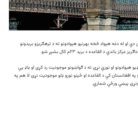
دي او له دغه هېواد څخه بهرنيو هېوادونو ته د ترهګريزو بریدونو
يو هېوادونو او نورې نړۍ ته د ګواښونو موجودیت رد کړی او ډاډ يې
ه افغانستان کې د القاعده او ځينو نورو ډلو موجودیت نړۍ لا هم په