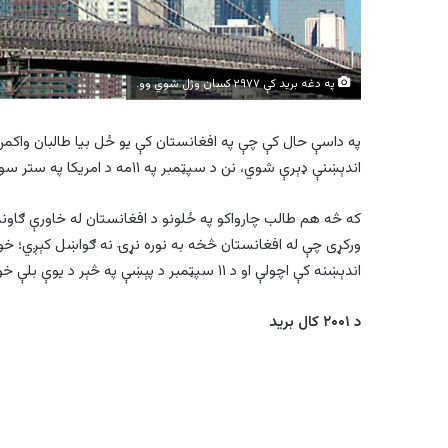
په دغه برید کې ۲۹۷۷ کسان وژل شوي وو.
په داسې حال کې چې په افغانستان کې يو ځل بيا طالبان واکمن 
اندېښنې ډېرې شوي، نن د سپټمبر په ۱۱مه د امریکا په ستر سوداګريز مرکز باندې د القاعده د برید ۲۳م کال بشپړ شو.
که څه هم طالب چارواکو په ځلونو د افغانستان له خاورې ګاونډ
ورکړی چې له افغانستان څخه به نوره نړۍ نه ګواښل کېږي؛ خو پ
اندېښنه کې اچولې او د ۱۱ سپټمبر د پېښې په څېر د يوې بلې خونړۍ پېښې ورځې شماري.
د ۲۰۰۱ کال برید