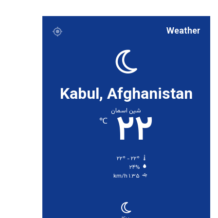
Weather
Kabul, Afghanistan
۲۲
شین اسمان
℃
۲۲º - ۲۲º
۲۴%
۱.۳۵ km/h