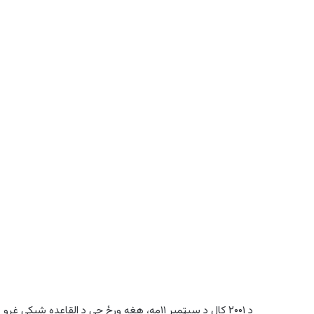
د ۲۰۰۱ کال د سپټمبر ۱۱مه، هغه ورځ چې د القاع