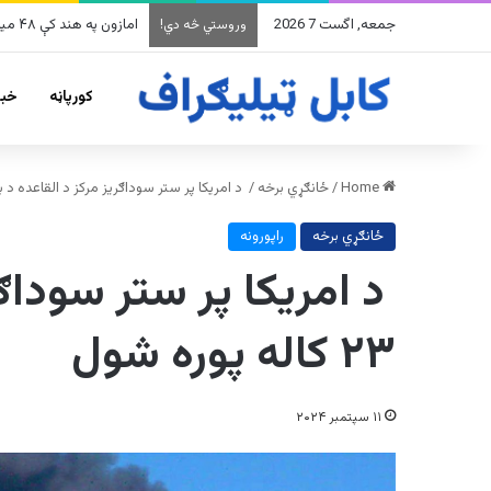
جمعه, اگست 7 2026
په وینزویلا کې زورورو زلزلو
وروستي څه دي!
کورپاڼه
خبر
Home
/
ځانګړي برخه
/
د امریکا پر ستر سوداګريز مرکز د القاعده د برید ۲۳ کاله پور
ځانګړي برخه
راپورونه
د امریکا پر ستر سوداګر
۲۳ کاله پوره شول
۱۱ سپتمبر ۲۰۲۴