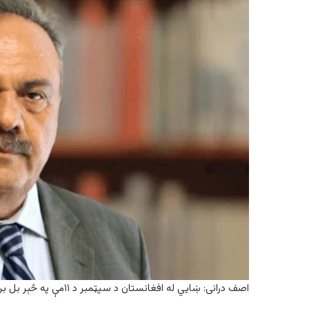
اصف درانی: ښايي له افغانستان د سپټمبر د ۱۱مې په څېر بل برید وشي