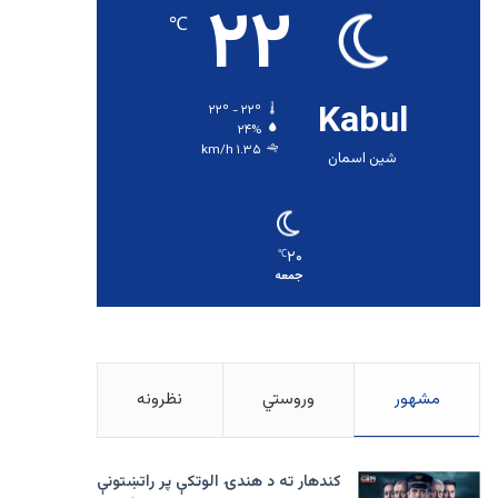
۲۲
℃
Kabul
۲۲º - ۲۲º
۲۴%
۱.۳۵ km/h
شین اسمان
۲۰
℃
جمعه
مشهور
وروستي
نظرونه
کندهار ته د هندۍ الوتکې پر راتښتونې