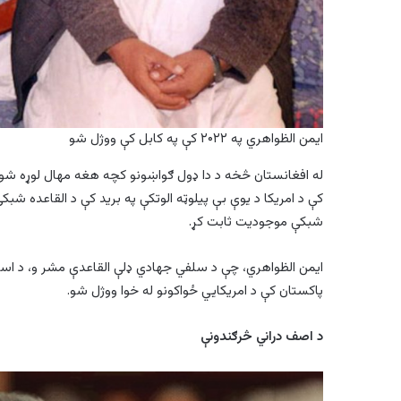
ایمن الظواهري په ۲۰۲۲ کې په کابل کې ووژل شو
کې د امریکا د يوې بې پيلوټه الوتکې په برید کې د القاعده شب
شبکې موجودیت ثابت کړ.
پاکستان کې د امریکايي ځواکونو له خوا ووژل شو.
د اصف دراني څرګندونې