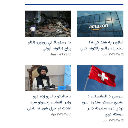
امازون په هند کې ۴۸
په وینزویلا کې زورورو زلزلو
میلیارده ډالرو پانګونه کوي
پراخ زیانونه اړولي
۲۵ Jun ۲۰۲۶
۲۵ Jun ۲۰۲۶
سویس د افغانستان د
د طالبانو د لوړو زده کړو
بشري مرستو صندوق سره
وزیر: افغانان زخمونو سره
نږدې دوه میلیونه ډالر
عادت او خپل هوډ نه بایلي
مرسته کوي
۲۸ Apr ۲۰۲۶
۲۵ Jun ۲۰۲۶