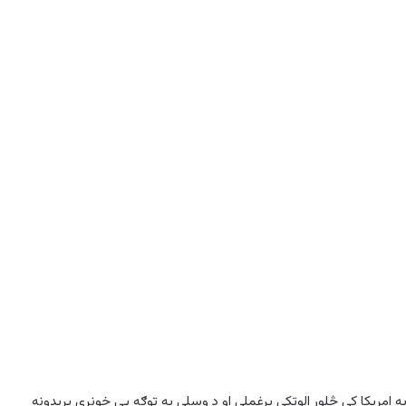
ده شبکې غړو په امریکا کې څلور الوتکې یرغملې او د وسلې په توګه یې خونړي بریدونه