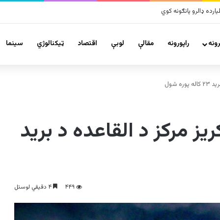
 پراخ زیانونه اړولي
ونه
راپورونه
مقالې
لوبې
اقتصاد
ټیکنالوژي
سينما
ه شول
يز مرکز د القاعده د برید
۴۴۹
۴ دقیقي لوستل