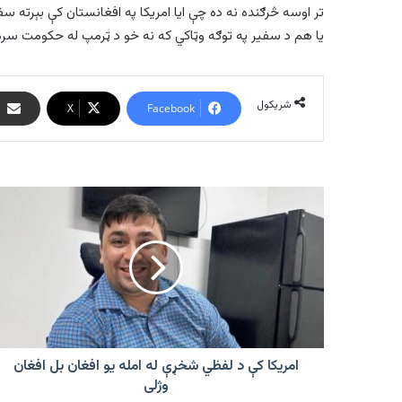
تر اوسه څرګنده نه ده چې ایا امریکا په افغانستان کې بېرته سفا
یا هم د سفير په توګه وټاکي که نه خو د ټرمپ له حکومت سره 
شریکول
X
Facebook
امریکا
کې
د
لفظي
شخړې
له
امله
یو
افغان
بل
امریکا کې د لفظي شخړې له امله یو افغان بل افغان
افغان
وژلی