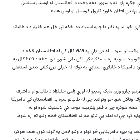
 جګړه پای ته ورسوي، دغه وخت د افغانستان له اوسني سیاسي
وړاندې افغان خاوره کارول غوښتل او اوس هم.»
خو زما په نظر دا چاره اشتباه ده، ځکه تېر ځل هم خلیلزاد د طالبانو
خلیلزاد په تېرو شاوخوا څلور لسیزو کې د افغانستان له بېلابېلو واکمنانو سره – له دې ډلې په ۱۹۸۹ کال کې له افغانستان څخه د
شوروي ځواکونو د وتلو پرمهال له شوروي اتحاد سره د دغو ځواکونو د وتلو په اړه – مذکره کوونکی پاتې شوی دی. هغه د ۲۰۲۱ کال په
اره د امریکا د ځانګړي استازي په توګه له خپلې درې کلنې دندې استعفی
رنيو چارو وزیر مایک پمپيو له لوري زلمی خلیلزاد د طالبانو او د اشرف
 وټاکل شو. خو وتوانېد چې له طالبانو سره په افغانستان کې د امریکا
ي. هغه هوکړه چې د قطر پلازمېنه دوحه کې لاسلیک شوه او له
اره کړه چې له امله يې ناټو هم له افغانستان څخه وتلو ته اړه شوه.
 په بيړه د امریکايي ځواکونو د وتلو لامل په ګوته کوي. هغه هوکړه
ړه او لویه قرباني یې افغان مېرمنې پرې کوي؛ ځکه له زده کړو او کار له