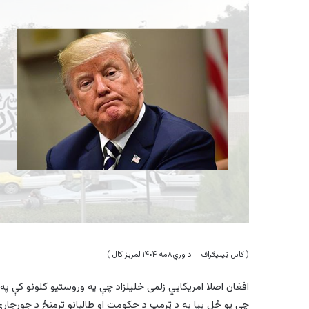
( کابل ټیلیګراف – د وري۸مه ۱۴۰۴ لمریز کال )
افغان اصلا امریکايي زلمی خلیلزاد چې په وروستيو کلونو کې پ
چې يو ځل بیا به د ټرمپ د حکومت او طالبانو ترمنځ د جوړجاړ