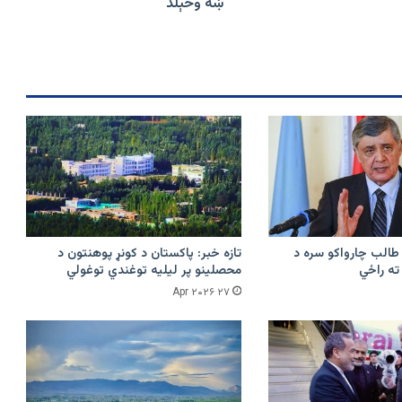
احمد
ښه وځېلد
اړوند
چینای
لوبډلې
بنګلور
ته
ماتې
ومنله
خو
نور
احمد
پکې
ښه
وځېلد
طالب چارواکو سره د
تازه خبر: پاکستان د کونړ پوهنتون د
 ته راځي
محصلینو پر لیلیه توغندي توغولي
۲۷ Apr ۲۰۲۶