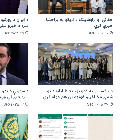
حقاني او ژاوشینګ د اړیکو په پراختیا
د ایران د بهرنیو
خبرې کړي
سره د خبرو لپار
۲۷ Apr ۲۰۲۶
۲۷ Apr ۲۰۲۶
د پاکستان په کوربتوب د طالبانو د یو
د سوریې د بهرنیو
شمېر مخالفینو غونډه نن هم دوام لري
سره د پرتلې وړ 
۲۹ Sep ۲۰۲۵
۳۰ Sep ۲۰۲۵