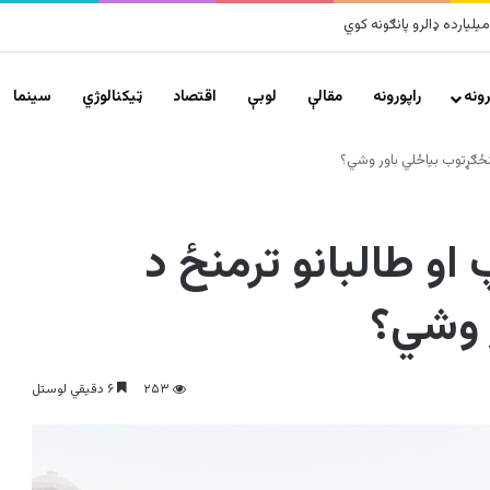
لزلو پراخ زیانونه اړولي
ونه
راپورونه
مقالې
لوبې
اقتصاد
ټیکنالوژي
سينما
 منځګړتوب بیاځلي باور وشي؟
پ او طالبانو ترمنځ د
 وشي؟
۲۵۳
۶ دقیقي لوستل