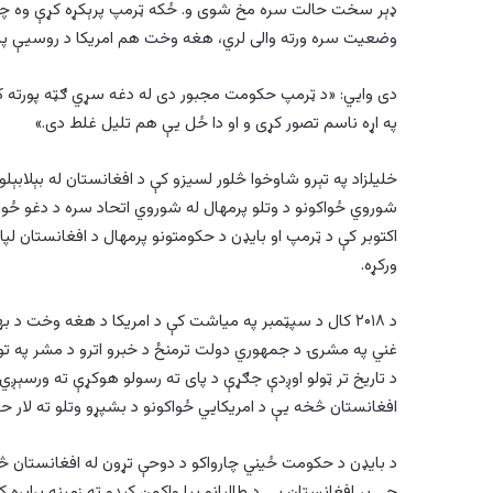
ډېر سخت حالت سره مخ شوی و. ځکه ټرمپ پرېکړه کړې وه چې
وضعيت سره ورته والی لري، هغه وخت هم امریکا د روسیې پر 
دی وايي: «د ټرمپ حکومت مجبور دی له دغه سړي ګټه پورته کړي 
په اړه ناسم تصور کړی و او دا ځل يې هم تلیل غلط دی.»
اکتوبر کې د ټرمپ او بایډن د حکومتونو پرمهال د افغانستان لپ
ورکړه.
د ۲۰۱۸ کال د سپټمبر په میاشت کې د امریکا د هغه وخت د به
غني په مشرۍ د جمهوري دولت ترمنځ د خبرو اترو د مشر په توګه
د تاریخ تر ټولو اوږدې جګړې د پای ته رسولو هوکړې ته ورسېږ
افغانستان څخه يې د امریکايي ځواکونو د بشپړو وتلو ته لار حو
د بایډن د حکومت ځيني چارواکو د دوحې تړون له افغانستان څخه
چې پر افغانستان يې د طالبانو بیا واکمن کېدو ته زمینه برابره ک