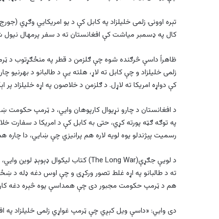
کال په ډسمبر میاشت کې افغانستان ته د سفر پرمهال نيول ش
ظاهراً داسې څرګنده شوه چې ګلزمن د قطر په منځګړتوب د ټ
زلمی خلیلزاد و چې کابل ته لاړ، هلته يې د طالبانو د بهرنيو چارو
کې دواړه امریکا ته لاړل. د ګلزمن د خلاصون په اړه خلیلزاد پر ا
د افغانستان د چارو نړيوال کارپوهان وايي، د ټرمپ حکومت ښاي
په توګه ګټه پورته کړي، حتی به کابل کې د امریکا د سفارت خ
رسميت پېژندلو يوه لویه لاره هم پرانيزي چې ښايي، دا چاره ه
د لویې جګړې(The Long War) کتاب لیکوا
ته د طالبانو په اړه غلط تصور ورکړی و چې اوس دغه ډله د ښځو 
هم د ټرمپ حکومت مجبور دی چې همداسې يوه څېره دغه کار ت