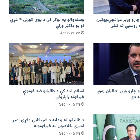
 چارو وزیر عراقچي،پوتین
وسله‌والو په لوګر کې د یوې کورنۍ ۴ غړي
ه روسیې ته تللی
او یو ډاکټر وژلي
۲۷ Apr ۲۰۲۶
 چارو وزیر: طالبان زموږ
اسلام اباد کې د طالبانو ضد غونډې
نه دي
غبرګونه راپارولي
۲۹ Sep ۲۰۲۵
د طالبانو له زندانه د امریکايي وګړي امیر
اميري خلاصون ته غبرګونونه
۲۹ Sep ۲۰۲۵