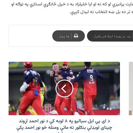
رت پرانيزي او که نه او ایا خلیلزاد به د خپل ځانګړي استازي په توګه او
تر ده بل ښه انتخاب نه لیدل کېږي.
په بریښنالیک شریکول
چاپول
د
ای
پي
ایل
سیالیو
په
۸
لوبه
کې
د
د ای پي ایل سیالیو په ۸ لوبه کې د نور احمد اړوند
نور
چینای لوبډلې بنګلور ته ماتې ومنله خو نور احمد پکې