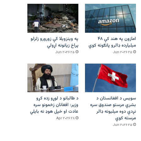
امازون په هند کې ۴۸
په وینزویلا کې زورورو زلزلو
میلیارده ډالرو پانګونه کوي
پراخ زیانونه اړولي
۲۵ Jun ۲۰۲۶
۲۵ Jun ۲۰۲۶
سویس د افغانستان د
د طالبانو د لوړو زده کړو
بشري مرستو صندوق سره
وزیر: افغانان زخمونو سره
نږدې دوه میلیونه ډالر
عادت او خپل هوډ نه بایلي
مرسته کوي
۲۸ Apr ۲۰۲۶
۲۵ Jun ۲۰۲۶