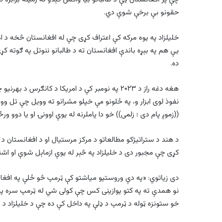
حقونو بې برخې شوې دي.
خلیلزاد په يوه مرکه کې اعتراف کړی چې له افغانستان څخه د 
يې هم په بېړه باندې افغانستان ته د طالبانو ننوتل په ګوته 
ده.
هغه دغه راز د ۲۰۲۳ په نومبر کې د امریکا د کانګر
نفوذ لوی ابزار و، په ځلونو مې خپلو مشرانو ته وويل چې تل وو
((زموږ پام دی ؛ زلمی)) خو دا پاملرنه له يوې اوونۍ او یا دوو ورځ
د هند د ستراتيژکو مطالعاتو د مرکز مرستيال او د افغانستان د
کړی چې مجبور دی د خلیلزاد په څېر له يوې ازماېل شوې او اشنا
دی زیاتوي: «په دې وروستيو میاشتو کې ټرمپ څو ځلې په افغان
نو همدې ته په کتو يوازینی کس چې کولی شي له ټرمپ سره په 
خو ستونزه ټوله د ټرمپ د ډلې په داخل کې ده چې د خلیلزاد د ټا