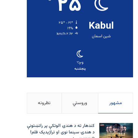
۲۵
Kabul
۲۵º - ۲۱º
۱۹%
۲.۶۲ km/h
شین اسمان
۲۶
℃
پنجشنبه
مشهور
وروستي
نظرونه
کندهار ته د هندۍ الوتکې پر راتښتونې
د هندۍ سینما نوی او تراژيديک فلم!