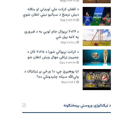
۳۱ Aug ۲۰۲۴
د افغان کرکت ملي لوبډلې او بنګله
دیش ترمنځ د سیالیو نیټې اعلان شوې
۲۹ Sep ۲۰۲۴
د ۲۰۲۶ نړیوال جام لوبې به د فبرورۍ
په ۷مه پیل شي
۱۰ Sep ۲۰۲۵
د کرکټ نړیوالې شورا د ۲۰۲۵ کال د
چمپینز ټرافۍ مهال وېش اعلان شو
۲۴ Dec ۲۰۲۴
ایا پوهیږئ چې، دا ورځې پر ټيکټاک د
ولي‌الله سیکه چلېدونکې ده؟
۳ Nov ۲۰۲۴
د ټیګنالوژۍ وروستي پرمختګونه