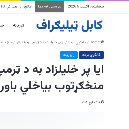
پنجشنبه, اگست 6 2026
په وینزویلا کې زورورو ز
وروستي څه دي!
کورپاڼه
خبر
Home
/
ځانګړي برخه
/
ایا پر خلیلزاد به د ټرمپ او طالبانو ترمنځ د
ځانګړي برخه
راپورونه
ایا پر خلیلزاد به د ټرم
منځګړتوب بیاځلي باور
۲۸ مارچ ۲۰۲۵