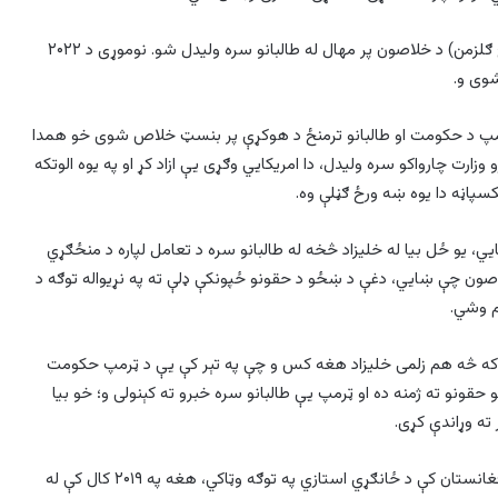
تېره اوونۍ زلمی خلیلزاد په کابل کې د يو امریکايي وګړي (جورج ګلزمن) د خلاصون پر مهال له طالبانو سره ولیدل شو. نوموړی د ۲۰۲۲
وی و.
رمپ د حکومت او طالبانو ترمنځ د هوکړې پر بنسټ خلاص شوی خو همدا
 وزارت چارواکو سره ولیدل، دا امریکايي وګړی يې ازاد کړ او په يوه الوتکه
ېکسپاڼه دا يوه ښه ورځ ګڼلې وه.
ي، يو ځل بیا له خلیزاد څخه له طالبانو سره د تعامل لپاره د منځګړي
لاصون چې ښايي، دغې د ښځو د حقونو ځپونکې ډلې ته په نړيواله توګه د
م وشي.
ل ډېوېډ لوین وايي، که څه هم زلمی خلیزاد هغه کس و چې په تېر کې يې د ټرمپ حکومت
حقونو ته ژمنه ده او ټرمپ يې طالبانو سره خبرو ته کېنولی و؛ خو بیا
ه وړاندې کړی.
دی وايي: «داسې ویل کېږي چې ټرمپ غواړي زلمی خلیلزاد په افغانستان کې د ځانګړي استازي په توګه وټاکي، هغه په ۲۰۱۹ کال کې له