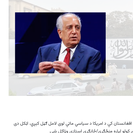
ه افغانستان کې د امریکا د سیاسي ماتې لوی لامل ګڼل کېږي، اټکل دی
ي کولو لپاره منځګړی/ځانګړی استازی وټاکل شي.