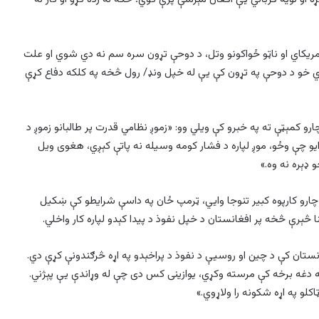
امریکاي او ناټو ځواکونو وتل، د دوحې تړون سره سم نه دي شوي او علت
کړي خو د دوحې په تړون کې يې له خپل ونډ/ رول څخه په کلکه دفاع کړې
س د بهرنيو چارو کمېټې ته په خبرو کې ويلي وو: «زموږ نظامي قدرت پر طالبانو زموږ د
ایو چې وځو، موږ لپاره د فشار کومه وسیله نه پاتې کېږي، هغوی ویل
و ډېره نه وه.»
 چارو کارپوه کبیر تنوجا وايي، ټرمپ ځان په داسې شرايطو کې ښکیل
 څېرې څخه پر افغانستان د خپل نفوذ د پيدا کېدو لپاره کار واخلي.
ستان کې د چین او روسیې د نفوذ د پراخېدو په اړه څرګندونې کړې دي.
دغه برخه کې مرسته وکړي، یوازینی کس دی چې له وړاندې يې پېژني.
کلو په اړه شکونه را ولاړوي.»