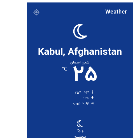
Weather
Kabul, Afghanistan
۲۵
شین اسمان
℃
۲۵º - ۲۱º
۱۹%
۲.۶۲ km/h
۲۶
℃
پنجشنبه