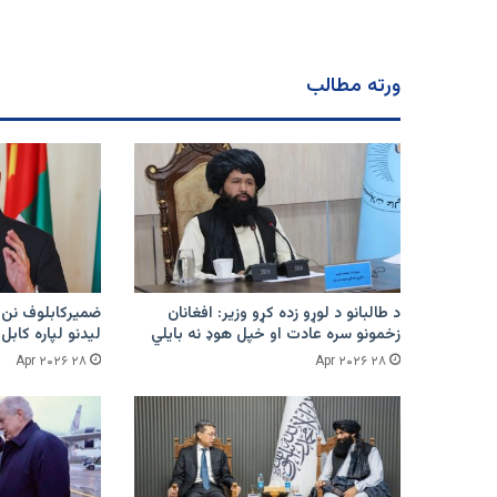
وژلی
ورته مطالب
د طالبانو د لوړو زده کړو وزیر: افغانان
ضمیرکابلوف نن 
زخمونو سره عادت او خپل هوډ نه بایلي
لیدنو لپاره کابل
۲۸ Apr ۲۰۲۶
۲۸ Apr ۲۰۲۶