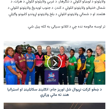
ولایتونو د لوبډلو اتلولي د ننګرهار، د غربي ولایتونو اتلولي د هرات، د
شمال ختیځو ولایتونو اتلولي د کندز، د جنوب لوېدیځ ولایتونو اتلولي د
هلمند او د شمالي ولایتونو اتلولي د بلخ ولایتونو اړوندو کلبونو وګټلې.
تر اوسه مالومه نده چې د اتلانو سیالۍ به کله پیل شي.
د
ښځو
کرکټ
نړیوال
شل
اوریز
جام:
انګلینډ
سکاټلینډ
او
د ښځو کرکټ نړیوال شل اوریز جام: انګلینډ سکاټلینډ او اسټرالیا
اسټرالیا
هند ته ماتې ورکړي
هند
ته
بلومبرګ: