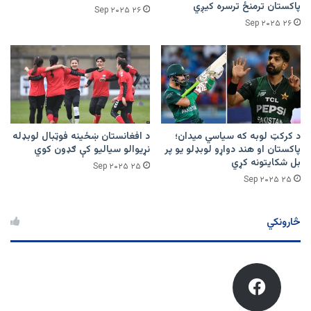
پاکستان ترمنځ ترسره کیږي
۲۶ Sep ۲۰۲۵
۲۶ Sep ۲۰۲۵
د کرکټ لوبه که سیاسي میدان؛
د افغانستان ښځينه فوټبال لوبډله
پاکستان او هند دواړو لوبډلو یو پر
نړیوالو سیالیو کې ګډون کوي
بل شکایتونه کړي
۲۵ Sep ۲۰۲۵
۲۵ Sep ۲۰۲۵
څارونکي