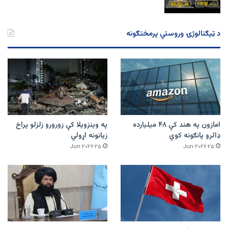
د ټیګنالوژۍ وروستي پرمختګونه
امازون په هند کې ۴۸ میلیارده
په وینزویلا کې زورورو زلزلو پراخ
ډالرو پانګونه کوي
زیانونه اړولي
۲۵ Jun ۲۰۲۶
۲۵ Jun ۲۰۲۶