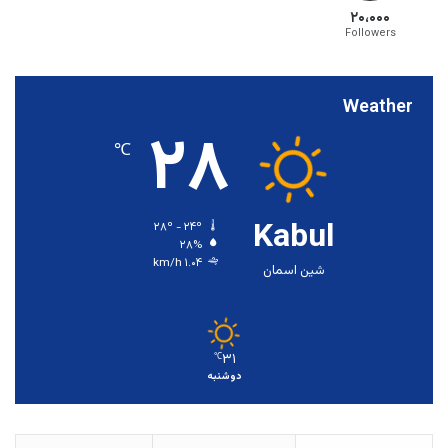
۲۰،۰۰۰
Followers
Weather
۲۸
℃
Kabul
۲۸º - ۲۴º
۲۸%
۱.۰۴ km/h
شین اسمان
۳۱
℃
دوشنبه