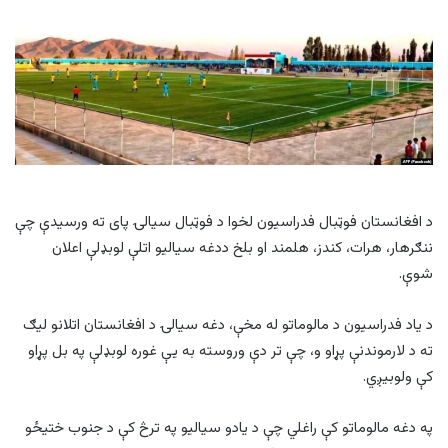
د افغانستان فوټبال فدراسیون لخوا د فوټبال سیالۍ پای ته ورسیدې چې
ننګرهار، هرات، کندز، هلمند او بلخ ددغه سیالیو اتلې لوبډلې اعلان
شوې.
د یاد فدراسیون د مالوماتو له مخې، دغه سیالۍ د افغانستان اتلانو لیګ
ته د لارموندنې پړاو و، چې تر دې وروسته به یې غوره لوبډلې په بل پړاو
کې ولوبیږي.
په دغه مالوماتو کې راغلي چې د یادو سیالیو په ترڅ کې د جنوب ختیځو