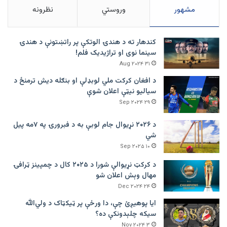
مشهور
وروستي
نظرونه
کندهار ته د هندۍ الوتکې پر راتښتونې د هندۍ
سینما نوی او تراژيديک فلم!
۳۱ Aug ۲۰۲۴
د افغان کرکت ملي لوبډلې او بنګله دیش ترمنځ د
سیالیو نیټې اعلان شوې
۲۹ Sep ۲۰۲۴
د ۲۰۲۶ نړیوال جام لوبې به د فبرورۍ په ۷مه پیل
شي
۱۰ Sep ۲۰۲۵
د کرکټ نړیوالې شورا د ۲۰۲۵ کال د چمپینز ټرافۍ
مهال وېش اعلان شو
۲۴ Dec ۲۰۲۴
ایا پوهیږئ چې، دا ورځې پر ټيکټاک د ولي‌الله
سیکه چلېدونکې ده؟
۳ Nov ۲۰۲۴