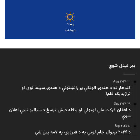
۳۱
℃
دوشنبه
ډېر لیدل شوي
۳۱ Aug ۲۰۲۴
کندهار ته د هندۍ الوتکې پر راتښتونې د هندۍ سینما نوی او
تراژيديک فلم!
۲۹ Sep ۲۰۲۴
د افغان کرکت ملي لوبډلې او بنګله دیش ترمنځ د سیالیو نیټې اعلان
شوې
۱۰ Sep ۲۰۲۵
د ۲۰۲۶ نړیوال جام لوبې به د فبرورۍ په ۷مه پیل شي