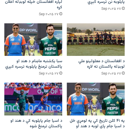
پایلوبه نن ترسره کېږي
لپاره افغانستان خپله لوبډله اعلان
کړه
۲۸ Sep ۲۰۲۵
۲۷ Sep ۲۰۲۵
د افغانستان د معلولینو ملي
سبا یکشنبه ماښام د هند او
لوبډله پاکستان ته لاړه
پاکستان ترمنځ پایلوبه ترسره کېږي
۲۷ Sep ۲۰۲۵
۲۷ Sep ۲۰۲۵
په ۴۱ کلن تاریخ کې په لومړي ځل
د اسیا جام پایلوبه کې د هند او
د اسیا جام پای لوبه د هند او
پاکستان ترمنځ شوه