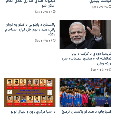
میاشت پیلېږي
میلیونه هندي کلدارې نغدي انعام
اعلان شو
۲۸ Apr ۲۰۲۶
۲۹ Sep ۲۰۲۵
پاکستان د پایلوبې د ګټلو په آرمان
پاتې؛ هند د نهم ځل لپاره آسیاجام
وګټه
۲۹ Sep ۲۰۲۵
نریندرا مودي د کرکټ د بریا
نمانځنه له « سِندور عملیات» سره
ورته وبلل
۲۹ Sep ۲۰۲۵
آسیاجام: د هند او پاکستان ترمنځ
د اسیا مرکزي زون والیبال لوبو