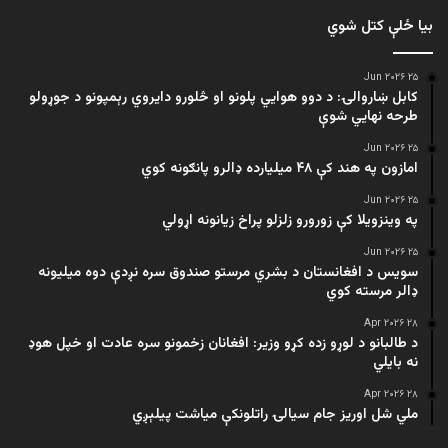
بیا ځلې کتل شوي
۲۵ Jun ۲۰۲۶
کابل ښاروالۍ: د دوو هوايي پلونو او څلورو دایروي رېمپونو د جوړولو
طرحه نهایي شوې
۲۵ Jun ۲۰۲۶
امازون په هند کې ۴۸ میلیارده ډالرو پانګونه کوي
۲۵ Jun ۲۰۲۶
په وینزویلا کې زورورو زلزلو پراخ زیانونه اړولي
۲۵ Jun ۲۰۲۶
سویس د افغانستان د بشري مرستو صندوق سره نږدې دوه میلیونه
ډالر مرسته کوي
۲۸ Apr ۲۰۲۶
د طالبانو د لوړو زده کړو وزیر: افغانان زخمونو سره عادت او خپل هوډ
نه بایلي
۲۸ Apr ۲۰۲۶
ملي شل اوریز جام سیالۍ راتلونکې میاشت پیلېږي