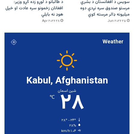
سویس د افغانستان د بشري
د طالبانو د لوړو زده کړو وزیر:
مرستو صندوق سره نږدې دوه
افغانان زخمونو سره عادت او خپل
میلیونه ډالر مرسته کوي
هوډ نه بایلي
۲۸ Apr ۲۰۲۶
۲۵ Jun ۲۰۲۶
Weather
Kabul, Afghanistan
۲۸
شین اسمان
℃
۲۸º - ۲۴º
۲۸%
۱.۰۴ km/h