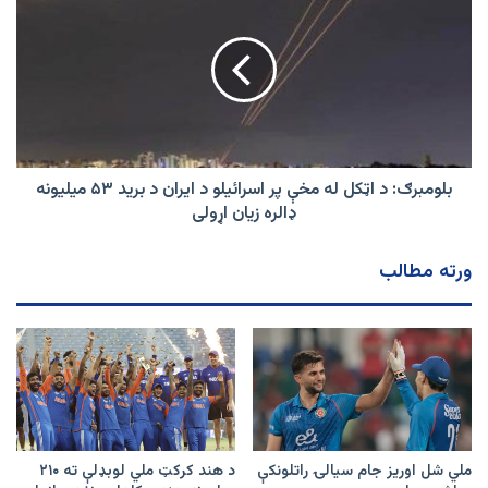
ماتې
د
ورکړي
اټکل
له
مخې
پر
اسرائیلو
د
ایران
د
بلومبرګ: د اټکل له مخې پر اسرائیلو د ایران د برید ۵۳ میلیونه
برید
ډالره زیان اړولی
۵۳
میلیونه
ورته مطالب
ډالره
زیان
اړولی
ملي شل اوریز جام سیالۍ راتلونکې
د هند کرکټ ملي لوبډلې ته ۲۱۰