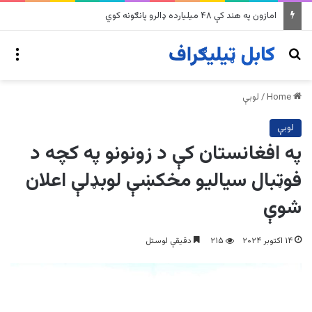
امازون په هند کې ۴۸ میلیارده ډالرو پانګونه کوي
nu
Search for
Home
/
لوبې
لوبې
په افغانستان کې د زونونو په کچه د
فوټبال سیالیو مخکښې لوبډلې اعلان
شوې
۱۴ اکتوبر ۲۰۲۴
۲۱۵
دقیقې لوستل