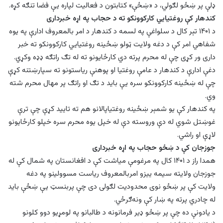
ډلې پر ښځو لګولي، د «ښځې» کتابتون د فعاليت لپاره یې فضا تنګه کړه.
کندهار کې روغتیایي کارکوونکو ته د حجاب په اړه خبرداری
د ۱۴۰۱ تېر کال د سلواغې په لسمه د کندهار د امر بالمعروف ادارې په یوه
شفاهي امر کې د دغه ولایت ټولو ښځینه روغتیايي کارکوونکو ته خبر
داری ور کړی چې له محرم پرته دي کارځایونو ته له تګ راتګه ډډه وکړي.
دغې ادارې د کندهار د عامې روغتیا او پوهنې ریاستونو ته سپارښتنه کړې
چې له ښځینه کارکوونکو سره یې باید د تګ او راتګ پر مهال محرم شته
وي.
په کندهار کې یو شمېر ښځینه روغتیاپالانو هم ته تایید کړې چې ترې
غوښتل شوي له دې وروسته دې له خپل یوه محرم سره خپلو کارځایونو
لاړې او راشي.
جوزجان کې د ښځو حجاب په اړه خبرداری
همدا راز د ۱۴۰۱ کال په مرغومې میاشت کې د افغانستان په شمال کې له
جوزجان ولایته سیمه ‌ییزو امربالمعروف ریاست مسوولینو په دغه
ولایت کې پر ښځو نوی محدودیت لګولی دی چې پربنسټ یې ښځې باید
له چادري پرته په ښار کې ونه‌ګرځي.
د یادونې ده چې پر ښځو ډیر فرمانونه د طالبانو په لومړیو دوو کلونو