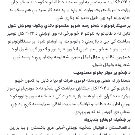
د ۲۰۲۲ کال د سپمتمبر په اوولسمه د د طالبانو حکومت د ښځو چارو
وزارت د امربالمعروف وزارت ته واړه او په دغه کار سره یې هم ښځو ته
اجازه ورنه کړه چې خپل دندو ته ولاړې شي.
پر سینګارتونونو د ښځو رسم شویو عکسونو باندې رنګونه وموښل شول
کابل ته د طالبانو په ننوتلو لا څو ورځې نه وې اوښتې د ۲۰۲۲ کال نومبر
میاشت کې چې د پلازمېنې د واټونو بڼه په اوښتو شوه. پر سینګارتونونو
او دیوالونو د ښځو رسم شوي انځورونه په تور رنګ ورنګول شول او د
جمهوري نظام پر مهال لیکل شوي شعارونه پټ او پرې د پاسه نوي
شعارونه ولیکل شول.
د ښځو پر موټر چلولو محدودیت
همدا راز له هغې وروسته لومړی هرات او بیا د کابل په ګډون ځینو
ولایتونو کې د ۱۴۰۲ کال چنګاښ میاشت کې ښځو ته د موټرچلونې جواز
ورکړه بنده کړای شو او همد راز په هرات کې د ښځينه موټر چلوونکو د
روزنې ادارو ته د طالبانو ترافیکو مدیریت لفظي سپارښتنه کړې وه چې
ښځې دې کورس ته نه ورپرېږدي.
پر ښځينه لوبغاړو بندیزونه
د افغانستان د فوټبال ښځينه لوبډلې ځینې غړې پاکستان او بیا برازیل