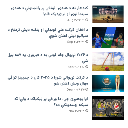
کندهار ته د هندۍ الوتکې پر راتښتونې د هندۍ
سینما نوی او تراژيديک فلم!
۳۱ Aug ۲۰۲۴
د افغان کرکت ملي لوبډلې او بنګله دیش ترمنځ د
سیالیو نیټې اعلان شوې
۲۹ Sep ۲۰۲۴
د ۲۰۲۶ نړیوال جام لوبې به د فبرورۍ په ۷مه پیل
شي
۱۰ Sep ۲۰۲۵
د کرکټ نړیوالې شورا د ۲۰۲۵ کال د چمپینز ټرافۍ
مهال وېش اعلان شو
۲۴ Dec ۲۰۲۴
ایا پوهیږئ چې، دا ورځې پر ټيکټاک د ولي‌الله
سیکه چلېدونکې ده؟
۳ Nov ۲۰۲۴