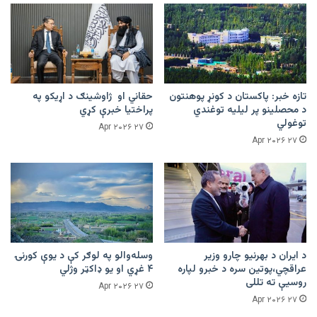
تازه خبر: پاکستان د کونړ پوهنتون
حقاني او ژاوشینګ د اړیکو په
د محصلینو پر لیلیه توغندي
پراختیا خبرې کړي
توغولي
۲۷ Apr ۲۰۲۶
۲۷ Apr ۲۰۲۶
د ایران د بهرنیو چارو وزیر
وسله‌والو په لوګر کې د یوې کورنۍ
عراقچي،پوتین سره د خبرو لپاره
۴ غړي او یو ډاکټر وژلي
روسیې ته تللی
۲۷ Apr ۲۰۲۶
۲۷ Apr ۲۰۲۶