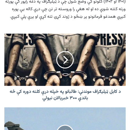
(۱۴۰۱ او ۱۴۰۲) کلونو کې وضع شول چې د ټیلیګراف په دغه راپور کې پورته
ورته کتنه شوې ده او له هغې را وروسته تر نن چې درې کاله یې پوره
کیږي همدغو فرمانونو پر ښځو د ژوند کړۍ تنه کړې او پرې پلې کیږي.
د
کابل
ټيلیګراف
موندنې:
طالبانو
په
خپله
درې
کلنه
دوره
د کابل ټيلیګراف موندنې: طالبانو په خپله درې کلنه دوره کې څه
کې
باندې ۳۰۰ خبریالان نیولي
څه
باندې
په
۳۰۰
فرانسه
خبریالان
کې
نیولي
دوو