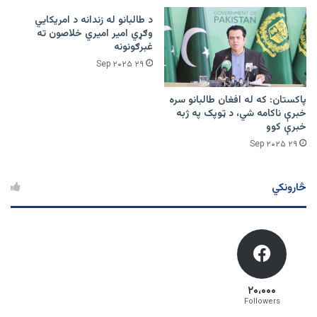
د طالبانو له زندانه د امریکايي
وګړي امیر اميري خلاصون ته
غبرګونونه
۲۹ Sep ۲۰۲۵
پاکستان: که له افغان طالبانو سره
خبرې ناکامه شي، د ټوپک په ژبه
خبرې کوو
۲۹ Sep ۲۰۲۵
څارونکي
۲۰،۰۰۰
Followers