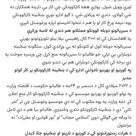
لورې وویل شول، یوازې هغه کارکوونکې چې کار یې نارینه همکاران نه
شي کولای، دندې ته ورتلای شي. د ګڼو ادارو نورې ښځينه کارکوونکې
یوه-نیمه ورځ کار او یا هم د تنخوا اخیستو لپاره ورغوښتل کېږي.
د سیریالونو دوبله کوونکو ممثلانو هم دندې له لاسه ورکړې
په افغانستان کې له ۲۰۰۱ کال راهیسې بېلا بېلو تلویزونونو بهرني
سيریالونه دوبله کول او کتونکو ته یې وړاندې کول. سلګونه ښځينه
دوبلرانې یې لرلې. خو طالبانو دا سیریالونه منع کړل چې ورسره جوخت په
دې برخه کې کارکوونکې دوبلرانې هم بې دندو شوې.‌
په کورنیو او بهرنیو نادولتي ادارو کې د ښځينه کارکوونکو پر کار کولو
بندیز
د ۲۰۲۲ میلادي کال د دسمبر پر ۲۴مه د طالبانو حکومت د اقتصاد وزارت
په ټولو کورنیو او بهرنیو موسسو کې د ښځينه کارکوونکو کار منع اعلان
کړ. دغه وزارت په یوه مکتوب کې له دې موسسو وغوښتل چې تر “امر
ثاني” دې د ښځینه کارکوونکو دندې وځنډوي. طالبانو بیا هم د دې لامل
دا وباله چې ګواکې دوی “اسلامي حجاب” او “نور قوانین او مقررات” نه
مراعتول.
د هرات رسټورانتونو کې د کورنیو د نارینو او ښځینو جلا کېدل