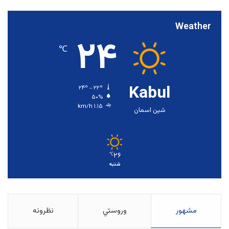
Weather
۲۴
℃
Kabul
۲۴º - ۲۲º
۵۰%
۱.۱۵ km/h
شین اسمان
۲۶
℃
شنبه
مشهور
وروستي
نظرونه