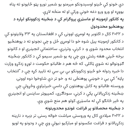
دې خونو کې ځينو اوسېدونکو مېرمنو یو شمېر نورو پټو ځایونو ته پناه
یووړه او ورو ورو دغه خونې ورکې او له منځه لاړې.
په کانکور ازموینه او ماسټري پروګرام کې د ښځینه زدکوونکو لپاره د
پوهنځيو محدودول
د ۲۰۲۲ کال د اکتوبر په لومړۍ اوونۍ کې د افغانستان په ۳۳ ولایتونو کې
د کانکور ازموینه پیل شوه خو دا لومړی ځل و چې نجونو ته د پوهنځيو
انتخاب محدود شوی و. د کرنې، وترنري،‌ ساختماني انجينري او د کانونو
برخه ځینې هغه رشتې وې چې په یو شمېر سیمو کې د کانکور ښځينه
ګډونوالو نه شوې ټاکلی. که څه هم د طالبانو حکومت د لوړو زدکړو وزارت
دا خبره ردوله خو ځينو زدکوونکو بي بي سي ته تایید کړه چې د “انتخاب
پاڼه” کې یې د خوښې پوهنځی نه و. خو تر دې شاوخوا دوه اوونۍ
وروسته طالبانو په کابل پوهنتون کې داسې خبرتیاوې وځړولې چې
ښځينه زدکړیالانې پکې د کرنې، سوداګرۍ، کمپيوټر ساینس او انجينري
په څېر څانګو کې له ماسټري کولو هم منع شوې وې.
د ښځينه محصلانو پر فراغت غونډو محدویتونه
د ۲۰۲۲ میلادي کال په وروستۍ میاشت خواله رسنۍ تر ډېره د نارینه
زدکړیالانو د فراغت عکسونو او مبارکیو نیولې وې چې د ودونو په لویو