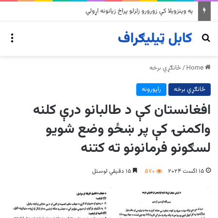
په وینزویلا کې زورورو زلزلو پراخ زیانونه اړولي
nu
Search for
Home
/
ځانګړي برخه
ځانګړي برخه
راپورونه
افغانستان کې د طالبانو درې کلنه
واکمنۍ کې پر ښځو وضع شویو
لسګونو فرمانونو ته کتنه
۱۵ اگست ۲۰۲۴
۵۷۰
۱۵ دقیقي لوستل