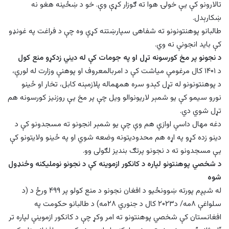
تالارونو کې یې خولۍ هوا ته ګوزار کړې وې. خو د ښځينه هغو نه
ښکارېدل.
طالبانو پوهنتونونو ته شفاهی سپارښتنه کړې وه چې د فراغت په غونډو
کې باید انجونې نه وي.
د نجونو پر مخ کورسونه تړل او په جومات کې له دیني زدکړو منع کول
د ۱۴۰۱ کال مرغومې میاشت کې د امربالمعروف او پوهنې وزارت له لورې،
د پوهنتونونو له تړل کېدو سره همهماله پلازمېنه کابل،‌ تخار او ځينو
نورو سیمو کې یو شمېر لاریونوالو ویل چې پر مخ یې روزنیز کورسونه هم
تړل شوي دي.
دغه مهال داسې اوازې هم وې چې یو شمېر انجونو ته مسجدونو کې د
دینو زده کړو په اړه هم محدودیتونه وضعه شوي او په ځینو ولایتونو کې
یې مسجدونو ته د نجونو پرتګ بندیز لګولی وو.
د شخصي پوهنتونو لپاره د کانکور ازموینه کې د نجونو نوملیکنه وځنډول
شوه
له شپږم پورته ښوونځيو د افغان نجونو د منع کولو پر ۴۹۹ ورځ د (د
سلواغې ۸مه/ د۲۰۲۳ کال د جنوري ۲۸مه) د طالبانو حکومت په
افغانستان کې شخصي پوهنتونو ته امر وکړ چې د کانکور ازموینې لپاره تر