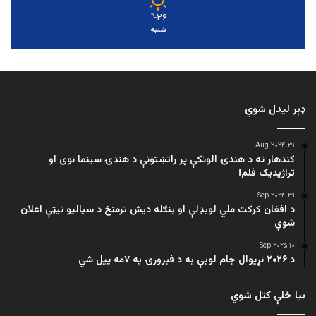
۲۶
℃
شنبه
ډېر لیدل شوي
۳۱ Aug ۲۰۲۴
کندهار ته د هندۍ الوتکې پر راتښتونې د هندۍ سینما نوی او
تراژيديک فلم!
۲۹ Sep ۲۰۲۴
د افغان کرکت ملي لوبډلې او بنګله دیش ترمنځ د سیالیو نیټې اعلان
شوې
۱۰ Sep ۲۰۲۵
د ۲۰۲۶ نړیوال جام لوبې به د فبرورۍ په ۷مه پیل شي
بیا ځلې کتل شوي