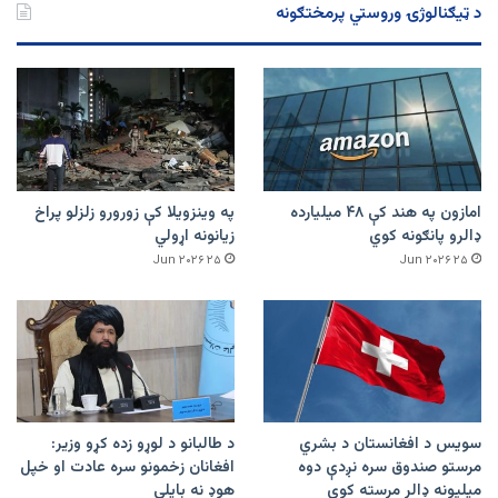
د ټیګنالوژۍ وروستي پرمختګونه
امازون په هند کې ۴۸ میلیارده
په وینزویلا کې زورورو زلزلو پراخ
ډالرو پانګونه کوي
زیانونه اړولي
۲۵ Jun ۲۰۲۶
۲۵ Jun ۲۰۲۶
سویس د افغانستان د بشري
د طالبانو د لوړو زده کړو وزیر:
مرستو صندوق سره نږدې دوه
افغانان زخمونو سره عادت او خپل
میلیونه ډالر مرسته کوي
هوډ نه بایلي