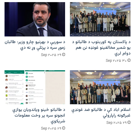
د پاکستان په کوربتوب د طالبانو د
د سوریې د بهرنیو چارو وزیر: طالبان
یو شمېر مخالفینو غونډه نن هم
زموږ سره د پرتلې وړ نه دي
دوام لري
۲۹ Sep ۲۰۲۵
۳۰ Sep ۲۰۲۵
اسلام اباد کې د طالبانو ضد غونډې
د طالبانو ځینو ویاندویان یوازې
غبرګونه راپارولي
انجونو سره پر وخت معلومات
شریکوي
۲۹ Sep ۲۰۲۵
۲۹ Sep ۲۰۲۵