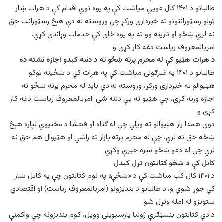
طالبانو د ۱۴۰۱ کال غویي میاشت کې په یوه نوي اقدام کې د هرات ښار
ټولو رسټورانتونو ته خبرداری ورکړ چې وروسته له دې هېڅ رسټورانت حق
نه لري ښځو او نارینه وو ته په یوه ځای کې خدمات وړاندې کړي.
امربالمعروف ریاست دغه کار کړی و
د هرات هټیو کې له محرم پرته ښځو ته د دننه کېدو اجازه نشته ده
طالبانو د ۱۴۰۱ په غبرګولی میاشت کې په هرات کې د ښځینه توکو
هټیوالو ته خبرداری ورکړ، وروسته له دې باید له محرم پرته ښځو ته
اجازه ورنه کړي، چې هټیو ته یې دننه شي. امربالمعروف ریاست دغه کار
کړی و
دوی همدا راز هټیوالو ته ویلي چې له ګناه او فحشا د مخنیوي لپاره هېڅ
ښځه حق نه لري، چې له محرم پرته بازار ته راشي او هټیوال هم حق نه
لري چې له دغو ښځو سره خبرې وکړي.
کابل کې د ښځو کتابتون تړل کېدل
د ۱۴۰۱ کال کب میاشت کې د «ښځې» په نوم کتابتون چې په کابل ښار
کې جوړ شوې و، د طالبانو د بنديزونو (امربالمعروف ریاست) او اقتصادي
ستونزو له امله وتړل شو.
د دې کتابتون بنسټګرې ژوليا پارسيویلي وويل، کوم بنديزونه چې واکمنې