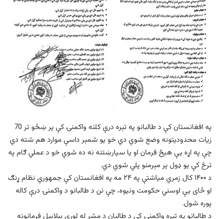
په افغانستان کې د طالبانو په تېره درې کلنه واکمنۍ کې پر ښځو تر 70
زیات محدودیتونه وضع شوي دي خو یو شمېر داسې موارد هم شته دي
چې په اړه یې هیڅ فرمان او یا سپارښتنه نه ده شوې خو د عملي ګام په
ترڅ کې یو ډول پر مېرمنو پلي شوي دي.
د ۱۴۰۰ کال زمري میاشتې په ۲۴ مه په افغانستان کې جمهوري نظام ړنګ
او ځای یې اوسني حکومت ونیوه، چې نن د طالبانو د واکمنۍ درې کاله
پوره شول.
د طالبانو په تېره واکمنۍ کې د طالبان د مشر له لورې بېلابېل فرمانونه