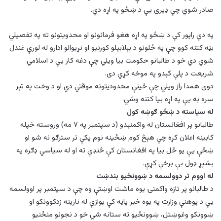
صادر شوي چې ډیری یې د ښځو په اړه دي.
په دې راپور کې د ښځو په اړه هغو فرمانونو او محدویتونو ته په تفصیلي
بڼه کتنه کوو چې په ځلونو د بېلابېلو کورنیو او نړیوالو ادارو له لورې غندل
شوي دي خو د طالبانو حکومت بیا ویلي چې دغه کار یې د اسلامي
شریعت د پلې کېدو په موخه کړي دی.
دوی همدا راز ویلي چې ځینې محدودیتونه موقتي دي او د وخت په تېر
سره به یې په اړه بیا کتنه وشي.
له سیاسته د ښځو ګوښه کول
طالبانو پر افغانستان له واکمنېدو (د سپتمبر په ۷ مه) وروسته خپله
کابینه اعلان کړه چې هېڅ کوم ښځينه نوم پکې تر سترګو نه شو او
ښځې یې یو ځل بیا په افغانستان کې څنډې ته او له سیاسي ډګره په
بشپړ ډول بې برخې کړې.
له اووم تر دوولسمه د ښوونځيو بندښت
د طالبانو پر تازه واکمنۍ یوه ماشت اوښتې وه چې د سپتمبر پر اوولسمه
یې د پوهنې وزارت په یوه خبر پاڼه کې یوازې له نارینه زدکوونکو او
ښوونکو وغوښتل، ښوونځيو ته ستانه شي خو د نجونو منځنیو