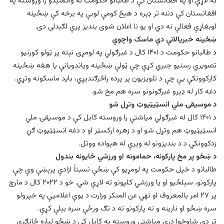
ته لاړې او په افغانستان کې د طالبانو حکومت له واکمنېدو را وروسته په
افغانستان کې دننه تر ډېره د هېڅ کومې لوبې په برخه کې ښځينه
لوبغاړې فعالې نه دي او یو نا اعلان شوی بندیز پرې لګېدلی دی.‌
ښځينه خبریالانې دې ماسک واچوي
د طالبانو حکومت د ۱۴۰۱ کال د غبرګولي په لومړۍ نېته پر ټولو کورنیو
تصویري رسنیو جبري کړې چې ټولې ښځینه ویاندویانې یا هغه ښځینه
کارکوونکې یې چې د تلویزیون پر پرده راڅرګندېږي،‌ باید ماسکونه وتړي.
دغه کار له ډېرو غبرګونونو سره هم مخ شو.
د موسیقۍ ملي انسټیټیوټ وتړل شو
د ۱۴۰۱ کال له غبرګولي میاشتې را وروسته کابل کې د موسیقۍ ملي
انسټیټيوټ هم وتړل شو او د زهره ارکسټر او د دغه انسټټيوټ ګڼ
زدکوونکي د د بندیزونو له وېرې له هېواده ووتل.
د ښځو پر مخ پارکونه، حمامونه او ورزشي ځایونه بندول
طالبانو د خپل حکومت په لومړیو کې ښځې نسبتاً ازادې پرېښې وې چې
پارکونو، سېلځيو او یا ورزشي کلپونو ته لاړې شي. خو د ۲۰۲۲ کال د مارچ
پر ۲۷ امر بالمعروف او نهي عن المنکر وزارت د یوې اعلامیې په خپرولو
سره ښځو او نارینه و ته پارکونو ته د تګ ورځې سره بېلې کړې.
تر دې شاوخوا درې میاشتې وروسته په کابل کې د ښځو لپاره ځانګړی