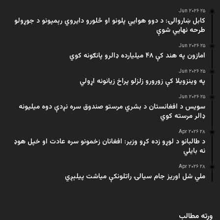
۲۵ Jun ۲۰۲۶
کابل ښاروالۍ: د دوو هوايي پلونو او څلورو دایروي رېمپونو د جوړولو
طرحه نهایي شوې
۲۵ Jun ۲۰۲۶
امازون په هند کې ۴۸ میلیارده ډالرو پانګونه کوي
۲۵ Jun ۲۰۲۶
په وینزویلا کې زورورو زلزلو پراخ زیانونه اړولي
۲۵ Jun ۲۰۲۶
سویس د افغانستان د بشري مرستو صندوق سره نږدې دوه میلیونه
ډالر مرسته کوي
۲۸ Apr ۲۰۲۶
د طالبانو د لوړو زده کړو وزیر: افغانان زخمونو سره عادت او خپل هوډ
نه بایلي
۲۸ Apr ۲۰۲۶
ملي شل اوریز جام سیالۍ راتلونکې میاشت پیلېږي
ورته مطالب