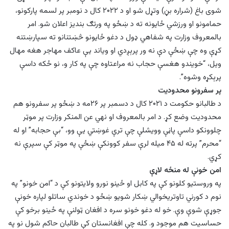
شوی باغ (شراره بڼ) وتړل شو او د ۲۰۲۲ کال د نومبر پر لسمه پارکونو،
حمامونو او ورزشي ځایونه ته د ښځو په ورتګ بندیز اعلان شو. امر
بالمعروف وزارت په شفاهي ډول د دغو ځایونو څښتنانو ته سپارښتنه
کړې وه چې ښځې دې نه ور پرېږدي او ویاند یې عاکف مهاجر هغه مهال
ویل، “خویندو هغسې حجاب نه مراعتاوه چې په کار و، نو ځکه داسې
پرېکړه وشوه”.
پر سفرونو محدودیت
د طالبانو حکومت د ۲۰۲۱ کال د دسمبر پر ۲۶مه د ښځو پر سفرونو هم
محدودیت وضع کړ. د امر بالمعروف او نهي عن المنکر وزارت پر موټر
چلوونکو داسې پاڼې وویشلې چې ترې غوښتي یې وو، “بې حجابه” او له
“محرم” پرته له ۴۵ میله لرې سفر کوونکې ښځې په موټر کې سپرې نه
کړي.
امن خونې له منځه لاړې
په وروستیو کلونو کې په کابل او ځینو نورو ولایتونو کې د “امن خونو” په
نوم د کورني تاوتریخوالي ښکار شویو ښځو د خوندي ساتلو لپاره خونې
جوړې شوې وې. خو له دغو خونو سره د افغان ټولنې په ځينو برخو کې
حساسیت هم موجود و. کله چې افغانستان کې طالبان حاکم شول نو په