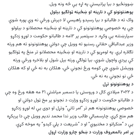
ښوونځيو د بیا پرانیستې په اړه یې څه ونه ویل.
پوهنتونونو کې د نارینه او ښځينه ټولګیو بېلول
واک ته د طالبانو د بیا رسېدو راهیسې لا دېرش ورځې نه وې پوره شوې
چې په خصوصي پوهنتونونو کې د نارینه او ښځينه محصلانو د بېلولو
سپارښتنه یې وکړه. د سپتمبر پر ۱۲مه د طالبانو حکومت د لوړو زدکړو
وزیر عبدالباقي حقاني رسنیو ته وویل چې دولتي پوهنتونونو ته هم ورته
تګلاره لري. په لومړیو کې د نارینه او ښځينه محصلانو تر منځ په ټولګیو
کې پردې واچول شوې، بیا ټولګي ورته بېل شول او بلاخره ورځې ورته
ووېشل شوې چې کومه ورځ نجونې ځي، هلکان به نه ځي‌ او که هلکان
ځي نو نجونې به نه ځي.
د پوهنتونونو تړل
د ۲۰۲۲ میلادي کال د وروستۍ یا دسمبر میاشتې ۲۱ مه هغه ورځ وه چې
د طالبانو حکومت د لوړو زدکړو وزارت د نجونو پر مخ ټول دولتي او
خصوصي پوهنتونونه هم تر “امر ثاني” وتړل او دوی یې له لوړو زدکړو
هم منع کړې. چارسمبالي طالب وزیر ندا محمد ندیم وویل چې دا پرېکړه
یې د “منکراتو د مخنیوي” او د “شریعت د پلي کېدو” په موخه کړې.
پر امر بالمعروف وزارت د ښځو چارو وزارت اړول