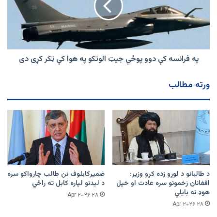
پوځي
جیټ
الوتکو
په
هوا
کې
په فرانسه کې دوو پوځي جیټ الوتکو په هوا کې ټکر کړی دی
ټکر
کړی
ورته مطالب
دی
د طالبانو د لوړو زده کړو وزیر:
ضمیرکابلوف نن طالب چارواکو سره
افغانان زخمونو سره عادت او خپل
د لیدنو لپاره کابل ته راځي
هوډ نه بایلي
۲۸ Apr ۲۰۲۶
۲۸ Apr ۲۰۲۶