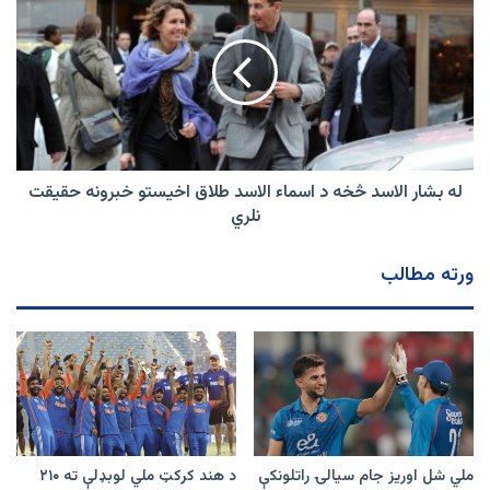
بشار
الاسد
څخه
د
اسماء
الاسد
طلاق
اخیستو
خبرونه
له بشار الاسد څخه د اسماء الاسد طلاق اخیستو خبرونه حقیقت
حقیقت
نلري
نلري
ورته مطالب
ملي شل اوریز جام سیالۍ راتلونکې
د هند کرکټ ملي لوبډلې ته ۲۱۰