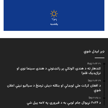
۳۱
℃
یکشنبه
ډېر لیدل شوي
۳۱ Aug ۲۰۲۴
کندهار ته د هندۍ الوتکې پر راتښتونې د هندۍ سینما نوی او
تراژيديک فلم!
۲۹ Sep ۲۰۲۴
د افغان کرکت ملي لوبډلې او بنګله دیش ترمنځ د سیالیو نیټې اعلان
شوې
۱۰ Sep ۲۰۲۵
د ۲۰۲۶ نړیوال جام لوبې به د فبرورۍ په ۷مه پیل شي