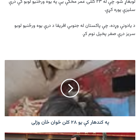
لوبغاړ شو، چې له ۲۳ کلنۍ عمر مخکې یې په یوه ورځنیو لوبو کې درې
سلیزې پوره کړې.
د یادونې وړده، چې پاکستان له جنوبي افریقا د درې یوه ورځنیو لوبو
سریز درې صفر پخپل نوم کړ.
په
کندهار
کې
یو
۲۸
کلن
ځوان
ځآن
وژلی
په کندهار کې یو ۲۸ کلن ځوان ځآن وژلی
له