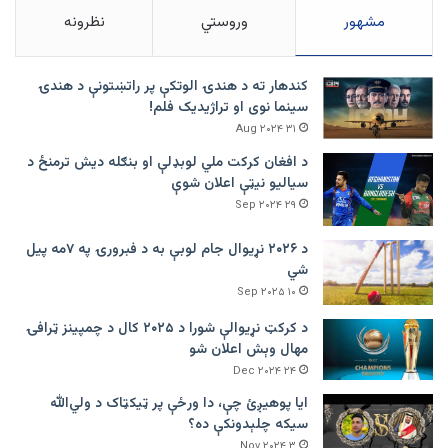
مشهور
وروستي
نظرونه
کندهار ته د هندۍ الوتکې پر راتښتونې د هندۍ
سینما نوی او تراژيديک فلم!
۳۱ Aug ۲۰۲۴
د افغان کرکت ملي لوبډلې او بنګله دیش ترمنځ د
سیالیو نیټې اعلان شوې
۲۹ Sep ۲۰۲۴
د ۲۰۲۶ نړیوال جام لوبې به د فبرورۍ په ۷مه پیل
شي
۱۰ Sep ۲۰۲۵
د کرکټ نړیوالې شورا د ۲۰۲۵ کال د چمپینز ټرافۍ
مهال وېش اعلان شو
۲۴ Dec ۲۰۲۴
ایا پوهیږئ چې، دا ورځې پر ټيکټاک د ولي‌الله
سیکه چلېدونکې ده؟
۳ Nov ۲۰۲۴