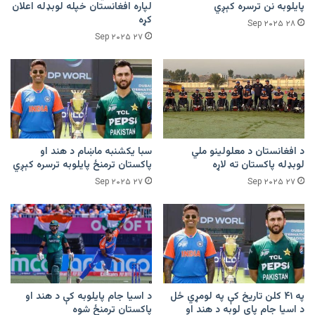
پایلوبه نن ترسره کېږي
لپاره افغانستان خپله لوبډله اعلان
کړه
۲۸ Sep ۲۰۲۵
۲۷ Sep ۲۰۲۵
د افغانستان د معلولینو ملي
سبا یکشنبه ماښام د هند او
لوبډله پاکستان ته لاړه
پاکستان ترمنځ پایلوبه ترسره کېږي
۲۷ Sep ۲۰۲۵
۲۷ Sep ۲۰۲۵
په ۴۱ کلن تاریخ کې په لومړي ځل
د اسیا جام پایلوبه کې د هند او
د اسیا جام پای لوبه د هند او
پاکستان ترمنځ شوه