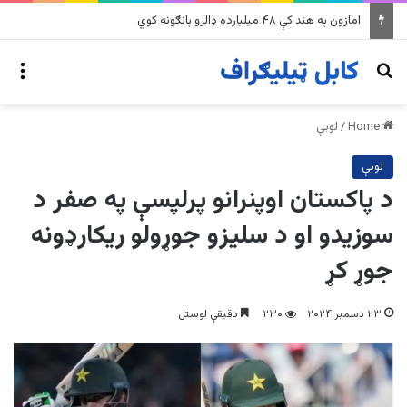
په وینزویلا کې زورورو زلزلو پراخ زیانونه اړولي
nu
Search for
Home
/
لوبې
لوبې
د پاکستان اوپنرانو پرلپسې په صفر د
سوزیدو او د سلیزو جوړولو ریکارډونه
جوړ کړ
۲۳ دسمبر ۲۰۲۴
۲۳۰
دقیقې لوستل