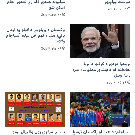
میاشت پیلېږي
میلیونه هندي کلدارې نغدي انعام
اعلان شو
۲۸ Apr ۲۰۲۶
۲۹ Sep ۲۰۲۵
پاکستان د پایلوبې د ګټلو په آرمان
پاتې؛ هند د نهم ځل لپاره آسیاجام
وګټه
۲۹ Sep ۲۰۲۵
نریندرا مودي د کرکټ د بریا
نمانځنه له « سِندور عملیات» سره
ورته وبلل
۲۹ Sep ۲۰۲۵
آسیاجام: د هند او پاکستان ترمنځ
د اسیا مرکزي زون والیبال لوبو