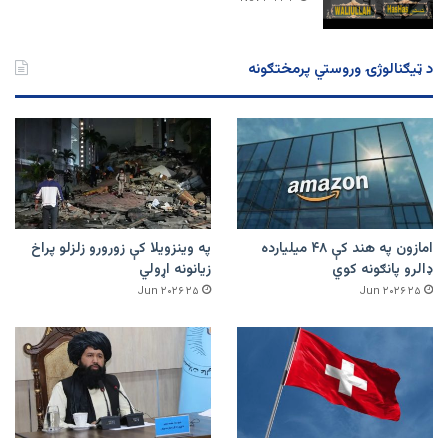
د ټیګنالوژۍ وروستي پرمختګونه
امازون په هند کې ۴۸ میلیارده
په وینزویلا کې زورورو زلزلو پراخ
ډالرو پانګونه کوي
زیانونه اړولي
۲۵ Jun ۲۰۲۶
۲۵ Jun ۲۰۲۶