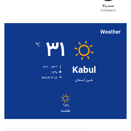
۲۰،۰۰۰
Followers
Weather
۳۱
℃
Kabul
۳۱º - ۲۳º
۱۷%
۳.۱۸ km/h
شین اسمان
۳۱
℃
یکشنبه