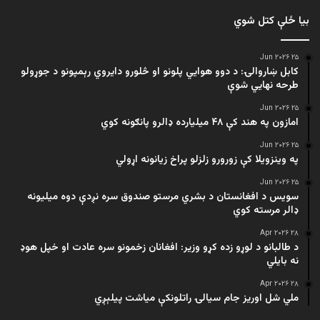
بیا ځلې کتل شوي
۲۵ Jun ۲۰۲۶
کابل ښاروالۍ: د دوو هوايي پلونو او څلورو دایروي رېمپونو د جوړولو
طرحه نهایي شوې
۲۵ Jun ۲۰۲۶
امازون په هند کې ۴۸ میلیارده ډالرو پانګونه کوي
۲۵ Jun ۲۰۲۶
په وینزویلا کې زورورو زلزلو پراخ زیانونه اړولي
۲۵ Jun ۲۰۲۶
سویس د افغانستان د بشري مرستو صندوق سره نږدې دوه میلیونه
ډالر مرسته کوي
۲۸ Apr ۲۰۲۶
د طالبانو د لوړو زده کړو وزیر: افغانان زخمونو سره عادت او خپل هوډ
نه بایلي
۲۸ Apr ۲۰۲۶
ملي شل اوریز جام سیالۍ راتلونکې میاشت پیلېږي