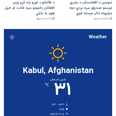
سویس د افغانستان د بشري
د طالبانو د لوړو زده کړو وزیر:
مرستو صندوق سره نږدې دوه
افغانان زخمونو سره عادت او خپل
میلیونه ډالر مرسته کوي
هوډ نه بایلي
۲۸ Apr ۲۰۲۶
۲۵ Jun ۲۰۲۶
Weather
Kabul, Afghanistan
۳۱
شین اسمان
℃
۳۱º - ۲۳º
۱۷%
۳.۱۸ km/h