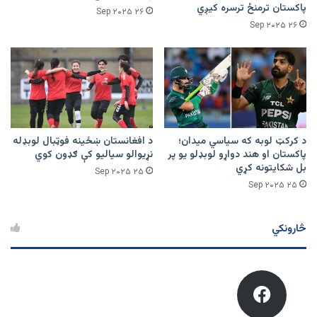
پاکستان ترمنځ ترسره کیږي
۲۶ Sep ۲۰۲۵
۲۶ Sep ۲۰۲۵
د کرکټ لوبه که سیاسي میدان؛
د افغانستان ښځينه فوټبال لوبډله
پاکستان او هند دواړو لوبډلو یو پر
نړیوالو سیالیو کې ګډون کوي
بل شکایتونه کړي
۲۵ Sep ۲۰۲۵
۲۵ Sep ۲۰۲۵
څارونکي