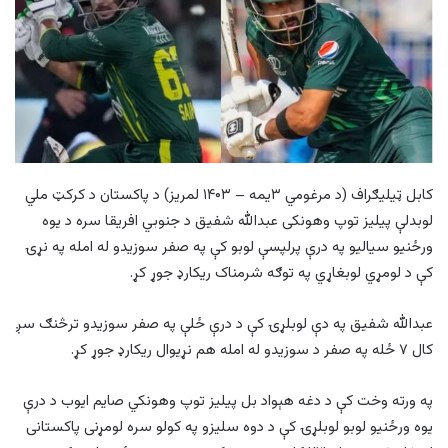
کابل ټيليګراف (د مرغومي ۳يمه – ۱۴۰۳ لمريز) د پاکستان د کرکټ ملي
لوبدلې پیلیز توپ وهونکی عبدالله شفیق د جنوبي افریقا سره د یوه
ورځنیو سیالیو په درې پرلپسې لوبو کې په صفر سوزیدو له امله په نړۍ
کې د لومړي لوبغاړي په توګه شرمناک ریکارډ جوړ کړ.
عبدالله شفیق په دې لوبلړۍ کې د درې ځلې په صفر سوزیدو ترڅنګ سږ
کال ۷ ځله په صفر د سوزیدو له امله هم نړیوال ریکارډ جوړ کړ.
په ورته وخت کې د دغه هېواد بل پیلیز توپ وهونکي صایم ایوب د درې
یوه ورځنیو لوبو لوبلړۍ کې د دوه سلیزو په کولو سره لومړنی پاکستانی