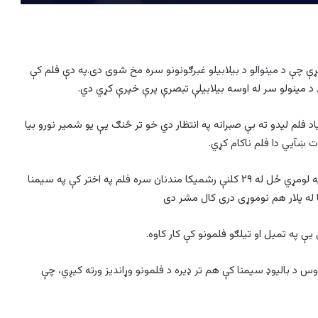
 چې د مینوالو د بیلابیلو غبرګونونو سره مخ شوی دی.په دې فلم کې
 د مینولو سر له اوسه بیلابیلې تبصرې پرې خپرې کړي دي.
د فلم لیدو ته بې صبرانه په انتظار دي خو تر څنګ یې یو شمیر نورو بیا
 ښآيي دا فلم ناکام کړي.
سلماخان چې په بالیوډ کې ډیر کامیاب فلمونه لري دا ځل یې په لومړي ځل له ۲۹ کلنې رشمیکا مندنان سره فلم په اختر کې په سیمنا
یې په تمیل او تیلګو فلمونو کې کار کاوه.
وس د بالیوډ سیمنا کې هم تر ډيره د فلمونو وړاندیز ورته کیږي، چې