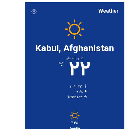
Weather
Kabul, Afghanistan
۲۲
شین اسمان
℃
۲۲º - ۲۱º
۲۰%
۱.۷۹ km/h
۲۵
℃
پنجشنبه