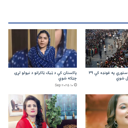
هند کې د فلمي ستوري په غونډه کې ۳۹
پاکستان کې د ټیک ټاکرانو د نیولو لړۍ
چټکه شوې
۱۰ Sep ۲۰۲۵