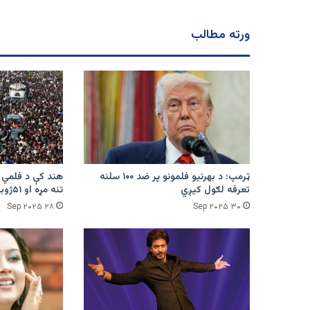
طراح
عکسونه
ورته مطالب
خپاره
شول
ټرمپ: د بهرنیو فلمونو پر ضد ۱۰۰ سلنه
تعرفه لګول کیږي
تنه مړه او ۵۱ژوبل شوي
۲۸ Sep ۲۰۲۵
۳۰ Sep ۲۰۲۵