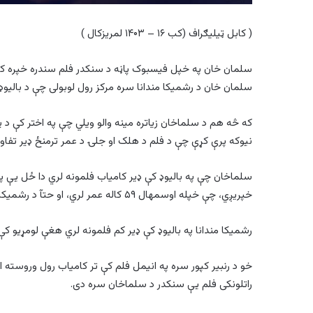
( کابل ټيليګراف (کب ۱۶ – ۱۴۰۳ لمريزکال )
سلمان خان په خپل فیسبوک پاڼه د سنکدر فلم سندره خپره کړې
سلمان خان د رشمیکا مندانا سره مرکز رول لوبولی چې د بالیوډ
که څه هم د سلماخان زیاتره مینه والو ویلي چې په اختر کې د یا
نیوکه پرې کړې چې د فلم د هلک او جلۍ د عمر ترمنځ ډير تفاوت
خپریږي، چې خپله اوسمهال ۵۹ کاله عمر لري، او حتآ د رشمیکا له پلار هم نوموړی دری کال مشر دی
رشمیکا مندانا په بالیوډ کې ډیر کم فلمونه لري هغې لومړيو کې 
خو د رنبیر کپور سره په انیمل فلم کې تر کامیاب رول وروسته ا
راتلونکی فلم یې سنکدر د سلماخان سره دی.