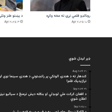
رونالډو فلمي نړۍ ته مخه وکړه
د پښتو طنز وتلی
۳ Apr ۲۰۲۵
۱۰ Apr ۲۰۲۵
ډېر لیدل شوي
۳۱ Aug ۲۰۲۴
کندهار ته د هندۍ الوتکې پر راتښتونې د هندۍ سینما نوی او
تراژيديک فلم!
۲۹ Sep ۲۰۲۴
د افغان کرکت ملي لوبډلې او بنګله دیش ترمنځ د سیالیو نیټ
اعلان شوې
۱۰ Sep ۲۰۲۵