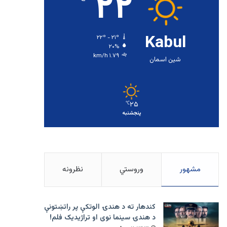
۲۲
Kabul
۲۲º - ۲۱º
۲۰%
۱.۷۹ km/h
شین اسمان
۲۵
℃
پنجشنبه
مشهور
وروستي
نظرونه
کندهار ته د هندۍ الوتکې پر راتښتونې
د هندۍ سینما نوی او تراژيديک فلم!