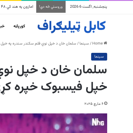
پنجشنبه, اگست 6 2026
په وینزویلا کې زورورو 
وروستي څه دي!
کورپاڼه
خبر
Home
/
سينما
/
سلمان خان د خپل نوي فلم سکندر سندره په خپل
سينما
سلمان خان د خپل نوي
خپل فیسبوک خپره کړ
۶ مارچ ۲۰۲۵