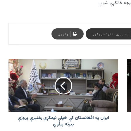
په بریښنالیک شریکول
چاپول
ایران
په
افغانستان
کې
خپلې
نیمګړې
رغنیزې
پروژې
بېرته
پیلوي
ایران په افغانستان کې خپلې نیمګړې رغنیزې پروژې
بېرته پیلوي