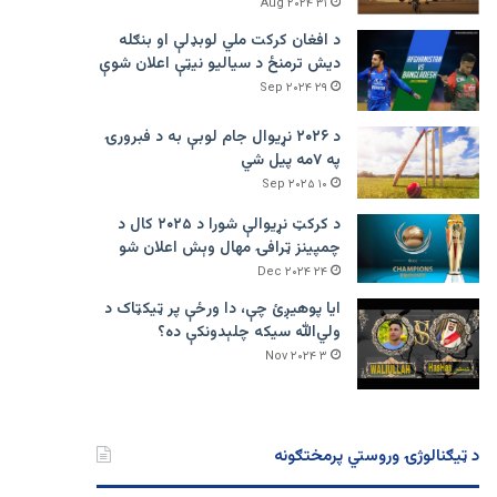
۳۱ Aug ۲۰۲۴
د افغان کرکت ملي لوبډلې او بنګله
دیش ترمنځ د سیالیو نیټې اعلان شوې
۲۹ Sep ۲۰۲۴
د ۲۰۲۶ نړیوال جام لوبې به د فبرورۍ
په ۷مه پیل شي
۱۰ Sep ۲۰۲۵
د کرکټ نړیوالې شورا د ۲۰۲۵ کال د
چمپینز ټرافۍ مهال وېش اعلان شو
۲۴ Dec ۲۰۲۴
ایا پوهیږئ چې، دا ورځې پر ټيکټاک د
ولي‌الله سیکه چلېدونکې ده؟
۳ Nov ۲۰۲۴
د ټیګنالوژۍ وروستي پرمختګونه