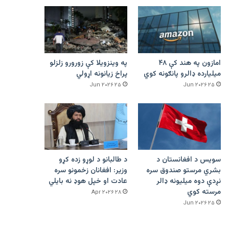
امازون په هند کې ۴۸
په وینزویلا کې زورورو زلزلو
میلیارده ډالرو پانګونه کوي
پراخ زیانونه اړولي
۲۵ Jun ۲۰۲۶
۲۵ Jun ۲۰۲۶
سویس د افغانستان د
د طالبانو د لوړو زده کړو
بشري مرستو صندوق سره
وزیر: افغانان زخمونو سره
نږدې دوه میلیونه ډالر
عادت او خپل هوډ نه بایلي
مرسته کوي
۲۸ Apr ۲۰۲۶
۲۵ Jun ۲۰۲۶