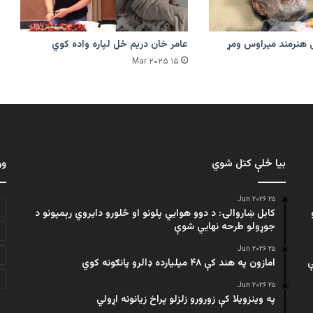
 هنرمند میراوس ومړ
عامر خان دریم ځل لپاره واده کوي
۱۵ Mar ۲۰۲۵
بیا ځلې کتل شوي
ور
۲۵ Jun ۲۰۲۶
کابل ښاروالۍ: د دوو هوايي پلونو او څلورو دایروي رېمپونو د
جوړولو طرحه نهایي شوې
۲۵ Jun ۲۰۲۶
ې
امازون په هند کې ۴۸ میلیارده ډالرو پانګونه کوي
۲۵ Jun ۲۰۲۶
په وینزویلا کې زورورو زلزلو پراخ زیانونه اړولي