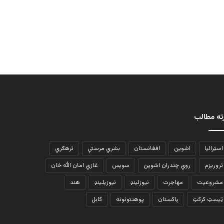
ته مطالب
اسټرالیا
اشوین
افغانستان
بشري مرستې
ترهګري
تروریزم
روي چندران اشوین
سویس
غازي امان الله خان
مشروعیت
مهاجرت
نیوزلینډ
نیوزیلینډ
هند
ټیسټ کرکټ
پاکستان
پوهنتونونه
کابل