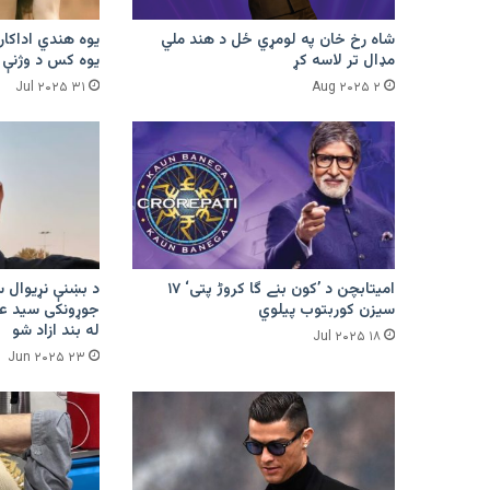
شاه رخ خان په لومړي ځل د هند ملي
یوه هندي اداکار
مډال تر لاسه کړ
یوه کس د وژنې پ
۳۱ Jul ۲۰۲۵
۲ Aug ۲۰۲۵
امیتابچن د ’کون بنے گا کروڑ پتی‘ ۱۷
د بښنې نړیوال س
سیزن کوربتوب پیلوي
جوړونکی سید عبد
له بند ازاد شو
۱۸ Jul ۲۰۲۵
۲۳ Jun ۲۰۲۵