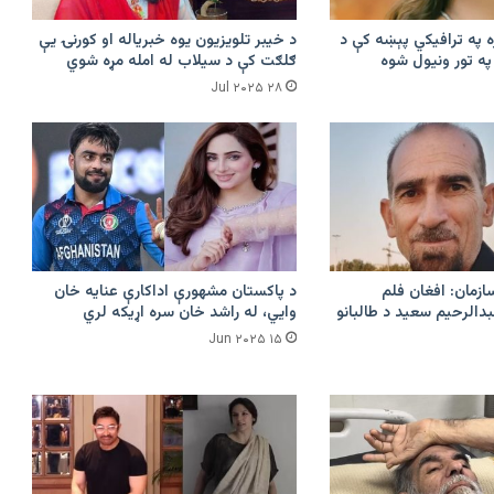
ه په ترافیکي پېښه کې د
د خیبر تلویزیون یوه خبریاله او کورنۍ یې
ه تور ونیول شوه
ګلګت کې د سیلاب له امله مړه شوي
۲۸ Jul ۲۰۲۵
ازمان: افغان فلم
د پاکستان مشهورې اداکارې عنایه خان
الرحیم سعید د طالبانو
وایي، له راشد خان سره اړیکه لري
۱۵ Jun ۲۰۲۵