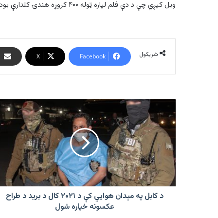
ویل کیږي چې د دې فلم لپاره ټوله ۴۰۰ کروړه هندۍ کلدارې بودیجه ځانګړې شوې.
شریکول
X
Facebook
د
کابل
په
مېدان
هوايي
کې
د
۲۰۲۱
کال
د
د کابل په مېدان هوايي کې د ۲۰۲۱ کال د برید د طراح
برید
عکسونه خپاره شول
د