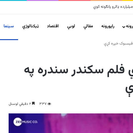
زلزلو پراخ زیانونه اړولي
ونه
راپورونه
مقالې
لوبې
اقتصاد
ټیکنالوژي
سينما
 فیسبوک خپره کړې
 فلم سکندر سندره په
ې
۳۳۷
۲ دقیقي لوستل