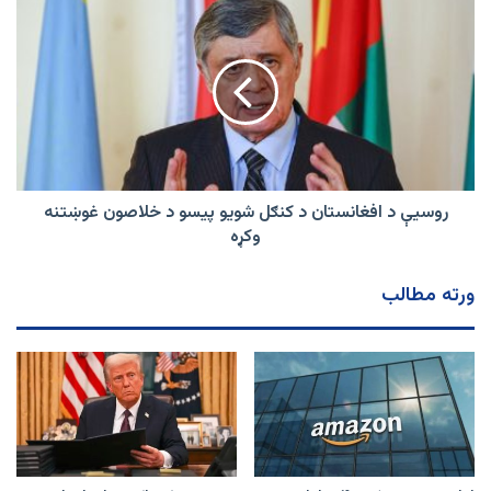
حیرانوونکې
روسیې
ډالۍ
د
افغانستان
د
کنګل
شویو
پيسو
د
خلاصون
غوښتنه
روسیې د افغانستان د کنګل شویو پيسو د خلاصون غوښتنه
وکړه
وکړه
ورته مطالب