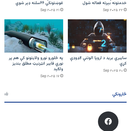
خدمتونه بېرته فعاله شول
غوښتونکي ۶۶سلنه ډېر شوي‏
۲۱ Sep ۲۰۲۵
۲۲ Sep ۲۰۲۵
سايبري برید د اروپا الوتنې ګډوډې
په څلورو نورو ولایتونو کې هم پر
کړې
نوري فایبر انټرنیټ مطلق بندیز
ولګېد
۲۰ Sep ۲۰۲۵
۱۷ Sep ۲۰۲۵
څارونکي