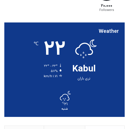
۲۰،۰۰۰
Followers
Weather
۲۲
℃
Kabul
۲۲º - ۲۲º
۵۷%
۱.۷۱ km/h
نری باران
۲۱
℃
شنبه