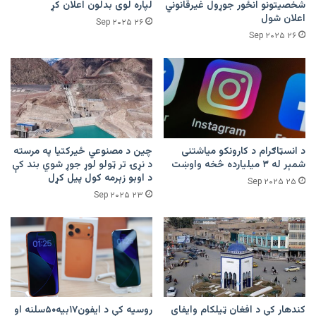
شخصیتونو انځور جوړول غیرقانوني
لپاره لوی بدلون اعلان کړ
اعلان شول
۲۶ Sep ۲۰۲۵
۲۶ Sep ۲۰۲۵
د انسټاګرام د کارونکو میاشتنی
چین د مصنوعي ځيرکتیا په مرسته
شمېر له ۳ میلیارده څخه واوښت
د نړۍ تر ټولو لوړ جوړ شوي بند کې
د اوبو زېرمه کول پیل کړل
۲۵ Sep ۲۰۲۵
۲۳ Sep ۲۰۲۵
کندهار کې د افغان ټیلکام وایفای
روسیه کې د ایفون‌۱۷بیه۵۰سلنه او