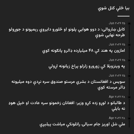
بیا ځلې کتل شوي
۲۵ Jun ۲۰۲۶
کابل ښاروالۍ: د دوو هوايي پلونو او څلورو دایروي رېمپونو د جوړولو
طرحه نهایي شوې
۲۵ Jun ۲۰۲۶
امازون په هند کې ۴۸ میلیارده ډالرو پانګونه کوي
۲۵ Jun ۲۰۲۶
په وینزویلا کې زورورو زلزلو پراخ زیانونه اړولي
۲۵ Jun ۲۰۲۶
سویس د افغانستان د بشري مرستو صندوق سره نږدې دوه میلیونه
ډالر مرسته کوي
۲۸ Apr ۲۰۲۶
د طالبانو د لوړو زده کړو وزیر: افغانان زخمونو سره عادت او خپل هوډ
نه بایلي
۲۸ Apr ۲۰۲۶
ملي شل اوریز جام سیالۍ راتلونکې میاشت پیلېږي