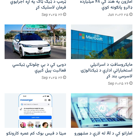
امازون په هند کې ۴۸ میلیارده
ټرمپ د ټیک ټاک په اړه اجرایوي
ډالرو پانګونه کوي
فرمان لاسلیک کړ
۲۶ Sep ۲۰۲۵
۲۵ Jun ۲۰۲۶
مایکروسافټ د اسرائیلي
دوبۍ کې د بې چلونکي ټیکسي
استخباراتي ادارې د ټیکنالوژۍ
فعالیت پیل کیږي
لاسرسی بند کړ
۲۶ Sep ۲۰۲۵
۲۶ Sep ۲۰۲۵
اماراتو کې د AI له لارې د مشهورو
میټا د فیس بوک کم عمره کارونکو