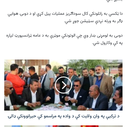
دا ټکسي به راتلونکي کال سوداګریز عملیات پیل کړي او د دوبۍ هوايي
ډګر به ورته نږدې سټیشن جوړ شي.
دوبۍ به لومړنی ښار وي چې الوتونکې موټرې به د عامه ټرانسپورټ لپاره
په کې وکارول شي.
د
ترکیې
په
وان
ولایت
کې
د
واده
په
مراسمو
د ترکیې په وان ولایت کې د واده په مراسمو کې حیرانوونکې ډالۍ
کې