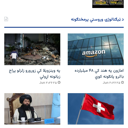
د ټیګنالوژۍ وروستي پرمختګونه
امازون په هند کې ۴۸ میلیارده
په وینزویلا کې زورورو زلزلو پراخ
ډالرو پانګونه کوي
زیانونه اړولي
۲۵ Jun ۲۰۲۶
۲۵ Jun ۲۰۲۶