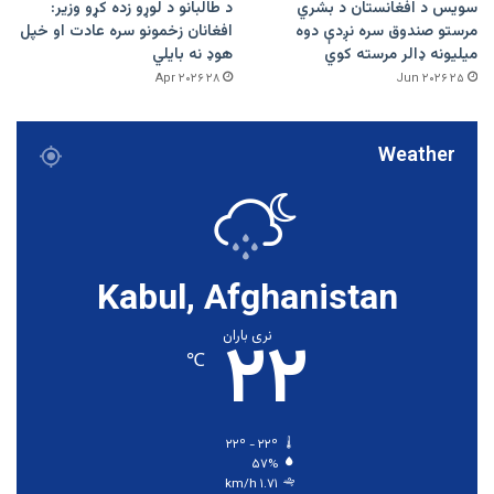
سویس د افغانستان د بشري
د طالبانو د لوړو زده کړو وزیر:
مرستو صندوق سره نږدې دوه
افغانان زخمونو سره عادت او خپل
میلیونه ډالر مرسته کوي
هوډ نه بایلي
۲۸ Apr ۲۰۲۶
۲۵ Jun ۲۰۲۶
Weather
Kabul, Afghanistan
۲۲
نری باران
℃
۲۲º - ۲۲º
۵۷%
۱.۷۱ km/h