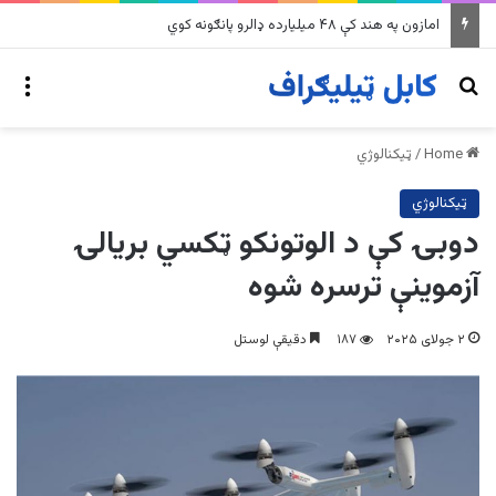
امازون په هند کې ۴۸ میلیارده ډالرو پانګونه کوي
nu
Search for
Home
/
ټیکنالوژي
ټیکنالوژي
دوبۍ کې د الوتونکو ټکسي بریالۍ
آزموینې ترسره شوه
۲ جولای ۲۰۲۵
۱۸۷
دقیقې لوستل