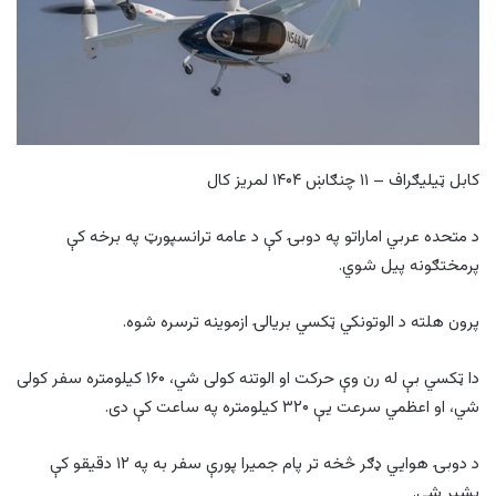
کابل ټیلیګراف – ۱۱ چنګاښ ۱۴۰۴ لمریز کال
د متحده عربي اماراتو په دوبۍ کې د عامه ترانسپورټ په برخه کې
پرمختګونه پیل شوي.
پرون هلته د الوتونکي ټکسي بریالۍ ازموینه ترسره شوه.
دا ټکسي بې له رن وې حرکت او الوتنه کولی شي، ۱۶۰ کیلومتره سفر کولی
شي، او اعظمي سرعت یې ۳۲۰ کیلومتره په ساعت کې دی.
د دوبۍ هوايي ډګر څخه تر پام جمیرا پورې سفر به په ۱۲ دقیقو کې
بشپړ شي.