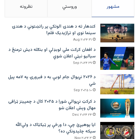
مشهور
وروستي
نظرونه
کندهار ته د هندۍ الوتکې پر راتښتونې د هندۍ
سینما نوی او تراژيديک فلم!
۳۱ Aug ۲۰۲۴
د افغان کرکت ملي لوبډلې او بنګله دیش ترمنځ د
سیالیو نیټې اعلان شوې
۲۹ Sep ۲۰۲۴
د ۲۰۲۶ نړیوال جام لوبې به د فبرورۍ په ۷مه پیل
شي
۱۰ Sep ۲۰۲۵
د کرکټ نړیوالې شورا د ۲۰۲۵ کال د چمپینز ټرافۍ
مهال وېش اعلان شو
۲۴ Dec ۲۰۲۴
ایا پوهیږئ چې، دا ورځې پر ټيکټاک د ولي‌الله
سیکه چلېدونکې ده؟
۳ Nov ۲۰۲۴