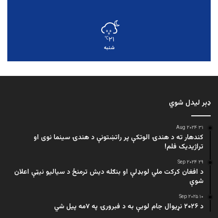
۲۱
℃
شنبه
ډېر لیدل شوي
۳۱ Aug ۲۰۲۴
کندهار ته د هندۍ الوتکې پر راتښتونې د هندۍ سینما نوی او
تراژيديک فلم!
۲۹ Sep ۲۰۲۴
د افغان کرکت ملي لوبډلې او بنګله دیش ترمنځ د سیالیو نیټې اعلان
شوې
۱۰ Sep ۲۰۲۵
د ۲۰۲۶ نړیوال جام لوبې به د فبرورۍ په ۷مه پیل شي