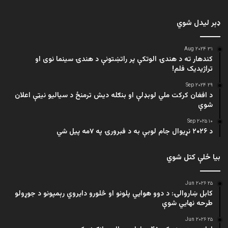
ډېر لیدل شوي
۳۱ Aug ۲۰۲۴
کندهار ته د هندۍ الوتکې پر راتښتونې د هندۍ سینما نوی او
تراژيديک فلم!
۲۹ Sep ۲۰۲۴
د افغان کرکت ملي لوبډلې او بنګله دیش ترمنځ د سیالیو نیټې اعلان
شوې
۱۰ Sep ۲۰۲۵
د ۲۰۲۶ نړیوال جام لوبې به د فبرورۍ په ۷مه پیل شي
بیا ځلې کتل شوي
۲۵ Jun ۲۰۲۶
کابل ښاروالۍ: د دوو هوايي پلونو او څلورو دایروي رېمپونو د جوړولو
طرحه نهایي شوې
۲۵ Jun ۲۰۲۶