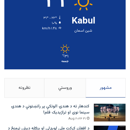
۳۱
Kabul
۳۱º - ۲۲º
۱۰%
۱.۴۸ km/h
شین اسمان
۳۱
℃
جمعه
مشهور
وروستي
نظرونه
کندهار ته د هندۍ الوتکې پر راتښتونې د هندۍ
سینما نوی او تراژيديک فلم!
۳۱ Aug ۲۰۲۴
د افغان کرکت ملي لوبډلې او بنګله دیش ترمنځ د