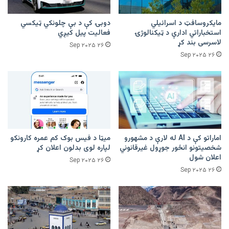
مایکروسافټ د اسرائیلي
دوبۍ کې د بې چلونکي ټیکسي
استخباراتي ادارې د ټیکنالوژۍ
فعالیت پیل کیږي
لاسرسی بند کړ
۲۶ Sep ۲۰۲۵
۲۶ Sep ۲۰۲۵
اماراتو کې د AI له لارې د مشهورو
میټا د فیس بوک کم عمره کارونکو
شخصیتونو انځور جوړول غیرقانوني
لپاره لوی بدلون اعلان کړ
اعلان شول
۲۶ Sep ۲۰۲۵
۲۶ Sep ۲۰۲۵