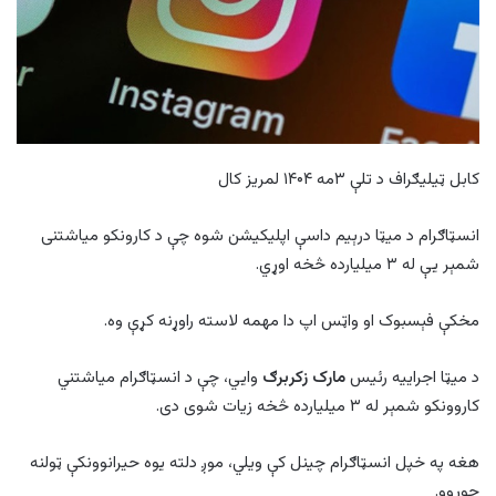
کابل ټیلیګراف د تلې ۳مه ۱۴۰۴ لمریز کال
انسټاګرام د میټا درېیم داسې اپلیکیشن شوه چې د کارونکو میاشتنی
شمېر یې له ۳ میلیارده څخه اوړي.
مخکې فېسبوک او واټس اپ دا مهمه لاسته راوړنه کړې وه.
د میټا اجراییه رئیس
مارک زکربرګ
وايي، چې د انسټاګرام میاشتني
کاروونکو شمېر له ۳ میلیارده څخه زیات شوی دی.
هغه په خپل انسټاګرام چینل کې ویلي، موږ دلته یوه حیرانوونکې ټولنه
جوړوو.