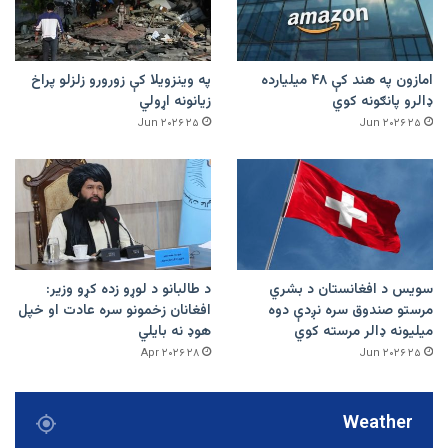
امازون په هند کې ۴۸ میلیارده
په وینزویلا کې زورورو زلزلو پراخ
ډالرو پانګونه کوي
زیانونه اړولي
۲۵ Jun ۲۰۲۶
۲۵ Jun ۲۰۲۶
سویس د افغانستان د بشري
د طالبانو د لوړو زده کړو وزیر:
مرستو صندوق سره نږدې دوه
افغانان زخمونو سره عادت او خپل
میلیونه ډالر مرسته کوي
هوډ نه بایلي
۲۸ Apr ۲۰۲۶
۲۵ Jun ۲۰۲۶
Weather