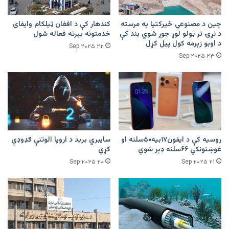
چین د مصنوعي ځيرکتیا په مرسته
کندهار کې د افغان ټیلکام وایفای
د نړۍ تر ټولو لوړ جوړ شوي بند کې
خدمتونه بېرته فعاله شول
د اوبو زېرمه کول پیل کړل
۲۲ Sep ۲۰۲۵
۲۳ Sep ۲۰۲۵
روسیه کې د ایفون‌۱۷بیه۵۰سلنه او
سايبري برید د اروپا الوتنې ګډوډې
غوښتونکي ۶۶سلنه ډېر شوي‏
کړې
۲۰ Sep ۲۰۲۵
۲۱ Sep ۲۰۲۵