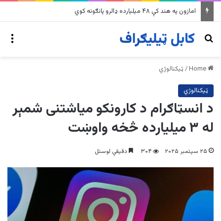
په وینزویلا کې زورورو زلزلو پراخ زیانونه اړولي
nu
Search for
Home
/
ټیکنالوژي
ټیکنالوژي
د انسټاګرام د کارونکو میاشتنی شمېر
له ۳ میلیارده څخه واوښت
۲۵ سپتمبر ۲۰۲۵
۳۰۴
دقیقې لوستل