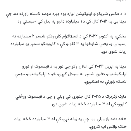
دا د عکس شریکولو اپلیکیشن لپاره یوه ډېره مهمه لاسته راوړنه ده، چې
میټا یې په ۲۰۱۲ کال کې د ۱ میلیارده ډالرو په بدل کې اخیستې وه.
مخکې، په اکتوبر ۲۰۲۲ کې د انسټاګرام کاروونکو شمېر ۲ میلیارده ته
رسیدلی و، یعنې شاوخوا په ۳ کلونو کې د کاروونکو شمېر یو میلیارده
زیات شوی دی.
میټا په اپریل ۲۰۲۴ کې اعلان وکړ چې نور به د فېسبوک او نورو
اپلیکیشنونو دقیق شمېر نه ښودل کېږي، خو د اپلیکیشنونو مهمې
لاسته راوړنې به اعلانېږي.
مارک زکربرګ د ۲۰۲۵ کال جنورۍ کې ویلي و چې د فېسبوک ورځني
کاروونکي له ۳ میلیارده څخه زیات شوي دي.
هغه دغه راز ویلي وو، چې په ټوله نړۍ کې له ۳ میلیارده څخه زیات
خلک واټس اپ کاروي.