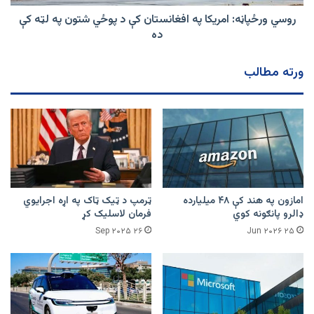
شتون
په
روسي ورځپاڼه: امريکا په افغانستان کې د پوځي شتون په لټه کې
لټه
ده
کې
ده
ورته مطالب
امازون په هند کې ۴۸ میلیارده
ټرمپ د ټیک ټاک په اړه اجرایوي
ډالرو پانګونه کوي
فرمان لاسلیک کړ
۲۶ Sep ۲۰۲۵
۲۵ Jun ۲۰۲۶