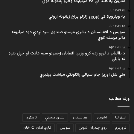
امازون په هند کې ۴۸ میلیارده ډالرو پانګونه کوي
۲۵ Jun ۲۰۲۶
په وینزویلا کې زورورو زلزلو پراخ زیانونه اړولي
۲۵ Jun ۲۰۲۶
سویس د افغانستان د بشري مرستو صندوق سره نږدې دوه میلیونه
ډالر مرسته کوي
۲۸ Apr ۲۰۲۶
د طالبانو د لوړو زده کړو وزیر: افغانان زخمونو سره عادت او خپل هوډ
نه بایلي
۲۸ Apr ۲۰۲۶
ملي شل اوریز جام سیالۍ راتلونکې میاشت پیلېږي
ورته مطالب
اسټرالیا
اشوین
افغانستان
بشري مرستې
ترهګري
تروریزم
روي چندران اشوین
سویس
غازي امان الله خان