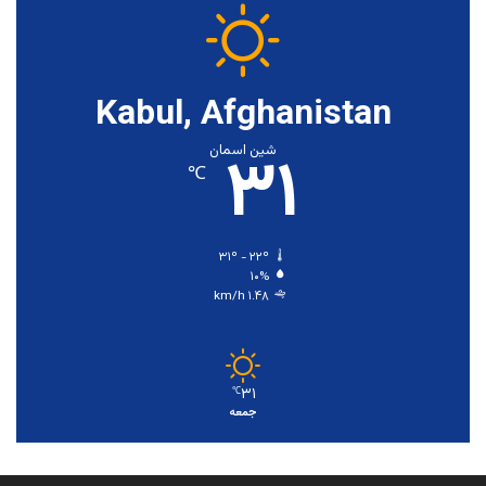
Kabul, Afghanistan
۳۱
شین اسمان
℃
۳۱º - ۲۲º
۱۰%
۱.۴۸ km/h
۳۱
℃
جمعه