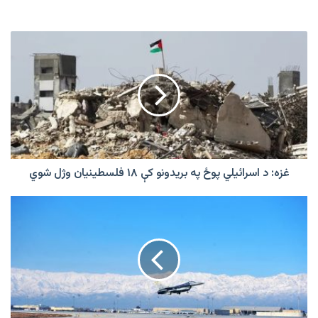
غزه:
د
اسرائيلي
پوځ
په
بریدونو
کې
۱۸
فلسطینیان
وژل
غزه: د اسرائيلي پوځ په بریدونو کې ۱۸ فلسطینیان وژل شوي
شوي
روسي
ورځپاڼه:
امريکا
په
افغانستان
کې
د
پوځي