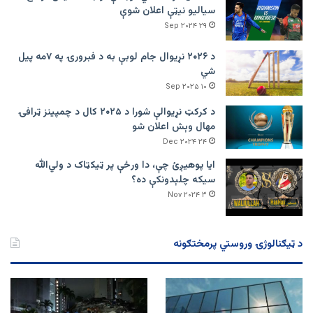
سیالیو نیټې اعلان شوې
۲۹ Sep ۲۰۲۴
د ۲۰۲۶ نړیوال جام لوبې به د فبرورۍ په ۷مه پیل
شي
۱۰ Sep ۲۰۲۵
د کرکټ نړیوالې شورا د ۲۰۲۵ کال د چمپینز ټرافۍ
مهال وېش اعلان شو
۲۴ Dec ۲۰۲۴
ایا پوهیږئ چې، دا ورځې پر ټيکټاک د ولي‌الله
سیکه چلېدونکې ده؟
۳ Nov ۲۰۲۴
د ټیګنالوژۍ وروستي پرمختګونه