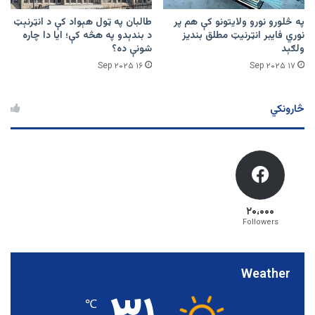
په څلورو نورو ولایتونو کې هم پر
طالبان په ټول هېواد کې د انټرنېټ
نوري فایبر انټرنیټ مطلق بندیز
د بندېدو په هڅه کې؛ ایا دا چاره
ولګېد
شونې ده؟
۱۶ Sep ۲۰۲۵
۱۷ Sep ۲۰۲۵
څارونکي
۲۰،۰۰۰
Followers
Weather
℃