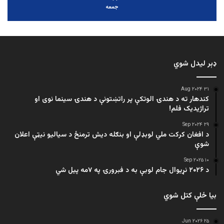
جمعه
ډېر لیدل شوي
۳۱ Aug ۲۰۲۴
کندهار ته د هندۍ الوتکې پر راتښتونې د هندۍ سینما نوی او
تراژيديک فلم!
۲۹ Sep ۲۰۲۴
د افغان کرکت ملي لوبډلې او بنګله دیش ترمنځ د سیالیو نیټې اعلان
شوې
۱۰ Sep ۲۰۲۵
د ۲۰۲۶ نړیوال جام لوبې به د فبرورۍ په ۷مه پیل شي
بیا ځلې کتل شوي
۲۵ Jun ۲۰۲۶