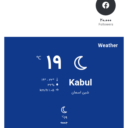
۲۰،۰۰۰
Followers
Weather
۱۹
℃
Kabul
۱۹º - ۲۲º
۳۲%
۱.۰۵ km/h
شین اسمان
۱۹
℃
جمعه