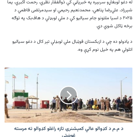
له دغو لوبغاړو سربېره په خبرپاڼې کې ذوالفقار نظري، رحمت اکبري، یما
شېرزاد، علي‌رضا پناهي، محمدنعیم رحیمي او سیدمرتضی فاطمي د
۲۰۲۵ د اسیا ملتونو جام سیالیو کې د ملي لوبډلې د هاف‌بک په توګه
برخه ټاکل شوي دي.
د یادولو ده چې د ازبکستان فوټبال ملي لوبډلې تېر کال د دغو سیالیو
اتلولي هم په خپل نوم کړې وه.
د
م.م
د
کډوالو
عالي
کمېشنرۍ
تازه
راغلو
کډوالو
ته
د م.م د کډوالو عالي کمېشنرۍ تازه راغلو کډوالو ته مرسته
مرسته
غوښتې