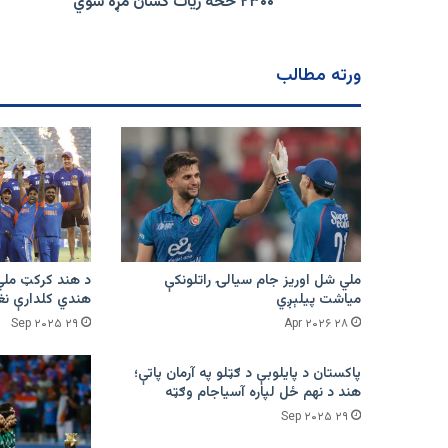
۲۳۰۰ څخه زيات کسان مړه شوي
زيات
کسان
مړه
ورته مطالب
شوي
ملي شل اوریز جام سیالۍ راتلونکې
میاشت پیلېږي
هندي کلدارې نغ
۲۹ Sep ۲۰۲۵
۲۸ Apr ۲۰۲۶
پاکستان د پایلوبې د ګټلو په آرمان پاتې؛
هند د نهم ځل لپاره آسیاجام وګټه
۲۹ Sep ۲۰۲۵