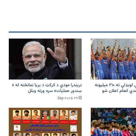
د هند کرکټ ملي لوبډلې ته ۲۱۰ میلیونه
نریندرا مودي د کرکټ د بریا نمانځنه له «
دي انعام اعلان شو
سِندور عملیات» سره ورته وبلل
۲۹ Sep ۲۰۲۵