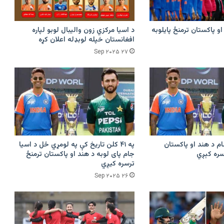
و پاکستان ترمنځ پایلوبه
د اسیا مرکزي زون والیبال لوبو لپاره
افغانستان خپله لوبډله اعلان کړه
۲۷ Sep ۲۰۲۵
م د هند او پاکستان
په ۴۱ کلن تاریخ کې په لومړي ځل د اسیا
رسره کېږي
جام پای لوبه د هند او پاکستان ترمنځ
ترسره کیږي
۲۶ Sep ۲۰۲۵