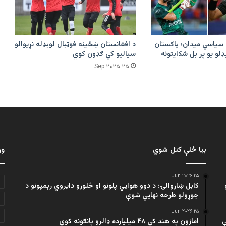
 سیاسي میدان؛ پاکستان
د افغانستان ښځينه فوټبال لوبډله نړیوالو
ډلو یو پر بل شکایتونه
سیالیو کې ګډون کوي
۲۵ Sep ۲۰۲۵
بیا ځلې کتل شوي
ور
۲۵ Jun ۲۰۲۶
کابل ښاروالۍ: د دوو هوايي پلونو او څلورو دایروي رېمپونو د
جوړولو طرحه نهایي شوې
۲۵ Jun ۲۰۲۶
ې
امازون په هند کې ۴۸ میلیارده ډالرو پانګونه کوي