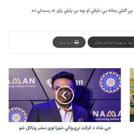
 ګټلي پنځه یې بایللي او یوه بې پایلې پای ته رسېدلې ده.
په بریښنالیک شریکول
چاپول
جي
شاه
د
کرکټ
نړۍوالې
شورا
نوی
مشر
وټاکل
شو
جي شاه د کرکټ نړۍوالې شورا نوی مشر وټاکل شو