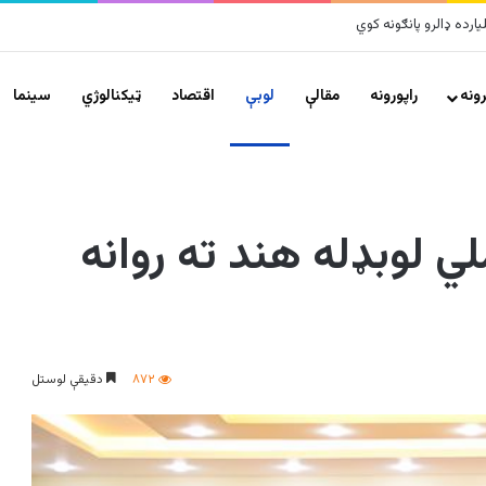
لو پراخ زیانونه اړولي
ونه
راپورونه
مقالې
لوبې
اقتصاد
ټیکنالوژي
سينما
ي لوبډله هند ته روانه
۸۷۲
دقیقې لوستل