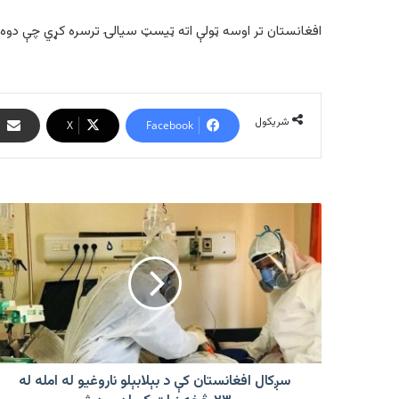
افغانستان تر اوسه ټولې اته ټیسټ سیالۍ ترسره کړي چې دوه یې
شریکول
X
Facebook
سږکال
افغانستان
کې
د
بېلابېلو
ناروغيو
له
امله
له
۲۳۰۰
سږکال افغانستان کې د بېلابېلو ناروغيو له امله له
څخه