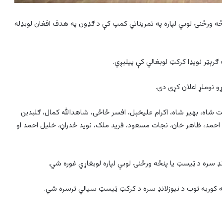
پنځه ورځنۍ لوبې لپاره په تمریناتي کمپ کې د ګډون په هدف افغان لوبډله
رېټر نویډا کرکټ لوبغالي کې پیلیږي.
و نوملړ اعلان کړی دی.
 شاه، بهير شاه، اکرام عليخېل، افسر ځاځی، شاهدالله کمال، ګلبدين
حمد، ظاهر خان، نجات مسعود، فريد ملک، نويد ځدراڼ، خليل احمد او
ډ سره د ټیسټ یا پنځه ورځنۍ لوبې لپاره لوبغاړي غوره شي.
ه کوربه توب د نیوزلانډ سره د کرکټ ټیسټ سیالي ترسره شي.