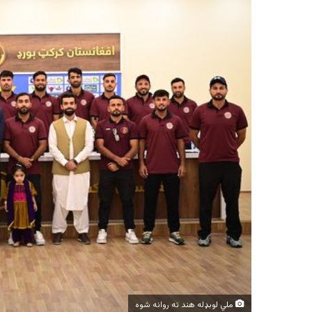
ملي لوبډله هند ته روانه شوه