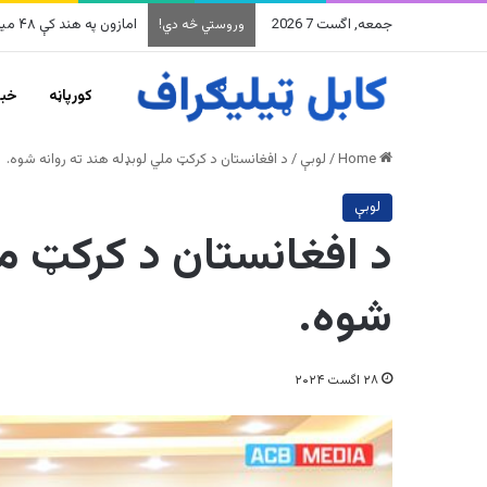
جمعه, اگست 7 2026
په وینزویلا کې زورورو زلز
وروستي څه دي!
کورپاڼه
خبر
Home
/
لوبې
/
د افغانستان د کرکټ ملي لوبډله هند ته روانه شوه.
لوبې
د افغانستان د کرکټ مل
شوه.
۲۸ اگست ۲۰۲۴