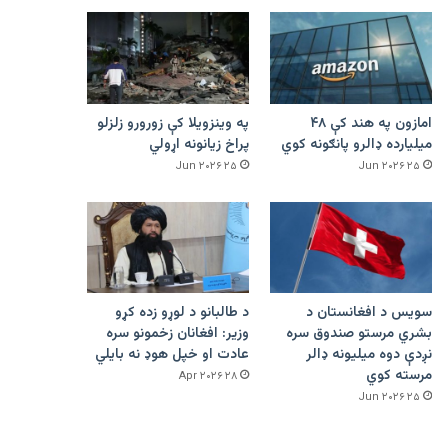
امازون په هند کې ۴۸
په وینزویلا کې زورورو زلزلو
میلیارده ډالرو پانګونه کوي
پراخ زیانونه اړولي
۲۵ Jun ۲۰۲۶
۲۵ Jun ۲۰۲۶
سویس د افغانستان د
د طالبانو د لوړو زده کړو
بشري مرستو صندوق سره
وزیر: افغانان زخمونو سره
نږدې دوه میلیونه ډالر
عادت او خپل هوډ نه بایلي
مرسته کوي
۲۸ Apr ۲۰۲۶
۲۵ Jun ۲۰۲۶