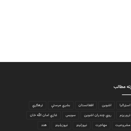
ته مطالب
اسټرالیا
اشوین
افغانستان
بشري مرستې
ترهګري
تروریزم
روي چندران اشوین
سویس
غازي امان الله خان
مشروعیت
مهاجرت
نیوزلینډ
نیوزیلینډ
هند