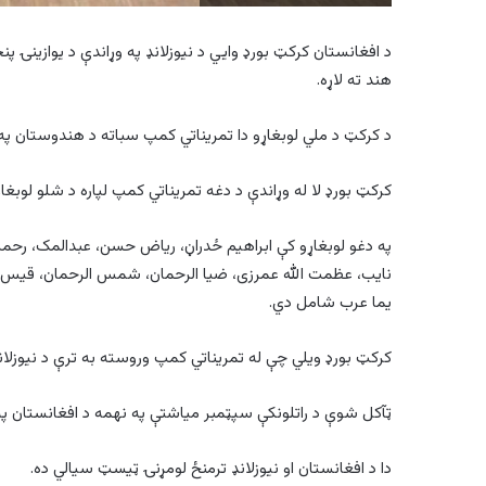
د افغانستان کرکټ بورډ وايي د نیوزلانډ په وړاندې د یوازینۍ 
هند ته لاړه.
د کرکټ د ملي لوبغاړو دا تمریناتي کمپ سباته د هندوستان په ګ
کرکټ بورډ لا له وړاندې د دغه تمریناتي کمپ لپاره د شلو لوبغاړ
په دغو لوبغاړو کې ابراهيم ځدراڼ، رياض حسن، عبدالمک، رحمت
نايب، عظمت الله عمرزی، ضيا الرحمان، شمس الرحمان، قيس ا
يما عرب شامل دي.
کرکټ بورډ ویلي چې له تمریناتي کمپ وروسته به ترې د نیوزلان
ټآکل شوې د راتلونکې سپټمبر میاشتې په نهمه د افغانستان پ
دا د افغانستان او نیوزلانډ ترمنځ لومړنۍ ټیسټ سیالي ده.