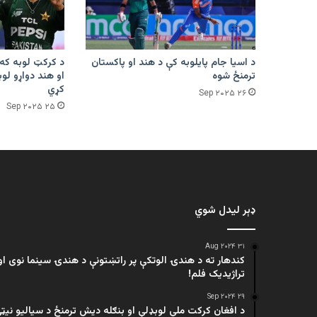
د اسیا جام پایلوبه کې د هند او پاکستان
د کرکټ لوبه که
ترمنځ شوه
او هند دواړو لوب
کړي
۲۶ Sep ۲۰۲۵
۲۵ Sep ۲۰۲۵
ډېر لیدل شوي
۳۱ Aug ۲۰۲۴
کندهار ته د هندۍ الوتکې پر راتښتونې د هندۍ سینما نوی او
تراژيديک فلم!
۲۹ Sep ۲۰۲۴
د افغان کرکت ملي لوبډلې او بنګله دیش ترمنځ د سیالیو نیټ