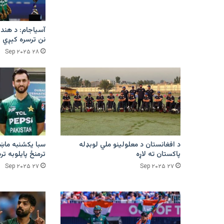
آسیاجام: د هند ا
نن ترسره کېږي
۲۸ Sep ۲۰۲۵
د افغانستان د معلولینو ملي لوبډله
سبا یکشنبه ماښا
پاکستان ته لاړه
ترمنځ پایلوبه ت
۲۷ Sep ۲۰۲۵
۲۷ Sep ۲۰۲۵