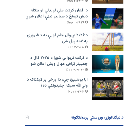
۳۱ Aug ۲۰۲۴
د افغان کرکت ملي لوبډلې او بنګله
دیش ترمنځ د سیالیو نیټې اعلان شوې
۲۹ Sep ۲۰۲۴
د ۲۰۲۶ نړیوال جام لوبې به د فبرورۍ
په ۷مه پیل شي
۱۰ Sep ۲۰۲۵
د کرکټ نړیوالې شورا د ۲۰۲۵ کال د
چمپینز ټرافۍ مهال وېش اعلان شو
۲۴ Dec ۲۰۲۴
ایا پوهیږئ چې، دا ورځې پر ټيکټاک د
ولي‌الله سیکه چلېدونکې ده؟
۳ Nov ۲۰۲۴
د ټیګنالوژۍ وروستي پرمختګونه