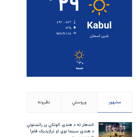
۲۹
Kabul
۲۹º - ۲۲º
۱۲%
۱.۱۸ km/h
شین اسمان
۳۰
℃
جمعه
مشهور
وروستي
نظرونه
کندهار ته د هندۍ الوتکې پر راتښتونې
د هندۍ سینما نوی او تراژيديک فلم!