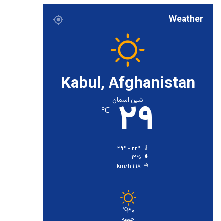
Weather
Kabul, Afghanistan
۲۹
شین اسمان
℃
۲۹º - ۲۲º
۱۲%
۱.۱۸ km/h
۳۰
℃
جمعه