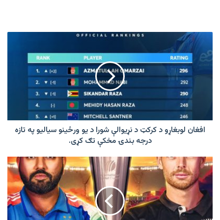
افغان
لوبغاړو
د
کرکټ
د
نړیوالې
شورا
د
یو
ورځینو
افغان لوبغاړو د کرکټ د نړیوالې شورا د یو ورځینو سیالیو په تازه
سیالیو
درجه بندۍ مخکې تګ کړی.
په
تازه
په
درجه
چمپینزټرافۍ
بندۍ
یا
مخکې
اتلانو
تګ
جام
کړی.
سیالیو