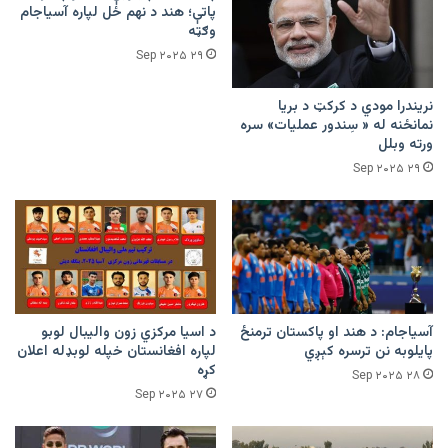
پاتې؛ هند د نهم ځل لپاره آسیاجام
وګټه
۲۹ Sep ۲۰۲۵
نریندرا مودي د کرکټ د بریا
نمانځنه له « سِندور عملیات» سره
ورته وبلل
۲۹ Sep ۲۰۲۵
آسیاجام: د هند او پاکستان ترمنځ
د اسیا مرکزي زون والیبال لوبو
پایلوبه نن ترسره کېږي
لپاره افغانستان خپله لوبډله اعلان
کړه
۲۸ Sep ۲۰۲۵
۲۷ Sep ۲۰۲۵