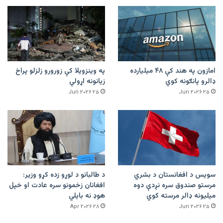
امازون په هند کې ۴۸ میلیارده
په وینزویلا کې زورورو زلزلو پراخ
ډالرو پانګونه کوي
زیانونه اړولي
۲۵ Jun ۲۰۲۶
۲۵ Jun ۲۰۲۶
سویس د افغانستان د بشري
د طالبانو د لوړو زده کړو وزیر:
مرستو صندوق سره نږدې دوه
افغانان زخمونو سره عادت او خپل
میلیونه ډالر مرسته کوي
هوډ نه بایلي
۲۸ Apr ۲۰۲۶
۲۵ Jun ۲۰۲۶