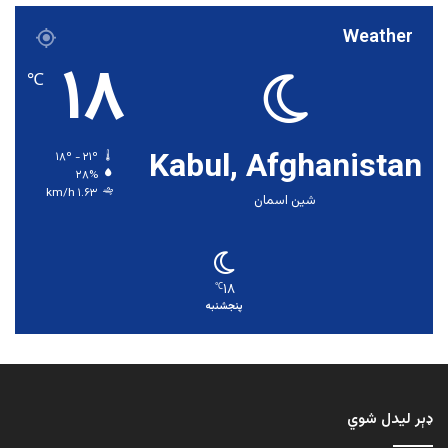
Weather
۱۸
℃
Kabul, Afghanistan
۱۸º - ۲۱º
۲۸%
۱.۶۳ km/h
شین اسمان
۱۸
℃
پنجشنبه
ډېر لیدل شوي