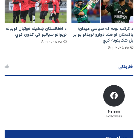
د کرکټ لوبه که سیاسي میدان؛
د افغانستان ښځينه فوټبال لوبډله
پاکستان او هند دواړو لوبډلو یو پر
نړیوالو سیالیو کې ګډون کوي
بل شکایتونه کړي
۲۵ Sep ۲۰۲۵
۲۵ Sep ۲۰۲۵
څارونکي
۲۰،۰۰۰
Followers