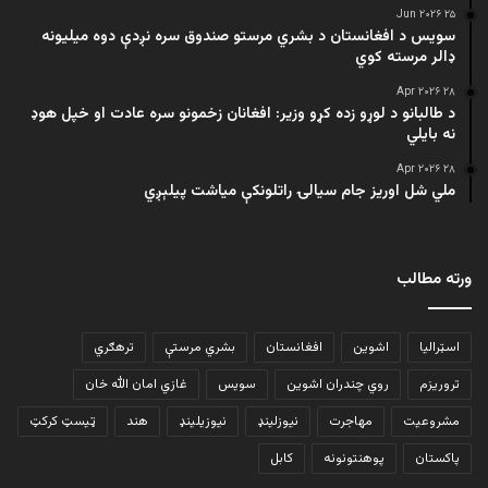
۲۵ Jun ۲۰۲۶
سویس د افغانستان د بشري مرستو صندوق سره نږدې دوه میلیونه
ډالر مرسته کوي
۲۸ Apr ۲۰۲۶
د طالبانو د لوړو زده کړو وزیر: افغانان زخمونو سره عادت او خپل هوډ
نه بایلي
۲۸ Apr ۲۰۲۶
ملي شل اوریز جام سیالۍ راتلونکې میاشت پیلېږي
ورته مطالب
اسټرالیا
اشوین
افغانستان
بشري مرستې
ترهګري
تروریزم
روي چندران اشوین
سویس
غازي امان الله خان
مشروعیت
مهاجرت
نیوزلینډ
نیوزیلینډ
هند
ټیسټ کرکټ
پاکستان
پوهنتونونه
کابل