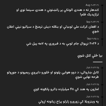
۳۱ Aug ۲۰۲۴
کندهار ته د هندۍ الوتکې پر راتښتونې د هندۍ سینما نوی او
تراژيديک فلم!
۲۹ Sep ۲۰۲۴
د افغان کرکت ملي لوبډلې او بنګله دیش ترمنځ د سیالیو نیټې اعلان
شوې
۱۰ Sep ۲۰۲۵
د ۲۰۲۶ نړیوال جام لوبې به د فبرورۍ په ۷مه پیل شي
بیا ځلې کتل شوي
۲۵ Jun ۲۰۲۶
کابل ښاروالۍ: د دوو هوايي پلونو او څلورو دایروي رېمپونو د جوړولو
طرحه نهایي شوې
۲۵ Jun ۲۰۲۶
امازون په هند کې ۴۸ میلیارده ډالرو پانګونه کوي
۲۵ Jun ۲۰۲۶
په وینزویلا کې زورورو زلزلو پراخ زیانونه اړولي