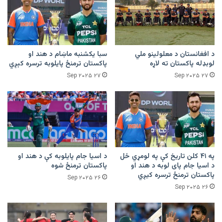
د افغانستان د معلولینو ملي
سبا یکشنبه ماښام د هند او
لوبډله پاکستان ته لاړه
پاکستان ترمنځ پایلوبه ترسره کېږي
۲۷ Sep ۲۰۲۵
۲۷ Sep ۲۰۲۵
په ۴۱ کلن تاریخ کې په لومړي ځل
د اسیا جام پایلوبه کې د هند او
د اسیا جام پای لوبه د هند او
پاکستان ترمنځ شوه
پاکستان ترمنځ ترسره کیږي
۲۶ Sep ۲۰۲۵
۲۶ Sep ۲۰۲۵