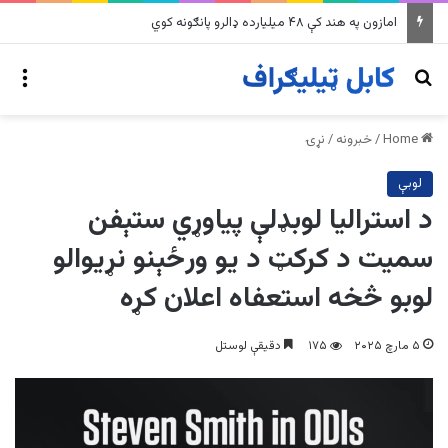
په وینزویلا کې زورورو زلزلو پراخ زیانونه اړولي
nu
Search for
Home
/
خبرونه
/
نړۍ
لوبې
د استرالیا لوبډلې پیاوړي ستېفن
سمیت د کرکټ د یو ورځېنو نړیوالو
لوبو څخه استعفاه اعلان کړه
۵ مارچ ۲۰۲۵
۱۷۵
دقیقې لوستل